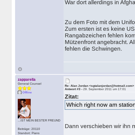
War dort allerdings in Afgh
Zu dem Foto mit dem Unifo
Zum ersten ist es keine US
Rangabzeichen fehlen komp
Mützenfront angebracht. Al
fehlen die Schwingen.
zapparella
General Counsel
Re: Alan Jordan <sgtalanjordan@hotmail.com>
Antwort #3 -
29. September 2011 um 17:01
Offline
Zitat:
Which right now am statione
...IST MEIN BESTER FREUND
Dann verschieben wir ihn 
Beiträge: 20110
Standort: Pians