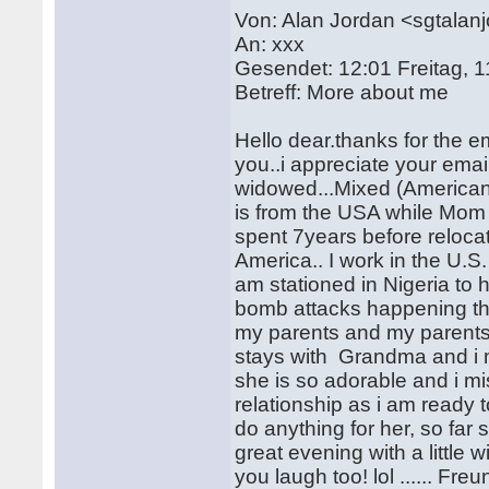
Von: Alan Jordan <sgtala
An: xxx
Gesendet: 12:01 Freitag, 
Betreff: More about me
Hello dear.thanks for the e
you..i appreciate your emai
widowed...Mixed (America
is from the USA while Mom 
spent 7years before reloca
America.. I work in the U.
am stationed in Nigeria to h
bomb attacks happening the
my parents and my parents 
stays with Grandma and i 
she is so adorable and i mis
relationship as i am ready 
do anything for her, so far 
great evening with a little 
you laugh too! lol ...... Fr