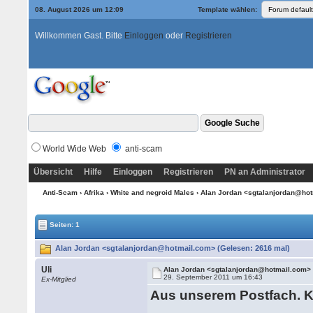
08. August 2026 um 12:09
Template wählen:
Willkommen Gast. Bitte
Einloggen
oder
Registrieren
World Wide Web
anti-scam
Übersicht
Hilfe
Einloggen
Registrieren
PN an Administrator
Anti-Scam
›
Afrika
›
White and negroid Males
› Alan Jordan <sgtalanjordan@ho
Seiten: 1
Alan Jordan <sgtalanjordan@hotmail.com> (Gelesen: 2616 mal)
Uli
Alan Jordan <sgtalanjordan@hotmail.com>
29. September 2011 um 16:43
Ex-Mitglied
Aus unserem Postfach. Ke