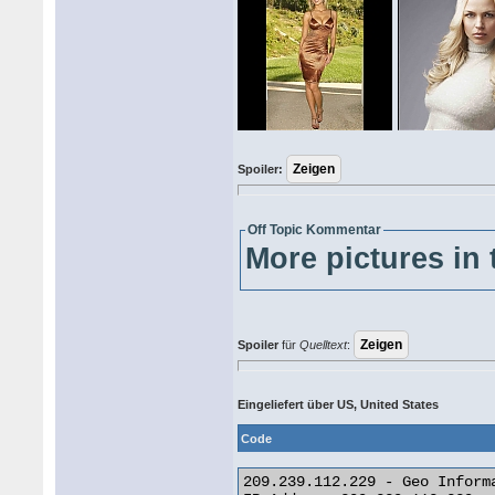
Spoiler:
Off Topic Kommentar
More pictures in 
Spoiler
für
Quelltext
:
Eingeliefert über US, United States
Code
209.239.112.229 - Geo Informa