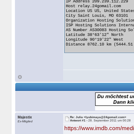
IP Address 209.239.112.229

Host relay.24gomail.com

Location US US, United States
City Saint Louis, MO 63101

Organization Hosting Solution
ISP Hosting Solutions Interna
AS Number AS30083 Hosting So
Latitude 38°63'12" North

Longitude 90°19'22" West

Distance 8762.10 km (5444.51 
Majestix
Re: Julia <lyubimaya@24gomail.com>
Antwort #1 -
28. September 2011 um 00:28
Ex-Mitglied
https://www.imdb.com/me