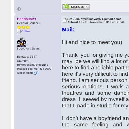
Skype/VoIP
Headhunter
Re: Julia <lyubimaya@24gomail.com>
Antwort #6 -
05. November 2011 um 20:46
General Counsel
Mail:
Offline
Hi and nice to meet you)
I Love Anti-Scam!
Thank you for giving me yo
Beiträge: 5147
may be we will find a lot 
Standort:
Hinterposemuckeltonne
here to find a reliable part
Mitglied seit: 05. Juli 2009
here it's very difficult to 
Geschlecht:
friend. I am serious perso
serious relations. I work
theatres and some dancing 
dress I sewed by myself a
that I made in studio for my 
I don't have a boyfriend an
the same feeling and w