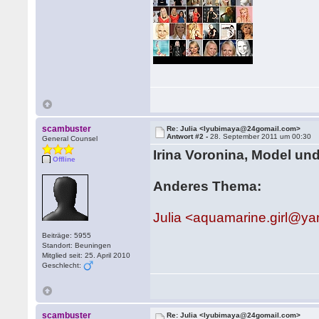
scambuster
Re: Julia <lyubimaya@24gomail.com>
Antwort #2 -
28. September 2011 um 00:30
General Counsel
Irina Voronina, Model un
Offline
Anderes Thema:
Julia <aquamarine.girl@y
Beiträge: 5955
Standort: Beuningen
Mitglied seit: 25. April 2010
Geschlecht:
scambuster
Re: Julia <lyubimaya@24gomail.com>