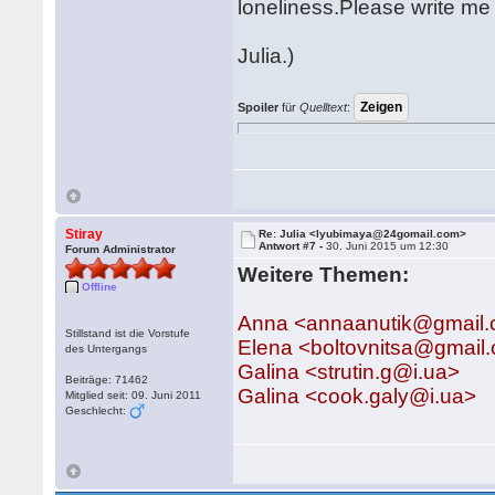
loneliness.Please write me
Julia.)
Spoiler
für
Quelltext
:
Stiray
Re: Julia <lyubimaya@24gomail.com>
Antwort #7 -
30. Juni 2015 um 12:30
Forum Administrator
Weitere Themen:
Offline
Anna <annaanutik@gmail
Stillstand ist die Vorstufe
Elena <boltovnitsa@gmail
des Untergangs
Galina <strutin.g@i.ua>
Beiträge: 71462
Galina <cook.galy@i.ua>
Mitglied seit: 09. Juni 2011
Geschlecht: