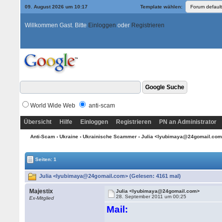
09. August 2026 um 10:17
Template wählen:
Willkommen Gast. Bitte
Einloggen
oder
Registrieren
World Wide Web
anti-scam
Übersicht
Hilfe
Einloggen
Registrieren
PN an Administrator
Anti-Scam
›
Ukraine
›
Ukrainische Scammer
› Julia <lyubimaya@24gomail.co
Seiten: 1
Julia <lyubimaya@24gomail.com> (Gelesen: 4161 mal)
Majestix
Julia <lyubimaya@24gomail.com>
28. September 2011 um 00:25
Ex-Mitglied
Mail: