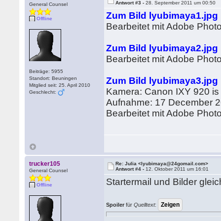
Antwort #3 -
28. September 2011 um 00:50
General Counsel
Zum Bild lyubimaya1.jpg
Offline
Bearbeitet mit Adobe Pho
Zum Bild lyubimaya2.jpg
Bearbeitet mit Adobe Pho
Beiträge: 5955
Standort: Beuningen
Zum Bild lyubimaya3.jpg
Mitglied seit: 25. April 2010
Kamera: Canon IXY 920 is
Geschlecht:
Aufnahme: 17 December 2
Bearbeitet mit Adobe Pho
trucker105
Re: Julia <lyubimaya@24gomail.com>
Antwort #4 -
12. Oktober 2011 um 16:01
General Counsel
Startermail und Bilder gleic
Offline
Spoiler
für
Quelltext
: