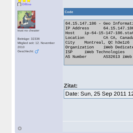
Offline
Code
64.15.147.186 - Geo Informati
IP Address 	64.15.147.186

trust no cheater
Host 	ip-64-15-147-186.static.privatedns.com

Location 	CA CA, Canada

Beiträge: 32336
City 	Montreal, QC h3e1z6

Mitglied seit: 12. November
Organization 	iWeb Dedicated CL

2010
Geschlecht:
ISP 	iWeb Technologies

AS Number 	AS32613 iWeb Technologies Inc. 

Zitat:
Date: Sun, 25 Sep 2011 1