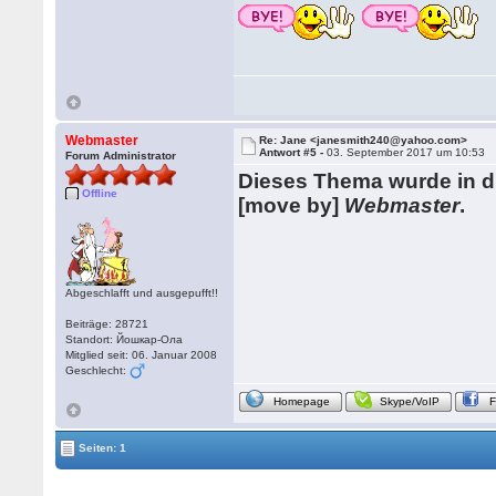
Webmaster
Re: Jane <janesmith240@yahoo.com>
Antwort #5 -
03. September 2017 um 10:53
Forum Administrator
Dieses Thema wurde in 
Offline
[move by]
Webmaster
.
Abgeschlafft und ausgepufft!!
Beiträge: 28721
Standort: Йошкар-Ола
Mitglied seit: 06. Januar 2008
Geschlecht:
Homepage
Skype/VoIP
Seiten: 1