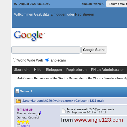
07. August 2026 um 21:56
Template wählen:
Willkommen Gast. Bitte
Einloggen
oder
Registrieren
World Wide Web
anti-scam
Übersicht
Hilfe
Einloggen
Registrieren
PN an Administrator
Anti-Scam
›
Remainder of the World
›
Remainder of the World - Female
› Jane 
Seiten: 1
Jane <janesmith240@yahoo.com> (Gelesen: 1231 mal)
lemansue
Jane <janesmith240@yahoo.com>
25. September 2011 um 14:11
Themenstarter
General Counsel
from
www.single123.com
Offline