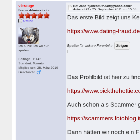
vierauge
Re: Jane <janesmith240@yahoo.com>
Antwort #3 -
25. September 2011 um 15:58
Forum Administrator
Das erste Bild zeigt uns K
Offline
https://www.dating-fraud.
Spoiler
für
weitere Forenlinks
:
Ich tu nix. Ich will nur
spielen.
Beiträge: 11142
Standort: Toronto
Mitglied seit: 28. März 2010
Geschlecht:
Das Profilbild ist hier zu fin
https://www.pickthehottie
Auch schon als Scammer g
https://scammers.fotoblog.
Dann hätten wir noch ein FB