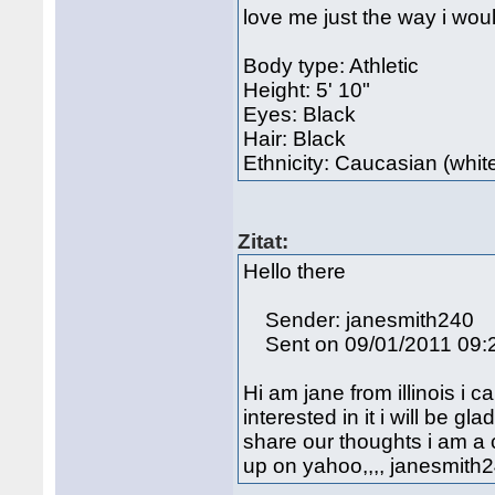
love me just the way i wou
Body type: Athletic
Height: 5' 10"
Eyes: Black
Hair: Black
Ethnicity: Caucasian (whit
Zitat:
Hello there
Sender: janesmith240
Sent on 09/01/2011 09:
Hi am jane from illinois i
interested in it i will be 
share our thoughts i am a 
up on yahoo,,,, janesmi