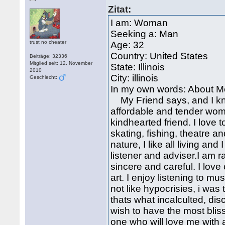
Zitat:
I am: Woman
Seeking a: Man
trust no cheater
Age: 32
Country: United States
Beiträge: 32336
Mitglied seit: 12. November
State: Illinois
2010
City: illinois
Geschlecht:
In my own words: About 
My Friend says, and I know
affordable and tender woma
kindhearted friend. I love to
skating, fishing, theatre an
nature, I like all living and
listener and adviser.I am 
sincere and careful. I love 
art. I enjoy listening to mu
not like hypocrisies, i wa
thats what incalculted, dis
wish to have the most blis
one who will love me with a