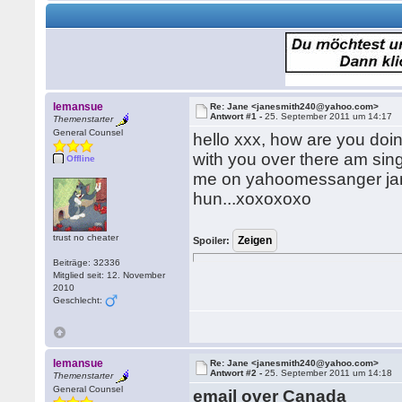
lemansue
Re: Jane <janesmith240@yahoo.com>
Antwort #1 -
25. September 2011 um 14:17
Themenstarter
General Counsel
hello xxx, how are you doin
with you over there am sing
Offline
me on yahoomessanger jan
hun...xoxoxoxo
trust no cheater
Spoiler:
Beiträge: 32336
Mitglied seit: 12. November
2010
Geschlecht:
lemansue
Re: Jane <janesmith240@yahoo.com>
Antwort #2 -
25. September 2011 um 14:18
Themenstarter
General Counsel
email over Canada