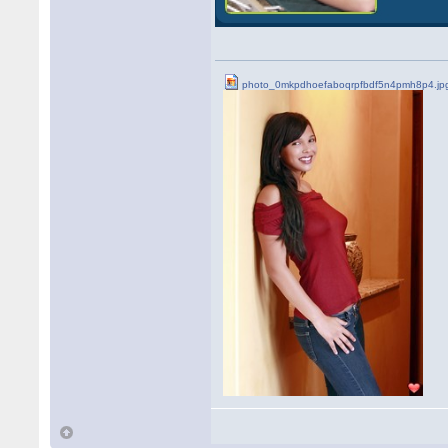
photo_0mkpdhoefaboqrpfbdf5n4pmh8p4.jp