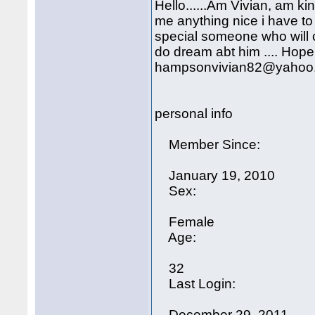
Hello......Am Vivian, am kin
me anything nice i have to
special someone who will cha
do dream abt him .... Hope
hampsonvivian82@yahoo.
personal info
Member Since:
January 19, 2010
Sex:
Female
Age:
32
Last Login:
December 29, 2011