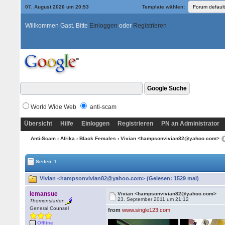
07. August 2026 um 20:53
Template wählen:
Willkommen Gast. Bitte
Einloggen
oder
Registrieren
World Wide Web
anti-scam
Übersicht
Hilfe
Einloggen
Registrieren
PN an Administrator
Anti-Scam
›
Afrika
›
Black Females
› Vivian <hampsonvivian82@yahoo.com>
Seiten: 1
Vivian <hampsonvivian82@yahoo.com> (Gelesen: 1529 mal)
lemansue
Vivian <hampsonvivian82@yahoo.com>
23. September 2011 um 21:12
Themenstarter
General Counsel
from
www.single123.com
Offline