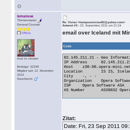
lemansue
Themenstarter
Re: Vivian <hampsonvivian82@yahoo.com>
General Counsel
Antwort #3 -
23. September 2011 um 21:24
email over Iceland mit Mi
Offline
Code
82.145.211.21 - Geo Informati
trust no cheater
IP Address 	82.145.211.21

Host 	z36-06.opera-mini.net

Beiträge: 32336
Mitglied seit: 12. November
Location 	IS IS, Iceland

2010
City 	-, - -

Geschlecht:
Organization 	Opera Software ASA

ISP 	Opera Software ASA

AS Number 	AS39832 Opera Software ASA 

Zitat:
Date: Fri, 23 Sep 2011 09