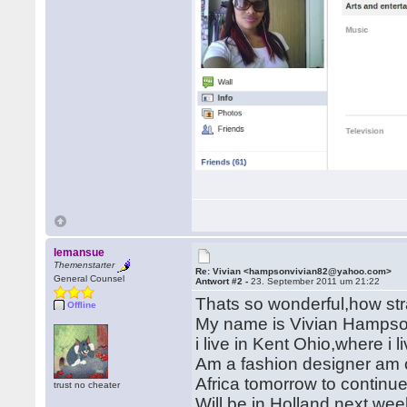
lemansue
Themenstarter
Re: Vivian <hampsonvivian82@yahoo.com>
General Counsel
Antwort #2 -
23. September 2011 um 21:22
Thats so wonderful,how stra
Offline
My name is Vivian Hampso
i live in Kent Ohio,where i l
Am a fashion designer am cu
Africa tomorrow to continue
trust no cheater
Will be in Holland next wee