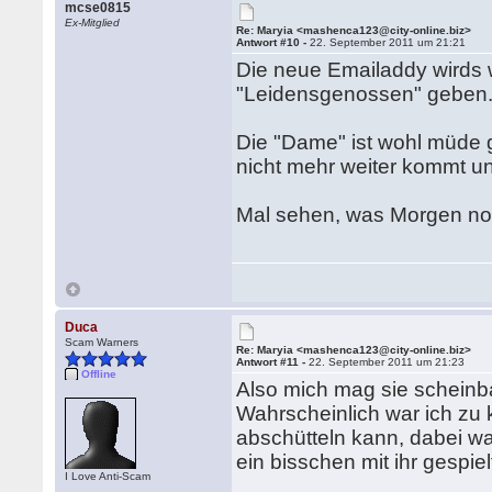
mcse0815
Ex-Mitglied
Re: Maryia <mashenca123@city-online.biz>
Antwort #10 -
22. September 2011 um 21:21
Die neue Emailaddy wirds 
"Leidensgenossen" geben
Die "Dame" ist wohl müde ge
nicht mehr weiter kommt u
Mal sehen, was Morgen no
Duca
Scam Warners
Re: Maryia <mashenca123@city-online.biz>
Antwort #11 -
22. September 2011 um 21:23
Offline
Also mich mag sie scheinba
Wahrscheinlich war ich zu k
abschütteln kann, dabei war
ein bisschen mit ihr gespiel
I Love Anti-Scam