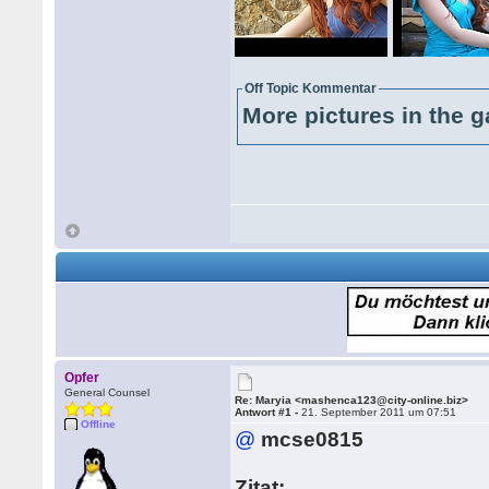
Off Topic Kommentar
More pictures in the g
Opfer
General Counsel
Re: Maryia <mashenca123@city-online.biz>
Antwort #1 -
21. September 2011 um 07:51
Offline
@
mcse0815
Zitat: