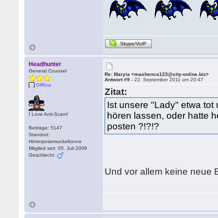
Skype/VoIP
Headhunter
General Counsel
Re: Maryia <mashenca123@city-online.biz>
Antwort #9 -
22. September 2011 um 20:47
Offline
Zitat:
Ist unsere "Lady" etwa tot
hören lassen, oder hatte 
I Love Anti-Scam!
posten ?!?!?
Beiträge: 5147
Standort:
Hinterposemuckeltonne
Mitglied seit: 05. Juli 2009
Geschlecht:
Und vor allem keine neue 