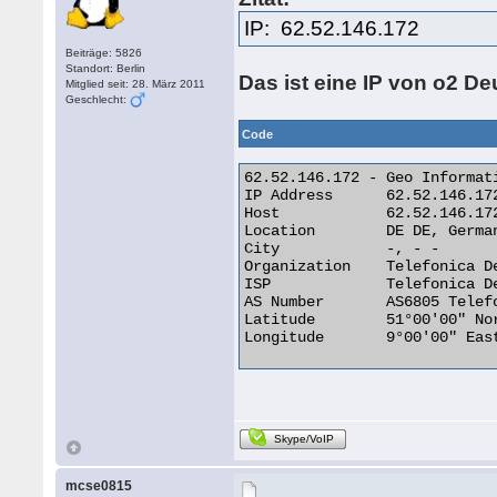
IP: 62.52.146.172
Beiträge: 5826
Standort: Berlin
Das ist eine IP von o2 D
Mitglied seit: 28. März 2011
Geschlecht:
Code
62.52.146.172 - Geo Informati
IP Address 	62.52.146.172

Host 	        62.52.146.172

Location 	DE DE, Germany

City 	        -, - -

Organization 	Telefonica Deutschland GmBH

ISP 	        Telefonica Deutschland GmBH

AS Number 	AS6805 Telefonica o2 Germany Autonomous System

Latitude 	51°00'00" North

Longitude 	9°00'00" East 

Skype/VoIP
mcse0815