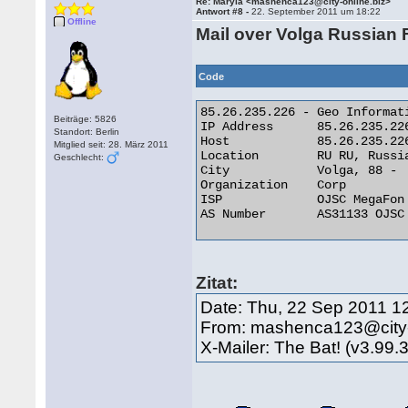
Re: Maryia <mashenca123@city-online.biz>
Antwort #8 -
22. September 2011 um 18:22
Offline
Mail over Volga Russian 
Code
85.26.235.226 - Geo Informati
Beiträge: 5826
IP Address 	85.26.235.226

Standort: Berlin
Host 	        85.26.235.226

Mitglied seit: 28. März 2011
Location 	RU RU, Russian Federation

Geschlecht:
City 	        Volga, 88 -

Organization 	Corp

ISP 	        OJSC MegaFon

AS Number 	AS31133 OJSC MegaFon 

Zitat:
Date: Thu, 22 Sep 2011 1
From: mashenca123@city-
X-Mailer: The Bat! (v3.99.