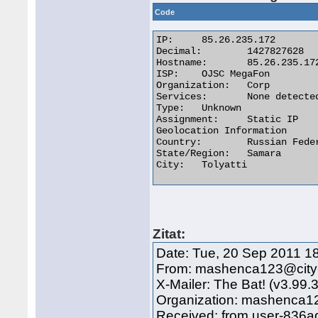
Code
IP:	85.26.235.172

Decimal:	1427827628

Hostname:	85.26.235.172

ISP:	OJSC MegaFon

Organization:	Corp

Services:	None detected

Type:	Unknown

Assignment:	Static IP

Geolocation Information

Country:	Russian Federation ru flag

State/Region:	Samara

City:	Tolyatti 

Zitat:
Date: Tue, 20 Sep 2011 1
From: mashenca123@city-
X-Mailer: The Bat! (v3.99.
Organization: mashenca12
Received: from user-836a