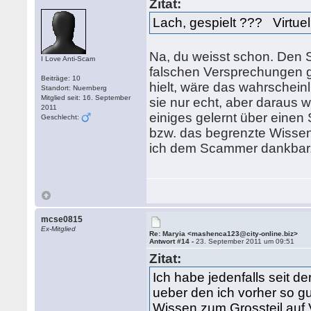
Zitat:
Lach, gespielt ??? Virtue
Na, du weisst schon. Den 
I Love Anti-Scam
falschen Versprechungen ge
Beiträge: 10
hielt, wäre das wahrschei
Standort: Nuernberg
Mitglied seit: 16. September
sie nur echt, aber daraus wi
2011
einiges gelernt über einen 
Geschlecht:
bzw. das begrenzte Wissen 
ich dem Scammer dankbar, 
mcse0815
Ex-Mitglied
Re: Maryia <mashenca123@city-online.biz>
Antwort #14 -
23. September 2011 um 09:51
Zitat:
Ich habe jedenfalls seit de
ueber den ich vorher so g
Wissen zum Grossteil auf V