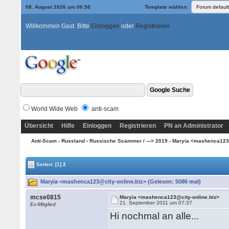
08. August 2026 um 06:58
Template wählen:
Willkommen Gast. Bitte
Einloggen
oder
Registrieren
World Wide Web
anti-scam
Übersicht
Hilfe
Einloggen
Registrieren
PN an Administrator
Anti-Scam
›
Russland
›
Russische Scammer / ---> 2019
› Maryia <mashenca123@
Seiten:
[1]
2
Maryia <mashenca123@city-online.biz> (Gelesen: 5086 mal)
mcse0815
Maryia <mashenca123@city-online.biz>
21. September 2011 um 07:37
Ex-Mitglied
Hi nochmal an alle...