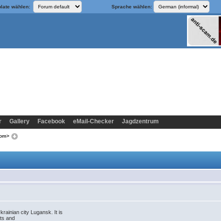
late wählen:
Sprache wählen:
r
Gallery
Facebook
eMail-Checker
Jagdzentrum
com>
rainian city Lugansk. It is
bts and