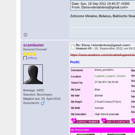
Date: Sun, 18 Sep 2011 19:40:37 +0300
From: Elena<slenderlena@gmail.com>
Zeitzone Ukraine, Belarus, Baltische Sta
scambuster
Re: Elena <slenderlena@gmail.com>
Antwort #3 -
19. September 2011 um 04:
General Counsel
https://www.asiafuns.com/ukraine/lugansk/
Offline
Profil:
Beiträge: 5955
Standort: Beuningen
Mitglied seit: 25. April 2010
Geschlecht: