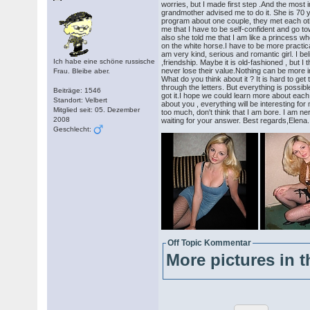
worries, but I made first step .And the most i
grandmother advised me to do it. She is 70 
program about one couple, they met each othe
me that I have to be self-confident and go
also she told me that I am like a princess who
on the white horse.I have to be more practica
am very kind, serious and romantic girl. I b
Ich habe eine schöne russische
,friendship. Maybe it is old-fashioned , but I 
never lose their value.Nothing can be more i
Frau. Bleibe aber.
What do you think about it ? It is hard to ge
through the letters. But everything is possib
Beiträge: 1546
got it.I hope we could learn more about each
Standort: Velbert
about you , everything will be interesting fo
Mitglied seit: 05. Dezember
too much, don't think that I am bore. I am n
2008
waiting for your answer. Best regards,Elena.
Geschlecht:
Off Topic Kommentar
More pictures in t