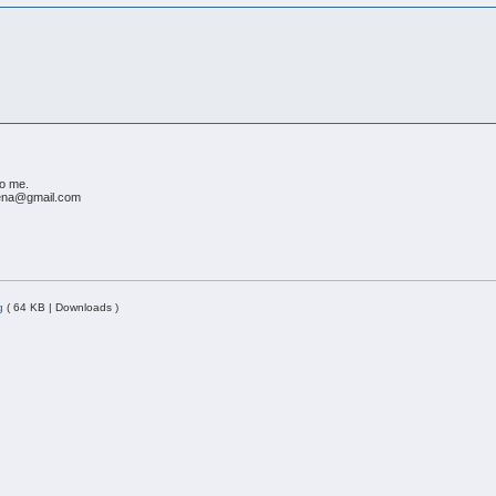
to me.
rLena@gmail.com
g
( 64 KB | Downloads )