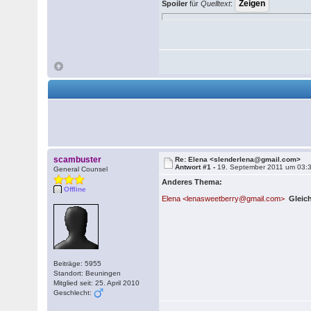
Spoiler
für
Quelltext
:
scambuster
Re: Elena <slenderlena@gmail.com>
Antwort #1 -
19. September 2011 um 03:
General Counsel
Anderes Thema:
Offline
Elena <lenasweetberry@gmail.com>
Gleic
Beiträge: 5955
Standort: Beuningen
Mitglied seit: 25. April 2010
Geschlecht: