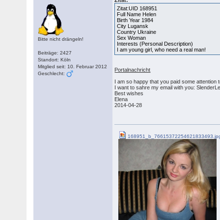
Zitat:
Zitat:UID 168951
Full Name Helen
Birth Year 1984
City Lugansk
Country Ukraine
Sex Woman
Bitte nicht drängeln!
Interests (Personal Description)
I am young girl, who need a real man!
Beiträge: 2427
Standort: Köln
Mitglied seit: 10. Februar 2012
Portalnachricht
Geschlecht:
I am so happy that you paid some attention 
I want to sahre my email with you: Slende
Best wishes
Elena
2014-04-28
168951_b_76615372254621833493.jp