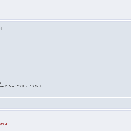
34
3
g am 11 März 2008 um 10:45:38
68951