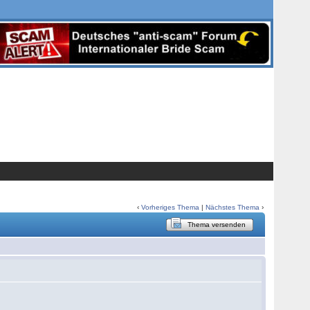
‹
Vorheriges Thema
|
Nächstes Thema
›
Thema versenden