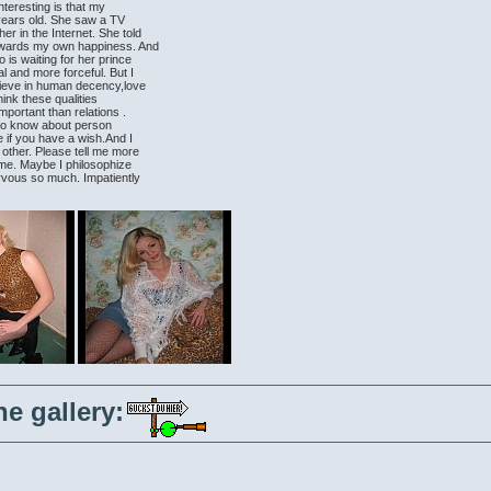
nteresting is that my
years old. She saw a TV
r in the Internet. She told
 towards my own happiness. And
 is waiting for her prince
l and more forceful. But I
elieve in human decency,love
think these qualities
mportant than relations .
t to know about person
le if you have a wish.And I
 other. Please tell me more
r me. Maybe I philosophize
ervous so much. Impatiently
he gallery: