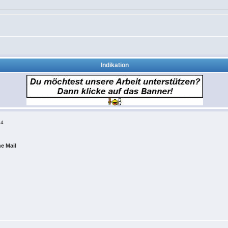
Indikation
34
he Mail