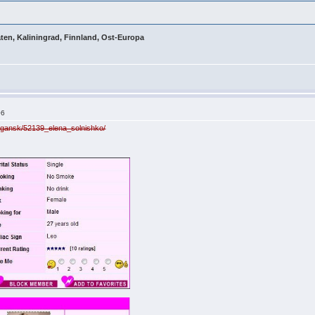
aten, Kaliningrad, Finnland, Ost-Europa
06
lugansk/52139_elena_solnishko/