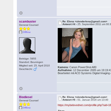
scambuster
Re: Elena <slenderlena@gmail.com>
Antwort #4 -
25. September 2011 um 00:
General Counsel
Offline
Beiträge: 5955
Standort: Beuningen
Mitglied seit: 25. April 2010
Kamera:
Canon PowerShot A80
Geschlecht:
Aufnahme:
12 December 2005 um 19:19:4
Bearbeitet mit ACD Systems Digital Imagin
Biodiesel
Re: Elena <slenderlena@gmail.com>
Antwort #5 -
01. Januar 2016 um 13:40
General Counsel
https://mybelovednet.com/profile.php?uid=1
Offline