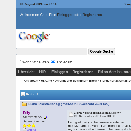
06. August 2026 um 22:15
Temp
Willkommen Gast. Bitte
Einloggen
oder
Registrieren
World Wide Web
anti-scam
Übersicht
Hilfe
Einloggen
Registrieren
PN an Administrato
Anti-Scam
›
Ukraine
›
Ukrainische Scammer
› Elena <slenderlena@gmail.
Seiten: 1
Elena <slenderlena@gmail.com> (Gelesen: 3629 mal)
Telly
Elena <slenderlena@gmail.com>
19. September 2011 um 03:03
Themenstarter
General Counsel
I am glad that you became interested in
me. My name is Elena. I am from the small Uk
my first time in the Internet. I had many dou
Offline