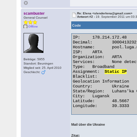
scambuster
Re: Elena <slenderlena@gmail.com>
Antwort #2 -
19. September 2011 um 03:
General Counsel
Code
Offline
IP:	178.214.172.48

Decimal:	3000413232

Hostname:	pool.luga.net.ua

ISP:	ARTA

Organization:	ARTA

Beiträge: 5955
Services:	None detected

Standort: Beuningen
Type:	Broadband

Mitglied seit: 25. April 2010
Assignment:  
Static IP
Geschlecht:
Blacklist:

Geolocation Information

Country:	Ukraine

State/Region:	Luhans'ka Oblast'

City:	Lugansk

Latitude:	48.5667

Longitude:	39.3333 

Mail über die Ukraine
Zitat: