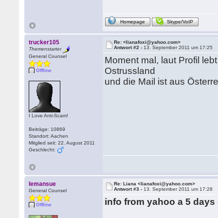
Homepage
Skype/VoIP
trucker105
Re: <lianafoxi@yahoo.com>
Antwort #2 -
13. September 2011 um 17:25
Themenstarter
General Counsel
Moment mal, laut Profil lebt
Ostrussland
Offline
und die Mail ist aus Öster
I Love Anti-Scam!
Beiträge: 10869
Standort: Aachen
Mitglied seit: 22. August 2011
Geschlecht:
lemansue
Re: Liana <lianafoxi@yahoo.com>
Antwort #3 -
13. September 2011 um 17:28
General Counsel
info from yahoo a 5 days
Offline