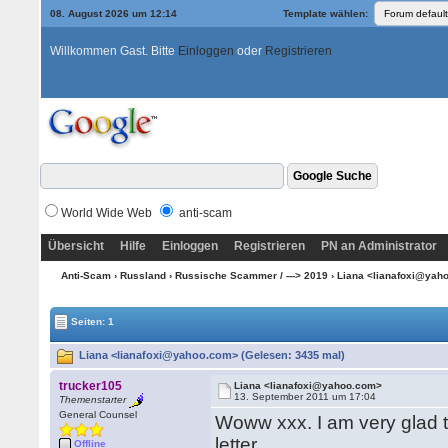
08. August 2026 um 12:14
Template wählen:
Willkommen Gast. Bitte
Einloggen
oder
Registrieren
World Wide Web
anti-scam
Übersicht
Hilfe
Einloggen
Registrieren
PN an Administrator
Anti-Scam
›
Russland
›
Russische Scammer / ---> 2019
› Liana <lianafoxi@ya
Seiten: 1
Liana <lianafoxi@yahoo.com> (Gelesen: 3435 mal)
trucker105
Liana <lianafoxi@yahoo.com>
13. September 2011 um 17:04
Themenstarter
General Counsel
Woww xxx. I am very glad tha
letter.
Offline