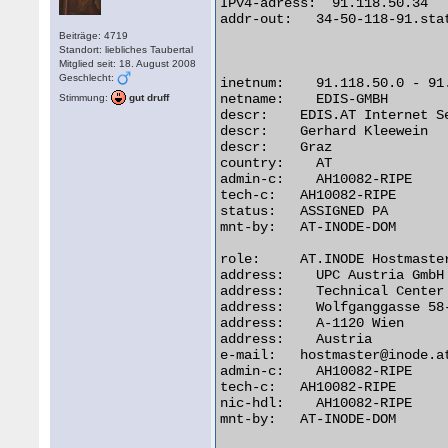
IPv4-adress:  91.118.50.34

addr-out:   34-50-118-91.stat
Beiträge: 4719
Standort: liebliches Taubertal
Mitglied seit: 18. August 2008
Geschlecht:
inetnum:    91.118.50.0 - 91.
netname:    EDIS-GMBH

Stimmung:
gut druff
descr:    EDIS.AT Internet Se
descr:    Gerhard Kleewein

descr:    Graz

country:    AT

admin-c:    AH10082-RIPE

tech-c:   AH10082-RIPE

status:   ASSIGNED PA

mnt-by:   AT-INODE-DOM

role:     AT.INODE Hostmaster
address:    UPC Austria GmbH

address:    Technical Center

address:    Wolfganggasse 58-
address:    A-1120 Wien

address:    Austria

e-mail:   hostmaster@inode.at
admin-c:    AH10082-RIPE

tech-c:   AH10082-RIPE

nic-hdl:    AH10082-RIPE

mnt-by:   AT-INODE-DOM
