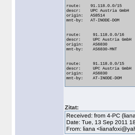
route:    91.118.0.0/15

descr:    UPC Austria GmbH

origin:   AS8514

mnt-by:   AT-INODE-DOM

route:     91.118.0.0/16

descr:     UPC Austria GmbH

origin:    AS6830

mnt-by:    AS6830-MNT

route:     91.118.0.0/15

descr:     UPC Austria GmbH

origin:    AS6830

mnt-by:    AT-INODE-DOM 

Zitat:
Received: from 4-PC (lian
Date: Tue, 13 Sep 2011 1
From: liana <lianafoxi@y