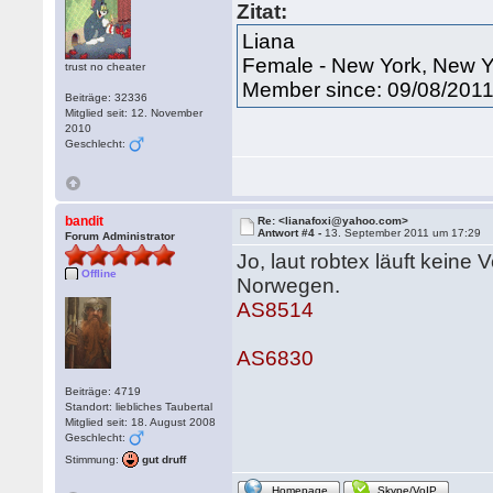
Zitat:
Liana
Female - New York, New Y
trust no cheater
Member since: 09/08/201
Beiträge: 32336
Mitglied seit: 12. November
2010
Geschlecht:
bandit
Re: <lianafoxi@yahoo.com>
Antwort #4 -
13. September 2011 um 17:29
Forum Administrator
Jo, laut robtex läuft kein
Offline
Norwegen.
AS8514
AS6830
Beiträge: 4719
Standort: liebliches Taubertal
Mitglied seit: 18. August 2008
Geschlecht:
Stimmung:
gut druff
Homepage
Skype/VoIP