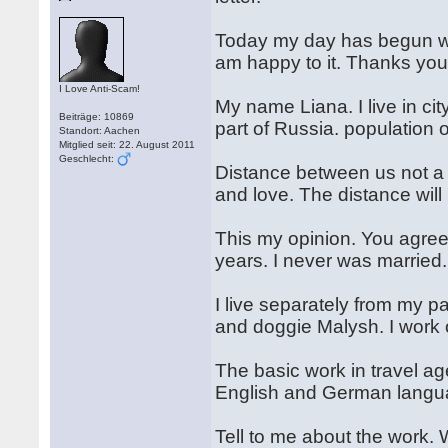
Today my day has begun wi
am happy to it. Thanks you
I Love Anti-Scam!
My name Liana. I live in cit
Beiträge: 10869
part of Russia. population
Standort: Aachen
Mitglied seit: 22. August 2011
Geschlecht:
Distance between us not a 
and love. The distance will 
This my opinion. You agre
years. I never was married.
I live separately from my p
and doggie Malysh. I work 
The basic work in travel ag
English and German langua
Tell to me about the work. 