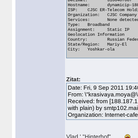
Decimal:	3166407087

Hostname:	dynamicip-188-187-137-175.pppoe.yola.ertelecom.ru

ISP:	CJSC ER-Telecom Holding

Organization:	CJSC Company ER-Telecom Yoshkar-Ola

Services:	None detected

Type:	Broadband

Assignment:	Static IP

Geolocation Information

Country:	Russian Federation ru flag

State/Region:	Mariy-El

City:	Yoshkar-ola 

Zitat:
Date: Fri, 9 Sep 2011 19:
From: \"krasivaya.moya@
Received: from [188.187.
with plain) by smtp102.m
Organization: Internet-caf
Vlad ' "Hinterhof"........