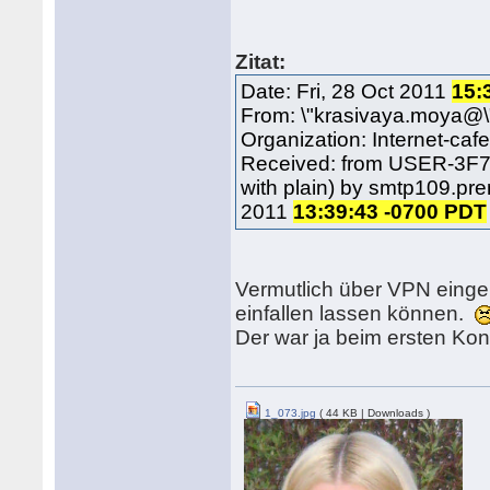
Zitat:
Date: Fri, 28 Oct 2011
15:
From: \"krasivaya.moya@
Organization: Internet-caf
Received: from USER-3F
with plain) by smtp109.p
2011
13:39:43 -0700 PDT
Vermutlich über VPN eingeli
einfallen lassen können.
Der war ja beim ersten Kont
1_073.jpg
( 44 KB | Downloads )