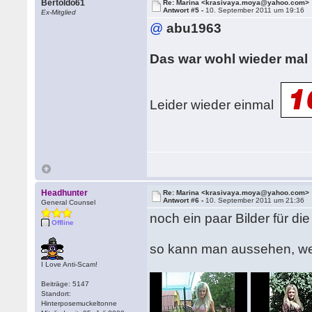
Bertoldo61
Re: Marina <krasivaya.moya@yahoo.com>
Antwort #5 -
10. September 2011 um 19:16
Ex-Mitglied
@
abu1963
Das war wohl wieder mal n
Leider wieder einmal
Headhunter
Re: Marina <krasivaya.moya@yahoo.com>
Antwort #6 -
10. September 2011 um 21:36
General Counsel
noch ein paar Bilder für die
Offline
so kann man aussehen, we
I Love Anti-Scam!
Beiträge: 5147
Standort:
Hinterposemuckeltonne