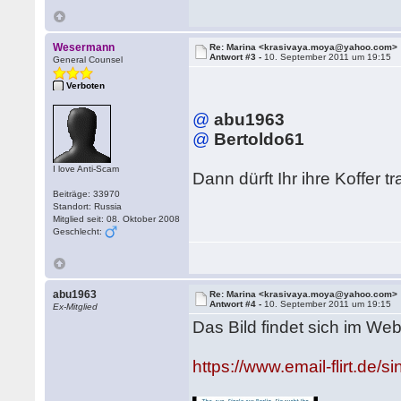
Wesermann
Re: Marina <krasivaya.moya@yahoo.com>
Antwort #3 -
10. September 2011 um 19:15
General Counsel
Verboten
@
abu1963
@
Bertoldo61
I love Anti-Scam
Dann dürft Ihr ihre Koffer t
Beiträge: 33970
Standort: Russia
Mitglied seit: 08. Oktober 2008
Geschlecht:
abu1963
Re: Marina <krasivaya.moya@yahoo.com>
Antwort #4 -
10. September 2011 um 19:15
Ex-Mitglied
Das Bild findet sich im We
https://www.email-flirt.de/s