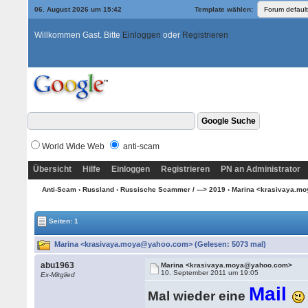
06. August 2026 um 15:42
Template wählen:
Willkommen Gast. Bitte
Einloggen
oder
Registrieren
World Wide Web
anti-scam
Übersicht
Hilfe
Einloggen
Registrieren
PN an Administrator
Anti-Scam
›
Russland
›
Russische Scammer / ---> 2019
› Marina <krasivaya.
Seiten: 1
Marina <krasivaya.moya@yahoo.com> (Gelesen: 5073 mal)
abu1963
Marina <krasivaya.moya@yahoo.com>
10. September 2011 um 19:05
Ex-Mitglied
Mail
Mal wieder eine