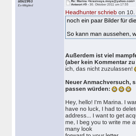
abu1963
Re: Marina <krasivaya.moya@yahoo.com>
Antwort #9 -
30. Oktober 2011 um 17:55
Ex-Mitglied
Headhunter schrieb
on 10.
noch ein paar Bilder für di
So kann man aussehen, w
Außerdem ist viel mampfen 
(aber kein Kommentar zu
ich, das nicht zuzulassen!
Neuer Anmachversuch, sie
passen würden:
Hey, hello! I'm Marina. I wa
have no luck, I had to dele
address... I want to get ac
me, I beg you to write me
many look
forward to your letter.