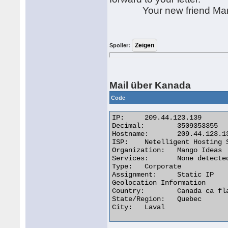
Your new friend Mari
Spoiler:
Mail über Kanada
Code
IP:	209.44.123.139

Decimal:	3509353355

Hostname:	209.44.123.139

ISP:	Netelligent Hosting Services

Organization:	Mango Ideas

Services:	None detected

Type:	Corporate

Assignment:	Static IP

Geolocation Information

Country:	Canada ca flag

State/Region:	Quebec

City:	Laval 
