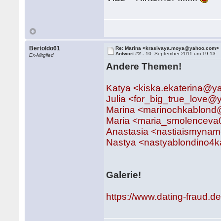
Bertoldo61
Re: Marina <krasivaya.moya@yahoo.com>
Antwort #2 -
10. September 2011 um 19:13
Ex-Mitglied
Andere Themen!
Katya <kiska.ekaterina@
Julia <for_big_true_love
Marina <marinochkablon
Maria <maria_smolencev
Anastasia <nastiaismyna
Nastya <nastyablondino4
Galerie!
https://www.dating-fraud.