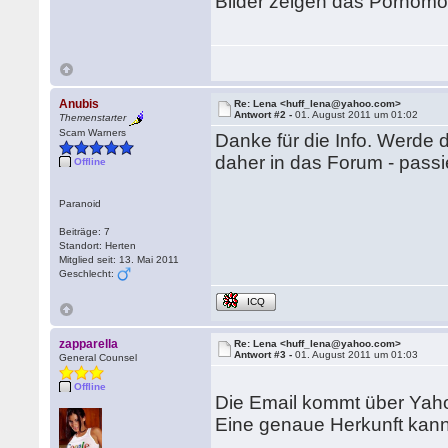
Bilder zeigen das Pornom
Anubis
Re: Lena <huff_lena@yahoo.com>
Antwort #2 -
01. August 2011 um 01:02
Themenstarter
Scam Warners
Danke für die Info. Werde 
daher in das Forum - passi
Offline
Paranoid
Beiträge: 7
Standort: Herten
Mitglied seit: 13. Mai 2011
Geschlecht:
ICQ
zapparella
Re: Lena <huff_lena@yahoo.com>
Antwort #3 -
01. August 2011 um 01:03
General Counsel
Offline
Die Email kommt über Yaho
Eine genaue Herkunft kann 