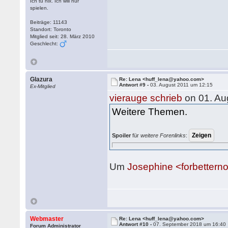
Ich tu nix. Ich will nur
spielen.
Beiträge: 11143
Standort: Toronto
Mitglied seit: 28. März 2010
Geschlecht:
Glazura
Re: Lena <huff_lena@yahoo.com>
Antwort #9 -
03. August 2011 um 12:15
Ex-Mitglied
vierauge schrieb
on 01. Au
Weitere Themen.
Spoiler
für
weitere Forenlinks
:
Um
Josephine <forbette
Webmaster
Re: Lena <huff_lena@yahoo.com>
Antwort #10 -
07. September 2018 um 16:40
Forum Administrator