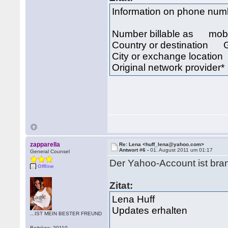
Information on phone n
Number billable as mob
Country or destination
City or exchange locat
Original network provider
zapparella
Re: Lena <huff_lena@yahoo.com>
Antwort #6 -
01. August 2011 um 01:17
General Counsel
Der Yahoo-Account ist bra
Offline
Zitat:
Lena Huff
Updates erhalten
...IST MEIN BESTER FREUND
Beiträge: 20110