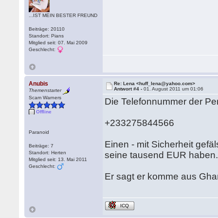
...IST MEIN BESTER FREUND
Beiträge: 20110
Standort: Pians
Mitglied seit: 07. Mai 2009
Geschlecht:
Anubis
Re: Lena <huff_lena@yahoo.com>
Antwort #4 -
01. August 2011 um 01:06
Themenstarter
Scam Warners
Die Telefonnummer der Per
Offline
+233275844566
Paranoid
Einen - mit Sicherheit gef
Beiträge: 7
Standort: Herten
seine tausend EUR haben
Mitglied seit: 13. Mai 2011
Geschlecht:
Er sagt er komme aus Ghan
ICQ