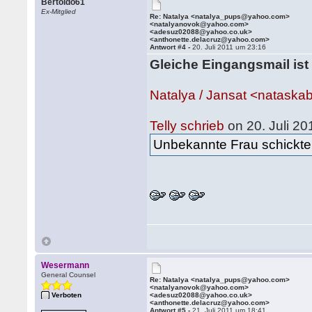
Bertoldo61
Ex-Mitglied
Re: Natalya <natalya_pups@yahoo.com>
<natalyanovok@yahoo.com>
<adesuz02088@yahoo.co.uk>
<anthonette.delacruz@yahoo.com>
Antwort #4 -
20. Juli 2011 um 23:16
Gleiche Eingangsmail ist
Natalya / Jansat <natas
Telly schrieb
on 20. Juli 20
Unbekannte Frau schickte m
Wesermann
General Counsel
Re: Natalya <natalya_pups@yahoo.com>
<natalyanovok@yahoo.com>
Verboten
<adesuz02088@yahoo.co.uk>
<anthonette.delacruz@yahoo.com>
Antwort #5 -
21. Juli 2011 um 18:41