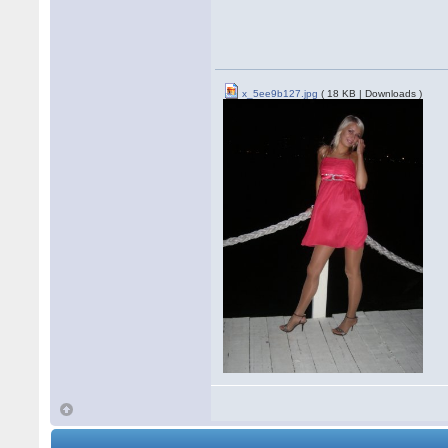
x_5ee9b127.jpg
( 18 KB | Downloads )