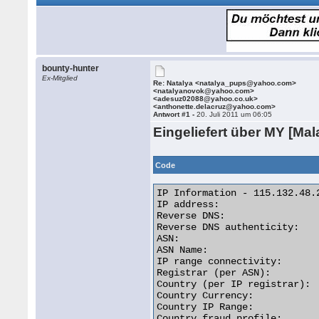
bounty-hunter
Ex-Mitglied
Re: Natalya <natalya_pups@yahoo.com>
<natalyanovok@yahoo.com>
<adesuz02088@yahoo.co.uk>
<anthonette.delacruz@yahoo.com>
Antwort #1 -
20. Juli 2011 um 06:05
Eingeliefert über MY [Mal
Code
IP Information - 115.132.48.2
IP address:                  
Reverse DNS:                
Reverse DNS authenticity:   
ASN:                         
ASN Name:                   
IP range connectivity:       
Registrar (per ASN):         
Country (per IP registrar):  
Country Currency:           
Country IP Range:           
Country fraud profile:       