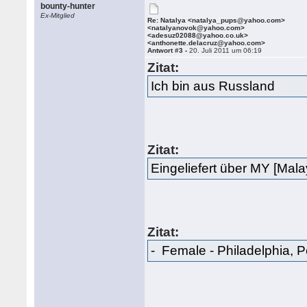
bounty-hunter
Ex-Mitglied
Re: Natalya <natalya_pups@yahoo.com>
<natalyanovok@yahoo.com>
<adesuz02088@yahoo.co.uk>
<anthonette.delacruz@yahoo.com>
Antwort #3 -
20. Juli 2011 um 06:19
Zitat:
Ich bin aus Russland
Zitat:
Eingeliefert über MY [Mala
Zitat:
- Female - Philadelphia, 