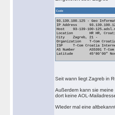
Code
93.139.100.125 - Geo Informat
IP Address 	93.139.100.125

Host 	93-139-100-125.adsl.net.t-com.hr

Location 	HR HR, Croatia

City 	Zagreb, 21 -

Organization 	T-Com Croatia Internet network

ISP 	T-Com Croatia Internet network

AS Number 	AS5391 T-Com Croatia Internet network

Latitude 	45°80'00" North 

Seit wann liegt Zagreb in
Außerdem kann sie meine Ma
dort keine AOL-Mailadresse 
WIeder mal eine altbekan