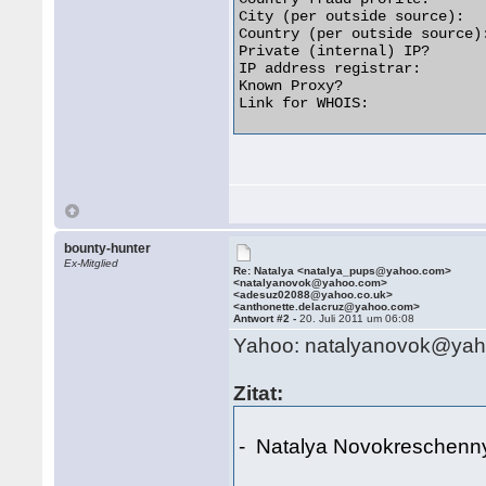
City (per outside source):  
Country (per outside source):
Private (internal) IP?       
IP address registrar:        
Known Proxy?                 
Link for WHOIS:              
bounty-hunter
Ex-Mitglied
Re: Natalya <natalya_pups@yahoo.com>
<natalyanovok@yahoo.com>
<adesuz02088@yahoo.co.uk>
<anthonette.delacruz@yahoo.com>
Antwort #2 -
20. Juli 2011 um 06:08
Yahoo: natalyanovok@ya
Zitat:
- Natalya Novokreschenn