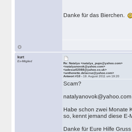
Danke für das Bierchen.
kurt
Ex-Mitglied
Re: Natalya <natalya_pups@yahoo.com>
<natalyanovok@yahoo.com>
<adesuz02088@yahoo.co.uk>
<anthonette.delacruz@yahoo.com>
Antwort #10 -
19. August 2011 um 19:20
Scam?
natalyanovok@yahoo.com
Habe schon zwei Monate Kon
so, kennt jemand diese E-
Danke für Eure Hilfe Gruss