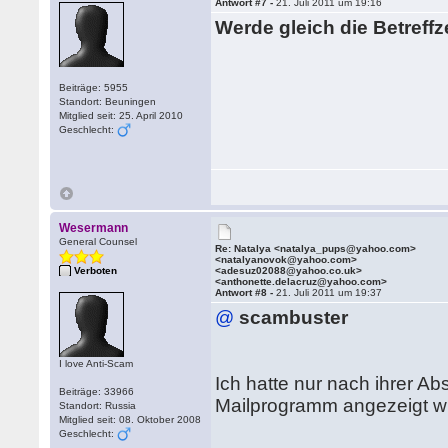
Antwort #7 -
21. Juli 2011 um 19:16
Werde gleich die Betreff
Beiträge: 5955
Standort: Beuningen
Mitglied seit: 25. April 2010
Geschlecht:
Wesermann
General Counsel
Re: Natalya <natalya_pups@yahoo.com>
<natalyanovok@yahoo.com>
Verboten
<adesuz02088@yahoo.co.uk>
<anthonette.delacruz@yahoo.com>
Antwort #8 -
21. Juli 2011 um 19:37
@
scambuster
I love Anti-Scam
Ich hatte nur nach ihrer A
Beiträge: 33966
Mailprogramm angezeigt wur
Standort: Russia
Mitglied seit: 08. Oktober 2008
Geschlecht: