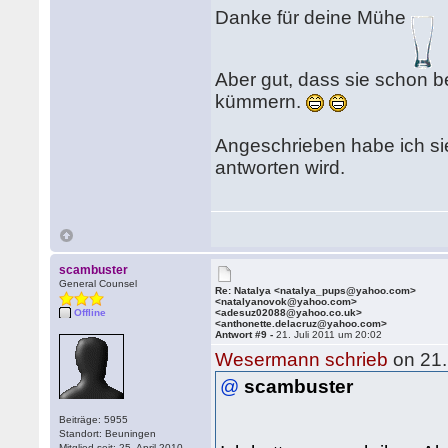
Danke für deine Mühe
Aber gut, dass sie schon 
kümmern.
Angeschrieben habe ich sie
antworten wird.
scambuster
General Counsel
Re: Natalya <natalya_pups@yahoo.com>
<natalyanovok@yahoo.com>
Offline
<adesuz02088@yahoo.co.uk>
<anthonette.delacruz@yahoo.com>
Antwort #9 -
21. Juli 2011 um 20:02
Wesermann schrieb
on 21.
@
scambuster
Beiträge: 5955
Standort: Beuningen
Mitglied seit: 25. April 2010