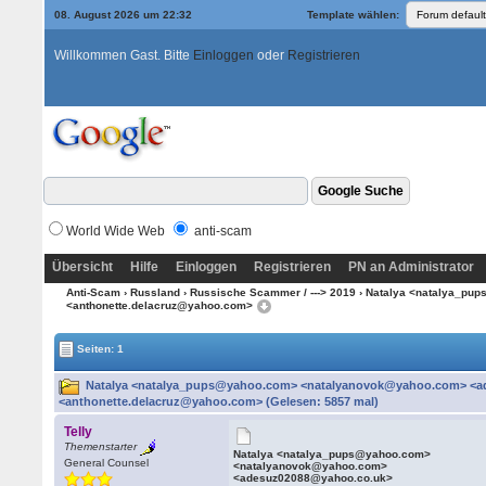
08. August 2026 um 22:32
Template wählen:
Willkommen Gast. Bitte
Einloggen
oder
Registrieren
World Wide Web
anti-scam
Übersicht
Hilfe
Einloggen
Registrieren
PN an Administrator
Anti-Scam
›
Russland
›
Russische Scammer / ---> 2019
› Natalya <natalya_pu
<anthonette.delacruz@yahoo.com>
Seiten: 1
Natalya <natalya_pups@yahoo.com> <natalyanovok@yahoo.com> <a
<anthonette.delacruz@yahoo.com> (Gelesen: 5857 mal)
Telly
Themenstarter
Natalya <natalya_pups@yahoo.com>
General Counsel
<natalyanovok@yahoo.com>
<adesuz02088@yahoo.co.uk>