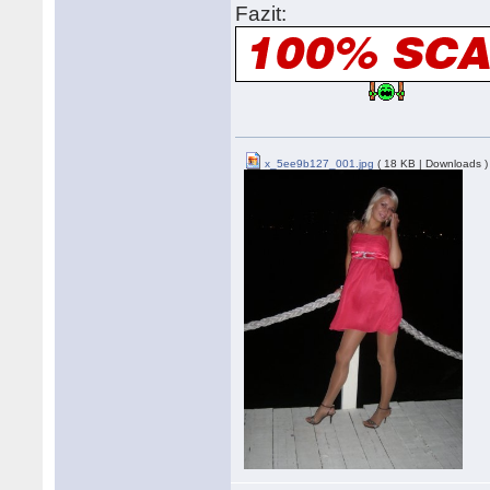
Fazit:
x_5ee9b127_001.jpg
( 18 KB | Downloads )