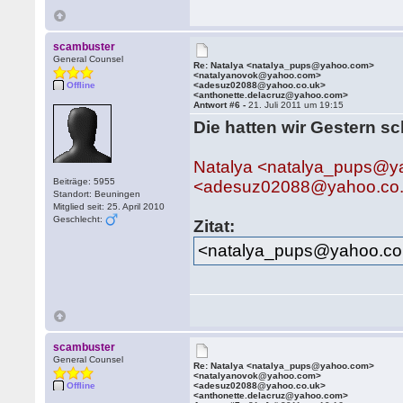
scambuster
General Counsel
Re: Natalya <natalya_pups@yahoo.com>
<natalyanovok@yahoo.com>
Offline
<adesuz02088@yahoo.co.uk>
<anthonette.delacruz@yahoo.com>
Antwort #6 -
21. Juli 2011 um 19:15
Die hatten wir Gestern s
Natalya <natalya_pups@
Beiträge: 5955
<adesuz02088@yahoo.co
Standort: Beuningen
Mitglied seit: 25. April 2010
Geschlecht:
Zitat:
<natalya_pups@yahoo.c
scambuster
General Counsel
Re: Natalya <natalya_pups@yahoo.com>
<natalyanovok@yahoo.com>
Offline
<adesuz02088@yahoo.co.uk>
<anthonette.delacruz@yahoo.com>