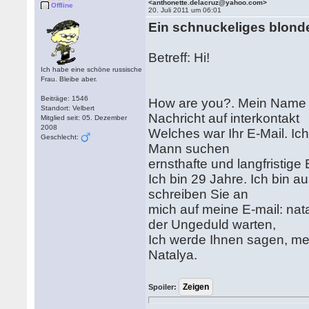
<anthonette.delacruz@yahoo.com>
Offline
20. Juli 2011 um 06:01
Ein schnuckeliges blond
Betreff: Hi!
Ich habe eine schöne russische
Frau. Bleibe aber.
Beiträge: 1546
How are you?. Mein Name i
Standort: Velbert
Nachricht auf interkontakt
Mitglied seit: 05. Dezember
2008
Welches war Ihr E-Mail. Ic
Geschlecht:
Mann suchen
ernsthafte und langfristige
Ich bin 29 Jahre. Ich bin 
schreiben Sie an
mich auf meine E-mail: nat
der Ungeduld warten,
Ich werde Ihnen sagen, me
Natalya.
Spoiler: