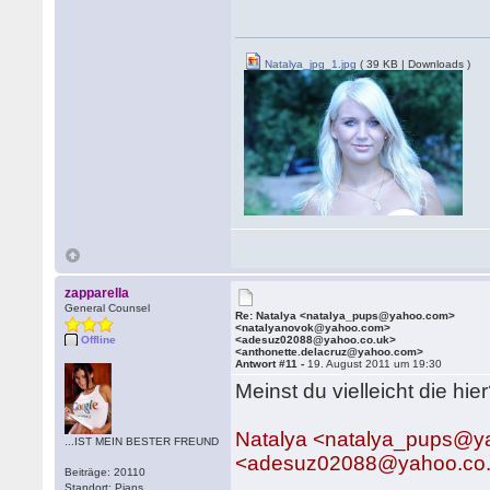
Natalya_jpg_1.jpg
( 39 KB | Downloads )
zapparella
General Counsel
Re: Natalya <natalya_pups@yahoo.com>
<natalyanovok@yahoo.com>
Offline
<adesuz02088@yahoo.co.uk>
<anthonette.delacruz@yahoo.com>
Antwort #11 -
19. August 2011 um 19:30
Meinst du vielleicht die hie
Natalya <natalya_pups@
...IST MEIN BESTER FREUND
<adesuz02088@yahoo.co.
Beiträge: 20110
Standort: Pians