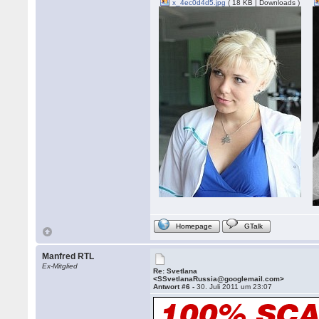
x_4ec0d4d5.jpg
( 18 KB | Downloads )
Homepage
GTalk
Manfred RTL
Ex-Mitglied
Re: Svetlana
<SSvetlanaRussia@googlemail.com>
Antwort #6 -
30. Juli 2011 um 23:07