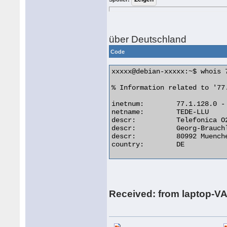
über Deutschland
Code
xxxxx@debian-xxxxx:~$ whois 7
% Information related to '77
inetnum:        77.1.128.0 - 
netname:        TEDE-LLU

descr:          Telefonica O
descr:          Georg-Brauchl
descr:          80992 Muenche
country:        DE 

Received: from laptop-V