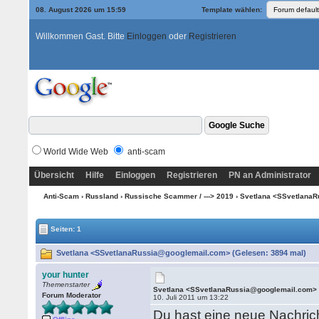
08. August 2026 um 15:59
Template wählen:
Willkommen Gast. Bitte
Einloggen
oder
Registrieren
World Wide Web
anti-scam
Übersicht
Hilfe
Einloggen
Registrieren
PN an Administrator
Anti-Scam
›
Russland
›
Russische Scammer / ---> 2019
› Svetlana <SSvetlana
Seiten: 1
Svetlana <SSvetlanaRussia@googlemail.com> (Gelesen: 3894 mal)
your hunter
Themenstarter
Svetlana <SSvetlanaRussia@googlemail.com>
Forum Moderator
10. Juli 2011 um 13:22
Du hast eine neue Nachric