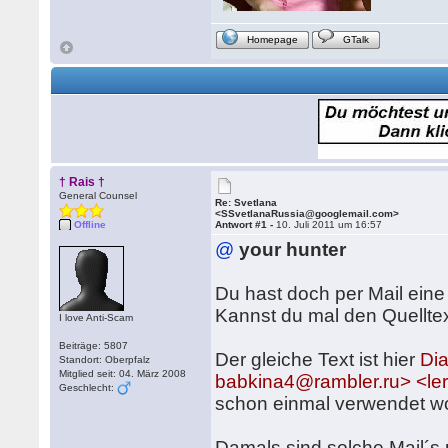
Homepage
GTalk
† Rais †
General Counsel
Re: Svetlana
<SSvetlanaRussia@googlemail.com>
Offline
Antwort #1 -
10. Juli 2011 um 16:57
@
your hunter
Du hast doch per Mail ein
Kannst du mal den Quellte
I love Anti-Scam
Beiträge: 5807
Der gleiche Text ist hier
Di
Standort: Oberpfalz
Mitglied seit: 04. März 2008
babkina4@rambler.ru> <l
Geschlecht:
schon einmal verwendet w
Damals sind solche Mail´s