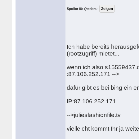
Spoiler
für
Quelltext
:
Ich habe bereits herausge
(rootzugriff) mietet...
wenn ich also s15559437.o
:87.106.252.171 -->
dafür gibt es bei bing ein e
IP:87.106.252.171
-->juliesfashionfile.tv
vielleicht kommt Ihr ja weit