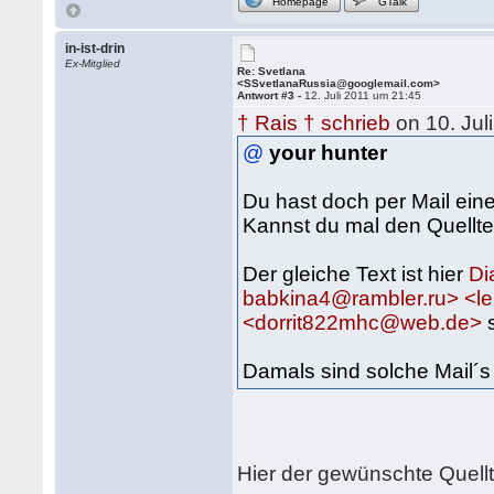
Homepage
GTalk
in-ist-drin
Ex-Mitglied
Re: Svetlana
<SSvetlanaRussia@googlemail.com>
Antwort #3 -
12. Juli 2011 um 21:45
† Rais † schrieb
on 10. Jul
@
your hunter
Du hast doch per Mail ein
Kannst du mal den Quellt
Der gleiche Text ist hier
Di
babkina4@rambler.ru> <l
<dorrit822mhc@web.de>
s
Damals sind solche Mail´
Hier der gewünschte Quellt