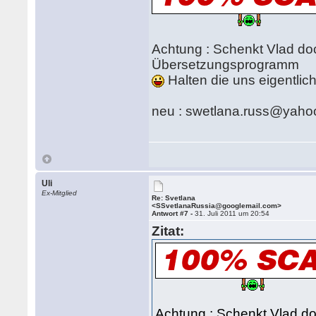
Achtung : Schenkt Vlad doc
Übersetzungsprogramm
Halten die uns eigentlich
neu : swetlana.russ@yaho
Uli
Ex-Mitglied
Re: Svetlana
<SSvetlanaRussia@googlemail.com>
Antwort #7 -
31. Juli 2011 um 20:54
Zitat:
Achtung : Schenkt Vlad do