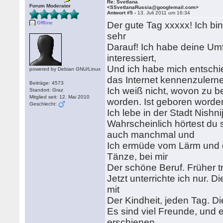
Re: Svetlana
Forum Moderator
<SSvetlanaRussia@googlemail.com>
Antwort #5 -
13. Juli 2011 um 16:34
Offline
Der gute Tag xxxxx! Ich bin
sehr
Darauf! Ich habe deine Um
interessiert,
Und ich habe mich entschie
powered by Debian GNU/Linux
das Internet kennenzulern
Beiträge: 4573
Ich weiß nicht, wovon zu b
Standort: Graz
Mitglied seit: 12. Mai 2010
worden. Ist geboren worde
Geschlecht:
Ich lebe in der Stadt Nishn
Wahrscheinlich hörtest du 
auch manchmal und
Ich ermüde vom Lärm und de
Tänze, bei mir
Der schöne Beruf. Früher t
Jetzt unterrichte ich nur. 
mit
Der Kindheit, jeden Tag. D
Es sind viel Freunde, und
erschienen.