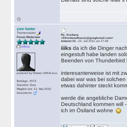
your hunter
Themenstarter
Re: Svetlana
Forum Moderator
<SSvetlanaRussia@googlemail.com>
Antwort #2 -
10. Juli 2011 um 17:49
Offline
iiiks
da ich die Dinger na
eingestuft habe landen sol
Beenden von Thunderbird 
interesanterweise ist mit z
powered by Debian GNU/Linux
dabei war was bei solchen N
Beiträge: 4573
etwas dahinter steckt kommt
Standort: Graz
Mitglied seit: 12. Mai 2010
Geschlecht:
werde die angebliche Dame
Deutschland kommen will - 
ich im Ösiland wohne