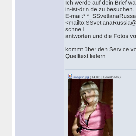
Ich werde auf dein Brief wa
in-ist-drin.de zu besuche
E-mail:* *_SSvetlanaRus
<mailto:SSvetlanaRussia@g
schnell
antworten und die Fotos v
kommt über den Service vo
Quelltext liefern
image2.jpg
( 14 KB | Downloads )