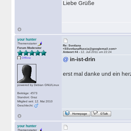
Liebe Grüße
your hunter
Themenstarter
Re: Svetlana
Forum Moderator
<SSvetlanaRussia@googlemail.com>
Antwort #4 -
12. Juli 2011 um 22:24
Offline
@
in-ist-drin
erst mal danke und ein he
powered by Debian GNU/Linux
Beiträge: 4573
Standort: Graz
Mitglied seit: 12. Mai 2010
Geschlecht:
Homepage
GTalk
your hunter
Themenstarter