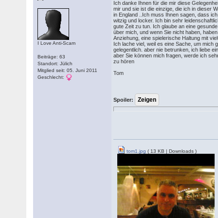
Ich danke Ihnen für die mir diese Gelegenhei
mir und sie ist die einzige, die ich in diese
in England ..Ich muss Ihnen sagen, dass ich di
witzig und locker. Ich bin sehr leidenschaf
gute Zeit zu tun. Ich glaube an eine gesunde
über mich, und wenn Sie nicht haben, haben 
Anziehung, eine spielerische Haltung mit vie
I Love Anti-Scam
Ich lache viel, weil es eine Sache, um mich 
gelegentlich. aber nie betrunken, ich liebe e
aber Sie können mich fragen, werde ich sehr
Beiträge: 63
zu hören
Standort: Jülich
Mitglied seit: 05. Juni 2011
Tom
Geschlecht:
Spoiler:
tom1.jpg
( 13 KB | Downloads )