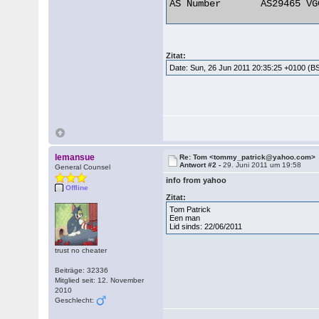
AS Number 	AS29465 VGC Communication Ltd. 

Zitat:
Date: Sun, 26 Jun 2011 20:35:25 +0100 (B
lemansue
Re: Tom <tommy_patrick@yahoo.com>
Antwort #2 -
29. Juni 2011 um 19:58
General Counsel
info from yahoo
Offline
Zitat:
Tom Patrick
Een man
Lid sinds: 22/06/2011
trust no cheater
Beiträge: 32336
Mitglied seit: 12. November
2010
Geschlecht: