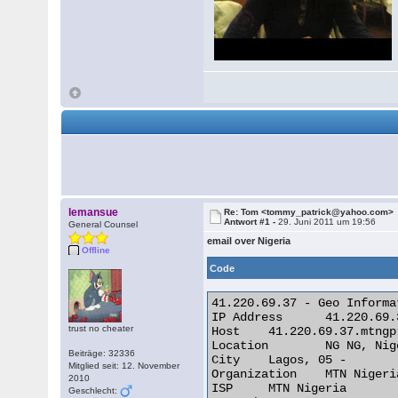
lemansue
Re: Tom <tommy_patrick@yahoo.com>
Antwort #1 -
29. Juni 2011 um 19:56
General Counsel
email over Nigeria
Offline
Code
41.220.69.37 - Geo Informat
IP Address 	41.220.69.37

trust no cheater
Host 	41.220.69.37.mtngprs.net

Location 	NG NG, Nigeria

Beiträge: 32336
City 	Lagos, 05 -

Mitglied seit: 12. November
Organization 	MTN Nigeria

2010
ISP 	MTN Nigeria

Geschlecht: