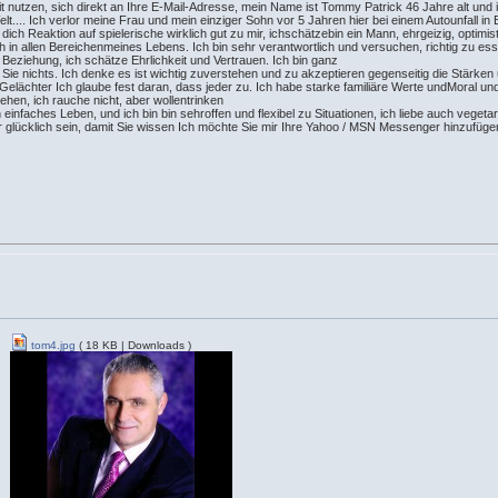
t nutzen, sich direkt an Ihre E-Mail-Adresse, mein Name ist Tommy Patrick 46 Jahre alt und ic
r Welt.... Ich verlor meine Frau und mein einziger Sohn vor 5 Jahren hier bei einem Autounfall
ch Reaktion auf spielerische wirklich gut zu mir, ichschätzebin ein Mann, ehrgeizig, optimistisch
tlich in allen Bereichenmeines Lebens. Ich bin sehr verantwortlich und versuchen, richtig zu
 Beziehung, ich schätze Ehrlichkeit und Vertrauen. Ich bin ganz
Sie nichts. Ich denke es ist wichtig zuverstehen und zu akzeptieren gegenseitig die Stärken
lGelächter Ich glaube fest daran, dass jeder zu. Ich habe starke familiäre Werte undMoral un
gehen, ich rauche nicht, aber wollentrinken
in einfaches Leben, und ich bin bin sehroffen und flexibel zu Situationen, ich liebe auch veget
 glücklich sein, damit Sie wissen Ich möchte Sie mir Ihre Yahoo / MSN Messenger hinzufügen
tom4.jpg
( 18 KB | Downloads )