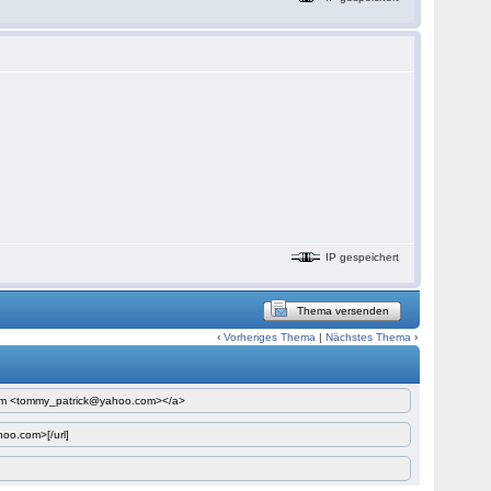
IP gespeichert
Thema versenden
‹
Vorheriges Thema
|
Nächstes Thema
›