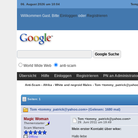
06. August 2026 um 10:04
Temp
Willkommen Gast. Bitte
Einloggen
oder
Registrieren
World Wide Web
anti-scam
Übersicht
Hilfe
Einloggen
Registrieren
PN an Administrato
Anti-Scam
›
Afrika
›
White and negroid Males
› Tom <tommy_patrick@yaho
Seiten: 1
Tom <tommy_patrick@yahoo.com> (Gelesen: 1680 mal)
Magic Woman
Tom <tommy_patrick@yahoo.com>
29. Juni 2011 um 19:49
Themenstarter
Scam Warners
Mein erster Kontakt über wkw:
Hallo liebe
Offline