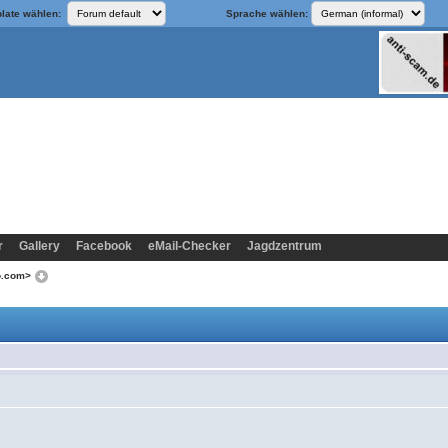
late wählen:
Sprache wählen:
r
Gallery
Facebook
eMail-Checker
Jagdzentrum
o.com>