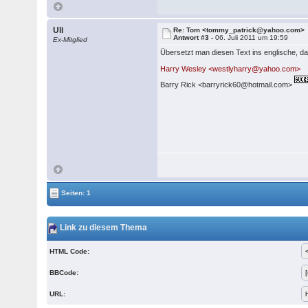
Uli
Re: Tom <tommy_patrick@yahoo.com>
Antwort #3 -
06. Juli 2011 um 19:59
Ex-Mitglied
Übersetzt man diesen Text ins englische, da
Harry Wesley <westlyharry@yahoo.com>
Barry Rick <barryrick60@hotmail.com>
Seiten: 1
Link zu diesem Thema
HTML Code:
BBCode:
URL: