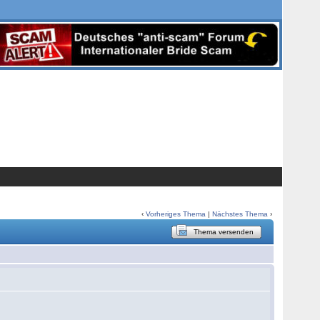
‹
Vorheriges Thema
|
Nächstes Thema
›
Thema versenden