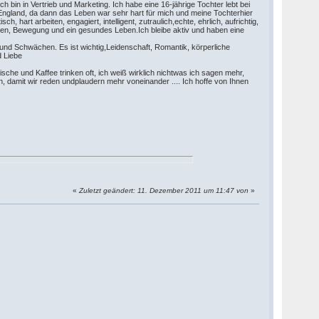
h bin in Vertrieb und Marketing. Ich habe eine 16-jährige Tochter lebt bei
 in England, da dann das Leben war sehr hart für mich und meine Tochterhier
, hart arbeiten, engagiert, intelligent, zutraulich,echte, ehrlich, aufrichtig,
 essen, Bewegung und ein gesundes Leben.Ich bleibe aktiv und haben eine
 und Schwächen. Es ist wichtig,Leidenschaft, Romantik, körperliche
d Liebe
arische und Kaffee trinken oft, ich weiß wirklich nichtwas ich sagen mehr,
, damit wir reden undplaudern mehr voneinander .... Ich hoffe von Ihnen
«
Zuletzt geändert: 11. Dezember 2011 um 11:47 von
»