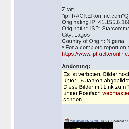
Zitat:
"ipTRACKERonline.com"Que
Originating IP: 41.155.6.16
Originating ISP: Starcomms
City: Lagos
Country of Origin: Nigeria
* For a complete report on 
https://www.iptrackeronlin
Änderung:
Es ist verboten, Bilder h
unter 16 Jahren abgebildet
Diese Bilder mit Link zu
unser Postfach
webmaster
senden.
ronaldmarc1978a.jpg
( 16 KB | Downloads )