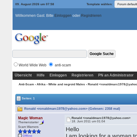
09. August 2026 um 07:58
Template wählen:
Willkommen Gast. Bitte
Einloggen
oder
Registrieren
World Wide Web
anti-scam
Übersicht
Hilfe
Einloggen
Registrieren
PN an Administrator
Anti-Scam
›
Afrika
›
White and negroid Males
› Ronald <ronaldmarc1978@yaho
Seiten: 1
Ronald <ronaldmarc1978@yahoo.com> (Gelesen: 2358 mal)
Magic Woman
Ronald <ronaldmarc1978@yahoo.com>
18. Juni 2011 um 01:04
Themenstarter
Scam Warners
Hello
I am looking for a woman to
Offline