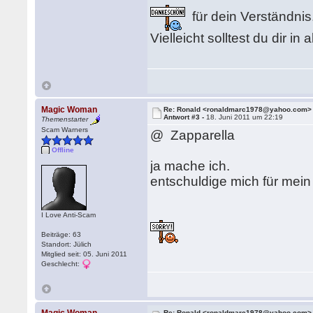
für dein Verständnis
Vielleicht solltest du dir 
Magic Woman
Re: Ronald <ronaldmarc1978@yahoo.com>
Antwort #3 -
18. Juni 2011 um 22:19
Themenstarter
Scam Warners
@ Zapparella
Offline
ja mache ich.
entschuldige mich für mein 
I Love Anti-Scam
Beiträge: 63
Standort: Jülich
Mitglied seit: 05. Juni 2011
Geschlecht:
Re: Ronald <ronaldmarc1978@yahoo.com>