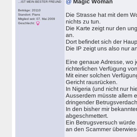
@
Magic Woman
...IST MEIN BESTER FREUND
Beiträge: 20110
Die Strasse hat mit dem 
Standort: Pians
Mitglied seit: 07. Mai 2009
nichts zu tun.
Geschlecht:
Die Karte zeigt nur den u
an.
Dort befindet sich der Hau
Die IP zeigt uns also nur a
Eine genaue Adresse, wo jet
richterlichen Verfügung vo
Mit einer solchen Verfügun
Gericht rausrücken.
In Nigeria (und nicht nur h
Ausserdem müsste allem ein
dringender Betrugsverdacht
In den bisher mir bekannt
abgeschmettert.
Ein Betrugsversuch würde ni
an den Scammer überwies