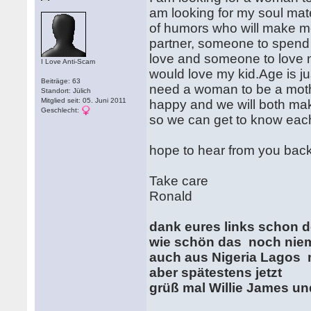
am looking for my soul mat
of humors who will make me h
partner, someone to spend t
love and someone to love
I Love Anti-Scam
would love my kid.Age is j
Beiträge: 63
need a woman to be a moth
Standort: Jülich
Mitglied seit: 05. Juni 2011
happy and we will both make
Geschlecht:
so we can get to know each 
hope to hear from you bac
Take care
Ronald
dank eures links schon 
wie schön das noch nie
auch aus Nigeria Lagos 
aber spätestens jetzt
grüß mal Willie James un