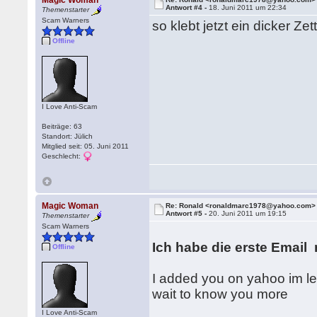
Magic Woman
Antwort #4 -
18. Juni 2011 um 22:34
Themenstarter
Scam Warners
so klebt jetzt ein dicker Z
Offline
I Love Anti-Scam
Beiträge: 63
Standort: Jülich
Mitglied seit: 05. Juni 2011
Geschlecht:
Magic Woman
Re: Ronald <ronaldmarc1978@yahoo.com>
Antwort #5 -
20. Juni 2011 um 19:15
Themenstarter
Scam Warners
Ich habe die erste Email 
Offline
I added you on yahoo im le
wait to know you more
I Love Anti-Scam