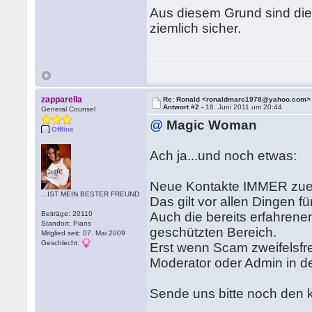
Aus diesem Grund sind die 
ziemlich sicher.
zapparella
Re: Ronald <ronaldmarc1978@yahoo.com>
Antwort #2 -
18. Juni 2011 um 20:44
General Counsel
@
Magic Woman
Offline
Ach ja...und noch etwas:
Neue Kontakte IMMER zue
...IST MEIN BESTER FREUND
Das gilt vor allen Dingen f
Beiträge: 20110
Auch die bereits erfahrene
Standort: Pians
geschützten Bereich.
Mitglied seit: 07. Mai 2009
Geschlecht:
Erst wenn Scam zweifelsfr
Moderator oder Admin in de
Sende uns bitte noch den k