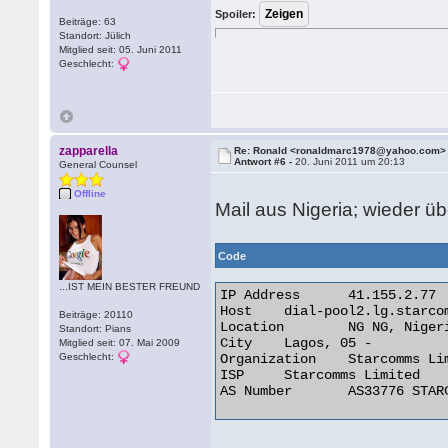
Spoiler:
Beiträge: 63
Standort: Jülich
Mitglied seit: 05. Juni 2011
Geschlecht:
zapparella
Re: Ronald <ronaldmarc1978@yahoo.com>
Antwort #6 -
20. Juni 2011 um 20:13
General Counsel
Offline
Mail aus Nigeria; wieder ü
Code
...IST MEIN BESTER FREUND
IP Address 	41.155.2.77

Host 	dial-pool2.lg.starcomms.net

Beiträge: 20110
Location 	NG NG, Nigeria

Standort: Pians
City 	Lagos, 05 -

Mitglied seit: 07. Mai 2009
Geschlecht:
Organization 	Starcomms Limited

ISP 	Starcomms Limited

AS Number 	AS33776 STARCOMMS-ASN 
