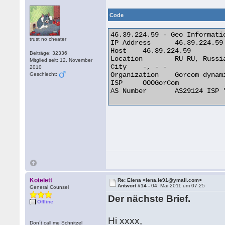
Code
46.39.224.59 - Geo Informatio
trust no cheater
IP Address 	46.39.224.59

Host 	46.39.224.59

Beiträge: 32336
Location 	RU RU, Russian Federation

Mitglied seit: 12. November
City 	-, - -

2010
Organization 	Gorcom dynamic broadband customers

Geschlecht:
ISP 	OOOGorCom

AS Number 	AS29124 ISP "SU29-TELECOM" 

Kotelett
Re: Elena <lena.le91@ymail.com>
Antwort #14 -
04. Mai 2011 um 07:25
General Counsel
Der nächste Brief.
Offline
Hi xxxx,
Don´t call me Schnitzel