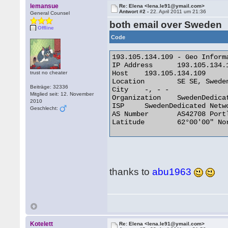
lemansue
Re: Elena <lena.le91@ymail.com>
Antwort #2 -
22. April 2011 um 21:36
General Counsel
both email over Sweden
Offline
Code
193.105.134.109 - Geo Informa
IP Address 	193.105.134.109

Host 	193.105.134.109

trust no cheater
Location 	SE SE, Sweden

Beiträge: 32336
City 	-, - -

Mitglied seit: 12. November
Organization 	SwedenDedicated Network

2010
ISP 	SwedenDedicated Network

Geschlecht:
AS Number 	AS42708 Portlane Network

Latitude 	62°00'00" North 

thanks to
abu1963
Kotelett
Re: Elena <lena.le91@ymail.com>