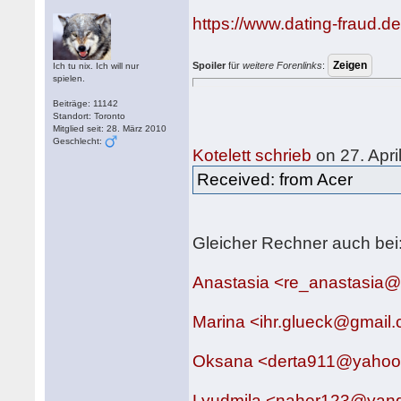
https://www.dating-fraud.
Spoiler
für
weitere Forenlinks
:
Ich tu nix. Ich will nur
spielen.
Beiträge: 11142
Standort: Toronto
Mitglied seit: 28. März 2010
Geschlecht:
Kotelett schrieb
on 27. Apri
Received: from Acer
Gleicher Rechner auch bei
Anastasia <re_anastasia
Marina <ihr.glueck@gmail
Oksana <derta911@yaho
Lyudmila <naher123@yand