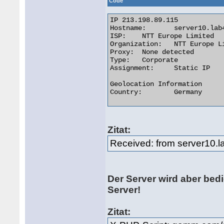
Code
IP 213.198.89.115

Hostname:	server10.lab4it.net

ISP:	NTT Europe Limited

Organization:	NTT Europe Limited

Proxy:	None detected

Type:	Corporate

Assignment:	Static IP

Geolocation Information

Country:	Germany 

Zitat:
Received: from server10.la
Der Server wird aber be
Server!
Zitat: