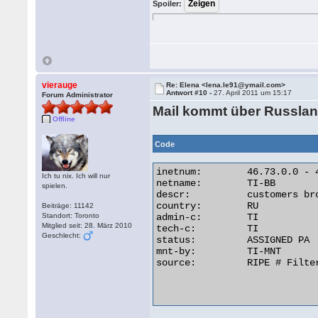
Spoiler:
vierauge
Re: Elena <lena.le91@ymail.com>
Antwort #10 -
27. April 2011 um 15:17
Forum Administrator
Mail kommt über Russlan
Offline
Code
inetnum:        46.73.0.0 - 4
Ich tu nix. Ich will nur
netname:        TI-BB

spielen.
descr:          customers bro
country:        RU

Beiträge: 11142
Standort: Toronto
admin-c:        TI

Mitglied seit: 28. März 2010
tech-c:         TI

Geschlecht:
status:         ASSIGNED PA

mnt-by:         TI-MNT

source:         RIPE # Filter