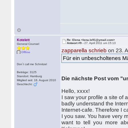
Kotelett
Re: Elena <lena.le91@ymail.com>
Antwort #9 -
27. April 2011 um 15:13
General Counsel
zapparella schrieb
on 23. A
Offline
Für ein unbescholtenes 
Don´t call me Schnitzel
Beiträge: 3125
Standort: Hamburg
Die nächste Post vom "
Mitglied seit: 16. August 2010
Geschlecht:
Hello, xxxx!
I saw your profile a site of
badly understand the Inter
Internet-cafe. Therefore I 
I you saw. You have very m
want to tell you more about