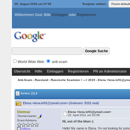
09. August 2026 um 07:55
Template wählen:
Willkommen Gast. Bitte
Einloggen
oder
Registrieren
World Wide Web
anti-scam
Übersicht
Hilfe
Einloggen
Registrieren
PN an Administrator
Anti-Scam
›
Russland
›
Russische Scammer / ---> 2019
› Elena <lena.le91@ym
Seiten:
[1]
2
Elena <lena.le91@ymail.com> (Gelesen: 9151 mal)
Dietmar
Elena <lena.le91@ymail.com>
22. April 2011 um 20:06
Themenstarter
Scam Advisors
Hi, out of the blue:-)
Hello! My name is Elena. I'm not looking for pri
Offline