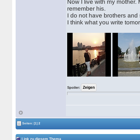
Now I live with my mother. 
remember his.
I do not have brothers and
I think what you write tomo
Spoiler:
Seiten:
[1]
2
Link zu diesem Thema