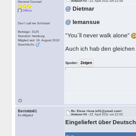
Antwort #3 -
22. April 2011 um 21:59
General Counsel
@
Dietmar
Offline
@
lemansue
Don´t call me Schnitzel
Beiträge: 3125
"You´ll never walk alone"
Standort: Hamburg
Mitglied seit: 16. August 2010
Geschlecht:
Auch ich hab den gleichen
Spoiler:
Bertoldo61
Re: Elena <lena.le91@ymail.com>
Antwort #4 -
22. April 2011 um 22:02
Ex-Mitglied
Eingeliefert über Deutsch