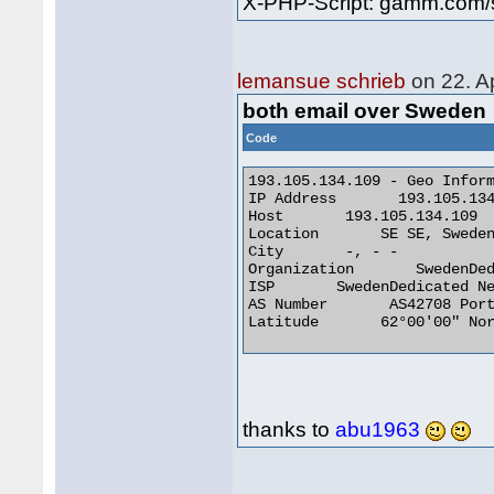
X-PHP-Script: gamm.com/s
lemansue schrieb
on 22. A
both email over Sweden
Code
193.105.134.109 - Geo Inform
IP Address       193.105.134
Host       193.105.134.109

Location       SE SE, Sweden
City       -, - -

Organization       SwedenDed
ISP       SwedenDedicated Ne
AS Number       AS42708 Port
Latitude       62°00'00" Nor
thanks to
abu1963