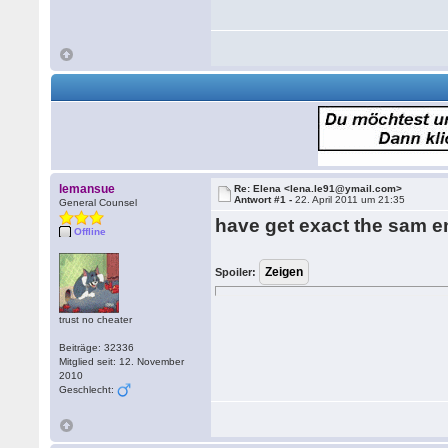
lemansue
Re: Elena <lena.le91@ymail.com>
Antwort #1 -
22. April 2011 um 21:35
General Counsel
have get exact the sam e
Offline
Spoiler:
trust no cheater
Beiträge: 32336
Mitglied seit: 12. November
2010
Geschlecht: