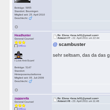
Beiträge: 5955
Standort: Beuningen
Mitglied seit: 25. April 2010
Geschlecht:
Headhunter
Re: Elena <lena.le91@ymail.com>
Antwort #7 -
22. April 2011 um 22:44
General Counsel
@
scambuster
Offline
sehr seltsam, das da das gle
I Love Anti-Scam!
Beiträge: 5147
Standort:
Hinterposemuckeltonne
Mitglied seit: 05. Juli 2009
Geschlecht:
zapparella
Re: Elena <lena.le91@ymail.com>
Antwort #8 -
23. April 2011 um 11:46
General Counsel
Offline