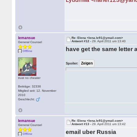
lemansue
Re: Elena <lena.le91@ymail.com>
Antwort #12 -
29. April 2011 um 13:40
General Counsel
have get the same letter 
Offline
Spoiler:
trust no cheater
Beiträge: 32336
Mitglied seit: 12. November
2010
Geschlecht:
lemansue
Re: Elena <lena.le91@ymail.com>
Antwort #13 -
29. April 2011 um 13:42
General Counsel
email uber Russia
Offline