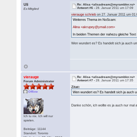
Uli
Re: Alisa <alisadream@myrambler.ru>
Antwort #6 -
28. Januar 2011 um 17:09
Ex-Mitglied
vierauge schrieb
on 27. Januar 2011 um 01:
Weiteres Thema im NoScam:
Alina <akrupey@ymail.com>
In beiden Themen der nahezu gleiche Text i
Wen wundert es? Es handelt sich ja auch um
vierauge
Re: Alisa <alisadream@myrambler.ru>
Antwort #7 -
28. Januar 2011 um 17:35
Forum Administrator
Zitat:
Offline
Wen wundert es? Es handelt sich ja auch u
Danke schön, ich wollte es ja auch nur mal
Ich tu nix. Ich will nur
spielen.
Beiträge: 11144
Standort: Toronto