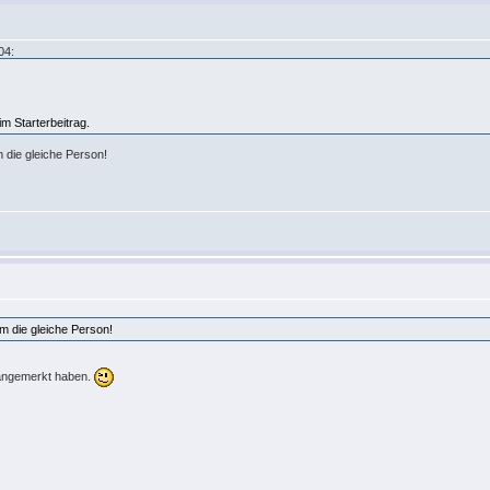
04:
m Starterbeitrag.
 die gleiche Person!
m die gleiche Person!
 angemerkt haben.