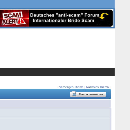
‹
Vorheriges Thema
|
Nächstes Thema
›
Thema versenden