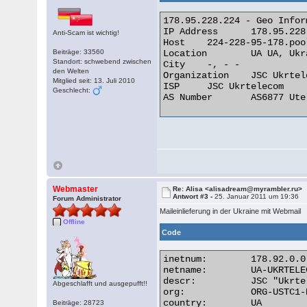
178.95.228.224 - Geo Inform
IP Address 	178.95.228.224

Anti-Scam ist wichtig!
Host 	224-228-95-178.pool.ukrtel.net

Beiträge: 33560
Location 	UA UA, Ukraine

Standort: schwebend zwischen
City 	-, - -

den Welten
Organization 	JSC Ukrtelecom

Mitglied seit: 13. Juli 2010
ISP 	JSC Ukrtelecom

Geschlecht:
AS Number 	AS6877 Utel Mobile Internet Service ASN 

Webmaster
Re: Alisa <alisadream@myrambler.ru>
Antwort #3 -
25. Januar 2011 um 19:36
Forum Administrator
Maileinlieferung in der Ukraine mit Webmail
Offline
Code
inetnum:        178.92.0.0
netname:        UA-UKRTELE
descr:          JSC "Ukrtel
Abgeschlafft und ausgepufft!!
org:            ORG-USTC1-R
country:        UA

Beiträge: 28723