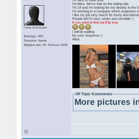
Hi! Nice to meet you!
I'm Alisa. We've met on the dating site.
I'm 24 and I'm looking for my destiny in the I
I'm working in a company which organises e
I like my job very much! Its funny and interes
People tell I'm nice, smart and sensible:-)
If you want to find out if its true
I love Anti-Scam
I will be waiting
for your response:-)
Beiträge: 865
Alisa.
Standort: Ilsede
Mitglied seit: 05. Februar 2009
Off Topic Kommentar
More pictures in