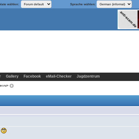
late wählen:
Sprache wählen:
r
Gallery
Facebook
eMail-Checker
Jagdzentrum
er.ru>
t