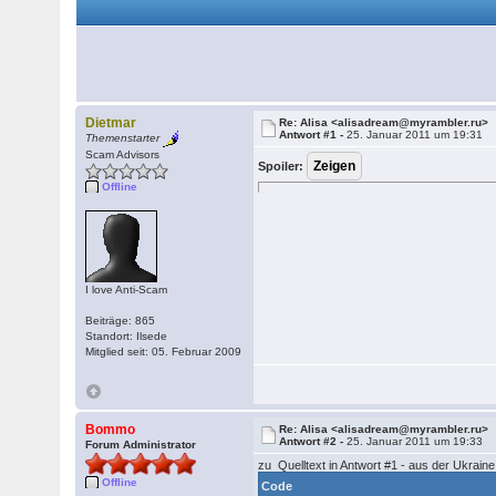
Dietmar
Re: Alisa <alisadream@myrambler.ru>
Antwort #1 -
25. Januar 2011 um 19:31
Themenstarter
Scam Advisors
Spoiler:
Offline
I love Anti-Scam
Beiträge: 865
Standort: Ilsede
Mitglied seit: 05. Februar 2009
Bommo
Re: Alisa <alisadream@myrambler.ru>
Antwort #2 -
25. Januar 2011 um 19:33
Forum Administrator
zu Quelltext in Antwort #1 - aus der Ukraine
Offline
Code