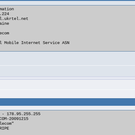
ation

 - 178.95.255.255

COM-20091215

ecom"

IPE
