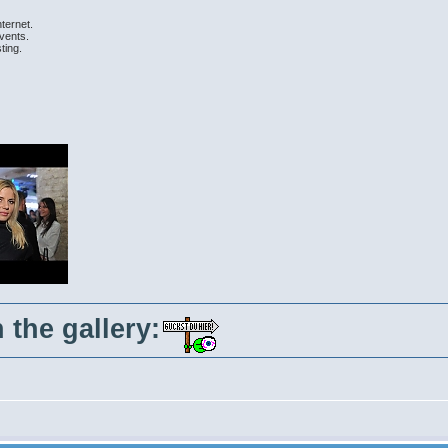
nternet.
vents.
ting.
 the gallery: