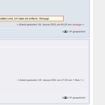
elltext sind. Ich habe sie entfernt. Vierauge
«
Zuletzt geändert: 26. Januar 2011 um 00:25 von
vierauge
»
IP gespeichert
«
Zuletzt geändert: 28. Januar 2011 um 17:23 von
† Rais †
»
IP gespeichert