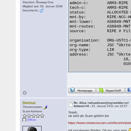
Standort: Йошкар-Ола
admin-c:        ARM3-RIPE

Mitglied seit: 06. Januar 2008
tech-c:         ARM3-RIPE

Geschlecht:
status:         ALLOCATED P
mnt-by:         RIPE-NCC-HM
mnt-lower:      AS6849-MNT

mnt-routes:     AS6849-MNT

source:         RIPE # Filt
organisation:   ORG-USTC1-R
org-name:       JSC "Ukrtel
org-type:       LIR

address:        JSC "Ukrte
                       18,
                       010
Homepage
Skype/VoIP
Dietmar
Re: Alisa <alisadream@myrambler.ru>
Antwort #4 -
25. Januar 2011 um 19:57
Themenstarter
Scam Advisors
Yeaah,
sie wird als Scam geführt bei
Offline
https://www.romancescam.com/forum/view
mit extralangen Briefen. Oh my, poor men