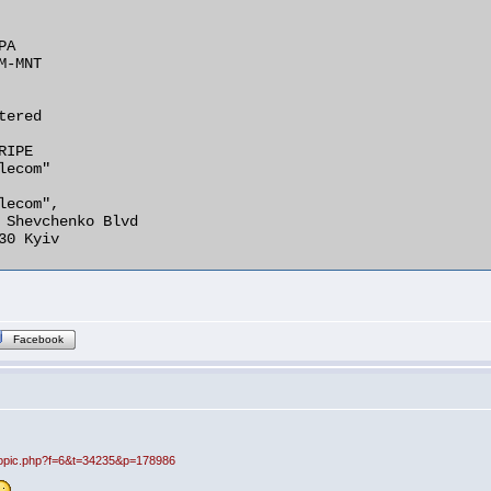
A

-MNT

ered

IPE

ecom"

lecom",

 Shevchenko Blvd

30 Kyiv 

Facebook
topic.php?f=6&t=34235&p=178986