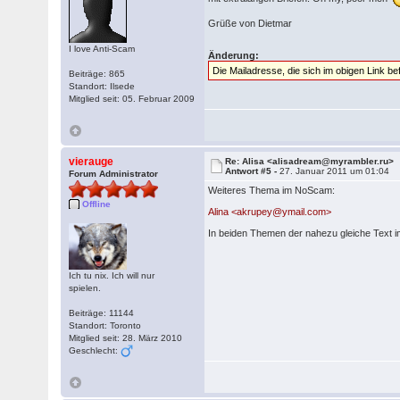
Grüße von Dietmar
I love Anti-Scam
Änderung:
Die Mailadresse, die sich im obigen Link bef
Beiträge: 865
Standort: Ilsede
Mitglied seit: 05. Februar 2009
vierauge
Re: Alisa <alisadream@myrambler.ru>
Antwort #5 -
27. Januar 2011 um 01:04
Forum Administrator
Weiteres Thema im NoScam:
Offline
Alina <akrupey@ymail.com>
In beiden Themen der nahezu gleiche Text im
Ich tu nix. Ich will nur
spielen.
Beiträge: 11144
Standort: Toronto
Mitglied seit: 28. März 2010
Geschlecht: