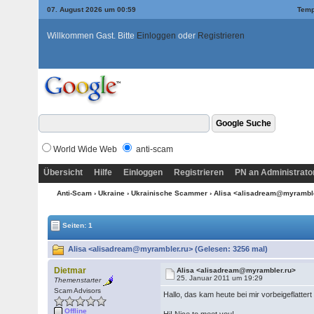
07. August 2026 um 00:59
Temp
Willkommen Gast. Bitte
Einloggen
oder
Registrieren
World Wide Web
anti-scam
Übersicht
Hilfe
Einloggen
Registrieren
PN an Administrato
Anti-Scam
›
Ukraine
›
Ukrainische Scammer
› Alisa <alisadream@myrambl
Seiten: 1
Alisa <alisadream@myrambler.ru> (Gelesen: 3256 mal)
Dietmar
Alisa <alisadream@myrambler.ru>
25. Januar 2011 um 19:29
Themenstarter
Scam Advisors
Hallo, das kam heute bei mir vorbeigeflatter
Offline