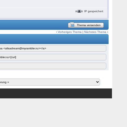
IP gespeichert
Thema versenden
‹
Vorheriges Thema
|
Nächstes Thema
›