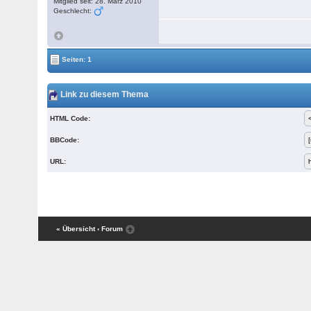
Mitglied seit: 28. März 2010
Geschlecht:
Seiten: 1
Link zu diesem Thema
HTML Code:
BBCode:
URL:
« Übersicht
‹ Forum