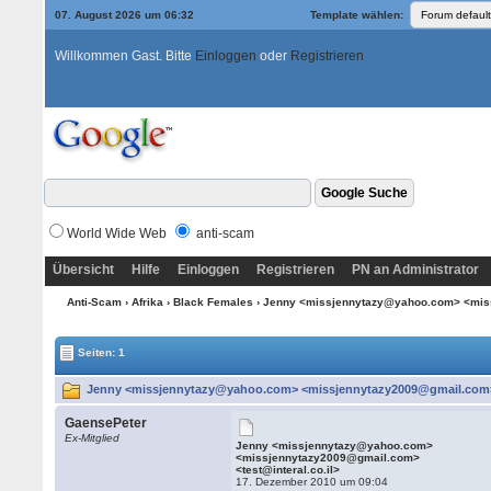
07. August 2026 um 06:32
Template wählen:
Willkommen Gast. Bitte
Einloggen
oder
Registrieren
World Wide Web
anti-scam
Übersicht
Hilfe
Einloggen
Registrieren
PN an Administrator
Anti-Scam
›
Afrika
›
Black Females
› Jenny <missjennytazy@yahoo.com> <miss
Seiten: 1
Jenny <missjennytazy@yahoo.com> <missjennytazy2009@gmail.com> <t
GaensePeter
Ex-Mitglied
Jenny <missjennytazy@yahoo.com>
<missjennytazy2009@gmail.com>
<test@interal.co.il>
17. Dezember 2010 um 09:04