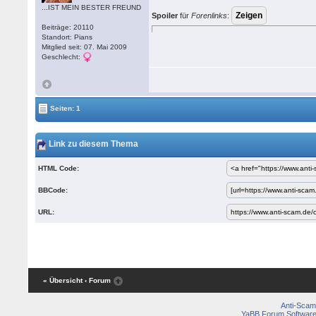
...IST MEIN BESTER FREUND
Spoiler
für
Forenlinks
:
Beiträge: 20110
Standort: Pians
Mitglied seit: 07. Mai 2009
Geschlecht:
Seiten: 1
Link zu diesem Thema
HTML Code:
BBCode:
URL:
« Übersicht
‹ Forum
Anti-Scam
YaBB Forum Softwar