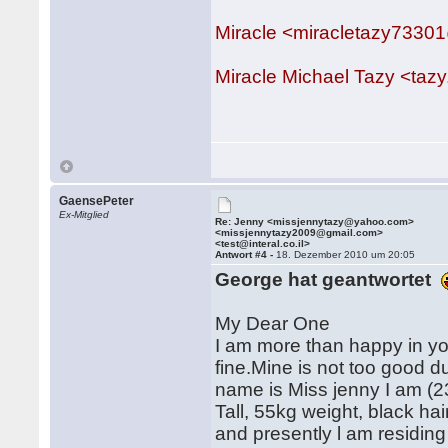
Miracle <miracletazy7330
Miracle Michael Tazy <ta
GaensePeter
Ex-Mitglied
Re: Jenny <missjennytazy@yahoo.com>
<missjennytazy2009@gmail.com>
<test@interal.co.il>
Antwort #4 -
18. Dezember 2010 um 20:05
George hat geantwortet
My Dear One
I am more than happy in yo
fine.Mine is not too good d
name is Miss jenny I am (23
Tall, 55kg weight, black h
and presently l am residin