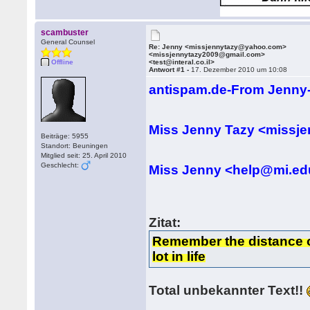
scambuster
General Counsel
Re: Jenny <missjennytazy@yahoo.com>
<missjennytazy2009@gmail.com>
Offline
<test@interal.co.il>
Antwort #1 -
17. Dezember 2010 um 10:08
antispam.de-From Jenn
Miss Jenny Tazy <miss
Beiträge: 5955
Standort: Beuningen
Mitglied seit: 25. April 2010
Geschlecht:
Miss Jenny <help@mi.ed
Zitat:
Remember the distance or
lot in life
Total unbekannter Text!!