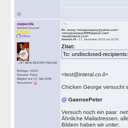
zapparella
General Counsel
Re: Jenny <missjennytazy@yahoo.com>
<missjennytazy2009@gmail.com>
Offline
<test@interal.co.il>
Antwort #3 -
17. Dezember 2010 um 10:35
Zitat:
To: undisclosed-recipients:
...IST MEIN BESTER FREUND
Beiträge: 20110
<test@interal.co.il>
Standort: Pians
Mitglied seit: 07. Mai 2009
Geschlecht:
Chicken George versucht 
@
GaensePeter
Versuch noch ein paar ne
Ähnliche Mailadressen, all
Bildern haben wir unter: