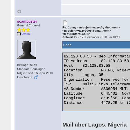
scambuster
General Counsel
Re: Jenny <missjennytazy@yahoo.com>
<missjennytazy2009@gmail.com>
Offline
<test@interal.co.il>
Antwort #2 -
17. Dezember 2010 um 10:11
Code
82.128.83.58 - Geo Informatio
IP Address 	82.128.83.58

Beiträge: 5955
Host 	82.128.83.58

Standort: Beuningen
Location 	NG NG, Nigeria

Mitglied seit: 25. April 2010
City 	Lagos, 05 -

Geschlecht:
Organization 	Reserved for future use

ISP 	Multi-Links Telecommunications Limited

AS Number 	AS36954 MLTL-AS

Latitude 	6°45'31" North

Longitude 	3°39'58" East

Distance 	4478.25 km (2782.66 miles) 

Mail über Lagos, Nigeria