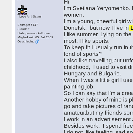
Hi
I’m Svetlana Yeryomenko. I 
women.
I Love Anti-Scam!
I’m a young, cheerful girl 
Beiträge: 5147
Donetsk, but now I live in
L
Standort:
I like summer. Lying on the
Hinterposemuckeltonne
Mitglied seit: 05. Juli 2009
most. I like sports.
Geschlecht:
To keep fit I usually run i
fond of sports?
I also like travelling,but un
childhood, I used to visit d
Hungary and Bulgarie.
When I was a little girl I 
painting job.
So I can say that I’m a cre
Another hobby of mine is 
go and take pictures of ran
amateur,but my friends so
I work in an advertisement ag
Besides work, I spend fre
I do not like feeling sad,so