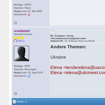
Beiträge: 20110
Standort: Pians
Mitglied seit: 07. Mai 2009
Geschlecht:
scambuster
General Counsel
Re: Svetlana / Sveta
<incandenssence@gmail.com>
Offline
Antwort #8 -
22. Februar 2012 um 06:44
Andere Themen:
Ukraine
Beiträge: 5955
Elena <tenderelena@uaco
Standort: Beuningen
Elena <elena@ukrmeet.c
Mitglied seit: 25. April 2010
Geschlecht:
Seiten: 1