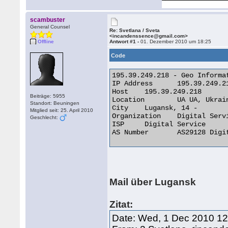
scambuster
General Counsel
Re: Svetlana / Sveta
<incandenssence@gmail.com>
Offline
Antwort #1 -
01. Dezember 2010 um 18:25
Code
195.39.249.218 - Geo Informat
IP Address 	195.39.249.218

Host 	195.39.249.218

Beiträge: 5955
Location 	UA UA, Ukraine

Standort: Beuningen
City 	Lugansk, 14 -

Mitglied seit: 25. April 2010
Organization 	Digital Service

Geschlecht:
ISP 	Digital Service

AS Number 	AS29128 Digital Service Ltd 

Mail über Lugansk
Zitat:
Date: Wed, 1 Dec 2010 1