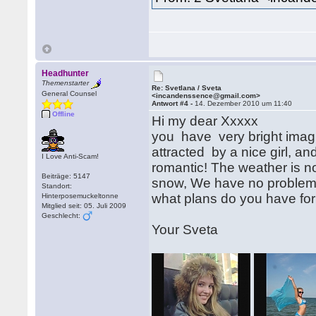
Headhunter
Themenstarter
Re: Svetlana / Sveta
General Counsel
<incandenssence@gmail.com>
Antwort #4 -
14. Dezember 2010 um 11:40
Offline
Hi my dear Xxxxx
you have very bright imagin
attracted by a nice girl, an
I Love Anti-Scam!
romantic! The weather is n
Beiträge: 5147
snow, We have no problems
Standort:
what plans do you have fo
Hinterposemuckeltonne
Mitglied seit: 05. Juli 2009
Geschlecht:
Your Sveta