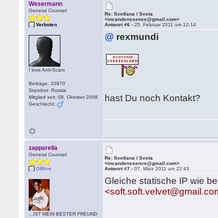
Wesermann
General Counsel
Re: Svetlana / Sveta
<incandenssence@gmail.com>
Verboten
Antwort #6 -
25. Februar 2011 um 12:14
@
rexmundi
I love Anti-Scam
Beiträge: 33970
Standort: Russia
hast Du noch Kontakt?
Mitglied seit: 08. Oktober 2008
Geschlecht:
zapparella
General Counsel
Re: Svetlana / Sveta
<incandenssence@gmail.com>
Offline
Antwort #7 -
07. März 2011 um 22:43
Gleiche statische IP wie be
<soft.soft.velvet@gmail.c
...IST MEIN BESTER FREUND