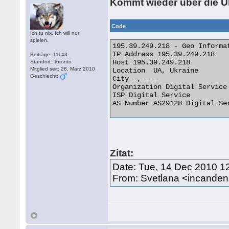
Kommt wieder über die U
Code
Ich tu nix. Ich will nur
spielen.
195.39.249.218 - Geo Informat
IP Address 195.39.249.218

Beiträge: 11143
Host 195.39.249.218

Standort: Toronto
Mitglied seit: 28. März 2010
Location  UA, Ukraine

Geschlecht:
City -, - -

Organization Digital Service

ISP Digital Service

AS Number AS29128 Digital Ser
Zitat:
Date: Tue, 14 Dec 2010 1
From: Svetlana <incand