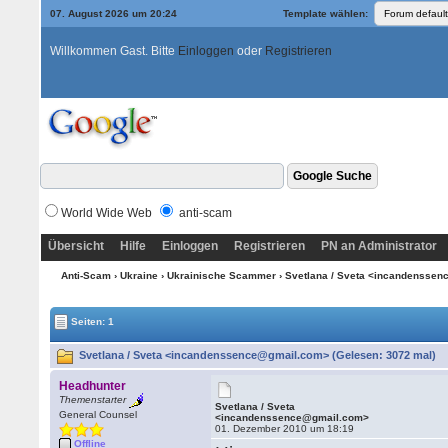
07. August 2026 um 20:24
Template wählen:
Willkommen Gast. Bitte
Einloggen
oder
Registrieren
World Wide Web
anti-scam
Übersicht
Hilfe
Einloggen
Registrieren
PN an Administrator
Anti-Scam
›
Ukraine
›
Ukrainische Scammer
› Svetlana / Sveta <incandensse
Seiten: 1
Svetlana / Sveta <incandenssence@gmail.com> (Gelesen: 3072 mal)
Headhunter
Themenstarter
Svetlana / Sveta
General Counsel
<incandenssence@gmail.com>
01. Dezember 2010 um 18:19
Offline