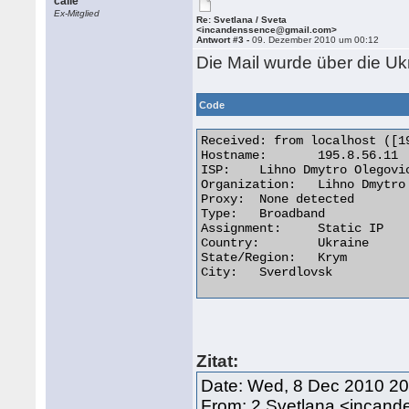
calle
Ex-Mitglied
Re: Svetlana / Sveta
<incandenssence@gmail.com>
Antwort #3 -
09. Dezember 2010 um 00:12
Die Mail wurde über die Ukr
Code
Received: from localhost ([19
Hostname:	195.8.56.11

ISP:	Lihno Dmytro Olegovich

Organization:	Lihno Dmytro Olegovich

Proxy:	None detected

Type:	Broadband

Assignment:	Static IP

Country:	Ukraine

State/Region:	Krym

City:	Sverdlovsk 

Zitat:
Date: Wed, 8 Dec 2010 2
From: 2 Svetlana <incan