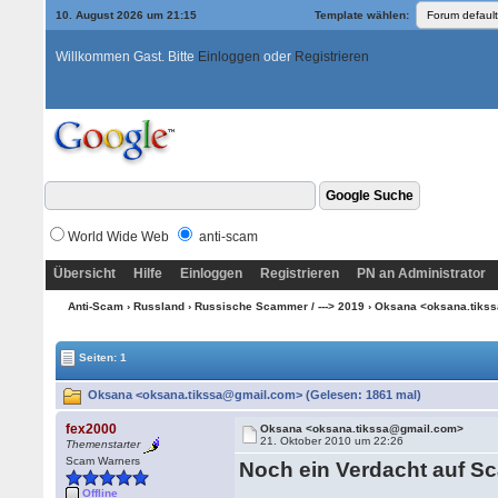
10. August 2026 um 21:15
Template wählen:
Willkommen Gast. Bitte
Einloggen
oder
Registrieren
World Wide Web
anti-scam
Übersicht
Hilfe
Einloggen
Registrieren
PN an Administrator
Anti-Scam
›
Russland
›
Russische Scammer / ---> 2019
› Oksana <oksana.tiks
Seiten: 1
Oksana <oksana.tikssa@gmail.com> (Gelesen: 1861 mal)
fex2000
Oksana <oksana.tikssa@gmail.com>
21. Oktober 2010 um 22:26
Themenstarter
Scam Warners
Noch ein Verdacht auf Sc
Offline