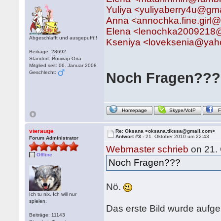
Yuliya <yuliyaberry4u@gm
Anna <annochka.fine.girl
Elena <lenochka2009218@
Abgeschlafft und ausgepufft!!
Kseniya <loveksenia@yah
Beiträge: 28692
Standort: Йошкар-Ола
Mitglied seit: 06. Januar 2008
Geschlecht:
Noch Fragen???
Homepage
Skype/VoIP
vierauge
Re: Oksana <oksana.tikssa@gmail.com>
Antwort #3 -
21. Oktober 2010 um 22:43
Forum Administrator
Webmaster schrieb
on 21.
Offline
Noch Fragen???
Nö.
Ich tu nix. Ich will nur
spielen.
Das erste Bild wurde auf
Beiträge: 11143