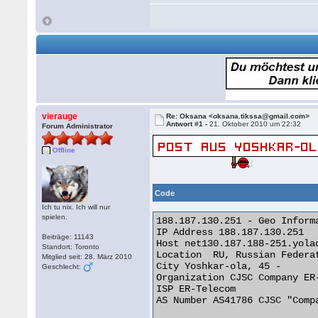
vierauge
Re: Oksana <oksana.tikssa@gmail.com>
Antwort #1 -
21. Oktober 2010 um 22:32
Forum Administrator
Offline
Code
Ich tu nix. Ich will nur
spielen.
188.187.130.251 - Geo Informa
IP Address 188.187.130.251

Beiträge: 11143
Host net130.187.188-251.yolad
Standort: Toronto
Location  RU, Russian Federat
Mitglied seit: 28. März 2010
City Yoshkar-ola, 45 -

Geschlecht:
Organization CJSC Company ER-
ISP ER-Telecom

AS Number AS41786 CJSC "Comp