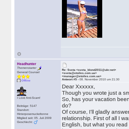
Headhunter
Themenstarter
Re: Sveta <sveta_blond2011@ukr.net>
General Counsel
<sveta@etoiles.com.ua>
<manager@etoiles.com.ua>
Antwort #5 -
08. November 2010 um 21:30
Offline
Dear Xxxxxx,
Though you wrote just a small
I Love Anti-Scam!
So, has your vacation been
do?
Beiträge: 5147
Standort:
Of course, I’ll gladly answ
Hinterposemuckeltonne
relationship. First of all I 
Mitglied seit: 05. Juli 2009
Geschlecht:
English, but what you read 