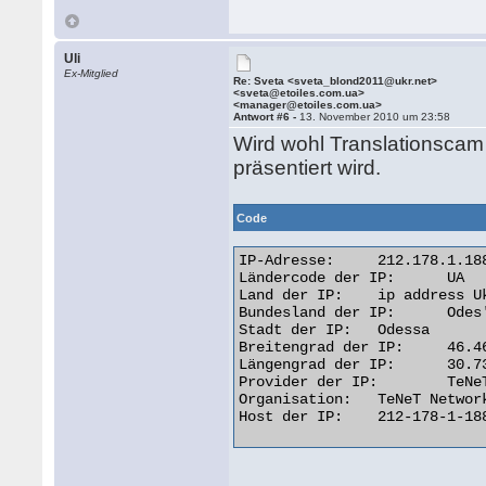
Uli
Ex-Mitglied
Re: Sveta <sveta_blond2011@ukr.net>
<sveta@etoiles.com.ua>
<manager@etoiles.com.ua>
Antwort #6 -
13. November 2010 um 23:58
Wird wohl Translationscam
präsentiert wird.
Code
IP-Adresse: 	212.178.1.188

Ländercode der IP: 	UA

Land der IP: 	ip address Ukraine

Bundesland der IP: 	Odes'ka Oblast'

Stadt der IP: 	Odessa

Breitengrad der IP: 	46.4667

Längengrad der IP: 	30.7333

Provider der IP: 	TeNeT Networking Centre

Organisation: 	TeNeT Networking Centre

Host der IP: 	212-178-1-188.broadband.tenet.odessa.ua 
