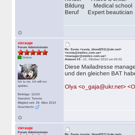
Bildung Medical school
Beruf Expert beautician
vierauge
Forum Administrator
Re: Sveta <sveta_blond2011@ukr.net>
<sveta@etoiles.com.ua>
<manager@etoiles.com.ua>
Online
Antwort #3 -
21. Oktober 2010 um 00:02
Diese Mailadresse manage
und den gleichen BAT hab
Ich tu nix. Ich will nur
Olya <o_gaja@ukr.net> <
spielen.
Beiträge: 11143
Standort: Toronto
Mitglied seit: 28. März 2010
Geschlecht:
vierauge
Forum Administrator
Re: Sveta <sveta_blond2011@ukr.net>