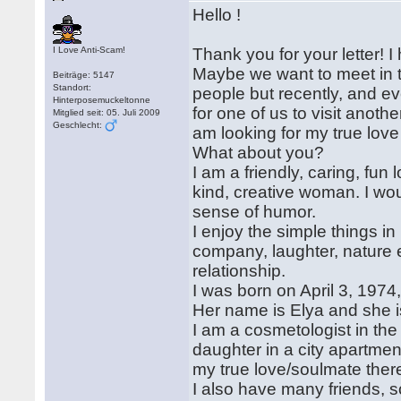
Hello !
I Love Anti-Scam!
Thank you for your letter! 
Maybe we want to meet in t
Beiträge: 5147
Standort:
people but recently, and ev
Hinterposemuckeltonne
for one of us to visit anoth
Mitglied seit: 05. Juli 2009
Geschlecht:
am looking for my true love 
What about you?
I am a friendly, caring, fun 
kind, creative woman. I w
sense of humor.
I enjoy the simple things in
company, laughter, nature e
relationship.
I was born on April 3, 1974
Her name is Elya and she is 
I am a cosmetologist in the 
daughter in a city apartmen
my true love/soulmate there
I also have many friends,