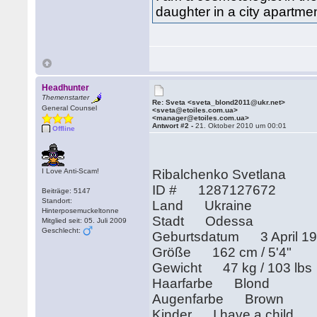
daughter in a city apartmen
Headhunter
Themenstarter
Re: Sveta <sveta_blond2011@ukr.net>
General Counsel
<sveta@etoiles.com.ua>
<manager@etoiles.com.ua>
Antwort #2 -
21. Oktober 2010 um 00:01
Offline
I Love Anti-Scam!
Ribalchenko Svetlana
ID # 1287127672
Beiträge: 5147
Standort:
Land Ukraine
Hinterposemuckeltonne
Stadt Odessa
Mitglied seit: 05. Juli 2009
Geschlecht:
Geburtsdatum 3 April 1
Größe 162 cm / 5'4"
Gewicht 47 kg / 103 lbs
Haarfarbe Blond
Augenfarbe Brown
Kinder I have a child.