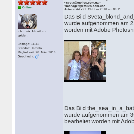
<sveta@etoiles.com.ua>
<manager@etoiles.com.ua>
Online
Antwort #4 -
21. Oktober 2010 um 00:11
Das Bild Sveta_blond_and_
wurde aufgenommen am 28.
worden mit Adobe Photosh
Ich tu nix. Ich will nur
spielen.
Beiträge: 11143
Standort: Toronto
Mitglied seit: 28. März 2010
Geschlecht:
Das Bild the_sea_in_a_bath
wurde aufgenommen am 30
bearbeitet worden mit Ado