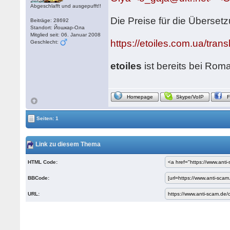
Abgeschlafft und ausgepufft!!
Die Preise für die Überset
Beiträge: 28692
Standort: Йошкар-Ола
Mitglied seit: 06. Januar 2008
https://etoiles.com.ua/trans
Geschlecht:
etoiles
ist bereits bei Rom
Homepage
Skype/VoIP
Seiten: 1
Link zu diesem Thema
HTML Code:
BBCode:
URL: