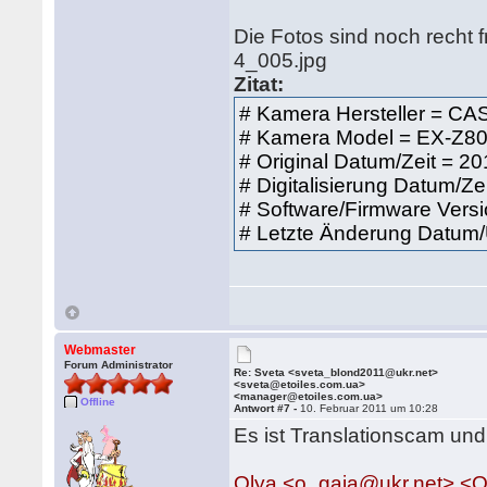
Die Fotos sind noch recht fr
4_005.jpg
Zitat:
# Kamera Hersteller = 
# Kamera Model = EX-Z8
# Original Datum/Zeit = 2
# Digitalisierung Datum/Ze
# Software/Firmware Vers
# Letzte Änderung Datum/
Webmaster
Forum Administrator
Re: Sveta <sveta_blond2011@ukr.net>
<sveta@etoiles.com.ua>
<manager@etoiles.com.ua>
Offline
Antwort #7 -
10. Februar 2011 um 10:28
Es ist Translationscam und
Olya <o_gaja@ukr.net> <