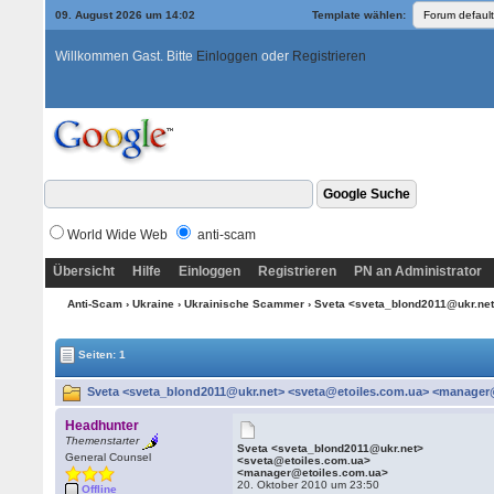
09. August 2026 um 14:02
Template wählen:
Willkommen Gast. Bitte
Einloggen
oder
Registrieren
World Wide Web
anti-scam
Übersicht
Hilfe
Einloggen
Registrieren
PN an Administrator
Anti-Scam
›
Ukraine
›
Ukrainische Scammer
› Sveta <sveta_blond2011@ukr.ne
Seiten: 1
Sveta <sveta_blond2011@ukr.net> <sveta@etoiles.com.ua> <manager@
Headhunter
Themenstarter
Sveta <sveta_blond2011@ukr.net>
General Counsel
<sveta@etoiles.com.ua>
<manager@etoiles.com.ua>
20. Oktober 2010 um 23:50
Offline