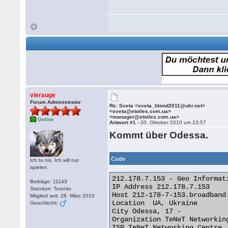
vierauge
Forum Administrator
Re: Sveta <sveta_blond2011@ukr.net>
<sveta@etoiles.com.ua>
<manager@etoiles.com.ua>
Online
Antwort #1 -
20. Oktober 2010 um 23:57
Kommt über Odessa.
Code
Ich tu nix. Ich will nur
spielen.
212.178.7.153 - Geo Informati
Beiträge: 11143
IP Address 212.178.7.153

Standort: Toronto
Host 212-178-7-153.broadband.
Mitglied seit: 28. März 2010
Location  UA, Ukraine

Geschlecht:
City Odessa, 17 -

Organization TeNeT Networking
ISP TeNeT Networking Centre
