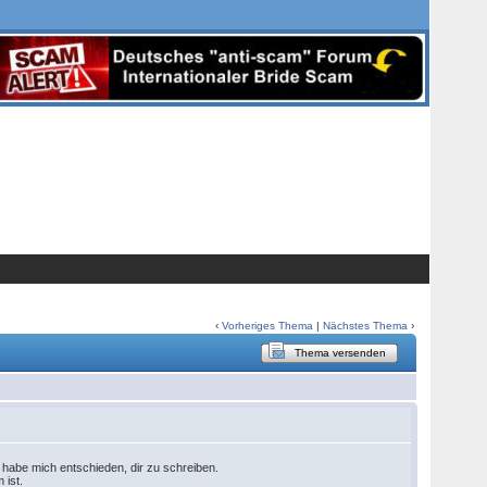
‹
Vorheriges Thema
|
Nächstes Thema
›
Thema versenden
ch habe mich entschieden, dir zu schreiben.
m ist.