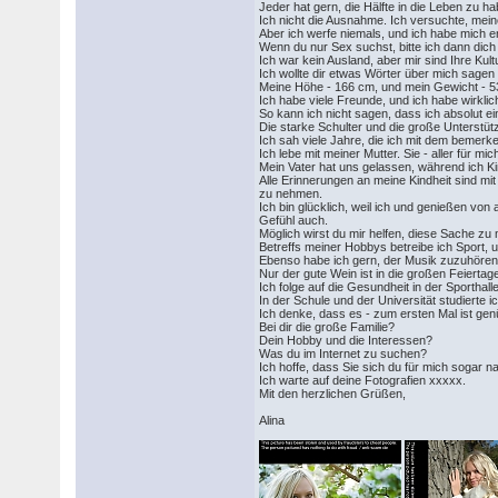
Jeder hat gern, die Hälfte in die Leben zu h
Ich nicht die Ausnahme. Ich versuchte, mein
Aber ich werfe niemals, und ich habe mich
Wenn du nur Sex suchst, bitte ich dann dich 
Ich war kein Ausland, aber mir sind Ihre Ku
Ich wollte dir etwas Wörter über mich sagen
Meine Höhe - 166 cm, und mein Gewicht - 53 
Ich habe viele Freunde, und ich habe wirkli
So kann ich nicht sagen, dass ich absolut e
Die starke Schulter und die große Unterstüt
Ich sah viele Jahre, die ich mit dem bemerk
Ich lebe mit meiner Mutter. Sie - aller für m
Mein Vater hat uns gelassen, während ich K
Alle Erinnerungen an meine Kindheit sind mi
zu nehmen.
Ich bin glücklich, weil ich und genießen v
Gefühl auch.
Möglich wirst du mir helfen, diese Sache z
Betreffs meiner Hobbys betreibe ich Sport,
Ebenso habe ich gern, der Musik zuzuhören, 
Nur der gute Wein ist in die großen Feiertag
Ich folge auf die Gesundheit in der Sporthall
In der Schule und der Universität studierte
Ich denke, dass es - zum ersten Mal ist gen
Bei dir die große Familie?
Dein Hobby und die Interessen?
Was du im Internet zu suchen?
Ich hoffe, dass Sie sich du für mich sogar 
Ich warte auf deine Fotografien xxxxx.
Mit den herzlichen Grüßen,
Alina