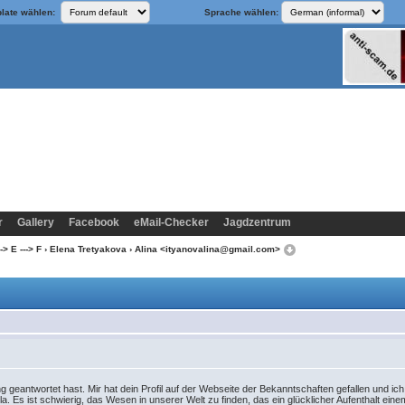
late wählen:
Sprache wählen:
r
Gallery
Facebook
eMail-Checker
Jagdzentrum
> E ---> F
›
Elena Tretyakova
› Alina <ityanovalina@gmail.com>
ung geantwortet hast. Mir hat dein Profil auf der Webseite der Bekanntschaften gefallen und i
la. Es ist schwierig, das Wesen in unserer Welt zu finden, das ein glücklicher Aufenthalt eine