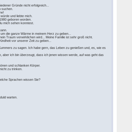
iedener Gründe nicht erfolgreich...
zu suchen.
che!
 würde und liebte mich.
rz 1980 geboren worden.
 du mich sehen konntest.
 kann.
uch, um die ganze Wärme in meinem Herz zu geben...
ein Traum verwirklichen wird... Meine Familie ist sehr groß nicht.
 Kindheit vor unserer Zeit zu geben...
es Kummers zu sagen. Ich habe gern, das Leben zu genießen und, es, wie es
, aber ich bin überzeugt, dass ich jenen wissen werde, auf was geht das
chönen und schlanken Körper.
nicht zu trinken.
. Welche Sprachen wissen Sie?
eduld warten.