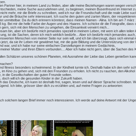
aben.
en Partner hier, in meinem Land zu finden, aber alle meine Beziehungen waren wegen versch
 entschieden, meine Suche auszudehnen und, zu beginnen, meinen Busenfreund im Internet 
nicht mehr, mir die Briefe zu schreiben, weil ich nur die Freundschaft und die reale Liebe su
ltur und die Bräuche sehr interessant. Ich suche den guten und zarten Mann, der respektieren
 ist unmittelbar. Da du dich erinnern könntest, dass meinen Namen - Alina. Ich bin am 7 mä
kg. Bei mir die helle Farbe der Augen und des Haares. Ich schicke dir die Fotografie, dass
ch gern, sich mit den Menschen zu umgehen, die Einsamkeit verwirrt mich...
insam bin, aber ich bedürfe mich jemandes speziell in meinem Leben, mit wem ich allen teilen
zung, ist die Sachen, deren ich mich wirklich bedürfe... Aber ich bedürfe mich jemandes a
enswerten Menschen von meiner Seite nur sein will, und ich bin überzeugt, dass sich einmal m
ich jetzt, da sie ihr Leben mir gewidmet hat, mir die gute Bildung und die Unterstützung von der
ind war, und ich habe nur seine einfachen Darstellungen in meinem Gedächtnis,
t meiner Mutter und ihren Eltern verbunden.... Aber ich habe nicht gern, über die Sachen d
on allen Schätzen unseres schönen Planeten, mit Ausnahme der Liebe das Leben genießen kann
u machen?
 und fitness besonders schwimmend. In der Kindheit turnte ich. Deshalb habe ich den sehr s
im Kino zu gehen und, sich mit den Freunden zu erholen. Ich nicht zu rauchen, den Alkohol 
e, in die Gesellschaften der guten Freunde selten.
e, doch will ich die gesunden Kinder in der Zukunft haben.
 ich das Deutsche, ich kann ist deshalb frei, sagen, lesen und auf dieser Sprache schreiben
ügend. Ich bitte, grösser über dich zu erzählen und, auf meine Fragen zu antworten:
nach solchem langen Brief immer noch interessieren. Ich werde auf deine Antwort mit der Ung