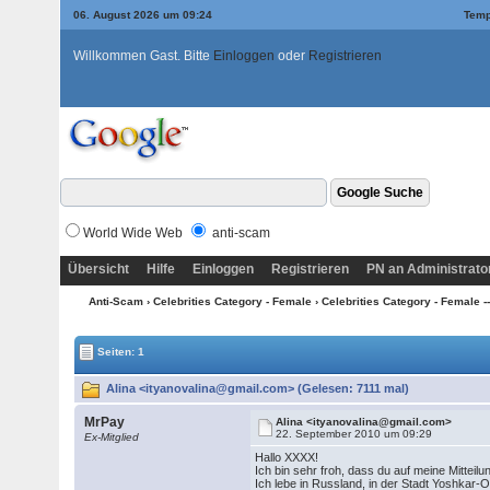
06. August 2026 um 09:24
Temp
Willkommen Gast. Bitte
Einloggen
oder
Registrieren
World Wide Web
anti-scam
Übersicht
Hilfe
Einloggen
Registrieren
PN an Administrato
Anti-Scam
›
Celebrities Category - Female
›
Celebrities Category - Female ---
Seiten: 1
Alina <ityanovalina@gmail.com> (Gelesen: 7111 mal)
MrPay
Alina <ityanovalina@gmail.com>
22. September 2010 um 09:29
Ex-Mitglied
Hallo XXXX!
Ich bin sehr froh, dass du auf meine Mitteil
Ich lebe in Russland, in der Stadt Yoshkar-O