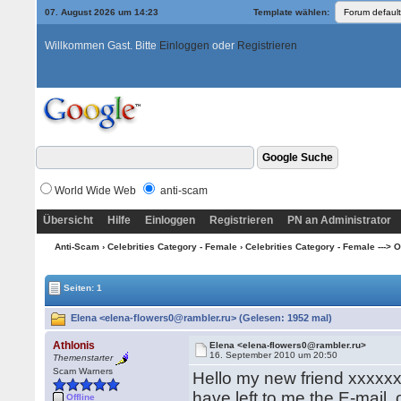
07. August 2026 um 14:23
Template wählen:
Willkommen Gast. Bitte
Einloggen
oder
Registrieren
World Wide Web
anti-scam
Übersicht
Hilfe
Einloggen
Registrieren
PN an Administrator
Anti-Scam
›
Celebrities Category - Female
›
Celebrities Category - Female ---> O
Seiten: 1
Elena <elena-flowers0@rambler.ru> (Gelesen: 1952 mal)
Athlonis
Elena <elena-flowers0@rambler.ru>
16. September 2010 um 20:50
Themenstarter
Scam Warners
Hello my new friend xxxxx
have left to me the E-mail,
Offline