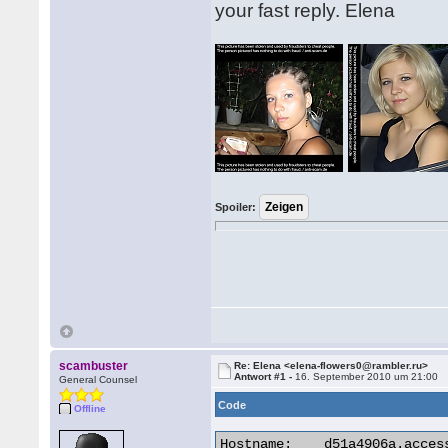
your fast reply. Elena
Spoiler:
scambuster
Re: Elena <elena-flowers0@rambler.ru>
Antwort #1 -
16. September 2010 um 21:00
General Counsel
Code
Offline
Hostname:    d51a4906a.access