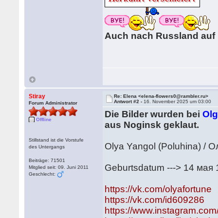
Auch nach Russland auf 
Stiray
Re: Elena <elena-flowers0@rambler.ru>
Antwort #2 -
16. November 2025 um 03:00
Forum Administrator
Die Bilder wurden bei
Olg
Offline
aus Noginsk geklaut.
Stillstand ist die Vorstufe
Olya Yangol (Poluhina) / 
des Untergangs
Beiträge: 71501
Geburtsdatum ---> 14 мая 
Mitglied seit: 09. Juni 2011
Geschlecht:
https://vk.com/olyafortune
https://vk.com/id609286
https://www.instagram.com/