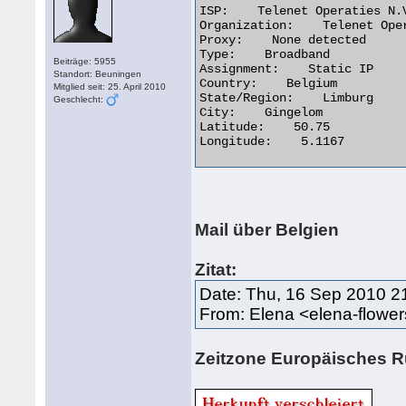
ISP:    Telenet Operaties N.V
Organization:    Telenet Oper
Proxy:    None detected

Type:    Broadband

Beiträge: 5955
Assignment:    Static IP

Standort: Beuningen
Country:    Belgium

Mitglied seit: 25. April 2010
State/Region:    Limburg

Geschlecht:
City:    Gingelom

Latitude:    50.75

Longitude:    5.1167 

Mail über Belgien
Zitat:
Date: Thu, 16 Sep 2010 2
From: Elena <elena-flowe
Zeitzone Europäisches R