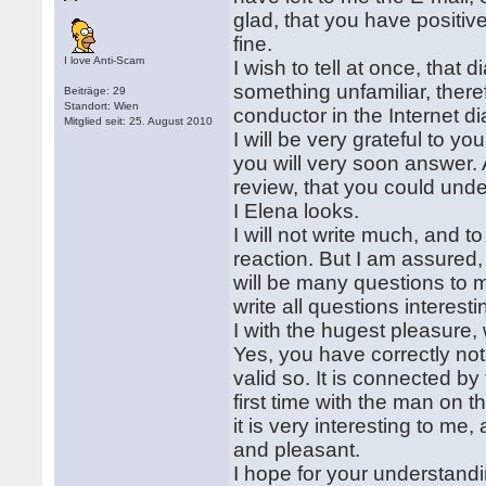
glad, that you have positive
fine.
I love Anti-Scam
I wish to tell at once, that 
something unfamiliar, theref
Beiträge: 29
Standort: Wien
conductor in the Internet d
Mitglied seit: 25. August 2010
I will be very grateful to you
you will very soon answer. 
review, that you could under
I Elena looks.
I will not write much, and 
reaction. But I am assured, 
will be many questions to me
write all questions interesti
I with the hugest pleasure,
Yes, you have correctly noti
valid so. It is connected by
first time with the man on t
it is very interesting to me,
and pleasant.
I hope for your understandi