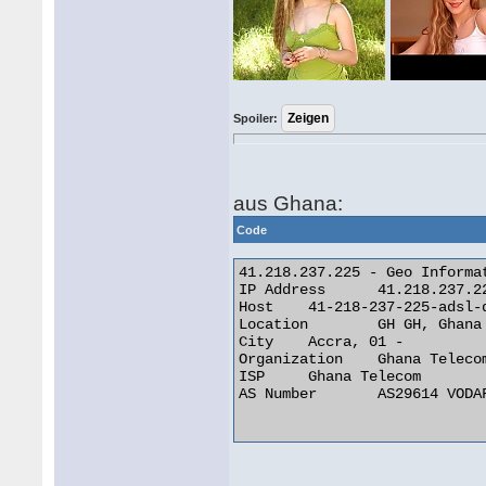
Spoiler:
aus Ghana:
Code
41.218.237.225 - Geo Informat
IP Address 	41.218.237.225

Host 	41-218-237-225-adsl-dyn.4u.com.gh

Location 	GH GH, Ghana

City 	Accra, 01 -

Organization 	Ghana Telecom

ISP 	Ghana Telecom

AS Number 	AS29614 VODAFONE GHANA AS INTERNATIONAL TRANSIT
