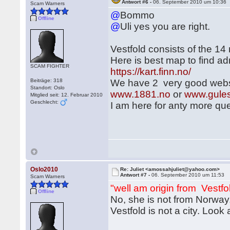
Antwort #6 -
06. September 2010 um 10:36
Scam Warners
@
Bommo
Offline
@
Uli yes you are right.
Vestfold consists of the 14 
Here is best map to find a
SCAM FIGHTER
https://kart.finn.no/
Beiträge: 318
We have 2 very good websi
Standort: Oslo
www.1881.no
or
www.gules
Mitglied seit: 12. Februar 2010
Geschlecht:
I am here for anty more qu
Oslo2010
Re: Juliet <amossahjuliet@yahoo.com>
Antwort #7 -
06. September 2010 um 11:53
Scam Warners
"well am origin from Vestfol
Offline
No, she is not from Norway
Vestfold is not a city. Loo