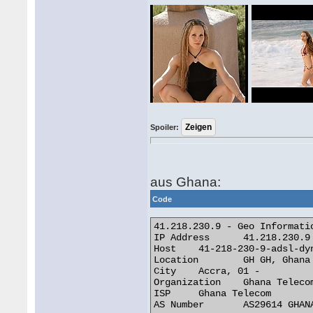
Spoiler:
aus Ghana:
Code
41.218.230.9 - Geo Informatio
IP Address 	41.218.230.9

Host 	41-218-230-9-adsl-dyn.4u.com.gh

Location 	GH GH, Ghana

City 	Accra, 01 -

Organization 	Ghana Telecom

ISP 	Ghana Telecom

AS Number 	AS29614 GHANATEL-AS
