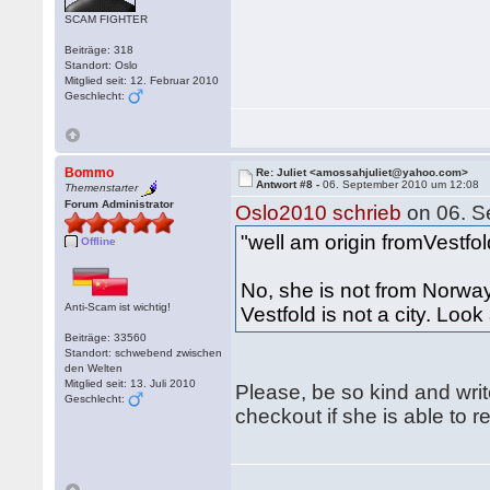
SCAM FIGHTER
Beiträge: 318
Standort: Oslo
Mitglied seit: 12. Februar 2010
Geschlecht:
Bommo
Re: Juliet <amossahjuliet@yahoo.com>
Antwort #8 -
06. September 2010 um 12:08
Themenstarter
Forum Administrator
Oslo2010 schrieb
on 06. S
"well am origin fromVestfold
Offline
No, she is not from Norway
Anti-Scam ist wichtig!
Vestfold is not a city. Lo
Beiträge: 33560
Standort: schwebend zwischen
den Welten
Mitglied seit: 13. Juli 2010
Please, be so kind and write
Geschlecht:
checkout if she is able to