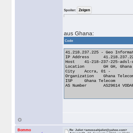
Spoiler:
aus Ghana:
Code
41.218.237.225 - Geo Informat
IP Address 	41.218.237.225

Host 	41-218-237-225-adsl-dyn.4u.com.gh

Location 	GH GH, Ghana

City 	Accra, 01 -

Organization 	Ghana Telecom

ISP 	Ghana Telecom

AS Number 	AS29614 VODAFONE GHANA AS INTERNATIONAL TRANSIT

Bommo
Re: Juliet <amossahjuliet@yahoo.com>