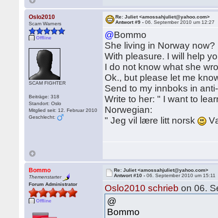
Oslo2010
Re: Juliet <amossahjuliet@yahoo.com>
Antwort #9 -
06. September 2010 um 12:27
Scam Warners
@
Bommo
Offline
She living in Norway now?
With pleasure. I will help yo
I do not know what she wrot
Ok., but please let me kno
SCAM FIGHTER
Send to my innboks in ant
Beiträge: 318
Write to her: " I want to le
Standort: Oslo
Norwegian:
Mitglied seit: 12. Februar 2010
Geschlecht:
" Jeg vil lære litt norsk
Væ
Bommo
Re: Juliet <amossahjuliet@yahoo.com>
Antwort #10 -
06. September 2010 um 15:11
Themenstarter
Forum Administrator
Oslo2010 schrieb
on 06. S
@
Offline
Bommo