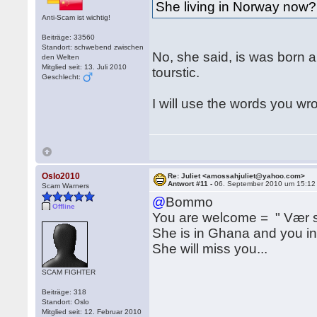
She living in Norway now?
Anti-Scam ist wichtig!
Beiträge: 33560
Standort: schwebend zwischen
No, she said, is was born 
den Welten
Mitglied seit: 13. Juli 2010
tourstic.
Geschlecht:
I will use the words you w
Oslo2010
Re: Juliet <amossahjuliet@yahoo.com>
Antwort #11 -
06. September 2010 um 15:12
Scam Warners
@
Bommo
Offline
You are welcome = " Vær 
She is in Ghana and you 
She will miss you...
SCAM FIGHTER
Beiträge: 318
Standort: Oslo
Mitglied seit: 12. Februar 2010