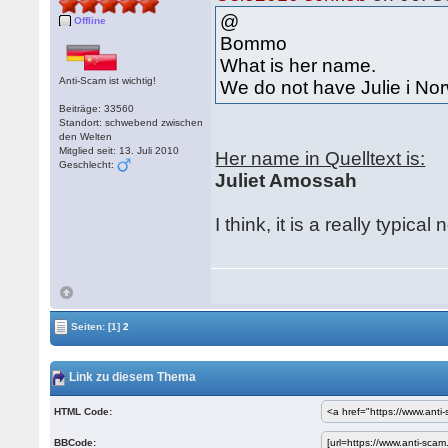
@
Offline
Bommo
What is her name.
Anti-Scam ist wichtig!
We do not have Julie i Nor
Beiträge: 33560
Standort: schwebend zwischen
den Welten
Mitglied seit: 13. Juli 2010
Her name in Quelltext is:
Geschlecht:
Juliet Amossah
I think, it is a really typi
Seiten:
[1]
2
Link zu diesem Thema
HTML Code:
BBCode: