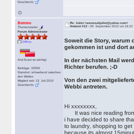
Geschlecht:
Bommo
Re: Juliet <amossahjuliet@yahoo.com>
Antwort #12 -
06. September 2010 um 16:22
Themenstarter
Forum Administrator
Soweit die Story, waru
Offline
gekommen ist und dort au
In der nächsten Mail wer
Anti-Scam ist wichtig!
Richter berufen. ;-D
Beiträge: 33560
Standort: schwebend zwischen
den Welten
Von den zwei mitgeliefer
Mitglied seit: 13. Juli 2010
Geschlecht:
Webbi antreten.
Hi xxxxxxxx,
It was nice reading from y
i have decided to share tha
to laundry, shopping to get
because its almost 15minut