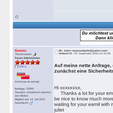
Bommo
Re: Juliet <amossahjuliet@yahoo.com>
Antwort #1 -
03. September 2010 um 22:58
Themenstarter
Forum Administrator
Auf meine nette Anfrage, 
Offline
zunächst eine Sicherheit
Anti-Scam ist wichtig!
Hi xxxxxxxx,
Beiträge: 33560
Thanks a lot for your email,
Standort: schwebend zwischen
den Welten
be nice to know much more 
Mitglied seit: 13. Juli 2010
Geschlecht:
waiting for your eamil with
juliet