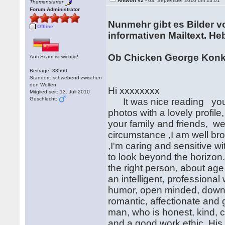
Antwort #2 -
03. September 2010 um 23:01
Themenstarter
Forum Administrator
Nunmehr gibt es Bilder v
Offline
informativen Mailtext. H
Ob Chicken George Kon
Anti-Scam ist wichtig!
Beiträge: 33560
Standort: schwebend zwischen
den Welten
Hi xxxxxxxx
Mitglied seit: 13. Juli 2010
Geschlecht:
It was nice reading your 
photos with a lovely profile
your family and friends, we
circumstance ,I am well b
,I'm caring and sensitive w
to look beyond the horizon
the right person, about age
an intelligent, professiona
humor, open minded, down t
romantic, affectionate and
man, who is honest, kind, 
and a good work ethic. His