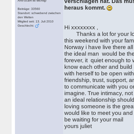
verschlagen hat. Das mu
Anti-Scam ist wichtig!
heraus kommt.
Beiträge: 33560
Standort: schwebend zwischen
den Welten
Mitglied seit: 13. Juli 2010
Geschlecht:
Hi xxxxxxxx ,
Thanks a lot for your love
this weekend with your fami
Norway i have live there all
the ideal man would be the
forever, it quiet enough to w
know each other and build
with herself to be open with
friendship, trust, support, 
to communicate with you on
imagine. True intimacy, not
an ideal relationship sho
loving someone is the great
would like to meet you and s
be waiting for your mail
yours juliet