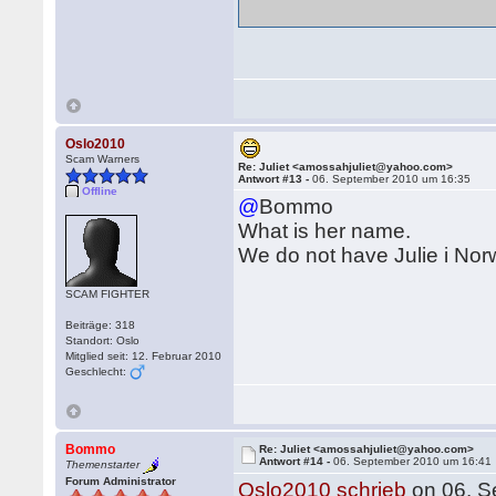
Oslo2010
Scam Warners
Re: Juliet <amossahjuliet@yahoo.com>
Antwort #13 -
06. September 2010 um 16:35
Offline
@
Bommo
What is her name.
We do not have Julie i Norw
SCAM FIGHTER
Beiträge: 318
Standort: Oslo
Mitglied seit: 12. Februar 2010
Geschlecht:
Bommo
Re: Juliet <amossahjuliet@yahoo.com>
Antwort #14 -
06. September 2010 um 16:41
Themenstarter
Forum Administrator
Oslo2010 schrieb
on 06. S