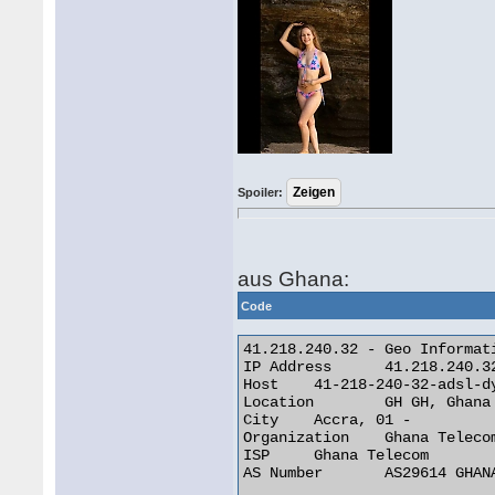
Spoiler:
aus Ghana:
Code
41.218.240.32 - Geo Informati
IP Address 	41.218.240.32

Host 	41-218-240-32-adsl-dyn.4u.com.gh

Location 	GH GH, Ghana

City 	Accra, 01 -

Organization 	Ghana Telecom

ISP 	Ghana Telecom

AS Number 	AS29614 GHANATEL-AS
