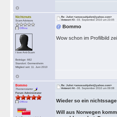
Nichtznuts
Re: Juliet <amossahjuliet@yahoo.com>
Antwort #3 -
03. September 2010 um 23:05
Scam Advisors
@
Bommo
Offline
Wow schon im Profilbild ze
I love Anti-Scam
Beiträge: 662
Standort: Germersheim
Mitglied seit: 11. Juni 2010
Bommo
Re: Juliet <amossahjuliet@yahoo.com>
Antwort #4 -
06. September 2010 um 09:08
Themenstarter
Forum Administrator
Wieder so ein nichtssag
Offline
Will aus Norwegen kommen