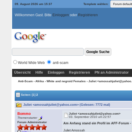
09. August 2026 um 15:37
Template wählen:
Willkommen Gast. Bitte
Einloggen
oder
Registrieren
World Wide Web
anti-scam
Übersicht
Hilfe
Einloggen
Registrieren
PN an Administrator
Anti-Scam
›
Afrika
›
White and negroid Females
› Juliet <amossahjuliet@yaho
Seiten:
[1]
2
Juliet <amossahjuliet@yahoo.com> (Gelesen: 7772 mal)
Bommo
Juliet <amossahjuliet@yahoo.com>
03. September 2010 um 22:57
Themenstarter
Forum Administrator
Am Anfang stand ein Profil im AFF-Forum -
Juliet Amossah