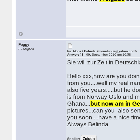
Foggy
Ex-Mitglied
Re: Mona / Belinda <monalunde@yahoo.com>
Antwort #8 -
09. September 2010 um 10:58
Sie will zur Zeit in Deutsch
Hello xxx,how are you doin
from you....well my real na
also five years.....but he d
is from Norway Oslo and my 
Ghana...
but now am in Ge
pictures...can you also send
you soon....have a nice tim
Always Belinda
Spoiler: