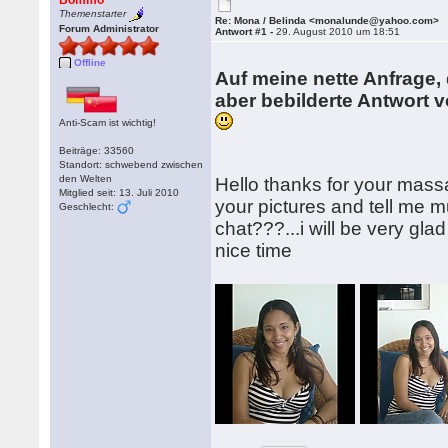
Bommo
Themenstarter
Re: Mona / Belinda <monalunde@yahoo.com>
Forum Administrator
Antwort #1 -
29. August 2010 um 18:51
Offline
Auf meine nette Anfrage, 
aber bebilderte Antwort 
Anti-Scam ist wichtig!
Beiträge: 33560
Standort: schwebend zwischen
den Welten
Hello thanks for your massa
Mitglied seit: 13. Juli 2010
your pictures and tell me
Geschlecht:
chat???...i will be very gl
nice time