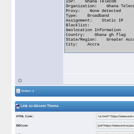
ISP:    Ghana Telecom

Organization:    Ghana Teleco
Proxy:    None detected

Type:    Broadband

Assignment:    Static IP

Blacklist:   

Geolocation Information

Country:    Ghana gh flag

State/Region:    Greater Accr
City:    Accra 

Seiten: 1
Link zu diesem Thema
HTML Code:
BBCode: