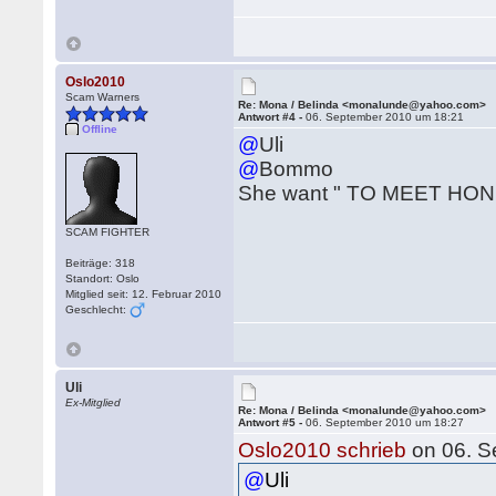
Oslo2010
Scam Warners
Re: Mona / Belinda <monalunde@yahoo.com>
Antwort #4 -
06. September 2010 um 18:21
Offline
@
Uli
@
Bommo
She want " TO MEET HO
SCAM FIGHTER
Beiträge: 318
Standort: Oslo
Mitglied seit: 12. Februar 2010
Geschlecht:
Uli
Ex-Mitglied
Re: Mona / Belinda <monalunde@yahoo.com>
Antwort #5 -
06. September 2010 um 18:27
Oslo2010 schrieb
on 06. S
@
Uli