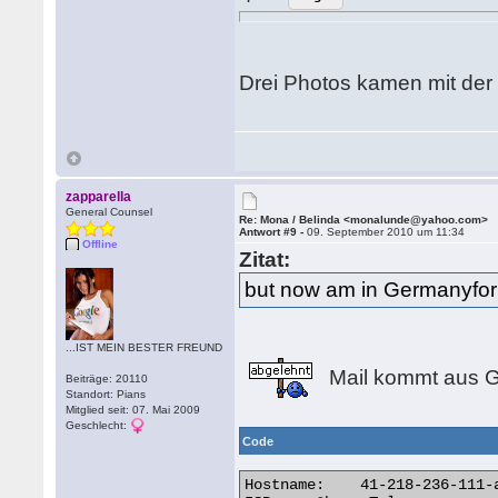
Drei Photos kamen mit der M
zapparella
General Counsel
Re: Mona / Belinda <monalunde@yahoo.com>
Antwort #9 -
09. September 2010 um 11:34
Offline
Zitat:
but now am in Germanyfor 
...IST MEIN BESTER FREUND
Mail kommt aus 
Beiträge: 20110
Standort: Pians
Mitglied seit: 07. Mai 2009
Geschlecht:
Code
Hostname:    41-218-236-111-a