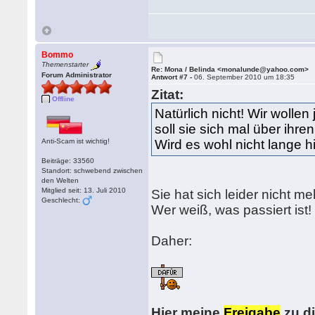
Bommo
Themenstarter
Re: Mona / Belinda <monalunde@yahoo.com>
Forum Administrator
Antwort #7 -
06. September 2010 um 18:35
Zitat:
Offline
Natürlich nicht! Wir wollen
soll sie sich mal über ihre
Anti-Scam ist wichtig!
Wird es wohl nicht lange h
Beiträge: 33560
Standort: schwebend zwischen
den Welten
Mitglied seit: 13. Juli 2010
Sie hat sich leider nicht m
Geschlecht:
Wer weiß, was passiert ist
Daher:
Hier meine
Freigabe
zu d