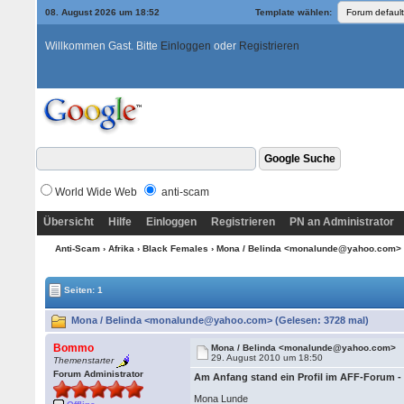
08. August 2026 um 18:52
Template wählen:
Willkommen Gast. Bitte
Einloggen
oder
Registrieren
World Wide Web
anti-scam
Übersicht
Hilfe
Einloggen
Registrieren
PN an Administrator
Anti-Scam
›
Afrika
›
Black Females
› Mona / Belinda <monalunde@yahoo.com>
Seiten: 1
Mona / Belinda <monalunde@yahoo.com> (Gelesen: 3728 mal)
Bommo
Mona / Belinda <monalunde@yahoo.com>
29. August 2010 um 18:50
Themenstarter
Forum Administrator
Am Anfang stand ein Profil im AFF-Forum -
Mona Lunde