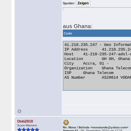
Spoiler:
aus Ghana:
Code
41.218.235.247 - Geo Informat
IP Address 	41.218.235.247

Host 	41-218-235-247-adsl-dyn.4u.com.gh

Location 	GH GH, Ghana

City 	Accra, 01 -

Organization 	Ghana Telecom

ISP 	Ghana Telecom

AS Number 	AS29614 VODAFONE GHANA AS INTERNATIONAL TRANSIT

Oslo2010
Scam Warners
Re: Mona / Belinda <monalunde@yahoo.com>
Antwort #2 -
06. September 2010 um 17:24