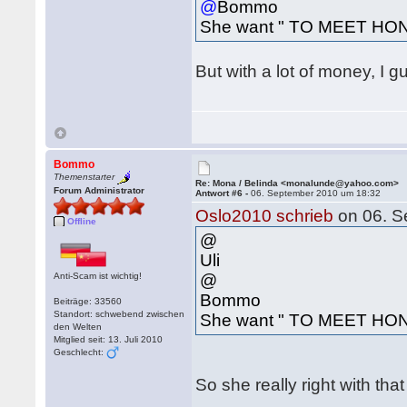
@
Bommo
She want " TO MEET H
But with a lot of money, I 
Bommo
Themenstarter
Re: Mona / Belinda <monalunde@yahoo.com>
Forum Administrator
Antwort #6 -
06. September 2010 um 18:32
Oslo2010 schrieb
on 06. S
Offline
@
Uli
Anti-Scam ist wichtig!
@
Bommo
Beiträge: 33560
Standort: schwebend zwischen
She want " TO MEET H
den Welten
Mitglied seit: 13. Juli 2010
Geschlecht:
So she really right with th