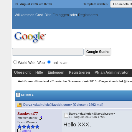
09. August 2026 um 07:56
Template wählen:
Willkommen Gast. Bitte
Einloggen
oder
Registrieren
World Wide Web
anti-scam
Übersicht
Hilfe
Einloggen
Registrieren
PN an Administrator
Anti-Scam
›
Russland
›
Russische Scammer / ---> 2019
› Darya <dashulek@lav
Seiten: 1
Darya <dashulek@lavabit.com> (Gelesen: 2462 mal)
Suedwest77
Darya <dashulek@lavabit.com>
18. August 2010 um 17:03
Themenstarter
Scam Warners
Hello XXX,
Offline