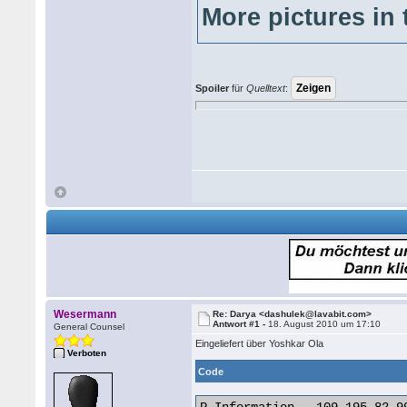
More pictures in 
Spoiler
für
Quelltext
:
Wesermann
Re: Darya <dashulek@lavabit.com>
Antwort #1 -
18. August 2010 um 17:10
General Counsel
Eingeliefert über Yoshkar Ola
Verboten
Code