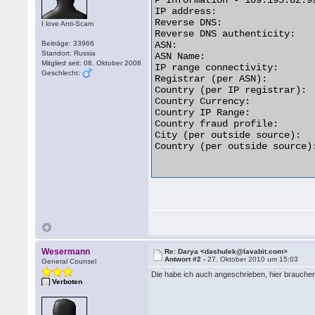
P Information - 109.195.82.99
IP address:                  
Reverse DNS:                
I love Anti-Scam
Reverse DNS authenticity:   
Beiträge: 33966
ASN:                         
Standort: Russia
ASN Name:                   
Mitglied seit: 08. Oktober 2008
IP range connectivity:       
Geschlecht:
Registrar (per ASN):         
Country (per IP registrar): 
Country Currency:           
Country IP Range:           
Country fraud profile:       
City (per outside source):  
Country (per outside source)
Wesermann
Re: Darya <dashulek@lavabit.com>
Antwort #2 -
27. Oktober 2010 um 15:03
General Counsel
Die habe ich auch angeschrieben, hier brauche
Verboten