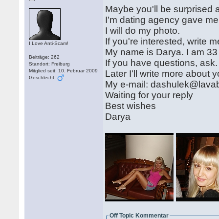
Maybe you'll be surprised a
I'm dating agency gave me
I will do my photo.
If you're interested, write 
I Love Anti-Scam!
My name is Darya. I am 33 y
Beiträge: 262
If you have questions, ask. 
Standort: Freiburg
Mitglied seit: 10. Februar 2009
Later I'll write more about y
Geschlecht:
My e-mail: dashulek@lava
Waiting for your reply
Best wishes
Darya
Off Topic Kommentar