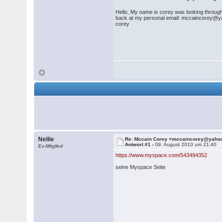
Hello, My name is corey was looking through 
back at my personal email: mccaincorey@
corey
Nellie
Re: Mccain Corey <mccaincorey@yaho
Antwort #1 -
09. August 2010 um 21:40
Ex-Mitglied
https://www.myspace.com/543494352
seine Myspace Seite