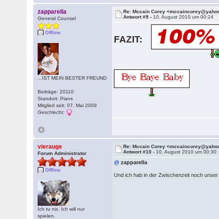
zapparella
Re: Mccain Corey <mccaincorey@yaho
Antwort #9 -
10. August 2010 um 00:24
General Counsel
Offline
FAZIT:
...IST MEIN BESTER FREUND
Beiträge: 20110
Standort: Pians
Mitglied seit: 07. Mai 2009
Geschlecht:
vierauge
Re: Mccain Corey <mccaincorey@yaho
Antwort #10 -
10. August 2010 um 00:30
Forum Administrator
@
zapparella
Offline
Und ich hab in der Zwischenzeit noch unser
Ich tu nix. Ich will nur
spielen.