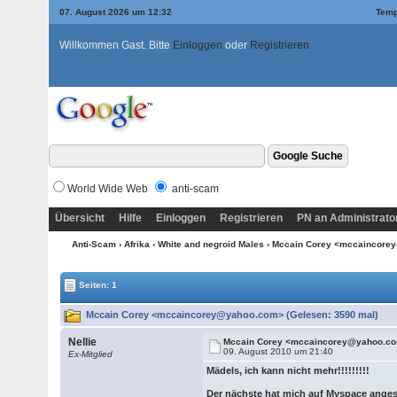
07. August 2026 um 12:32
Temp
Willkommen Gast. Bitte
Einloggen
oder
Registrieren
World Wide Web
anti-scam
Übersicht
Hilfe
Einloggen
Registrieren
PN an Administrato
Anti-Scam
›
Afrika
›
White and negroid Males
› Mccain Corey <mccaincor
Seiten: 1
Mccain Corey <mccaincorey@yahoo.com> (Gelesen: 3590 mal)
Nellie
Mccain Corey <mccaincorey@yahoo.c
09. August 2010 um 21:40
Ex-Mitglied
Mädels, ich kann nicht mehr!!!!!!!!!
Der nächste hat mich auf Myspace ange