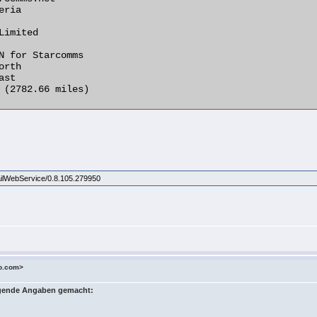
ailWebService/0.8.105.279950
o.com>
olgende Angaben gemacht: