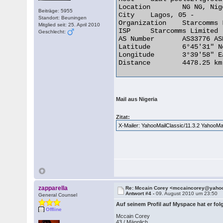
Location 	NG NG, Nigeria

Beiträge: 5955
City 	Lagos, 05 -

Standort: Beuningen
Organization 	Starcomms Limited

Mitglied seit: 25. April 2010
ISP 	Starcomms Limited

Geschlecht:
AS Number 	AS33776 ASN for Starcomms

Latitude 	6°45'31" North

Longitude 	3°39'58" East

Distance 	4478.25 km (2782.66 miles) 

Mail aus Nigeria
Zitat:
X-Mailer: YahooMailClassic/11.3.2 YahooM
zapparella
Re: Mccain Corey <mccaincorey@yaho
Antwort #4 -
09. August 2010 um 23:50
General Counsel
Auf seinem Profil auf Myspace hat er f
Offline
Mccain Corey
43 / Männlich