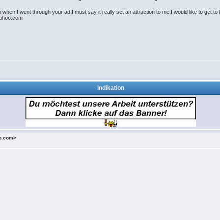
when I went through your ad,I must say it really set an attraction to me,I would like to get 
yahoo.com
Indikation
o.com>