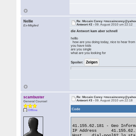
Nellie
Re: Mccain Corey <mccaincorey@yaho
Antwort #2 -
09. August 2010 um 22:12
Ex-Mitglied
die Antwort kam aber schnell
helllo
how are you doing today, nice to hear from yo
you have kids
are you single
what are you looking for
Spoiler:
scambuster
Re: Mccain Corey <mccaincorey@yaho
Antwort #3 -
09. August 2010 um 22:18
General Counsel
Code
Offline
41.155.62.181 - Geo Informa
IP Address 	41.155.62.181

Host 	dial-pool62.lg.starcomms.net
