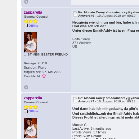
zapparella
Re: Mccain Corey <mccaincorey@yaho
Antwort #6 -
10. August 2010 um 00:10
General Counsel
Neugierig wie ich nun mal bin, habe ic
Offline
Und was seh ich da?
Unter dieser Email-Addy ist ja ein Frau re
Faith Corey
37 / Weiblich
US
...IST MEIN BESTER FREUND
Beiträge: 20110
Standort: Pians
Mitglied seit: 07. Mai 2009
Geschlecht:
zapparella
Re: Mccain Corey <mccaincorey@yaho
Antwort #7 -
10. August 2010 um 00:18
General Counsel
Und dann hab ich mir gedacht, da gibt'
Offline
Und tatsächlich...mit der Email-Addy hab
Dieses Profil ist allerdings nicht mehr akt
Mccain C
Last Active: 3 months ago
Profile Views: 37 times
Profile Skin: Default