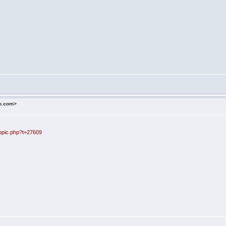
o.com>
opic.php?t=27609