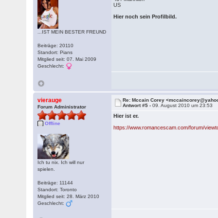
US
Hier noch sein Profilbild.
...IST MEIN BESTER FREUND
Beiträge: 20110
Standort: Pians
Mitglied seit: 07. Mai 2009
Geschlecht:
vierauge
Re: Mccain Corey <mccaincorey@yaho
Antwort #5 -
09. August 2010 um 23:53
Forum Administrator
Hier ist er.
Offline
https://www.romancescam.com/forum/viewt
Ich tu nix. Ich will nur
spielen.
Beiträge: 11144
Standort: Toronto
Mitglied seit: 28. März 2010
Geschlecht: