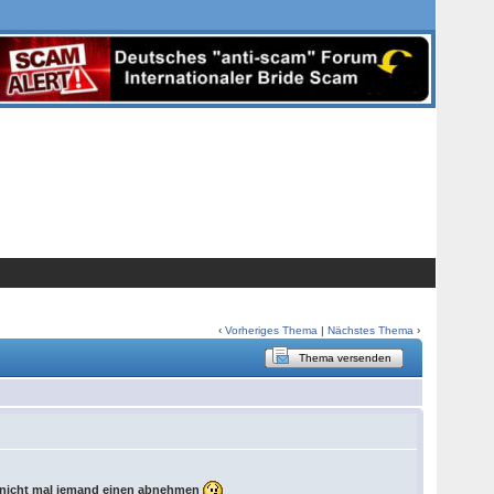
‹
Vorheriges Thema
|
Nächstes Thema
›
Thema versenden
r nicht mal jemand einen abnehmen