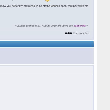
to know you better,my profile would be off the website soon,You may write me
«
Zuletzt geändert: 27. August 2010 um 00:08 von
zapparella
»
IP gespeichert