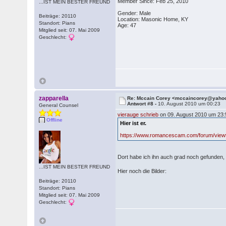
Member Since: Feb 25, 2010
...IST MEIN BESTER FREUND
Gender: Male
Beiträge: 20110
Location: Masonic Home, KY
Standort: Pians
Age: 47
Mitglied seit: 07. Mai 2009
Geschlecht:
zapparella
Re: Mccain Corey <mccaincorey@yaho
Antwort #8 -
10. August 2010 um 00:23
General Counsel
vierauge schrieb
on 09. August 2010 um 23:
Offline
Hier ist er.
https://www.romancescam.com/forum/view
Dort habe ich ihn auch grad noch gefunden,
...IST MEIN BESTER FREUND
Hier noch die Bilder:
Beiträge: 20110
Standort: Pians
Mitglied seit: 07. Mai 2009
Geschlecht: