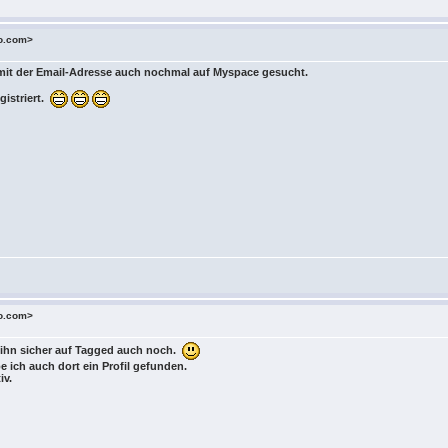
o.com>
h mit der Email-Adresse auch nochmal auf Myspace gesucht.
gistriert.
o.com>
s ihn sicher auf Tagged auch noch.
e ich auch dort ein Profil gefunden.
iv.