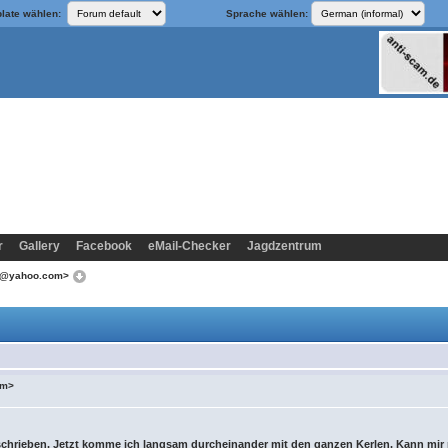
late wählen:
Sprache wählen:
r
Gallery
Facebook
eMail-Checker
Jagdzentrum
ey@yahoo.com>
om>
schrieben. Jetzt komme ich langsam durcheinander mit den ganzen Kerlen. Kann mi