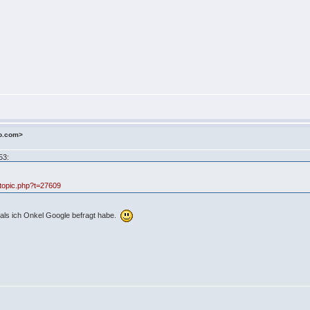
o.com>
53:
topic.php?t=27609
 als ich Onkel Google befragt habe.