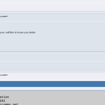
o.com>
u i will like to know you better
o.com>
tion
