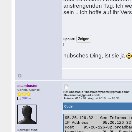
anstrengenden Tag. Ich wer
sein .. Ich hoffe auf Ihr Ve
Spoiler:
hübsches Ding, ist sie ja
scambuster
General Counsel
Re: Anastasia <nastiaismyname@gmail.com>
<lavanastia@gmail.com>
Offline
Antwort #10 -
09. August 2010 um 18:36
Code
95.26.126.32 - Geo Informatio
IP Address 	95.26.126.32

Host 	95-26-126-32.broadband.corbina.ru

Beiträge: 5955