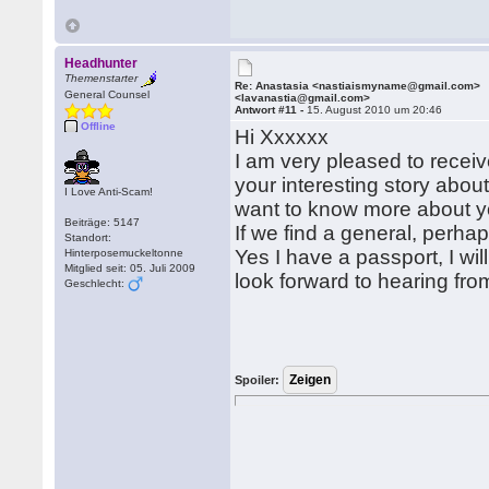
Headhunter
Themenstarter
Re: Anastasia <nastiaismyname@gmail.com>
General Counsel
<lavanastia@gmail.com>
Antwort #11 -
15. August 2010 um 20:46
Offline
Hi Xxxxxx
I am very pleased to receive
your interesting story about
I Love Anti-Scam!
want to know more about 
Beiträge: 5147
If we find a general, perhap
Standort:
Yes I have a passport, I wi
Hinterposemuckeltonne
Mitglied seit: 05. Juli 2009
look forward to hearing fr
Geschlecht:
Spoiler: