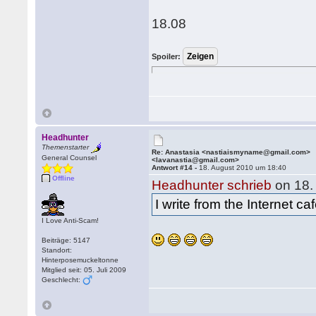
18.08
Spoiler:
Headhunter
Themenstarter
Re: Anastasia <nastiaismyname@gmail.com>
General Counsel
<lavanastia@gmail.com>
Antwort #14 -
18. August 2010 um 18:40
Offline
Headhunter schrieb
on 18.
I write from the Internet c
I Love Anti-Scam!
Beiträge: 5147
Standort:
Hinterposemuckeltonne
Mitglied seit: 05. Juli 2009
Geschlecht: