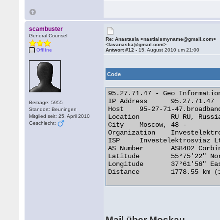
scambuster
General Counsel
Re: Anastasia <nastiaismyname@gmail.com>
<lavanastia@gmail.com>
Offline
Antwort #12 -
15. August 2010 um 21:00
Code
95.27.71.47 - Geo Information
IP Address 	95.27.71.47

Beiträge: 5955
Host 	95-27-71-47.broadband.corbina.ru

Standort: Beuningen
Location 	RU RU, Russian Federation

Mitglied seit: 25. April 2010
Geschlecht:
City 	Moscow, 48 -

Organization 	Investelektrosviaz Ltd.

ISP 	Investelektrosviaz Ltd.

AS Number 	AS8402 Corbina Telecom

Latitude 	55°75'22" North

Longitude 	37°61'56" East

Distance 	1778.55 km (1105.14 miles) 

Mail über Moskau