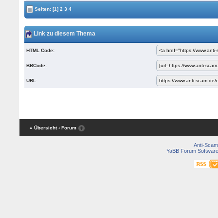
Seiten:
[1]
2
3
4
Link zu diesem Thema
HTML Code:
BBCode:
URL:
« Übersicht
‹ Forum
Anti-Scam
YaBB Forum Softwar