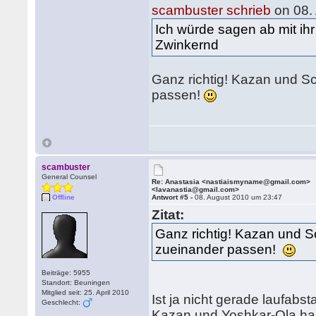
scambuster schrieb
on 08.
Ich würde sagen ab mit ihr in
Zwinkernd
Ganz richtig! Kazan und S
passen!
scambuster
General Counsel
Re: Anastasia <nastiaismyname@gmail.com>
<lavanastia@gmail.com>
Offline
Antwort #5 -
08. August 2010 um 23:47
Zitat:
Ganz richtig! Kazan und S
zueinander passen!
Beiträge: 5955
Standort: Beuningen
Mitglied seit: 25. April 2010
Ist ja nicht gerade laufabs
Geschlecht:
Kazan und Yoshkar-Ola hab