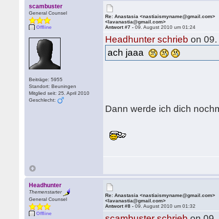
scambuster
General Counsel
Re: Anastasia <nastiaismyname@gmail.com>
<lavanastia@gmail.com>
Offline
Antwort #7 -
09. August 2010 um 01:24
Headhunter schrieb
on 09.
ach jaaa
Beiträge: 5955
Standort: Beuningen
Mitglied seit: 25. April 2010
Geschlecht:
Dann werde ich dich nochm
Headhunter
Themenstarter
Re: Anastasia <nastiaismyname@gmail.com>
General Counsel
<lavanastia@gmail.com>
Antwort #8 -
09. August 2010 um 01:32
Offline
scambuster schrieb
on 09.