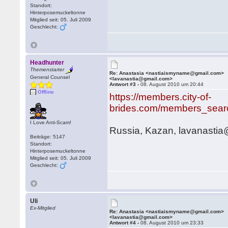
Standort:
Hinterposemuckeltonne
Mitglied seit: 05. Juli 2009
Geschlecht:
Headhunter
Themenstarter
Re: Anastasia <nastiaismyname@gmail.com>
General Counsel
<lavanastia@gmail.com>
Antwort #3 -
08. August 2010 um 20:44
Offline
https://members.city-of-
brides.com/members_searc
I Love Anti-Scam!
Russia, Kazan, lavanasti
Beiträge: 5147
Standort:
Hinterposemuckeltonne
Mitglied seit: 05. Juli 2009
Geschlecht:
Uli
Ex-Mitglied
Re: Anastasia <nastiaismyname@gmail.com>
<lavanastia@gmail.com>
Antwort #4 -
08. August 2010 um 23:33