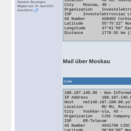
Location 	RU RU, Russian Federation

Standort: Beuningen
City 	Moscow, 48 -

Mitglied seit: 25. April 2010
Organization 	Investelektrosviaz Ltd.

Geschlecht:
ISP 	Investelektrosviaz Ltd.

AS Number 	AS8402 Corbina Telecom

Latitude 	55°75'22" North

Longitude 	37°61'56" East

Distance 	1778.55 km (1105.14 miles) 

Mail über Moskau
Code
188.187.140.98 - Geo Informat
IP Address 	188.187.140.98

Host 	net140.187.188-98.yoladom.ru

Location 	RU RU, Russian Federation

City 	Yoshkar-ola, 45 -

Organization 	CJSC Company ER-Telecom Yoshkar-Ola

ISP 	ER-Telecom

AS Number 	AS41786 CJSC "Company "ER-Telecom" Yoshkar-Ola

Latitude 	56°63'69" North
