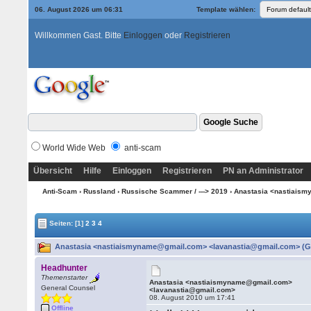
06. August 2026 um 06:31
Template wählen:
Willkommen Gast. Bitte
Einloggen
oder
Registrieren
World Wide Web
anti-scam
Übersicht
Hilfe
Einloggen
Registrieren
PN an Administrator
Anti-Scam
›
Russland
›
Russische Scammer / ---> 2019
› Anastasia <nastiais
Seiten:
[1]
2
3
4
Anastasia <nastiaismyname@gmail.com> <lavanastia@gmail.com> (Ge
Headhunter
Themenstarter
Anastasia <nastiaismyname@gmail.com>
General Counsel
<lavanastia@gmail.com>
08. August 2010 um 17:41
Offline