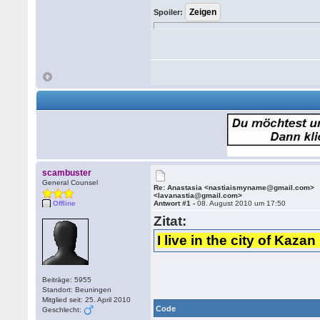
Spoiler:
scambuster
General Counsel
Re: Anastasia <nastiaismyname@gmail.com>
<lavanastia@gmail.com>
Offline
Antwort #1 -
08. August 2010 um 17:50
Zitat:
I live in the city of Kaza
Beiträge: 5955
Standort: Beuningen
Mitglied seit: 25. April 2010
Code
Geschlecht: