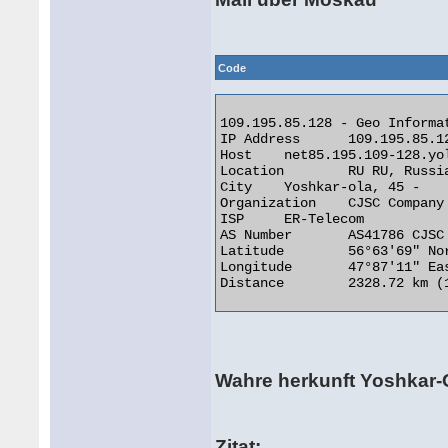
Code
109.195.85.128 - Geo Informat
IP Address 	109.195.85.128

Host 	net85.195.109-128.yoladom.ru

Location 	RU RU, Russian Federation

City 	Yoshkar-ola, 45 -

Organization 	CJSC Company ER-Telecom Yoshkar-Ola

ISP 	ER-Telecom

AS Number 	AS41786 CJSC "Company "ER-Telecom" Yoshkar-Ola

Latitude 	56°63'69" North

Longitude 	47°87'11" East

Distance 	2328.72 km (1447.00 miles) 

Wahre herkunft Yoshkar-
Zitat: