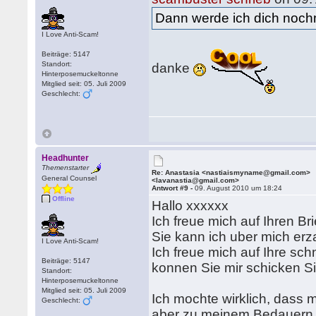
Dann werde ich dich noch
I Love Anti-Scam!
Beiträge: 5147
Standort:
danke
Hinterposemuckeltonne
Mitglied seit: 05. Juli 2009
Geschlecht:
Headhunter
Themenstarter
Re: Anastasia <nastiaismyname@gmail.com>
General Counsel
<lavanastia@gmail.com>
Antwort #9 -
09. August 2010 um 18:24
Offline
Hallo xxxxxx
Ich freue mich auf Ihren Br
Sie kann ich uber mich er
I Love Anti-Scam!
Ich freue mich auf Ihre sch
Beiträge: 5147
konnen Sie mir schicken Sie
Standort:
Hinterposemuckeltonne
Mitglied seit: 05. Juli 2009
Ich mochte wirklich, dass
Geschlecht:
aber zu meinem Bedauern ha