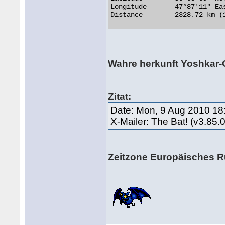
Longitude 	47°87'11" East

Distance 	2328.72 km (1447.00 miles) 

Wahre herkunft Yoshkar-
Zitat:
Date: Mon, 9 Aug 2010 18
X-Mailer: The Bat! (v3.
Zeitzone Europäisches 