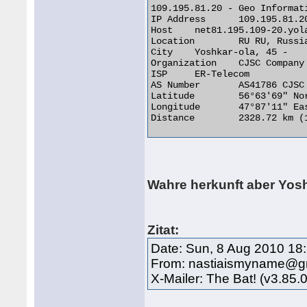
109.195.81.20 - Geo Informati
IP Address 	109.195.81.20

Host 	net81.195.109-20.yoladom.ru

Location 	RU RU, Russian Federation

City 	Yoshkar-ola, 45 -

Organization 	CJSC Company ER-Telecom Yoshkar-Ola

ISP 	ER-Telecom

AS Number 	AS41786 CJSC "Company "ER-Telecom" Yoshkar-Ola

Latitude 	56°63'69" North

Longitude 	47°87'11" East

Distance 	2328.72 km (1447.00 miles) 

Wahre herkunft aber Yos
Zitat:
Date: Sun, 8 Aug 2010 18
From: nastiaismyname@g
X-Mailer: The Bat! (v3.