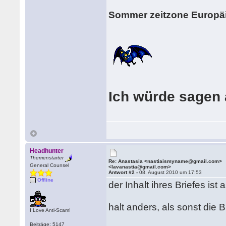
Sommer zeitzone Europä
Ich würde sagen ab
Headhunter
Themenstarter
Re: Anastasia <nastiaismyname@gmail.com>
General Counsel
<lavanastia@gmail.com>
Antwort #2 -
08. August 2010 um 17:53
Offline
der Inhalt ihres Briefes ist 
halt anders, als sonst die B
I Love Anti-Scam!
Beiträge: 5147