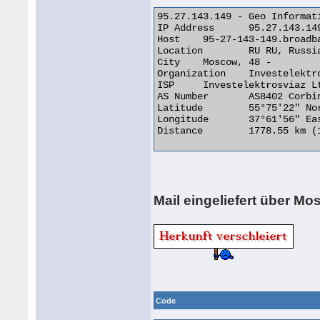
95.27.143.149 - Geo Informati
IP Address 	95.27.143.149

Host 	95-27-143-149.broadband.corbina.ru

Location 	RU RU, Russian Federation

City 	Moscow, 48 -

Organization 	Investelektrosviaz Ltd.

ISP 	Investelektrosviaz Ltd.

AS Number 	AS8402 Corbina Telecom

Latitude 	55°75'22" North

Longitude 	37°61'56" East

Distance 	1778.55 km (1105.14 miles) 

Mail eingeliefert über Mo
Code