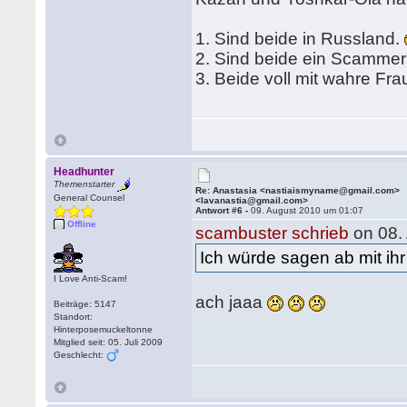
1. Sind beide in Russland.
2. Sind beide ein Scamme
3. Beide voll mit wahre Fr
Headhunter
Themenstarter
Re: Anastasia <nastiaismyname@gmail.com>
General Counsel
<lavanastia@gmail.com>
Antwort #6 -
09. August 2010 um 01:07
Offline
scambuster schrieb
on 08.
Ich würde sagen ab mit ihr in
I Love Anti-Scam!
ach jaaa
Beiträge: 5147
Standort:
Hinterposemuckeltonne
Mitglied seit: 05. Juli 2009
Geschlecht: