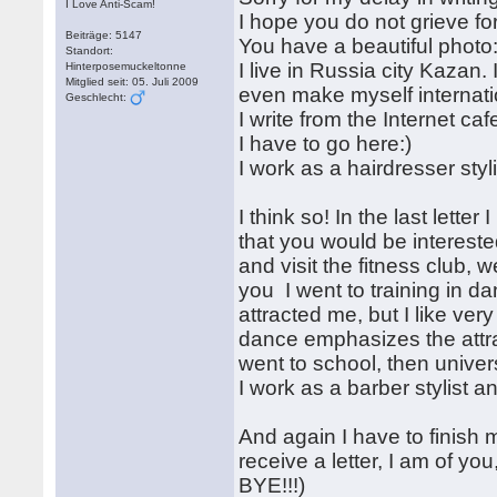
I Love Anti-Scam!
I hope you do not grieve fo
Beiträge: 5147
You have a beautiful photo:
Standort:
I live in Russia city Kazan.
Hinterposemuckeltonne
Mitglied seit: 05. Juli 2009
even make myself internati
Geschlecht:
I write from the Internet c
I have to go here:)
I work as a hairdresser styli
I think so! In the last letter
that you would be intereste
and visit the fitness club, w
you I went to training in d
attracted me, but I like ve
dance emphasizes the attra
went to school, then univer
I work as a barber stylist a
And again I have to finish m
receive a letter, I am of y
BYE!!!)