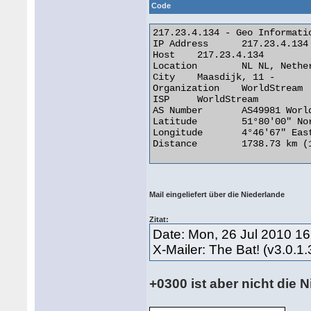
Code
217.23.4.134 - Geo Informatio
IP Address 	217.23.4.134

Host 	217.23.4.134

Location 	NL NL, Netherlands

City 	Maasdijk, 11 -

Organization 	WorldStream

ISP 	WorldStream

AS Number 	AS49981 WorldStream

Latitude 	51°80'00" North

Longitude 	4°46'67" East

Distance 	1738.73 km (1080.39 miles) 

Mail eingeliefert über die Niederlande
Zitat:
Date: Mon, 26 Jul 2010 1
X-Mailer: The Bat! (v3.0.1
+0300 ist aber nicht die 