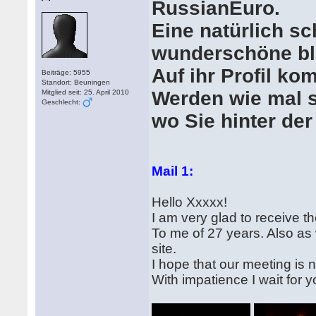
RussianEuro.
Eine natürlich s
wunderschöne bl
Auf ihr Profil k
Beiträge: 5955
Standort: Beuningen
Werden wie mal s
Mitglied seit: 25. April 2010
Geschlecht:
wo Sie hinter der
Mail 1:
Hello Xxxxx!
I am very glad to receive t
To me of 27 years. Also as 
site.
I hope that our meeting is
With impatience I wait for yo