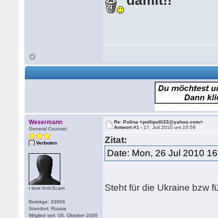
damit!!
Wesermann
Re: Polina <pollipolli33@yahoo.com>
Antwort #1 -
27. Juli 2010 um 10:59
General Counsel
Zitat:
Verboten
Date: Mon, 26 Jul 2010 1
Steht für die Ukraine bzw f
I love Anti-Scam
Beiträge: 33966
Standort: Russia
Mitglied seit: 08. Oktober 2008