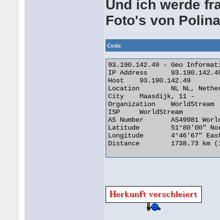
Und ich werde fra
Foto's von Polin
Code
93.190.142.49 - Geo Informati
IP Address 	93.190.142.49

Host 	93.190.142.49

Location 	NL NL, Netherlands

City 	Maasdijk, 11 -

Organization 	WorldStream

ISP 	WorldStream

AS Number 	AS49981 WorldStream

Latitude 	51°80'00" North

Longitude 	4°46'67" East

Distance 	1738.73 km (1080.39 miles) 
