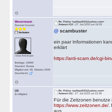
Wesermann
Re: Polina <pollipolli33@yahoo.com>
Antwort #10 -
27. Juli 2010 um 18:35
General Counsel
@
scambuster
Verboten
ein paar Informationen kan
erklärt
I love Anti-Scam
https://anti-scam.de/cgi
Beiträge: 33966
Standort: Russia
Mitglied seit: 08. Oktober 2008
Geschlecht:
Uli
Re: Polina <pollipolli33@yahoo.com>
Antwort #11 -
27. Juli 2010 um 22:39
Ex-Mitglied
Für die Zeitzonen benutze 
https://www.zeitzonen.de/
.
aus.