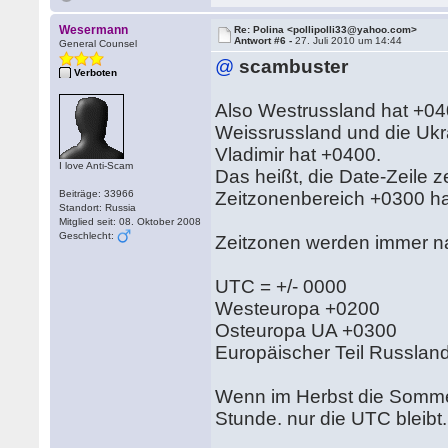
Wesermann
Re: Polina <pollipolli33@yahoo.com>
Antwort #6 -
27. Juli 2010 um 14:44
General Counsel
@
scambuster
Verboten
Also Westrussland hat +0
Weissrussland und die Uk
Vladimir hat +0400.
I love Anti-Scam
Das heißt, die Date-Zeile z
Beiträge: 33966
Zeitzonenbereich +0300 ha
Standort: Russia
Mitglied seit: 08. Oktober 2008
Geschlecht:
Zeitzonen werden immer n
UTC = +/- 0000
Westeuropa +0200
Osteuropa UA +0300
Europäischer Teil Russlan
Wenn im Herbst die Sommerz
Stunde. nur die UTC bleibt.