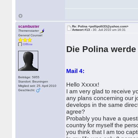
scambuster
Re: Polina <pollipolli33@yahoo.com>
Antwort #13 -
30. Juli 2010 um 16:31
Themenstarter
General Counsel
Offline
Die Polina werde 
Mail 4:
Beiträge: 5955
Standort: Beuningen
Hello Xxxxx!
Mitglied seit: 25. April 2010
I am very glad to receive y
Geschlecht:
any plans concerning our joi
develops in the same direct
agree?
Probably you have a questi
country for myself the pe
you think that I am too capt