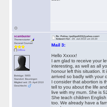
scambuster
Re: Polina <pollipolli33@yahoo.com>
Antwort #12 -
29. Juli 2010 um 16:20
Themenstarter
General Counsel
Mail 3:
Offline
Hello Xxxxx!
I am glad to receive your le
interesting, as well as all 
honour left this situation. It
arrived so badly with your c
Beiträge: 5955
Standort: Beuningen
I consider that abortion is 
Mitglied seit: 25. April 2010
Geschlecht:
tell to you about the life and
live with my mum. She is 52 
She teach children Englis
too. We already have a fam