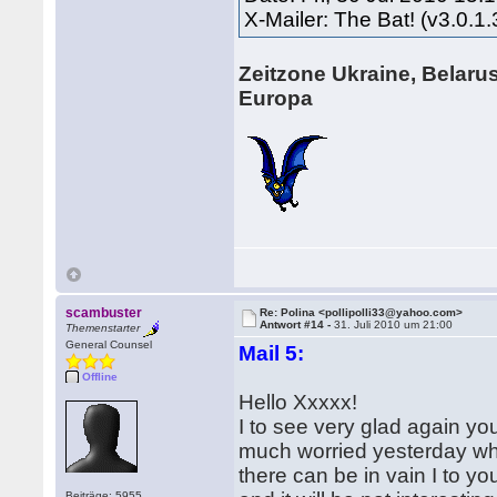
X-Mailer: The Bat! (v3.0.1
Zeitzone Ukraine, Belarus
Europa
scambuster
Re: Polina <pollipolli33@yahoo.com>
Antwort #14 -
31. Juli 2010 um 21:00
Themenstarter
General Counsel
Mail 5:
Offline
Hello Xxxxx!
I to see very glad again your
much worried yesterday when
there can be in vain I to you 
Beiträge: 5955