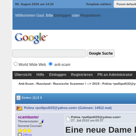
08. August 2026 um 14:32
Template wählen:
Willkommen Gast. Bitte
Einloggen
oder
Registrieren
World Wide Web
anti-scam
Übersicht
Hilfe
Einloggen
Registrieren
PN an Administrator
Anti-Scam
›
Russland
›
Russische Scammer / ---> 2019
› Polina <pollipolli33
Seiten:
[1]
2
3
Polina <pollipolli33@yahoo.com> (Gelesen: 14912 mal)
scambuster
Polina <pollipolli33@yahoo.com>
27. Juli 2010 um 00:37
Themenstarter
General Counsel
Eine neue Dame ha
Offline