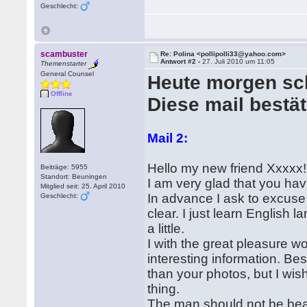
Geschlecht:
scambuster
Re: Polina <pollipolli33@yahoo.com>
Antwort #2 -
27. Juli 2010 um 11:05
Themenstarter
General Counsel
Heute morgen sch
Offline
Diese mail bestäti
Mail 2:
Hello my new friend Xxxxx!
Beiträge: 5955
Standort: Beuningen
I am very glad that you ha
Mitglied seit: 25. April 2010
In advance I ask to excuse
Geschlecht:
clear. I just learn English l
a little.
I with the great pleasure w
interesting information. Besid
than your photos, but I wis
thing.
The man should not be beauti