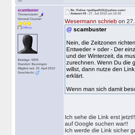
scambuster
Re: Polina <pollipolli33@yahoo.com>
Antwort #9 -
27. Juli 2010 um 16:30
Themenstarter
General Counsel
Wesermann schrieb
on 27.
Offline
@
scambuster
Nein, die Zeitzonen richt
Entweder + oder - Der ein
und der Winterzeit, da m
Beiträge: 5955
zurechnen. Wenn Du die g
Standort: Beuningen
willst, dann nutze den Lin
Mitglied seit: 25. April 2010
Geschlecht:
erklärt.
Wenn man sich damit besch
Ich sehe die Link erst jetzt
auf Google suchen war!!
Ich werde die Link sicher 