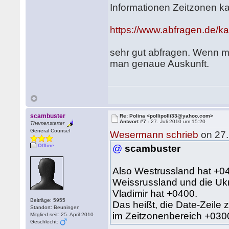
Informationen Zeitzonen k
https://www.abfragen.de/k
sehr gut abfragen. Wenn m
man genaue Auskunft.
scambuster
Re: Polina <pollipolli33@yahoo.com>
Antwort #7 -
27. Juli 2010 um 15:20
Themenstarter
General Counsel
Wesermann schrieb
on 27.
Offline
@
scambuster
Also Westrussland hat +0
Weissrussland und die Uk
Vladimir hat +0400.
Beiträge: 5955
Das heißt, die Date-Zeile z
Standort: Beuningen
im Zeitzonenbereich +030
Mitglied seit: 25. April 2010
Geschlecht: