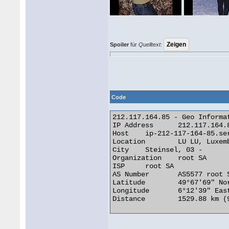
Spoiler
für
Quelltext
:
Code
212.117.164.85 - Geo Informat
IP Address 	212.117.164.85

Host 	ip-212-117-164-85.server.lu

Location 	LU LU, Luxembourg

City 	Steinsel, 03 -

Organization 	root SA

ISP 	root SA

AS Number 	AS5577 root SA

Latitude 	49°67'69" North

Longitude 	6°12'39" East

Distance 	1529.88 km (950.62 miles) 
