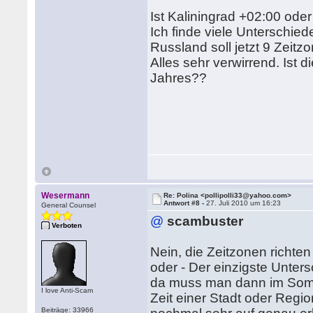
Ist Kaliningrad +02:00 ode
Ich finde viele Unterschied
Russland soll jetzt 9 Zeit
Alles sehr verwirrend. Ist 
Jahres??
Wesermann
Re: Polina <pollipolli33@yahoo.com>
Antwort #8 -
27. Juli 2010 um 16:23
General Counsel
@
scambuster
Verboten
Nein, die Zeitzonen richt
oder - Der einzigste Unter
da muss man dann im Som
I love Anti-Scam
Zeit einer Stadt oder Regio
Beiträge: 33966