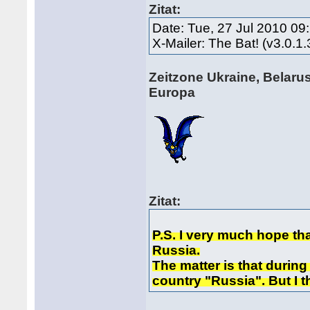
Zitat:
Date: Tue, 27 Jul 2010 09
X-Mailer: The Bat! (v3.0.1
Zeitzone Ukraine, Belarus
Europa
Zitat:
P.S. I very much hope tha
Russia.
The matter is that during
country "Russia". But I th