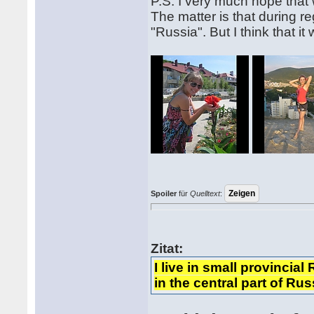
P.S. I very much hope that w
The matter is that during re
"Russia". But I think that it
Spoiler
für
Quelltext
:
Zitat:
I live in small provincial 
in the central part of R