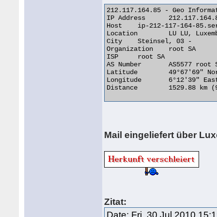
212.117.164.85 - Geo Informat
IP Address 	212.117.164.85

Host 	ip-212-117-164-85.server.lu

Location 	LU LU, Luxembourg

City 	Steinsel, 03 -

Organization 	root SA

ISP 	root SA

AS Number 	AS5577 root SA

Latitude 	49°67'69" North

Longitude 	6°12'39" East

Distance 	1529.88 km (950.62 miles) 

Mail eingeliefert über L
Zitat:
Date: Fri, 30 Jul 2010 15