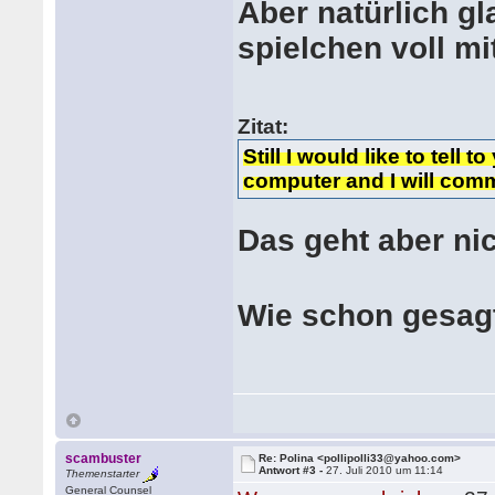
Aber natürlich gl
spielchen voll mi
Zitat:
Still I would like to tell 
computer and I will comm
Das geht aber ni
Wie schon gesag
scambuster
Re: Polina <pollipolli33@yahoo.com>
Antwort #3 -
27. Juli 2010 um 11:14
Themenstarter
General Counsel