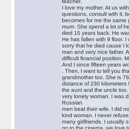
teacher.
I love my mother. At us with 
questions, consult with it,
becomes for me the same 
mum. She spend a lot of her
died 15 years back. He was
He has fallen with 9 floor.
sorry that he died cause I 
man and very nice father. Af
difficult financial positio
And I since fifteen years w
. Then, I want to tell you th
grandmother too. She is 76 
distance of 230 kilometers f
the aunt and the uncle too
very lonely woman. I was 
Russian
men beat their wife. I did n
kind woman. I never refuse
many girlfriends. I usually
go to the cinema, we love t