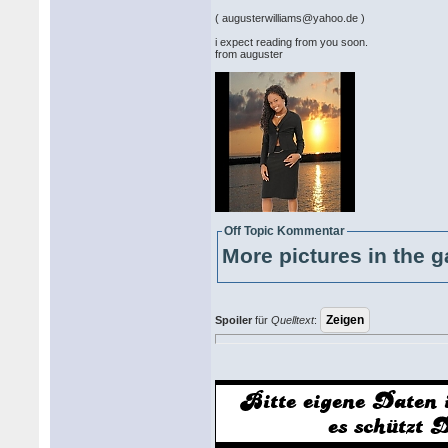
( augusterwilliams@yahoo.de )
i expect reading from you soon.
from auguster
Off Topic Kommentar
More pictures in the g
Spoiler
für
Quelltext
: