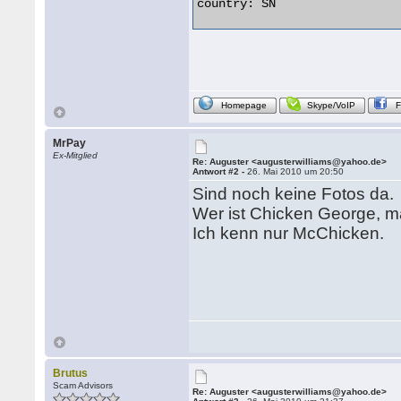
country: SN 

Homepage
Skype/VoIP
MrPay
Ex-Mitglied
Re: Auguster <augusterwilliams@yahoo.de>
Antwort #2 -
26. Mai 2010 um 20:50
Sind noch keine Fotos da.
Wer ist Chicken George, m
Ich kenn nur McChicken.
Brutus
Scam Advisors
Re: Auguster <augusterwilliams@yahoo.de>