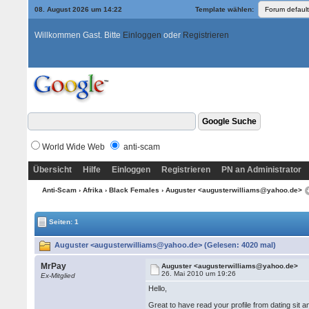
08. August 2026 um 14:22
Template wählen:
Willkommen Gast. Bitte
Einloggen
oder
Registrieren
World Wide Web
anti-scam
Übersicht
Hilfe
Einloggen
Registrieren
PN an Administrator
Anti-Scam
›
Afrika
›
Black Females
› Auguster <augusterwilliams@yahoo.de>
Seiten: 1
Auguster <augusterwilliams@yahoo.de> (Gelesen: 4020 mal)
MrPay
Auguster <augusterwilliams@yahoo.de>
26. Mai 2010 um 19:26
Ex-Mitglied
Hello,
Great to have read your profile from dating sit 