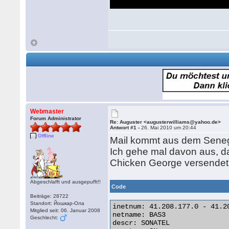
Webmaster
Forum Administrator
Re: Auguster <augusterwilliams@yahoo.de>
Antwort #1 -
26. Mai 2010 um 20:44
Offline
Mail kommt aus dem Seneg
Ich gehe mal davon aus, da
Chicken George versendet d
Abgeschlafft und ausgepufft!!
Code
Beiträge: 28722
Standort: Йошкар-Ола
inetnum: 41.208.177.0 - 41.20
Mitglied seit: 06. Januar 2008
netname: BAS3

Geschlecht:
descr: SONATEL
