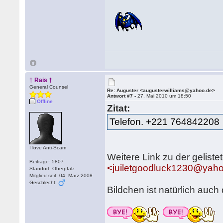
† Rais †
General Counsel
Re: Auguster <augusterwilliams@yahoo.de>
Antwort #7 -
27. Mai 2010 um 18:50
Offline
Zitat:
Telefon. +221 764842208
I love Anti-Scam
Weitere Link zu der gelist
Beiträge: 5807
<juiletgoodluck1230@yaho
Standort: Oberpfalz
Mitglied seit: 04. März 2008
Geschlecht:
Bildchen ist natürlich auch