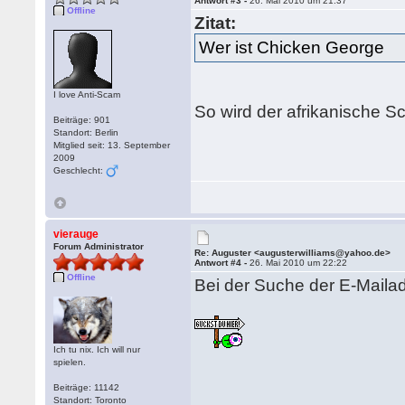
Antwort #3 -
26. Mai 2010 um 21:37
Offline
Zitat:
Wer ist Chicken George
I love Anti-Scam
So wird der afrikanische 
Beiträge: 901
Standort: Berlin
Mitglied seit: 13. September
2009
Geschlecht:
vierauge
Forum Administrator
Re: Auguster <augusterwilliams@yahoo.de>
Antwort #4 -
26. Mai 2010 um 22:22
Offline
Bei der Suche der E-Mailad
Ich tu nix. Ich will nur
spielen.
Beiträge: 11142
Standort: Toronto