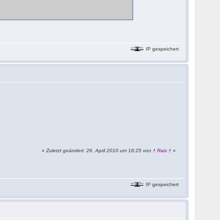
IP gespeichert
«
Zuletzt geändert: 26. April 2010 um 18:25 von
† Rais †
»
IP gespeichert