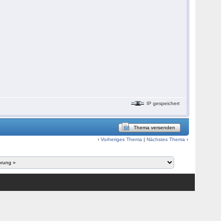
IP gespeichert
Thema versenden
‹
Vorheriges Thema
|
Nächstes Thema
›