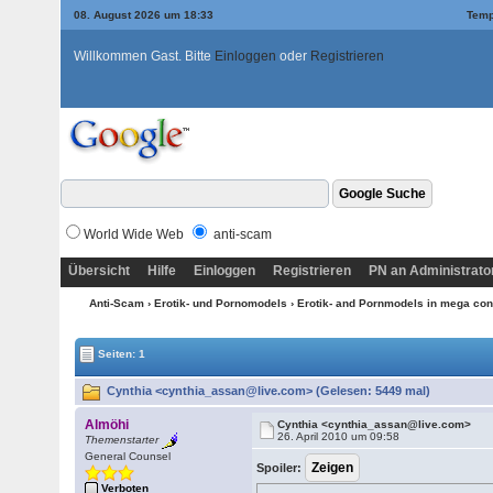
08. August 2026 um 18:33
Temp
Willkommen Gast. Bitte
Einloggen
oder
Registrieren
World Wide Web
anti-scam
Übersicht
Hilfe
Einloggen
Registrieren
PN an Administrato
Anti-Scam
›
Erotik- und Pornomodels
›
Erotik- and Pornmodels in mega con
Seiten: 1
Cynthia <cynthia_assan@live.com> (Gelesen: 5449 mal)
Almöhi
Cynthia <cynthia_assan@live.com>
26. April 2010 um 09:58
Themenstarter
General Counsel
Spoiler:
Verboten