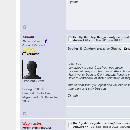
Cynthia
Almöhi
Re: Cynthia <cynthia_assan@live.com>
Antwort #6 -
03. Mai 2010 um 09:17
Themenstarter
General Counsel
Spoiler
für
Quelltext weiterhin Ghana
:
Verboten
hello dear
i am happy to hear from from you again
as i said already i am from south Africa but n
i have never been to Germany but hope to v
i love to read book or watch television or 
I love Anti-Scam
love to hear from you again and will love to
take care and stay blessed
Beiträge: 20860
Standort: Deutschland
Cynthia
Mitglied seit: 09. November
2009
Webmaster
Re: Cynthia <cynthia_assan@live.com>
Antwort #7 -
08. September 2018 um 08:
Forum Administrator