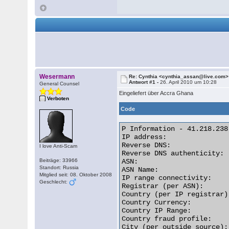
Wesermann
Re: Cynthia <cynthia_assan@live.com>
Antwort #1 -
26. April 2010 um 10:28
General Counsel
Eingeliefert über Accra Ghana
Verboten
Code
P Information - 41.218.238.
IP address:               
Reverse DNS:              
I love Anti-Scam
Reverse DNS authenticity: 
Beiträge: 33966
ASN:                      
Standort: Russia
ASN Name:                 
Mitglied seit: 08. Oktober 2008
IP range connectivity:    
Geschlecht:
Registrar (per ASN):      
Country (per IP registrar)
Country Currency:         
Country IP Range:         
Country fraud profile:    
City (per outside source):