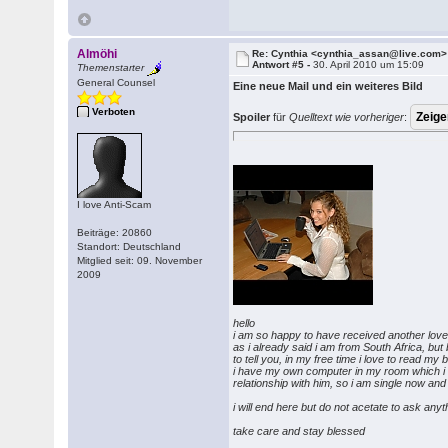
Almöhi
Re: Cynthia <cynthia_assan@live.com>
Antwort #5 -
30. April 2010 um 15:09
Themenstarter
General Counsel
Eine neue Mail und ein weiteres Bild
Verboten
Spoiler
für
Quelltext wie vorheriger
:
I love Anti-Scam
Beiträge: 20860
Standort: Deutschland
Mitglied seit: 09. November
2009
hello
i am so happy to have received another love
as i already said i am from South Africa, but
to tell you, in my free time i love to read my
i have my own computer in my room which i use
relationship with him, so i am single now an
i will end here but do not acetate to ask any
take care and stay blessed