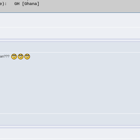
e):   GH [Ghana] 

en an???