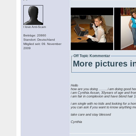
I love Anti-Scam
Beiträge: 20860
Standort: Deutschland
Mitglied seit: 09. November
2009
Off Topic Kommentar
More pictures in
Hello
how are you doing ..........i am doing good 
i am Cynthia Assan, 30years of age and from
i am fair in complexion and have blond hair
i am single with no kids and looking for a hon
you can ask if you want to know anything 
take care and stay blessed
Cynthia