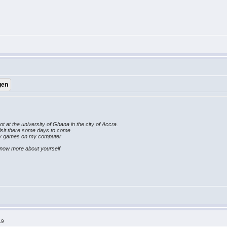
ot at the university of Ghana in the city of Accra.
isit there some days to come
play games on my computer
 know more about yourself
19