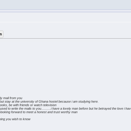
ly mail from you
 but stay at the university of Ghana hostel because i am studying here.
 books, be with friends or watch television
d to write the mails to you...........i have a lovely man before but he betrayed the love i hav
d looking forward to meet a honest and trust worthy man
thing you wish to know