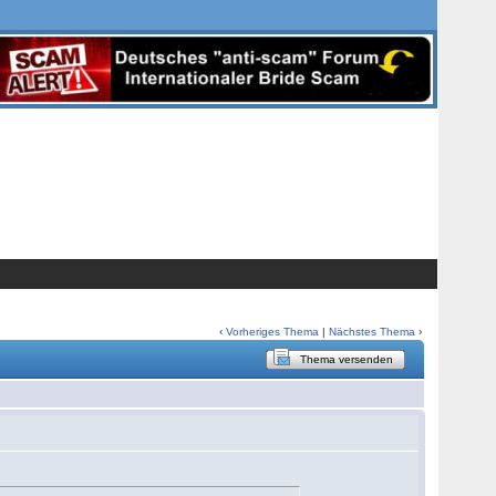
‹
Vorheriges Thema
|
Nächstes Thema
›
Thema versenden