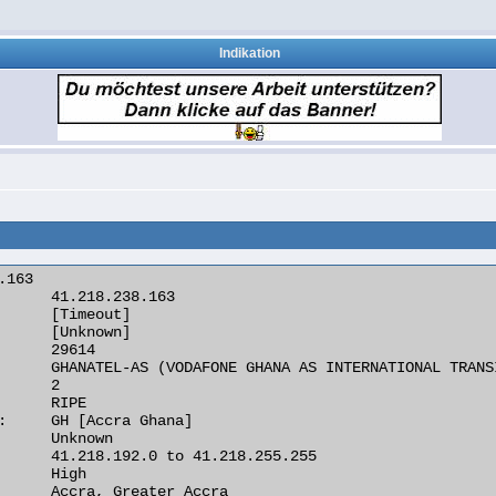
Indikation
163

      41.218.238.163

      [Timeout]

      [Unknown]

      29614

      GHANATEL-AS (VODAFONE GHANA AS INTERNATIONAL TRANSI
      2

      RIPE

:     GH [Accra Ghana]

      Unknown

      41.218.192.0 to 41.218.255.255

      High

      Accra, Greater Accra
