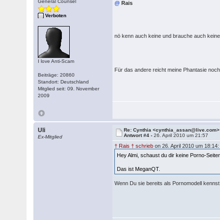
General Counsel
@
Rais
Verboten
nö kenn auch keine und brauche auch keine w
I love Anti-Scam
Für das andere reicht meine Phantasie noc
Beiträge: 20860
Standort: Deutschland
Mitglied seit: 09. November
2009
Uli
Re: Cynthia <cynthia_assan@live.com>
Antwort #4 -
26. April 2010 um 21:57
Ex-Mitglied
† Rais † schrieb
on 26. April 2010 um 18:14:
Hey Almi, schaust du dir keine Porno-Sei
Das ist MeganQT.
Wenn Du sie bereits als Pornomodell kennst, 