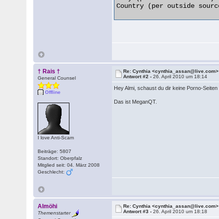
Country (per outside sourc
† Rais †
Re: Cynthia <cynthia_assan@live.com>
Antwort #2 -
26. April 2010 um 18:14
General Counsel
Hey Almi, schaust du dir keine Porno-Seit
Offline
Das ist MeganQT.
I love Anti-Scam
Beiträge: 5807
Standort: Oberpfalz
Mitglied seit: 04. März 2008
Geschlecht:
Almöhi
Re: Cynthia <cynthia_assan@live.com>
Antwort #3 -
26. April 2010 um 18:18
Themenstarter