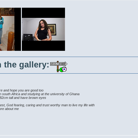
 the gallery:
here and hope you are good too
 south Africa and studying at the university of Ghana
 182cm tall and have brown eyes
est, God fearing, caring and trust worthy man to live my life with
more about me