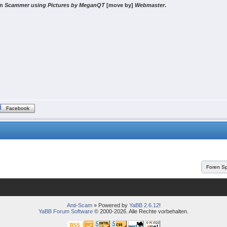
on
Scammer using Pictures by MeganQT
[move by]
Webmaster
.
Facebook
Anti-Scam
» Powered by
YaBB 2.6.12
!
YaBB Forum Software
© 2000-2026. Alle Rechte vorbehalten.