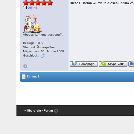
Dieses Thema wurde in dieses Forum v
Offline
Abgeschlafft und ausgepufft!!
Beiträge: 28722
Standort: Йошкар-Ола
Mitglied seit: 06. Januar 2008
Geschlecht:
Homepage
Skype/VoIP
Seiten: 1
« Übersicht
‹ Forum