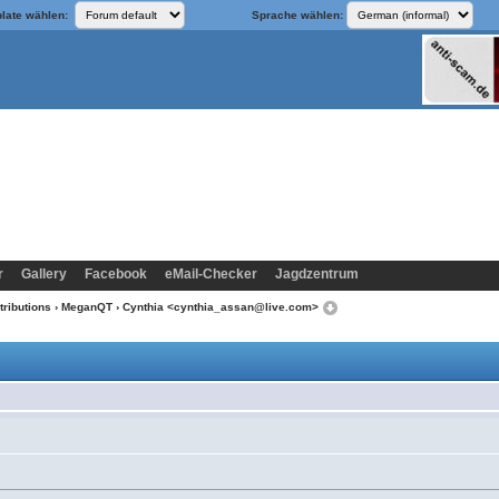
late wählen:
Sprache wählen:
r
Gallery
Facebook
eMail-Checker
Jagdzentrum
tributions
›
MeganQT
› Cynthia <cynthia_assan@live.com>