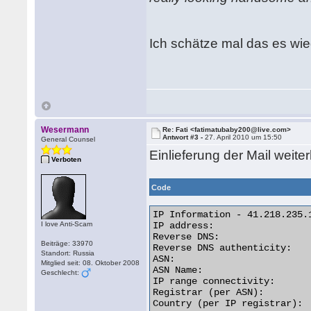
Ich schätze mal das es wie
Wesermann
Re: Fati <fatimatubaby200@live.com>
Antwort #3 -
27. April 2010 um 15:50
General Counsel
Einlieferung der Mail weit
Verboten
Code
IP Information - 41.218.235.1
I love Anti-Scam
IP address:                  
Reverse DNS:                
Beiträge: 33970
Reverse DNS authenticity:   
Standort: Russia
ASN:                         
Mitglied seit: 08. Oktober 2008
ASN Name:                   
Geschlecht:
IP range connectivity:       
Registrar (per ASN):         
Country (per IP registrar):  