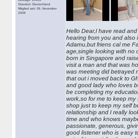
Standort: Deutschland
Mitglied seit: 09. November
2009
Hello Dear,I have read and
hearing from you and also 
Adamu,but friens cal me Fati
age,single looking with no c
born in Singapore and rais
visit a man and that was how
was meeting did betrayed m
that out i moved back to G
and good lady who loves bei
be completing my education 
work,so for me to keep my s
shop just to keep my self 
relationship and I really loo
time and who knows maybe 
passionate, generous, givin
good listener who is easy 