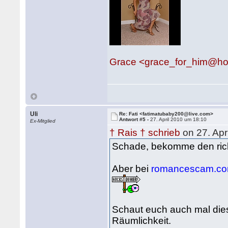
Grace <grace_for_him@h
Uli
Re: Fati <fatimatubaby200@live.com>
Antwort #5 -
27. April 2010 um 18:10
Ex-Mitglied
† Rais † schrieb
on 27. Apr
Schade, bekomme den rich
Aber bei
romancescam.c
Schaut euch auch mal dies
Räumlichkeit.