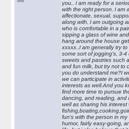
2009
you.. I am ready for a seriou
with the right person. I am
affectionate, sexual, suppor
along with. I am outgoing
who is comfortable in a pair
sipping a glass of wine and 
hang around the house getti
xxxxx..I am generally try t
some sort of jogging's, 3-4
sweets and pastries such a
and fun milk, but try not to
you do understand me?I wou
we can participate in activ
interests as well.And you 
find more time to pursue t
dancing, and reading, and 
well as sharing his interes
fishing,boating,cooking,goin
fun's with the person in my 
humor, fairly easy-going, and