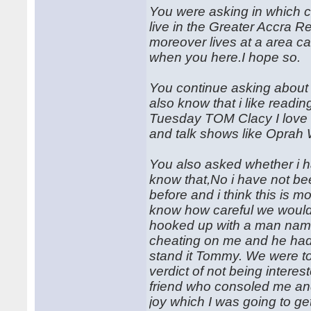
You were asking in which cit
live in the Greater Accra R
moreover lives at a area ca
when you here.I hope so.
You continue asking about 
also know that i like readin
Tuesday TOM Clacy I love 
and talk shows like Oprah 
You also asked whether i h
know that,No i have not be
before and i think this is 
know how careful we would b
hooked up with a man nam
cheating on me and he had 
stand it Tommy. We were tog
verdict of not being intere
friend who consoled me an
joy which I was going to g