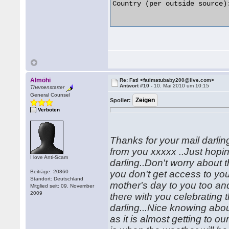
Country (per outside source):
Almöhi
Re: Fati <fatimatubaby200@live.com>
Antwort #10 -
10. Mai 2010 um 10:15
Themenstarter
General Counsel
Spoiler:
Verboten
Thanks for your mail darli
from you xxxxx ..Just hopin
I love Anti-Scam
darling..Don't worry about 
Beiträge: 20860
you don't get access to you
Standort: Deutschland
mother's day to you too an
Mitglied seit: 09. November
2009
there with you celebrating
darling...Nice knowing abo
as it is almost getting to o