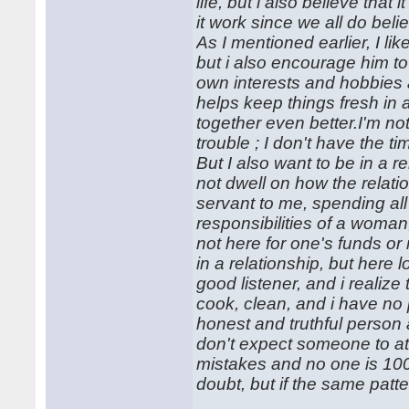
life, but i also believe that
it work since we all do be
As I mentioned earlier, I lik
but i also encourage him t
own interests and hobbies 
helps keep things fresh in
together even better.I'm n
trouble ; I don't have the ti
But I also want to be in a r
not dwell on how the relati
servant to me, spending all
responsibilities of a woman,
not here for one's funds or 
in a relationship, but here
good listener, and i realize
cook, clean, and i have no p
honest and truthful person 
don't expect someone to a
mistakes and no one is 100%
doubt, but if the same patt