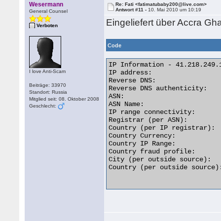
Wesermann
Re: Fati <fatimatubaby200@live.com>
Antwort #11 -
10. Mai 2010 um 10:19
General Counsel
Eingeliefert über Accra Gh
Verboten
Code
IP Information - 41.218.249.1
I love Anti-Scam
IP address:                  
Reverse DNS:                
Beiträge: 33970
Reverse DNS authenticity:   
Standort: Russia
ASN:                         
Mitglied seit: 08. Oktober 2008
ASN Name:                   
Geschlecht:
IP range connectivity:       
Registrar (per ASN):         
Country (per IP registrar):  
Country Currency:            
Country IP Range:           
Country fraud profile:       
City (per outside source):  
Country (per outside source):