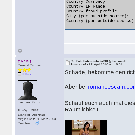
Country Currency:            
Country IP Range:           
Country fraud profile:       
City (per outside source):  
Country (per outside source):
† Rais †
Re: Fati <fatimatubaby200@live.com>
Antwort #4 -
27. April 2010 um 18:01
General Counsel
Schade, bekomme den rich
Offline
Aber bei
romancescam.co
Schaut euch auch mal dies
I love Anti-Scam
Räumlichkeit.
Beiträge: 5807
Standort: Oberpfalz
Mitglied seit: 04. März 2008
Geschlecht: