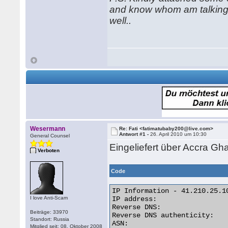
and know whom am talking t
well..
Wesermann
Re: Fati <fatimatubaby200@live.com>
Antwort #1 -
26. April 2010 um 10:30
General Counsel
Eingeliefert über Accra Gh
Verboten
Code
IP Information - 41.210.25.10
I love Anti-Scam
IP address:                  
Reverse DNS:                 
Beiträge: 33970
Reverse DNS authenticity:    
Standort: Russia
ASN:                         
Mitglied seit: 08. Oktober 2008