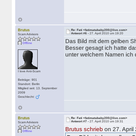
Brutus
Re: Fati <fatimatubaby200@live.com>
Antwort #6 -
27. April 2010 um 19:20
Scam Advisors
Das Bild mit dem gelben S
Offline
Besser gesagt ich hatte da
unter welchem Namen ich d
I love Anti-Scam
Beiträge: 901
Standort: Berlin
Mitglied seit: 13. September
2009
Geschlecht:
Brutus
Re: Fati <fatimatubaby200@live.com>
Antwort #7 -
27. April 2010 um 19:31
Scam Advisors
Brutus schrieb
on 27. April
Offline