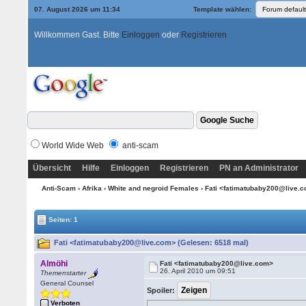
07. August 2026 um 11:34
Template wählen:
Willkommen Gast. Bitte
Einloggen
oder
Registrieren
World Wide Web
anti-scam
Übersicht
Hilfe
Einloggen
Registrieren
PN an Administrator
Anti-Scam
›
Afrika
›
White and negroid Females
› Fati <fatimatubaby200@live.
Seiten: 1
Fati <fatimatubaby200@live.com> (Gelesen: 6518 mal)
Almöhi
Fati <fatimatubaby200@live.com>
26. April 2010 um 09:51
Themenstarter
General Counsel
Spoiler:
Verboten