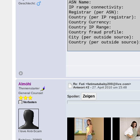
ASN Name:                   
Geschlecht:
IP range connectivity:       
Registrar (per ASN):         
Country (per IP registrar):  
Country Currency:            
Country IP Range:           
Country fraud profile:       
City (per outside source):  
Country (per outside source):
Almöhi
Re: Fati <fatimatubaby200@live.com>
Antwort #2 -
27. April 2010 um 15:48
Themenstarter
General Counsel
Spoiler:
Verboten
I love Anti-Scam
Beiträge: 20860