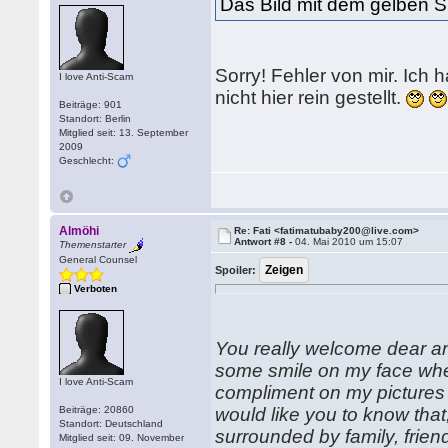
Das Bild mit dem gelben S
Sorry! Fehler von mir. Ich
I love Anti-Scam
nicht hier rein gestellt.
Beiträge: 901
Standort: Berlin
Mitglied seit: 13. September
2009
Geschlecht:
Almöhi
Re: Fati <fatimatubaby200@live.com>
Antwort #8 -
04. Mai 2010 um 15:07
Themenstarter
General Counsel
Spoiler:
Verboten
You really welcome dear an
some smile on my face whe
I love Anti-Scam
compliment on my pictures
Beiträge: 20860
would like you to know tha
Standort: Deutschland
surrounded by family, friend
Mitglied seit: 09. November