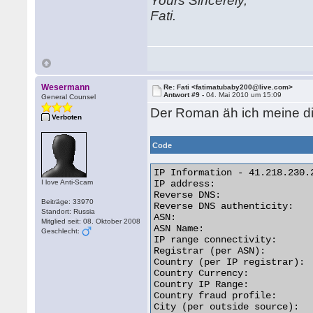
Yours Sincerely,
Fati.
Wesermann
Re: Fati <fatimatubaby200@live.com>
Antwort #9 -
04. Mai 2010 um 15:09
General Counsel
Der Roman äh ich meine di
Verboten
Code
IP Information - 41.218.230.2
I love Anti-Scam
IP address:                  
Reverse DNS:                
Beiträge: 33970
Reverse DNS authenticity:   
Standort: Russia
ASN:                         
Mitglied seit: 08. Oktober 2008
ASN Name:                   
Geschlecht:
IP range connectivity:       
Registrar (per ASN):         
Country (per IP registrar):  
Country Currency:            
Country IP Range:           
Country fraud profile:       
City (per outside source):  