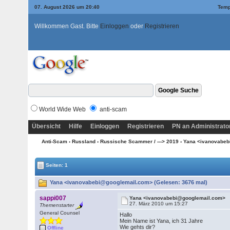
07. August 2026 um 20:40
Temp
Willkommen Gast. Bitte
Einloggen
oder
Registrieren
World Wide Web
anti-scam
Übersicht
Hilfe
Einloggen
Registrieren
PN an Administrato
Anti-Scam
›
Russland
›
Russische Scammer / ---> 2019
› Yana <ivanovabe
Seiten: 1
Yana <ivanovabebi@googlemail.com> (Gelesen: 3676 mal)
sappi007
Yana <ivanovabebi@googlemail.com>
27. März 2010 um 15:27
Themenstarter
General Counsel
Hallo
Mein Name ist Yana, ich 31 Jahre
Wie gehts dir?
Offline