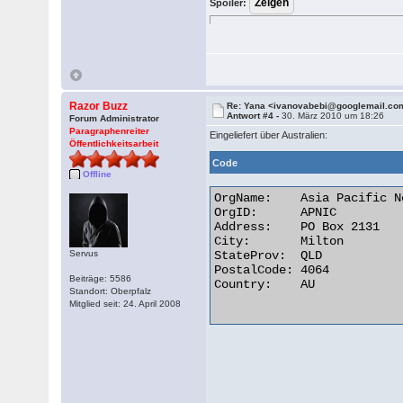
Spoiler:
Razor Buzz
Re: Yana <ivanovabebi@googlemail.co
Antwort #4 -
30. März 2010 um 18:26
Forum Administrator
Paragraphenreiter
Eingeliefert über Australien:
Öffentlichkeitsarbeit
Code
Offline
OrgName:    Asia Pacific N
OrgID:      APNIC

Address:    PO Box 2131

City:       Milton

Servus
StateProv:  QLD

PostalCode: 4064

Beiträge: 5586
Country:    AU

Standort: Oberpfalz
Mitglied seit: 24. April 2008