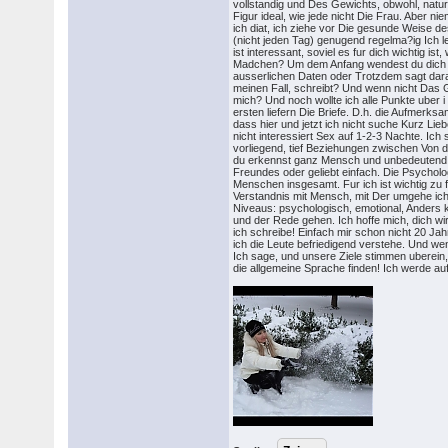
vollstandig und Des Gewichts, obwohl, natur
Figur ideal, wie jede nicht Die Frau. Aber n
ich diat, ich ziehe vor Die gesunde Weise d
(nicht jeden Tag) genugend regelma?ig Ich l
ist interessant, soviel es fur dich wichtig ist
Madchen? Um dem Anfang wendest du dich d
ausserlichen Daten oder Trotzdem sagt dar
meinen Fall, schreibt? Und wenn nicht Das G
mich? Und noch wollte ich alle Punkte uber i
ersten liefern Die Briefe. D.h. die Aufmerks
dass hier und jetzt ich nicht suche Kurz Lie
nicht interessiert Sex auf 1-2-3 Nachte. Ich 
vorliegend, tief Beziehungen zwischen Von d
du erkennst ganz Mensch und unbedeutend in
Freundes oder geliebt einfach. Die Psycholo
Menschen insgesamt. Fur ich ist wichtig zu 
Verstandnis mit Mensch, mit Der umgehe ic
Niveaus: psychologisch, emotional, Anders
und der Rede gehen. Ich hoffe mich, dich wi
ich schreibe! Einfach mir schon nicht 20 Ja
ich die Leute befriedigend verstehe. Und we
Ich sage, und unsere Ziele stimmen uberein,
die allgemeine Sprache finden! Ich werde au