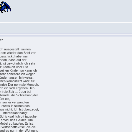
m>
ich ausgestellt, seinen
 dort wieder den Brief von
 geschickt habe, nur
anden, dass auf der
, ist gewohnlich Ich sehr
 zu denken uber Die
seinen Kinder, so kann ich
 sehr scheitere ich wegen
 Kinderhauser. Ich weiss,
chen kompliziert ware sie
handelt Der normale Mensch.
och ein sich ergeben Den
 freie Zeit … Jetzt bei
Gerade, die Schreibung der
eit ein,
uf seiner verwandten
, etwas in seinen des
s nicht. Ich Ist uberzeugt,
n - interessant hangt
chicksal. Ich oft tausche
r soviel des Geldes, um
obel zu kaufen. Es ist,
 Wirtschaftskrise, die die
gend es nur In der Wohnung