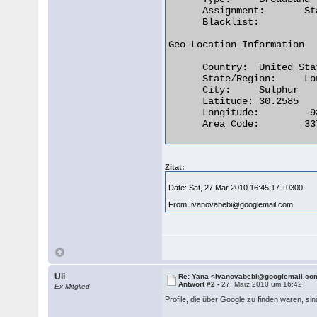
      Assignment:	Static IP

      Blacklist:

Geo-Location Information

      Country:	United States

      State/Region:	Louisiana

      City:	Sulphur

      Latitude:	30.2585

      Longitude:	-93.4063

      Area Code:	337 

Zitat:
Date: Sat, 27 Mar 2010 16:45:17 +0300
From: ivanovabebi@googlemail.com
Uli
Re: Yana <ivanovabebi@googlemail.co
Antwort #2 -
27. März 2010 um 16:42
Ex-Mitglied
Profile, die über Google zu finden waren, sin