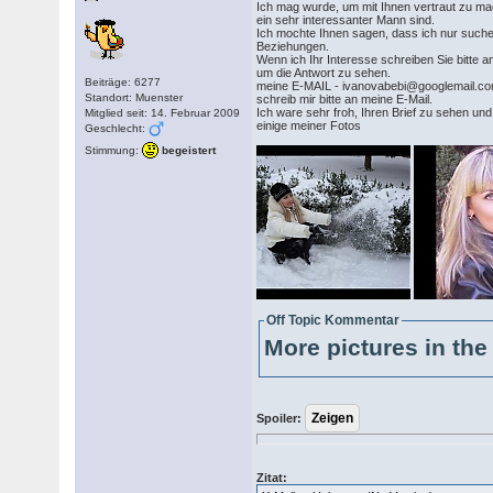
Ich mag wurde, um mit Ihnen vertraut zu ma
ein sehr interessanter Mann sind.
Ich mochte Ihnen sagen, dass ich nur suche
Beziehungen.
Wenn ich Ihr Interesse schreiben Sie bitte an
um die Antwort zu sehen.
Beiträge: 6277
meine E-MAIL - ivanovabebi@googlemail.c
Standort: Muenster
schreib mir bitte an meine E-Mail.
Ich ware sehr froh, Ihren Brief zu sehen un
Mitglied seit: 14. Februar 2009
einige meiner Fotos
Geschlecht:
Stimmung:
begeistert
Off Topic Kommentar
More pictures in the 
Spoiler:
Zitat: