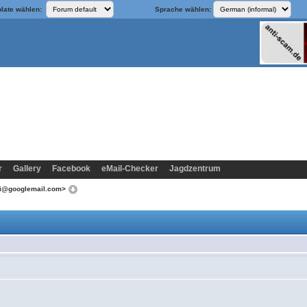
late wählen:
Sprache wählen:
r
Gallery
Facebook
eMail-Checker
Jagdzentrum
bi@googlemail.com>