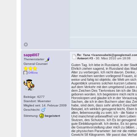
sappi007
Re: Yana <ivanovabebi@googlemail.co
Antwort #3 -
30. März 2010 um 18:08
Themenstarter
General Counsel
Guten Tag. Ich lebe in Russland, in der Stad
Ehrlich ziehen sagend, in Russland das Mad
Alter zu verbergen. Ich nicht davon. Denke
Offline
Alter madchen werden vorliegend Frauen, 
weise und fahig ist objektiv, die Welt um si
Augenblick unseres solchen kurzen Lebens 
auf dem Verkehr mit den umgebend Leuten 
dem Zeichen Des Tierkreises bin ich die Sk
geboren worden. Ich begeistere mich nicht 
Beiträge: 6277
Horoskopen und glaube ich in der Voraussage
Standort: Muenster
Sachen, die ich in den Buchern uber das Ze
habe, sind dem, dass sehr ahnlich Geschieht
Mitglied seit: 14. Februar 2009
Beispiel, ich wirklich genugend leicht, Eben
Geschlecht:
allen, liebenswurdig zu sein; ich - die Natur
Stimmung:
begeistert
Und manchmal unbewaffnet vor dem Leben 
Stutzen, des Schutzes. Ich Es ist genugend g
gute Einbildungskraft. Ich denke, Es ist ge
die Gesamtvorstellung uber mich zu bilden. J
die physischen Parameter: bei mir die mitt
Gewicht 58 Kilogramm. Mir passt das Verha