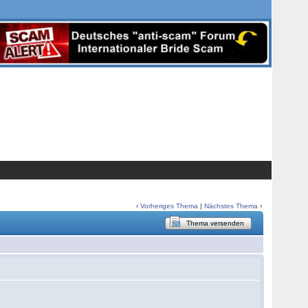
‹
Vorheriges Thema
|
Nächstes Thema
›
Thema versenden