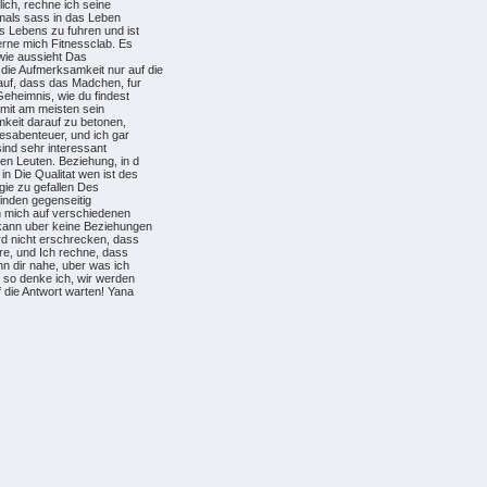
lich, rechne ich seine
iemals sass in das Leben
es Lebens zu fuhren und ist
erne mich Fitnessclab. Es
, wie aussieht Das
ie Aufmerksamkeit nur auf die
auf, dass das Madchen, fur
eheimnis, wie du findest
 mit am meisten sein
amkeit darauf zu betonen,
besabenteuer, und ich gar
sind sehr interessant
en Leuten. Beziehung, in d
 Die Qualitat wen ist des
gie zu gefallen Des
finden gegenseitig
h mich auf verschiedenen
 kann uber keine Beziehungen
rd nicht erschrecken, dass
hre, und Ich rechne, dass
nn dir nahe, uber was ich
 so denke ich, wir werden
f die Antwort warten! Yana