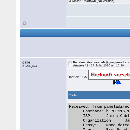
X-Mailer: Unknown (No Version)
calle
Re: Yana <ivanovabebi@googlemail.co
Antwort #1 -
27. März 2010 um 15:30
Ex-Mitglied
Über die USA
Code
Received: from pameladirec
      Hostname:	h170.115.115.66.cable.communicomm.com

      ISP:	James Cable, LLC

      Organization:	James Cable, LLC

      Proxy:	None detected

      Type:	Broadband
