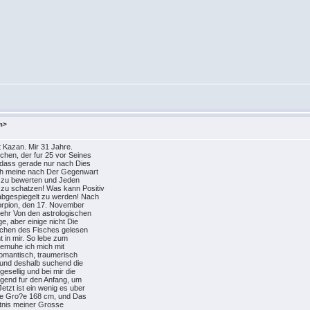
m>
t Kazan. Mir 31 Jahre.
chen, der fur 25 vor Seines
, dass gerade nur nach Dies
ich meine nach Der Gegenwart
ch zu bewerten und Jeden
zu schatzen! Was kann Positiv
abgespiegelt zu werden! Nach
orpion, den 17. November
sehr Von den astrologischen
, aber einige nicht Die
ichen des Fisches gelesen
 in mir. So lebe zum
 bemuhe ich mich mit
 romantisch, traumerisch
und deshalb suchend die
esellig und bei mir die
nugend fur den Anfang, um
etzt ist ein wenig es uber
lere Gro?e 168 cm, und Das
ltnis meiner Grosse