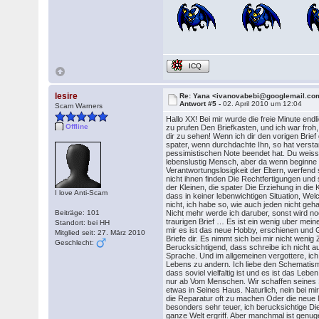
ICQ
lesire
Re: Yana <ivanovabebi@googlemail.co
Antwort #5 -
02. April 2010 um 12:04
Scam Warners
Hallo XX! Bei mir wurde die freie Minute endl
Offline
zu prufen Den Briefkasten, und ich war froh,
dir zu sehen! Wenn ich dir den vorigen Brief
spater, wenn durchdachte Ihn, so hat verst
pessimistischen Note beendet hat. Du weisst
lebenslustig Mensch, aber da wenn beginne
Verantwortungslosigkeit der Eltern, werfend 
nicht ihnen finden Die Rechtfertigungen und
der Kleinen, die spater Die Erziehung in die
I love Anti-Scam
dass in keiner lebenwichtigen Situation, Wel
nicht, ich habe so, wie auch jeden nicht ge
Beiträge: 101
Nicht mehr werde ich daruber, sonst wird n
traurigen Brief … Es ist ein wenig uber meine
Standort: bei HH
mir es ist das neue Hobby, erschienen und 
Mitglied seit: 27. März 2010
Briefe dir. Es nimmt sich bei mir nicht wenig Z
Geschlecht:
Berucksichtigend, dass schreibe ich nicht a
Sprache. Und im allgemeinen vergottere, ich
Lebens zu andern. Ich liebe den Schematismu
dass soviel vielfaltig ist und es ist das Lebe
nur ab Vom Menschen. Wir schaffen seines S
etwas in Seines Haus. Naturlich, nein bei mi
die Reparatur oft zu machen Oder die neue M
besonders sehr teuer, ich berucksichtige Die
ganze Welt ergriff. Aber manchmal ist genu