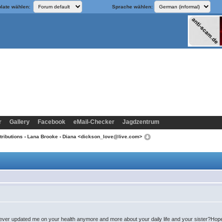
late wählen:
Sprache wählen:
r
Gallery
Facebook
eMail-Checker
Jagdzentrum
tributions
›
Lana Brooke
› Diana <dickson_love@live.com>
ver updated me on your health anymore and more about your daily life and your sister?Hope 