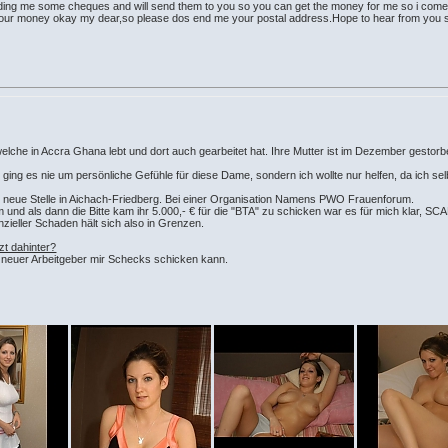
nding me some cheques and will send them to you so you can get the money for me so i come
ll your money okay my dear,so please dos end me your postal address.Hope to hear from you 
n welche in Accra Ghana lebt und dort auch gearbeitet hat. Ihre Mutter ist im Dezember ges
ir ging es nie um persönliche Gefühle für diese Dame, sondern ich wollte nur helfen, da ich s
ine neue Stelle in Aichach-Friedberg. Bei einer Organisation Namens PWO Frauenforum.
 und als dann die Bitte kam ihr 5.000,- € für die "BTA" zu schicken war es für mich klar, SC
ieller Schaden hält sich also in Grenzen.
zt dahinter?
ihr neuer Arbeitgeber mir Schecks schicken kann.