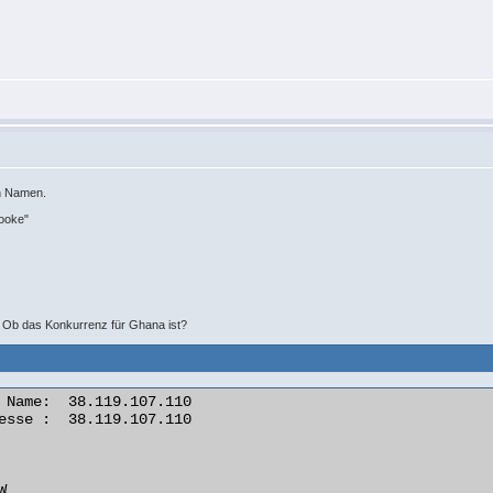
en Namen.
rooke"
il. Ob das Konkurrenz für Ghana ist?
 Name:  38.119.107.110

esse :  38.119.107.110


