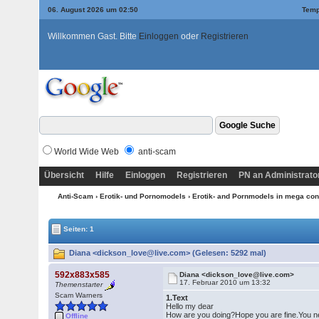
06. August 2026 um 02:50
Temp
Willkommen Gast. Bitte
Einloggen
oder
Registrieren
World Wide Web
anti-scam
Übersicht
Hilfe
Einloggen
Registrieren
PN an Administrato
Anti-Scam
›
Erotik- und Pornomodels
›
Erotik- and Pornmodels in mega con
Seiten: 1
Diana <dickson_love@live.com> (Gelesen: 5292 mal)
592x883x585
Diana <dickson_love@live.com>
17. Februar 2010 um 13:32
Themenstarter
Scam Warners
1.Text
Hello my dear
How are you doing?Hope you are fine.You ne
Offline