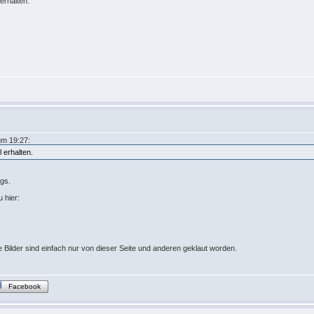
erhalten.
um 19:27:
 erhalten.
ngs.
 hier:
re Bilder sind einfach nur von dieser Seite und anderen geklaut worden.
Facebook