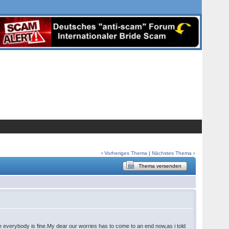
‹
Vorheriges Thema
|
Nächstes Thema
›
Thema versenden
everybody is fine.My dear our worries has to come to an end now,as i told