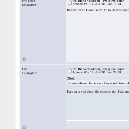
the rock
Re: Diana <dickson_love@live.com>
Antwort #5 -
14. Juli 2010 um 18:13
Ex-Mitglied
Könnte diese Dame sein: Bei
in ist drin
unt
Uli
Re: Diana <dickson_love@live.com>
Antwort #6 -
14. Juli 2010 um 22:19
Ex-Mitglied
Zitat:
Könnte diese Dame sein: Bei
in ist drin
un
Kannst ja mal einen Screenshot der Seite m