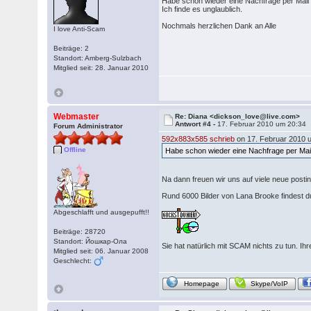
Habe schon wieder eine Nachfrage per Mail 
Ich finde es unglaublich.
Nochmals herzlichen Dank an Alle
I love Anti-Scam
Beiträge: 2
Standort: Amberg-Sulzbach
Mitglied seit: 28. Januar 2010
Webmaster
Re: Diana <dickson_love@live.com>
Antwort #4 -
17. Februar 2010 um 20:34
Forum Administrator
592x883x585 schrieb
on 17. Februar 2010 
Offline
Habe schon wieder eine Nachfrage per Mail
Na dann freuen wir uns auf viele neue posti
Rund 6000 Bilder von Lana Brooke findest du
Abgeschlafft und ausgepufft!!
Beiträge: 28720
Standort: Йошкар-Ола
Sie hat natürlich mit SCAM nichts zu tun. Ih
Mitglied seit: 06. Januar 2008
Geschlecht:
Homepage
Skype/VoIP