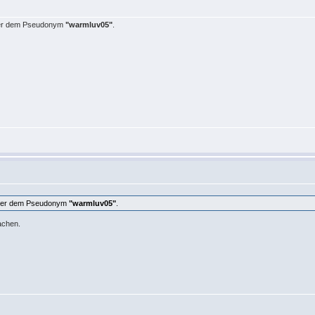
er dem Pseudonym
"warmluv05"
.
ter dem Pseudonym
"warmluv05"
.
achen.