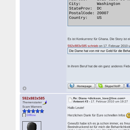
City:       Washington

StateProv:  DC

PostalCode: 20007

Country:    US 

Es ist Konkurrenz für Ghana. Die Story ist 
592x883x585 schrieb
on 17. Februar 2010 
Die Dame hat von mir nur Geld für die Beh
In ihrem Beruf hat die ein ganz anderes Fie
Homepage
Skype/VoIP
592x883x585
Re: Diana <dickson_love@live.com>
Antwort #3 -
17. Februar 2010 um 19:27
Themenstarter
Scam Warners
Hallo Leute!
Herzlichen Dank für Eure schnellen Infos
Offline
Gewußt habe ich es ja schon immer, es freut
Beeindruckend ist für mich die Beharrlichkeit