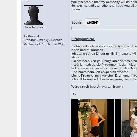
you this before that my company will be se
do help me and then after that i pay you a
Diana
Spoiler:
I love Anti-Scam
Beiträge: 2
Hintergrundinfo:
Standort: Amberg-Sulzbach
Mitglied seit: 28. Januar 2010
Es handelt sich hierbei um eine Australieri
leben und zu arbeiten.
Ich stehe schon länger mit ihr in Kontakt. M
steckt.
Sie hat ihren Job gekündigt aber bereits e
Natürlich gab es die Probleme mit dem Visum
bekommen und sonst nichts mehr. Mein finanz
Und heute habe ich obige Mail erhalten.
Meine Frage ist nun,
welcher Dreh steckt jet
Ich soll ihr meine Adresse mitteilen, damit 
Würde mich über Antworten freuen.
LG