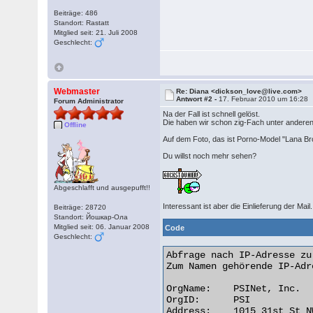
Beiträge: 486
Standort: Rastatt
Mitglied seit: 21. Juli 2008
Geschlecht:
Webmaster
Re: Diana <dickson_love@live.com>
Antwort #2 -
17. Februar 2010 um 16:28
Forum Administrator
Na der Fall ist schnell gelöst.
Die haben wir schon zig-Fach unter ander
Offline
Auf dem Foto, das ist Porno-Model "Lana B
Du willst noch mehr sehen?
Abgeschlafft und ausgepufft!!
Interessant ist aber die Einlieferung der Ma
Beiträge: 28720
Standort: Йошкар-Ола
Mitglied seit: 06. Januar 2008
Code
Geschlecht:
Abfrage nach IP-Adresse zu
Zum Namen gehörende IP-Adr
OrgName:    PSINet, Inc.

OrgID:      PSI

Address:    1015 31st St NW