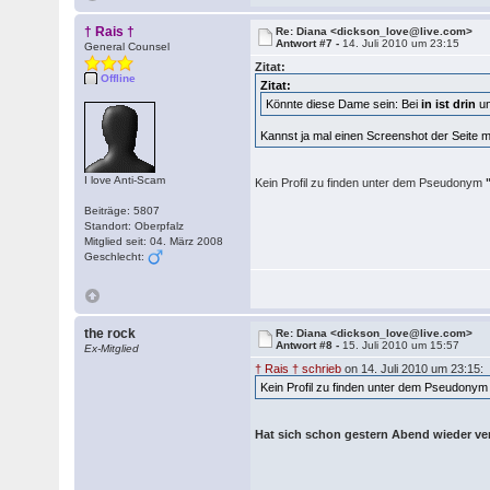
† Rais †
Re: Diana <dickson_love@live.com>
Antwort #7 -
14. Juli 2010 um 23:15
General Counsel
Zitat:
Offline
Zitat:
Könnte diese Dame sein: Bei
in ist drin
un
Kannst ja mal einen Screenshot der Seite 
I love Anti-Scam
Kein Profil zu finden unter dem Pseudonym
Beiträge: 5807
Standort: Oberpfalz
Mitglied seit: 04. März 2008
Geschlecht:
the rock
Re: Diana <dickson_love@live.com>
Antwort #8 -
15. Juli 2010 um 15:57
Ex-Mitglied
† Rais † schrieb
on 14. Juli 2010 um 23:15:
Kein Profil zu finden unter dem Pseudony
Hat sich schon gestern Abend wieder ver