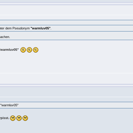
ter dem Pseudonym
"warmluv05"
.
machen.
"warmluv05"
m "warmluv05"
pisst.