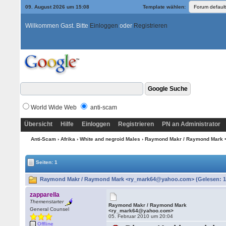
09. August 2026 um 15:08
Template wählen:
Willkommen Gast. Bitte
Einloggen
oder
Registrieren
World Wide Web
anti-scam
Übersicht
Hilfe
Einloggen
Registrieren
PN an Administrator
Anti-Scam
›
Afrika
›
White and negroid Males
› Raymond Makr / Raymond Mark
Seiten: 1
Raymond Makr / Raymond Mark <ry_mark64@yahoo.com> (Gelesen: 1
zapparella
Themenstarter
Raymond Makr / Raymond Mark
General Counsel
<ry_mark64@yahoo.com>
05. Februar 2010 um 20:04
Offline