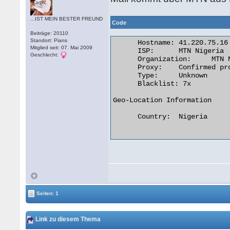
...IST MEIN BESTER FREUND
Code
Beiträge: 20110
Standort: Pians
      Hostname:	41.220.75.16

Mitglied seit: 07. Mai 2009
      ISP:	MTN Nigeria

Geschlecht:
      Organization:	MTN Nigeria

      Proxy:	Confirmed proxy server. (Read about proxy servers)

      Type:	Unknown

      Blacklist: 7x

Geo-Location Information

      Country:	Nigeria

Seiten: 1
Link zu diesem Thema