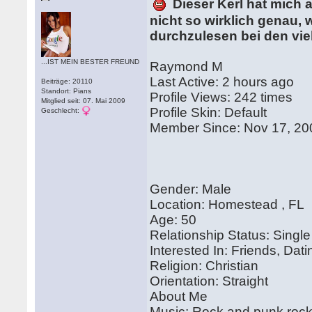
Dieser Kerl hat mich
nicht so wirklich genau, 
durchzulesen bei den viel
...IST MEIN BESTER FREUND
Raymond M
Last Active: 2 hours ago
Beiträge: 20110
Standort: Pians
Profile Views: 242 times
Mitglied seit: 07. Mai 2009
Profile Skin: Default
Geschlecht:
Member Since: Nov 17, 2
Gender: Male
Location: Homestead , FL
Age: 50
Relationship Status: Single
Interested In: Friends, Dat
Religion: Christian
Orientation: Straight
About Me
Music: Rock and punk roc