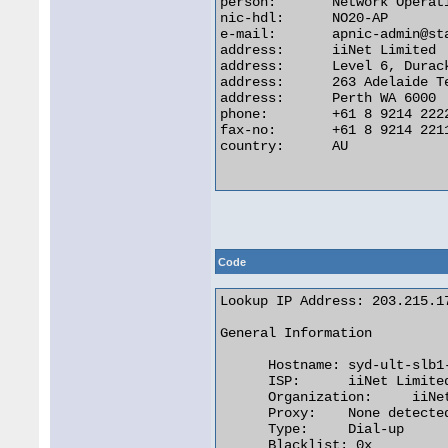
person:       Network Operati
nic-hdl:      NO20-AP

e-mail:       apnic-admin@sta
address:      iiNet Limited

address:      Level 6, Durack
address:      263 Adelaide Te
address:      Perth WA 6000

phone:        +61 8 9214 2222
fax-no:       +61 8 9214 2211
country:      AU

Code
Lookup IP Address: 203.215.17
General Information

      Hostname:	syd-ult-slb1-vlan5.ii.net

      ISP:	iiNet Limited

      Organization:	iiNet Limited

      Proxy:	None detected

      Type:	Dial-up

      Blacklist: 0x
