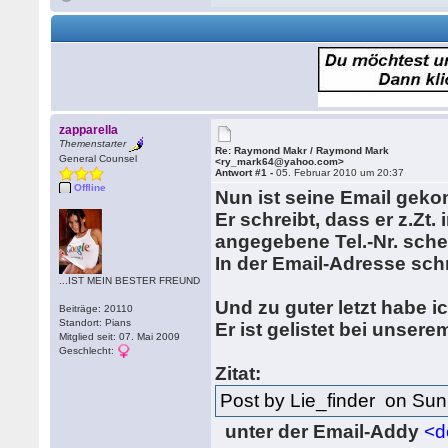
zapparella
Themenstarter
Re: Raymond Makr / Raymond Mark
General Counsel
<ry_mark64@yahoo.com>
Antwort #1 -
05. Februar 2010 um 20:37
Offline
Nun ist seine Email ge
Er schreibt, dass er z.Zt.
angegebene Tel.-Nr. sche
In der Email-Adresse sch
...IST MEIN BESTER FREUND
Und zu guter letzt habe
Beiträge: 20110
Standort: Pians
Er ist gelistet bei unser
Mitglied seit: 07. Mai 2009
Geschlecht:
Zitat:
Post by Lie_finder on Su
unter der Email-Addy
<d