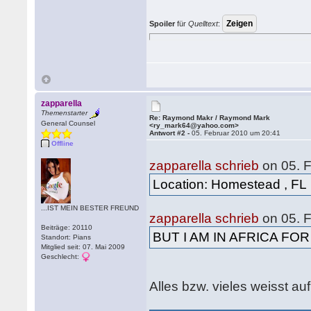
Spoiler
für
Quelltext
:
zapparella
Themenstarter
Re: Raymond Makr / Raymond Mark
General Counsel
<ry_mark64@yahoo.com>
Antwort #2 -
05. Februar 2010 um 20:41
Offline
zapparella schrieb
on 05. 
Location: Homestead , FL
...IST MEIN BESTER FREUND
zapparella schrieb
on 05. 
Beiträge: 20110
BUT I AM IN AFRICA FO
Standort: Pians
Mitglied seit: 07. Mai 2009
Geschlecht:
Alles bzw. vieles weisst au