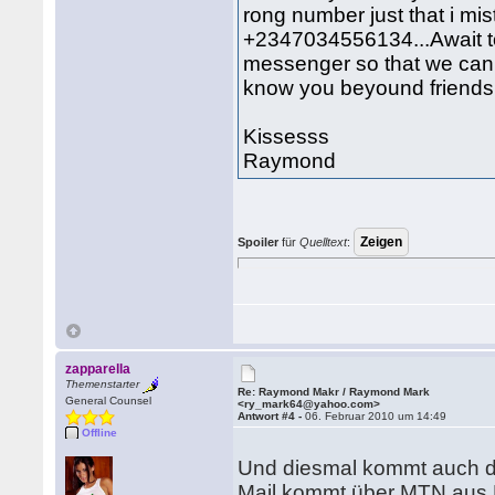
rong number just that i mi
+2347034556134...Await to
messenger so that we can 
know you beyound friends.
Kissesss
Raymond
Spoiler
für
Quelltext
:
zapparella
Themenstarter
Re: Raymond Makr / Raymond Mark
General Counsel
<ry_mark64@yahoo.com>
Antwort #4 -
06. Februar 2010 um 14:49
Offline
Und diesmal kommt auch d
Mail kommt über MTN aus N