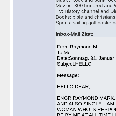
Movies: 300 hundred and W
TV: History channel and D
Books: bible and christia
Sports: sailing,golf,basketb
Inbox-Mail
Zitat:
From:Raymond M
To:Me
Date:Sonntag, 31. Januar
Subject:HELLO
Message:
HELLO DEAR,
ENGR.RAYMOND MARK, 
AND ALSO SINGLE. I A
WOMAN WHO IS RESPON
BE BY ME AT ALL TIME.