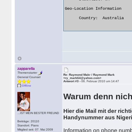
Geo-Location Information

      Country:	Australia

zapparella
Themenstarter
Re: Raymond Makr / Raymond Mark
General Counsel
<ry_mark64@yahoo.com>
Antwort #3 -
06. Februar 2010 um 14:47
Offline
Warum denn nicht
Hier die Mail mit der ri
...IST MEIN BESTER FREUND
Handynummer aus Nige
Beiträge: 20110
Standort: Pians
Information on phone nu
Mitglied seit: 07. Mai 2009