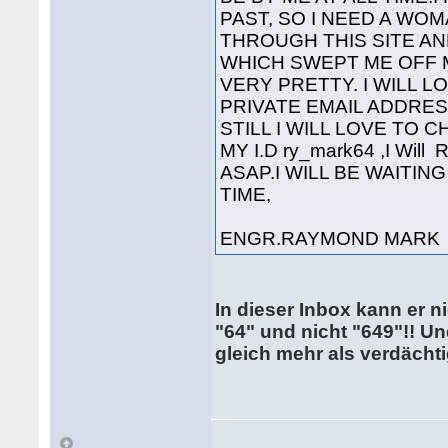
PAST, SO I NEED A WO
THROUGH THIS SITE AN
WHICH SWEPT ME OFF M
VERY PRETTY. I WILL 
PRIVATE EMAIL ADDRES
STILL I WILL LOVE TO
MY I.D ry_mark64 ,I Wi
ASAP.I WILL BE WAITI
TIME,
ENGR.RAYMOND MARK
In dieser Inbox kann er n
"64" und nicht "649"!! Un
gleich mehr als verdächti