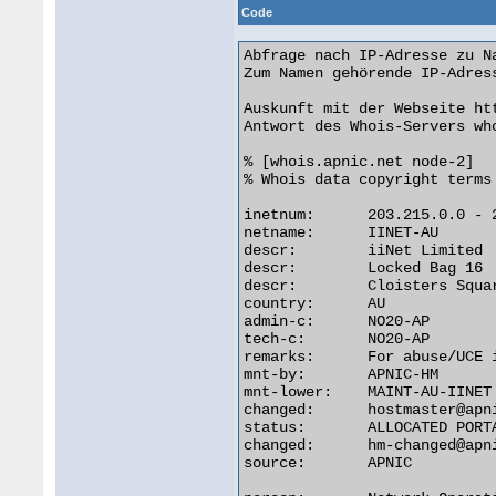
Code
Abfrage nach IP-Adresse zu N
Zum Namen gehörende IP-Adress
Auskunft mit der Webseite ht
Antwort des Whois-Servers who
% [whois.apnic.net node-2]

% Whois data copyright terms
inetnum:      203.215.0.0 - 2
netname:      IINET-AU

descr:        iiNet Limited

descr:        Locked Bag 16

descr:        Cloisters Squar
country:      AU

admin-c:      NO20-AP

tech-c:       NO20-AP

remarks:      For abuse/UCE 
mnt-by:       APNIC-HM

mnt-lower:    MAINT-AU-IINET

changed:      hostmaster@apni
status:       ALLOCATED PORTA
changed:      hm-changed@apni
source:       APNIC
