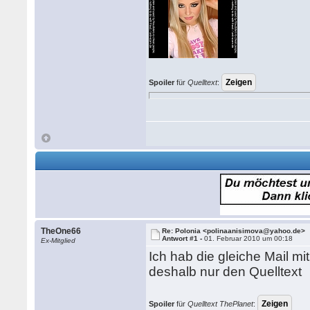
Spoiler
für
Quelltext
:
TheOne66
Re: Polonia <polinaanisimova@yahoo.de>
Antwort #1 -
01. Februar 2010 um 00:18
Ex-Mitglied
Ich hab die gleiche Mail 
deshalb nur den Quelltext
Spoiler
für
Quelltext ThePlanet
: