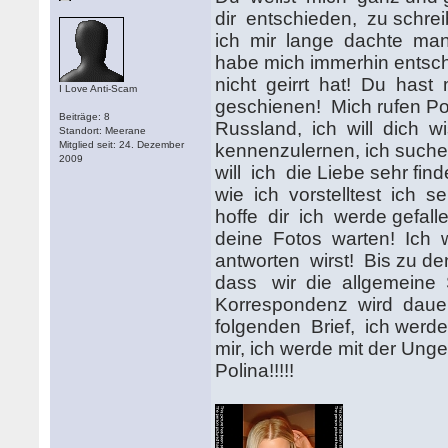
dir entschieden, zu schreib
ich mir lange dachte man 
habe mich immerhin entsch
nicht geirrt hat! Du has
I Love Anti-Scam
geschienen! Mich rufen Pol
Beiträge: 8
Russland, ich will dich wis
Standort: Meerane
Mitglied seit: 24. Dezember
kennenzulernen, ich suche
2009
will ich die Liebe sehr fin
wie ich vorstelltest ich se
hoffe dir ich werde gefalle
deine Fotos warten! Ich 
antworten wirst! Bis zu de
dass wir die allgemeine
Korrespondenz wird dauer
folgenden Brief, ich werde
mir, ich werde mit der Unge
Polina!!!!!