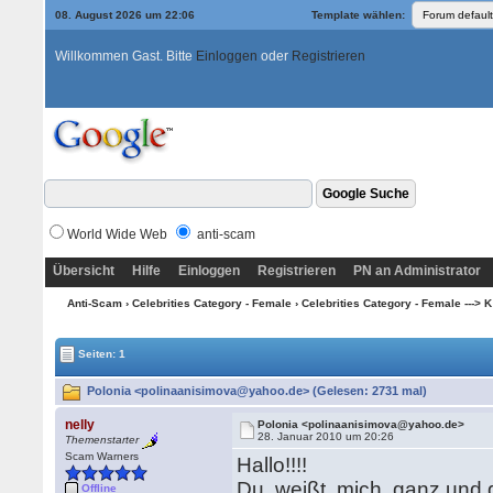
08. August 2026 um 22:06
Template wählen:
Willkommen Gast. Bitte
Einloggen
oder
Registrieren
World Wide Web
anti-scam
Übersicht
Hilfe
Einloggen
Registrieren
PN an Administrator
Anti-Scam
›
Celebrities Category - Female
›
Celebrities Category - Female ---> K
Seiten: 1
Polonia <polinaanisimova@yahoo.de> (Gelesen: 2731 mal)
nelly
Polonia <polinaanisimova@yahoo.de>
28. Januar 2010 um 20:26
Themenstarter
Scam Warners
Hallo!!!!
Du weißt mich ganz und ga
Offline