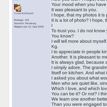
Your mood when you have r
It was pleasant to you.
I Love Anti-Scam!
I hope, that my photos it is
It is a lot of photo? I hope
Beiträge: 104
Standort: Flensburg
I
Mitglied seit: 01. April 2009
To trust you. I do not know 
You know?
I will tell more about myse
Kg.
I to appreciate in people ki
Another. It is pleasant to 
It is always glad, because
I simply adore. The grandm
Itself on kitchen. And what
I asked you about what wom
Men who are quiet like, si
Which I love, and which lo
You can be it? Or not? I th
We learn one another bette
Than you were engaged toda