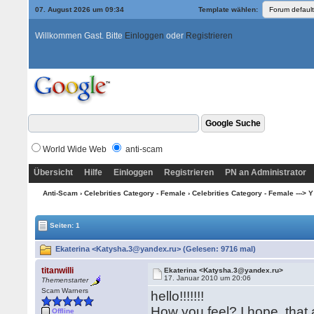
07. August 2026 um 09:34
Template wählen:
Willkommen Gast. Bitte
Einloggen
oder
Registrieren
World Wide Web
anti-scam
Übersicht
Hilfe
Einloggen
Registrieren
PN an Administrator
Anti-Scam
›
Celebrities Category - Female
›
Celebrities Category - Female ---> Y
Seiten: 1
Ekaterina <Katysha.3@yandex.ru> (Gelesen: 9716 mal)
titanwilli
Ekaterina <Katysha.3@yandex.ru>
17. Januar 2010 um 20:06
Themenstarter
Scam Warners
hello!!!!!!!
How you feel? I hope, that
Offline