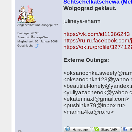
Schtschelkatschewa (Me
Wolgograd geklaut.
julineya-sharm
Abgeschlafft und ausgepufft!!
https://vk.com/id11366243
Beiträge: 28723
Standort: Йошкар-Ола
https://ru-ru.facebook.com
Mitglied seit: 06. Januar 2008
Geschlecht:
https://ok.ru/profile/3274
Externe Outings:
<oksanochka.sweety@ramb
<oksanochka123@yahoo.
<beautiful-lonely@yandex.
<yuliyazachenok@yahoo.
<ekaterinaxl@gmail.com>
<pushinka79@inbox.ru>
<marina4ka@ro.ru>
Homepage
Skype/VoIP