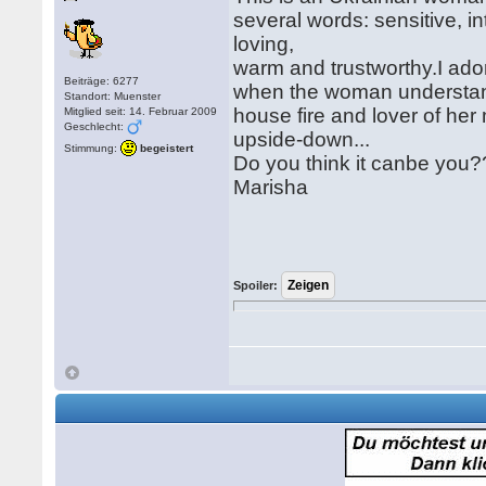
several words: sensitive, in
loving,
warm and trustworthy.I ador
Beiträge: 6277
when the woman understands
Standort: Muenster
house fire and lover of her
Mitglied seit: 14. Februar 2009
Geschlecht:
upside-down...
Stimmung:
begeistert
Do you think it canbe you
Marisha
Spoiler: