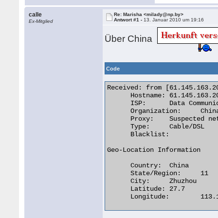
calle
Re: Marisha <milady@np.by>
Antwort #1 -
13. Januar 2010 um 19:16
Ex-Mitglied
Über China
Code
Received: from [61.145.163.2
      Hostname:	61.145.163.200

      ISP:	Data Communication Division

      Organization:	ChinaNet Guangdong Province Network

      Proxy:	Suspected network sharing device.

      Type:	Cable/DSL

      Blacklist:

Geo-Location Information

      Country:	China

      State/Region:	11

      City:	Zhuzhou

      Latitude:	27.7

      Longitude:	113.1333 
