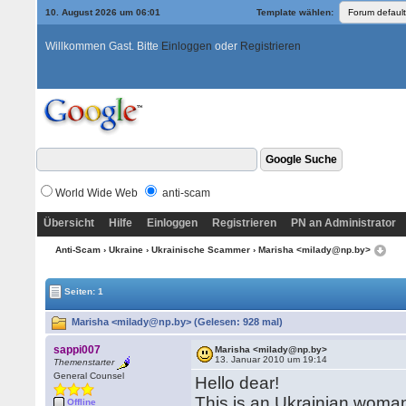
10. August 2026 um 06:01
Template wählen:
Willkommen Gast. Bitte
Einloggen
oder
Registrieren
World Wide Web
anti-scam
Übersicht
Hilfe
Einloggen
Registrieren
PN an Administrator
Anti-Scam
›
Ukraine
›
Ukrainische Scammer
› Marisha <milady@np.by>
Seiten: 1
Marisha <milady@np.by> (Gelesen: 928 mal)
sappi007
Marisha <milady@np.by>
13. Januar 2010 um 19:14
Themenstarter
General Counsel
Hello dear!
This is an Ukrainian woman
Offline