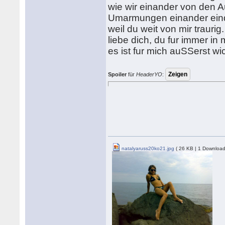
wie wir einander von den 
Umarmungen einander eindr
weil du weit von mir trauri
liebe dich, du fur immer in
es ist fur mich auSSerst wi
Spoiler
für
HeaderYO
:
natalyaruss20ko21.jpg
( 26 KB | 1 Download