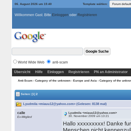
06. August 2026 um 15:40
Template wählen:
Willkommen Gast. Bitte
Einloggen
oder
Registrieren
World Wide Web
anti-scam
Übersicht
Hilfe
Einloggen
Registrieren
PN an Administrator
Anti-Scam
›
Category of the unknown - Europe and Asia
›
Category of the unkno
Seiten:
[1]
2
Lyudmila <miauu12@yahoo.com> (Gelesen: 8138 mal)
calle
Lyudmila <miauu12@yahoo.com>
30. November 2009 um 13:21
Ex-Mitglied
Hallo xxxxxxxxx! Danke fur 
Menschen nicht kennenzule