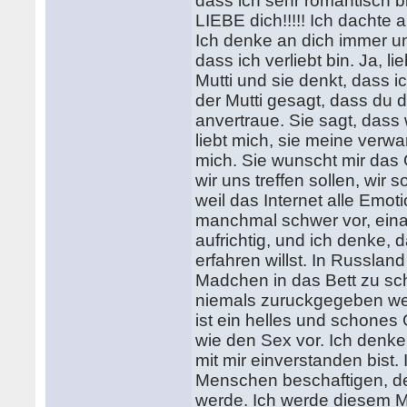
dass ich sehr romantisch bi
LIEBE dich!!!!! Ich dacht
Ich denke an dich immer u
dass ich verliebt bin. Ja, l
Mutti und sie denkt, dass ic
der Mutti gesagt, dass du 
anvertraue. Sie sagt, dass 
liebt mich, sie meine verwa
mich. Sie wunscht mir das
wir uns treffen sollen, wir
weil das Internet alle Emo
manchmal schwer vor, eina
aufrichtig, und ich denke,
erfahren willst. In Russla
Madchen in das Bett zu sc
niemals zuruckgegeben w
ist ein helles und schones 
wie den Sex vor. Ich denke
mit mir einverstanden bist.
Menschen beschaftigen, der
werde. Ich werde diesem 