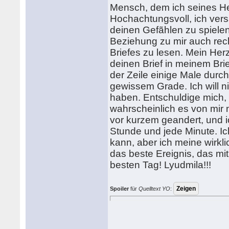
Mensch, dem ich seines Her
Hochachtungsvoll, ich vers
deinen Gefãhlen zu spielen
Beziehung zu mir auch rech
Briefes zu lesen. Mein Her
deinen Brief in meinem Brie
der Zeile einige Male durch
gewissem Grade. Ich will n
haben. Entschuldige mich, 
wahrscheinlich es von mir
vor kurzem geandert, und i
Stunde und jede Minute. Ic
kann, aber ich meine wirkli
das beste Ereignis, das m
besten Tag! Lyudmila!!!
Spoiler
für
Quelltext YO
: