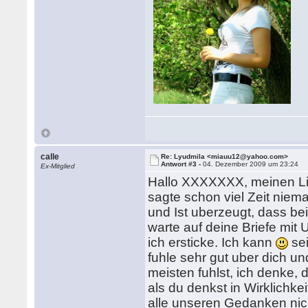
calle
Re: Lyudmila <miauu12@yahoo.com>
Antwort #3 -
04. Dezember 2009 um 23:24
Ex-Mitglied
Hallo XXXXXXX, meinen Lie
sagte schon viel Zeit nie
und Ist uberzeugt, dass be
warte auf deine Briefe mit
ich ersticke. Ich kann
sei
fuhle sehr gut uber dich un
meisten fuhlst, ich denke, 
als du denkst in Wirklichke
alle unseren Gedanken nicht