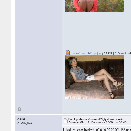
nataly1amur241rgt.jpg
( 24 KB | 3 Download
calle
Re: Lyudmila <miauu12@yahoo.com>
Antwort #9 -
11. Dezember 2009 um 09:40
Ex-Mitglied
Hallo geliebt XXXXXX! Mir 