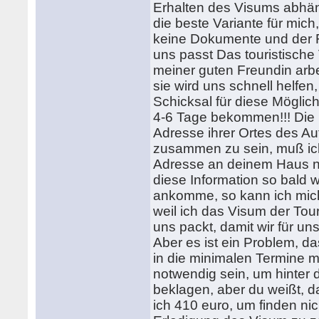
Erhalten des Visums abhäng
die beste Variante für mich
keine Dokumente und der Fo
uns passt Das touristische
meiner guten Freundin arbei
sie wird uns schnell helf
Schicksal für diese Möglic
4-6 Tage bekommen!!! Die L
Adresse ihrer Ortes des Au
zusammen zu sein, muß ic
Adresse an deinem Haus nä
diese Information so bald 
ankomme, so kann ich mich
weil ich das Visum der Tour
uns packt, damit wir für u
Aber es ist ein Problem, d
in die minimalen Termine 
notwendig sein, um hinter 
beklagen, aber du weißt, 
ich 410 euro, um finden nic