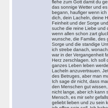
flehe zum Gott damit du ge
das sonnige Wetter und es 
begann, haufiger wenn ich 
dich, dein Lacheln, deine 
Feinheit und der Sorge und 
suche die reine Liebe und 
wenn allen schon zart gluckl
wunsche, die Familie, des
Sorge und die standige Unt
ich strebe danach, wonach
war in der Vergangenheit f
Herz zerschlagen. Ich sol
ganzes Leben leben werde. 
Lacheln anzuvertrauen. Jetz
des Betruges, aber man m
Ich sage dir nicht, dass
den Menschen gut wissen, 
nicht lange, aber ich kann
Mensch, es mir sehr gefalls
geliebt lieben und zu sein 
ich offen sein soll. Ich ha