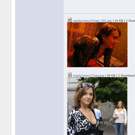
nataly1amur15mpti_001.jpg
( 24 KB | 1 Dow
nataly1amur17arpj.jpg
( 39 KB | 1 Download