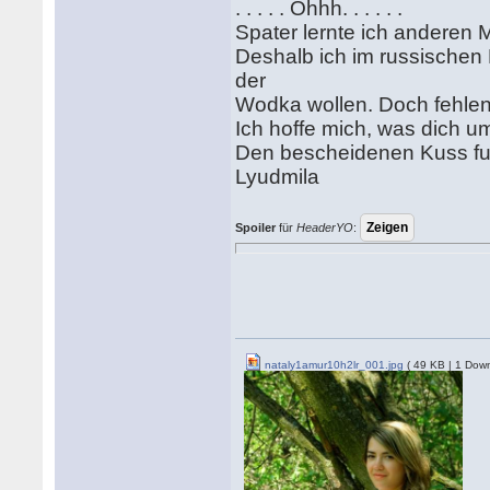
. . . . . Ohhh. . . . . .
Spater lernte ich anderen
Deshalb ich im russischen
der
Wodka wollen. Doch fehlen 
Ich hoffe mich, was dich u
Den bescheidenen Kuss fur
Lyudmila
Spoiler
für
HeaderYO
:
nataly1amur10h2lr_001.jpg
( 49 KB | 1 Dow