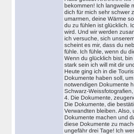
bekommen! Ich langweile mi
dich für mich sehr schwer z
umarmen, deine Wärme so, 
du zu fühlen ist glücklich. 
wird. Und wir werden zusam
ich versuche, sich unser
scheint es mir, dass du neb
fühle. Ich fühle, wenn du d
Wenn du glücklich bist, bin
stark sein ich will mit dir
Heute ging ich in die Touri
Dokumente haben soll, um z
notwendigen Dokumente ha
Schwarz-Weissfotografien,
4. Die Dokumente, zeugend,
Die Dokumente, die bestät
Verwandten bleiben. Also, 
Dokumente machen und das
diese Dokumente zu mache
ungefähr drei Tage! Ich we