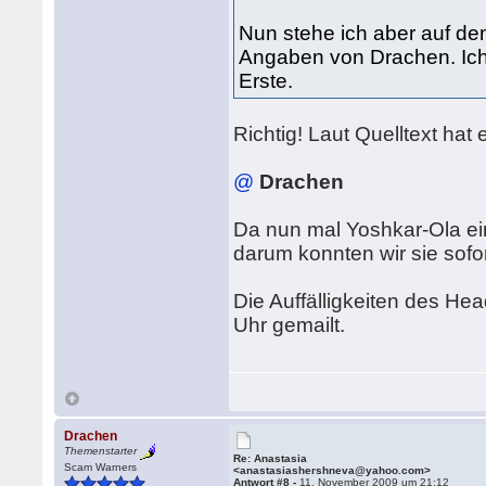
Nun stehe ich aber auf de
Angaben von Drachen. Ich 
Erste.
Richtig! Laut Quelltext hat
@
Drachen
Da nun mal Yoshkar-Ola ei
darum konnten wir sie sofor
Die Auffälligkeiten des He
Uhr gemailt.
Drachen
Themenstarter
Re: Anastasia
Scam Warners
<anastasiashershneva@yahoo.com>
Antwort #8 -
11. November 2009 um 21:12