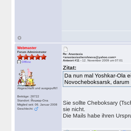
Webmaster
Forum Administrator
Re: Anastasia
<anastasiashershneva@yahoo.com>
Antwort #11 -
12. November 2009 um 07:01
Offline
Zitat:
Da nun mal Yoshkar-Ola ei
Novocheboksarsk, darum kon
Abgeschlafft und ausgepufft!!
Beiträge: 28722
Standort: Йошкар-Ола
Sie sollte Cheboksary (Tsc
Mitglied seit: 06. Januar 2008
sie nicht.
Geschlecht:
Die Mails habe ihren Urspr