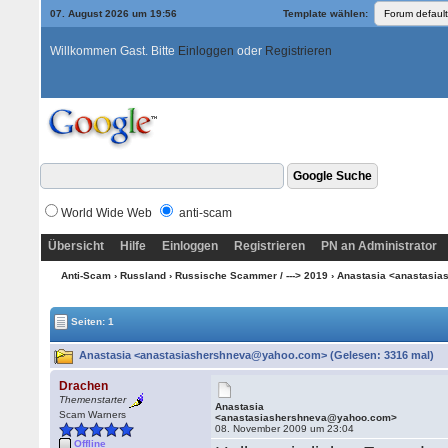
07. August 2026 um 19:56
Template wählen:
Willkommen Gast. Bitte
Einloggen
oder
Registrieren
World Wide Web
anti-scam
Übersicht
Hilfe
Einloggen
Registrieren
PN an Administrator
Anti-Scam
›
Russland
›
Russische Scammer / ---> 2019
› Anastasia <anastasi
Seiten: 1
Anastasia <anastasiashershneva@yahoo.com> (Gelesen: 3316 mal)
Drachen
Themenstarter
Anastasia
Scam Warners
<anastasiashershneva@yahoo.com>
08. November 2009 um 23:04
Offline