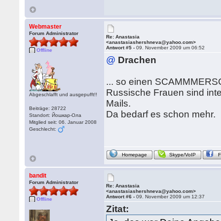
Webmaster
Forum Administrator
Re: Anastasia
<anastasiashershneva@yahoo.com>
Antwort #5 -
09. November 2009 um 06:52
Offline
@
Drachen
... so einen SCAMMMERSC
Russische Frauen sind intel
Abgeschlafft und ausgepufft!!
Mails.
Beiträge: 28722
Da bedarf es schon mehr.
Standort: Йошкар-Ола
Mitglied seit: 06. Januar 2008
Geschlecht:
Homepage
Skype/VoIP
bandit
Forum Administrator
Re: Anastasia
<anastasiashershneva@yahoo.com>
Antwort #6 -
09. November 2009 um 12:37
Offline
Zitat: