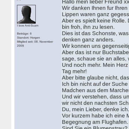
Hallo mein lieber Freund 
Wir danken Ihnen fur Ihren 
Lippen waren ganz geges
Aber es spielt keine Rolle
I love Anti-Scam
bin froh, ihn zu lesen.
Dies ist das Schonste, was
Beiträge: 6
Standort: Horgen
denken ganz anders.
Mitglied seit: 08. November
Wir konnen uns gegenseiti
2009
Aber das ist nur Buchstabe
sage, schaue sie an alles,
Und noch mehr. Mein Herz s
Tag mehr!
Aber bitte glaube nicht, da
Ich bin nicht auf der Such
Madchen aus dem Marchen.
Und wir verstehen, dass u
wir nicht den nachsten Sc
Du, mein Lieber, denke ic
Vor kurzem habe ich eine M
Begegnung am Flughafen
Sind Sie ein Blumenstrau? 