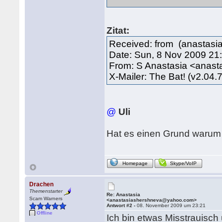
Zitat:
Received: from (anastasi
Date: Sun, 8 Nov 2009 21
From: S Anastasia <ana
X-Mailer: The Bat! (v2.
@
Uli
Hat es einen Grund warum s
Homepage
Skype/VoIP
Drachen
Themenstarter
Re: Anastasia
Scam Warners
<anastasiashershneva@yahoo.com>
Antwort #2 -
08. November 2009 um 23:21
Offline
Ich bin etwas Misstrauisch 