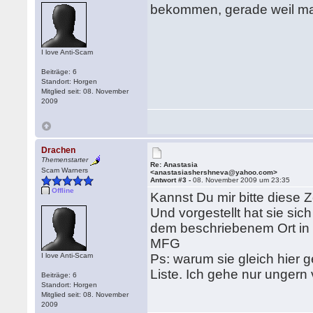
bekommen, gerade weil man 
I love Anti-Scam
Beiträge: 6
Standort: Horgen
Mitglied seit: 08. November
2009
Drachen
Themenstarter
Re: Anastasia
Scam Warners
<anastasiashershneva@yahoo.com>
Antwort #3 -
08. November 2009 um 23:35
Offline
Kannst Du mir bitte diese 
Und vorgestellt hat sie sic
dem beschriebenem Ort in
MFG
I love Anti-Scam
Ps: warum sie gleich hier g
Liste. Ich gehe nur unger
Beiträge: 6
Standort: Horgen
Mitglied seit: 08. November
2009