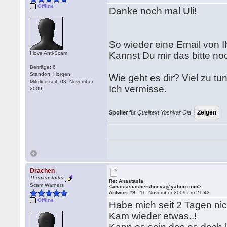
Offline
Danke noch mal Uli!
So wieder eine Email von Ihr
I love Anti-Scam
Kannst Du mir das bitte noch
Beiträge: 6
Standort: Horgen
Wie geht es dir? Viel zu tu
Mitglied seit: 08. November
Ich vermisse.
2009
Spoiler
für
Quelltext Yoshkar Ola
:
Drachen
Themenstarter
Re: Anastasia
Scam Warners
<anastasiashershneva@yahoo.com>
Antwort #9 -
11. November 2009 um 21:43
Offline
Habe mich seit 2 Tagen nic
Kam wieder etwas..!