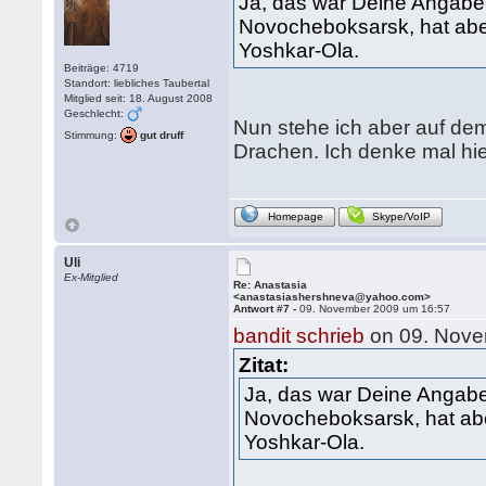
Ja, das war Deine Angabe 
Novocheboksarsk, hat aber
Yoshkar-Ola.
Beiträge: 4719
Standort: liebliches Taubertal
Mitglied seit: 18. August 2008
Geschlecht:
Nun stehe ich aber auf de
Stimmung:
gut druff
Drachen. Ich denke mal hier
Homepage
Skype/VoIP
Uli
Ex-Mitglied
Re: Anastasia
<anastasiashershneva@yahoo.com>
Antwort #7 -
09. November 2009 um 16:57
bandit schrieb
on 09. Nove
Zitat:
Ja, das war Deine Angabe
Novocheboksarsk, hat abe
Yoshkar-Ola.