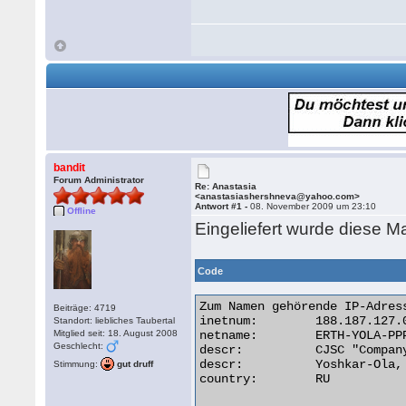
bandit
Forum Administrator
Re: Anastasia
<anastasiashershneva@yahoo.com>
Antwort #1 -
08. November 2009 um 23:10
Offline
Eingeliefert wurde diese M
Code
Zum Namen gehörende IP-Adress
Beiträge: 4719
inetnum:        188.187.127.0
Standort: liebliches Taubertal
Mitglied seit: 18. August 2008
netname:        ERTH-YOLA-PPP
Geschlecht:
descr:          CJSC "Compan
descr:          Yoshkar-Ola, 
Stimmung:
gut druff
country:        RU
