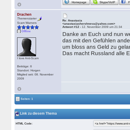
Homepage
Skype/VoIP
Drachen
Themenstarter
Re: Anastasia
Scam Warners
<anastasiashershneva@yahoo.com>
Antwort #12 -
12. November 2009 um 21:34
Offline
Danke an Euch und nun wei
das mit den Gefühlen ander
um bloss ans Geld zu gelang
Das macht Russland alle Eh
I love Anti-Scam
Beiträge: 6
Standort: Horgen
Mitglied seit: 08. November
2009
Seiten: 1
Link zu diesem Thema
HTML Code: