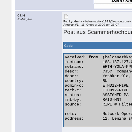
calle
Ex-Mitglied
Re: Lyudmila <belosnezhka1983@yahoo.com>
Antwort #1 -
11. Oktober 2009 um 23:07
Post aus Scammerhochbu
Code
Received: from  (belosnezhka
inetnum:        188.187.127.0
netname:        ERTH-YOLA-PPP
descr:          CJSC "Compan
descr:          Yoshkar-Ola, 
country:        RU

admin-c:        ETHD12-RIPE

tech-c:         ETHD12-RIPE

status:         ASSIGNED PA

mnt-by:         RAID-MNT

source:         RIPE # Filter
role:           Network Oper
address:        12, Lenina s