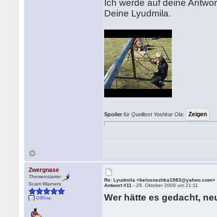
Ich werde auf deine Antwor
Deine Lyudmila.
Spoiler
für
Quelltext Yoshkar Ola
:
Zwergnase
Themenstarter
Re: Lyudmila <belosnezhka1983@yahoo.com>
Scam Warners
Antwort #11 -
29. Oktober 2009 um 21:11
Wer hätte es gedacht, neu
Offline