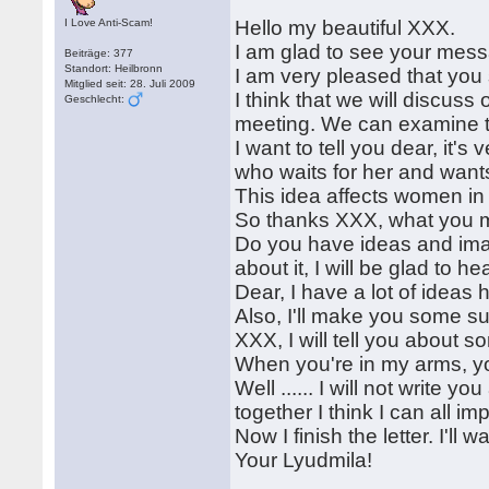
I Love Anti-Scam!
Hello my beautiful XXX.
I am glad to see your mes
Beiträge: 377
Standort: Heilbronn
I am very pleased that you 
Mitglied seit: 28. Juli 2009
I think that we will discuss
Geschlecht:
meeting. We can examine th
I want to tell you dear, it
who waits for her and wants
This idea affects women in 
So thanks XXX, what you m
Do you have ideas and ima
about it, I will be glad to hea
Dear, I have a lot of ideas 
Also, I'll make you some sur
XXX, I will tell you about 
When you're in my arms, yo
Well ...... I will not write 
together I think I can all i
Now I finish the letter. I'll w
Your Lyudmila!