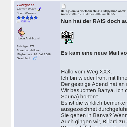
Zwergnase
Themenstarter
Re: Lyudmila <belosnezhka1983@yahoo.com>
Scam Warners
Antwort #8 -
17. Oktober 2009 um 09:55
Nun hat der RAIS doch 
Offline
I Love Anti-Scam!
Beiträge: 377
Standort: Heilbronn
Es kam eine neue Mail vo
Mitglied seit: 28. Juli 2009
Geschlecht:
Hallo vom Weg XXX.
Ich bin wieder froh, mit Ih
Der gestrige Abend hat an
Wir besuchten Banya. Ich 
Sauna) horten".
Es ist die wirklich bemerke
ausgezeichnet durchgefuhr
Sie gehen in Banya? Wenn 
Auch gingen wir, Billard z