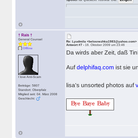
† Rais †
General Counsel
Re: Lyudmila <belosnezhka1983@yahoo.com>
Antwort #7 -
16. Oktober 2009 um 23:46
Offline
Da wirds aber Zeit, daß Ti
Auf
delphifaq.com
ist sie 
I love Anti-Scam
lisa's unsorted photos auf
Beiträge: 5807
Standort: Oberpfalz
Mitglied seit: 04. März 2008
Geschlecht: