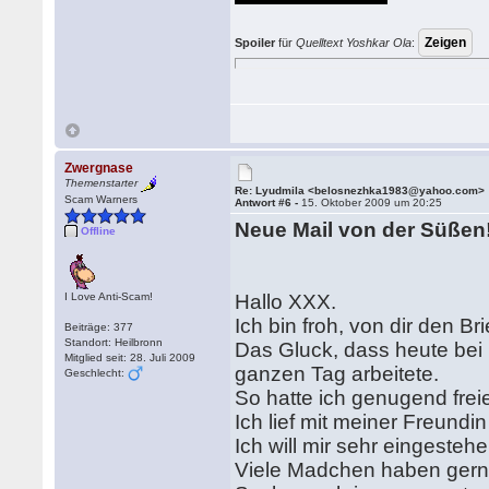
Spoiler
für
Quelltext Yoshkar Ola
:
Zwergnase
Themenstarter
Re: Lyudmila <belosnezhka1983@yahoo.com>
Scam Warners
Antwort #6 -
15. Oktober 2009 um 20:25
Neue Mail von der Süßen
Offline
I Love Anti-Scam!
Hallo XXX.
Ich bin froh, von dir den Br
Beiträge: 377
Standort: Heilbronn
Das Gluck, dass heute bei m
Mitglied seit: 28. Juli 2009
ganzen Tag arbeitete.
Geschlecht:
So hatte ich genugend fre
Ich lief mit meiner Freund
Ich will mir sehr eingesteh
Viele Madchen haben gern,