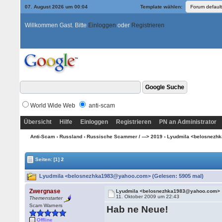
07. August 2026 um 00:04
Template wählen:
Willkommen Gast. Bitte
Einloggen
oder
Registrieren
World Wide Web
anti-scam
Übersicht
Hilfe
Einloggen
Registrieren
PN an Administrator
Anti-Scam
›
Russland
›
Russische Scammer / ---> 2019
› Lyudmila <belosnez
Seiten:
[1]
2
Lyudmila <belosnezhka1983@yahoo.com> (Gelesen: 5905 mal)
Zwergnase
Lyudmila <belosnezhka1983@yahoo.com>
11. Oktober 2009 um 22:43
Themenstarter
Scam Warners
Hab ne Neue!
Offline