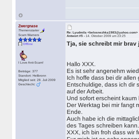
Zwergnase
Themenstarter
Re: Lyudmila <belosnezhka1983@yahoo.com>
Scam Warners
Antwort #5 -
14. Oktober 2009 um 23:25
Tja, sie schreibt mir brav
Offline
I Love Anti-Scam!
Hallo XXX.
Es ist sehr angenehm wied
Beiträge: 377
Standort: Heilbronn
Ich hoffe dass bei dir alle
Mitglied seit: 28. Juli 2009
Entschuldige, dass ich dir 
Geschlecht:
auf der Arbeit.
Und sofort erscheint kaum b
Der Werktag bei mir fangt 
Ende.
Auch habe ich die mittagli
des Tages schreiben kann
XXX, ich bin froh dass wir 