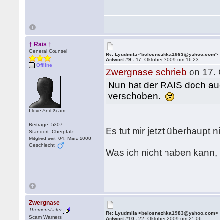
† Rais †
General Counsel
Re: Lyudmila <belosnezhka1983@yahoo.com>
Antwort #9 -
17. Oktober 2009 um 16:23
Offline
Zwergnase schrieb
on 17. 
Nun hat der RAIS doch a
verschoben.
I love Anti-Scam
Beiträge: 5807
Es tut mir jetzt überhaupt 
Standort: Oberpfalz
Mitglied seit: 04. März 2008
Geschlecht:
Was ich nicht haben kann, 
Zwergnase
Themenstarter
Re: Lyudmila <belosnezhka1983@yahoo.com>
Scam Warners
Antwort #10 -
22. Oktober 2009 um 21:06