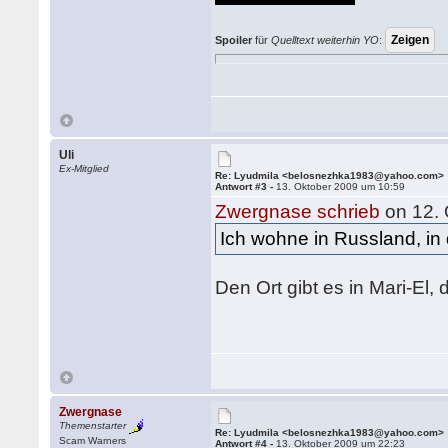
Spoiler
für
Quelltext weiterhin YO
:
Uli
Ex-Mitglied
Re: Lyudmila <belosnezhka1983@yahoo.com>
Antwort #3 -
13. Oktober 2009 um 10:59
Zwergnase schrieb
on 12. 
Ich wohne in Russland, in
Den Ort gibt es in Mari-El,
Zwergnase
Themenstarter
Re: Lyudmila <belosnezhka1983@yahoo.com>
Scam Warners
Antwort #4 -
13. Oktober 2009 um 22:23