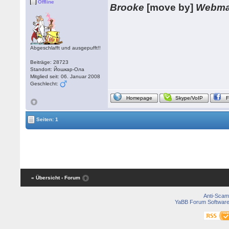
Offline
Brooke
[move by]
Webma
Abgeschlafft und ausgepufft!!
Beiträge: 28723
Standort: Йошкар-Ола
Mitglied seit: 06. Januar 2008
Geschlecht:
Homepage
Skype/VoIP
Seiten: 1
« Übersicht
‹ Forum
Anti-Scam
YaBB Forum Softwar