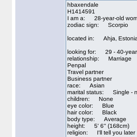
hbaxendale
H1414591
I am a: 28-year-old wo
zodiac sign: Scorpio
located in: Ahja, Estoni
looking for: 29 - 40-yea
relationship: Marriage
Penpal
Travel partner
Business partner
race: Asian
marital status: Single - 
children: None
eye color: Blue
hair color: Black
body type: Average
height: 5' 6'' (168cm)
religion: I'll tell you later