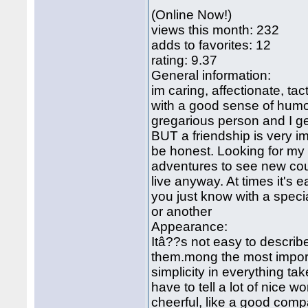
(Online Now!)
views this month: 232
adds to favorites: 12
rating: 9.37
General information:
im caring, affectionate, t
with a good sense of humour, 
gregarious person and I ge
BUT a friendship is very impo
be honest. Looking for my
adventures to see new count
live anyway. At times it's
you just know with a spec
or another
Appearance:
Itâ??s not easy to describe
them.mong the most import
simplicity in everything ta
have to tell a lot of nice
cheerful, like a good com