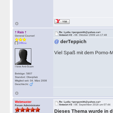
YIM
† Rais †
Re: Lydia <pergsmith@yahoo.ca>
Antwort #2 -
08. Oktober 2009 um 17:48
General Counsel
@
derTeppich
Offline
Viel Spaß mit dem Porno
I love Anti-Scam
Beiträge: 5807
Standort: Oberpfalz
Mitglied seit: 04. März 2008
Geschlecht:
Webmaster
Re: Lydia <pergsmith@yahoo.ca>
Antwort #3 -
08. September 2018 um 07:44
Forum Administrator
Dieses Thema wurde in 