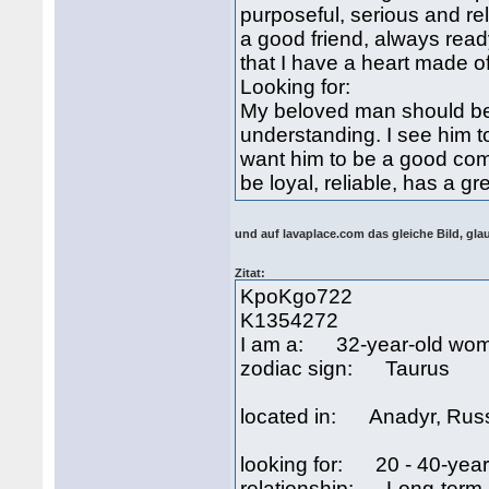
purposeful, serious and rel
a good friend, always read
that I have a heart made of
Looking for:
My beloved man should be
understanding. I see him to
want him to be a good com
be loyal, reliable, has a g
und auf lavaplace.com das gleiche Bild, gl
Zitat:
KpoKgo722
K1354272
I am a: 32-year-old wo
zodiac sign: Taurus
located in: Anadyr, Rus
looking for: 20 - 40-yea
relationship: Long-term r