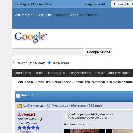
07. August 2026 um 00:42
Template wählen:
Willkommen Gast. Bitte
Einloggen
oder
Registrieren
World Wide Web
anti-scam
Übersicht
Hilfe
Einloggen
Registrieren
PN an Administrator
Anti-Scam
›
Erotik- und Pornomodels
›
Erotik- and Pornmodels in mega contrib
Seiten: 1
Lydia <pergsmith@yahoo.ca> (Gelesen: 4393 mal)
derTeppich
Lydia <pergsmith@yahoo.ca>
08. Oktober 2009 um 09:16
Themenstarter
Scam Warners
Auf lavaplace.com
Offline