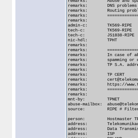
remarks:        Abuse and sp
remarks:        DNS problems
remarks:        Routing prob
remarks:        ============
remarks:

admin-c:        TK569-RIPE

tech-c:         TK569-RIPE

tech-c:         JS1838-RIPE

nic-hdl:        TPHT

remarks:

remarks:        ============
remarks:        In case of a
remarks:        spamming or 
remarks:        TP S.A. addr
remarks:

remarks:        TP CERT

remarks:        cert@telekomu
remarks:        https://www.t
remarks:        ============
remarks:

mnt-by:         TPNET

abuse-mailbox:  abuse@telekom
source:         RIPE # Filter
person:         Hostmaster TP
address:        Telekomunikac
address:        Data Transmis
address:        ISP
