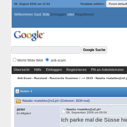
06. August 2026 um 11:54
Template wählen:
Willkommen Gast. Bitte
Einloggen
oder
Registrieren
World Wide Web
anti-scam
Übersicht
Hilfe
Einloggen
Registrieren
PN an Administrator
Anti-Scam
›
Russland
›
Russische Scammer / ---> 2019
› Natalia <natahko@o2.
Seiten: 1
Natalia <natahko@o2.pl> (Gelesen: 2634 mal)
peter
Natalia <natahko@o2.pl>
08. September 2009 um 09:04
Ex-Mitglied
Ich parke mal die Süsse hi