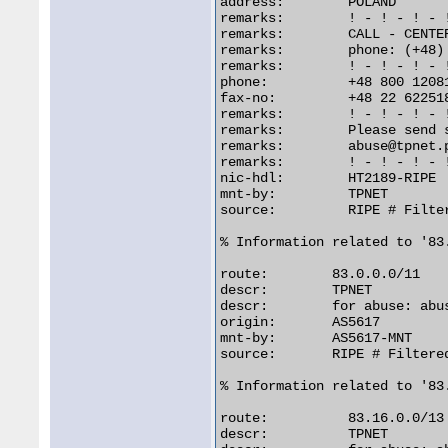
address:        POLAND

remarks:        ! - ! - ! - !
remarks:        CALL - CENTER
remarks:        phone: (+48) 
remarks:        ! - ! - ! - !
phone:          +48 800 12081
fax-no:         +48 22 622518
remarks:        ! - ! - ! - 
remarks:        Please send 
remarks:        abuse@tpnet.p
remarks:        ! - ! - ! - 
nic-hdl:        HT2189-RIPE

mnt-by:         TPNET

source:         RIPE # Filter
% Information related to '83.
route:        83.0.0.0/11

descr:        TPNET

descr:        for abuse: abus
origin:       AS5617

mnt-by:       AS5617-MNT

source:       RIPE # Filtered
% Information related to '83.
route:          83.16.0.0/13

descr:          TPNET
