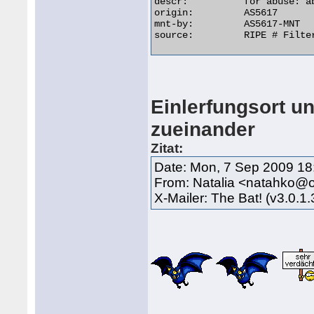
descr:          for abuse: ab
origin:         AS5617

mnt-by:         AS5617-MNT

source:         RIPE # Filter
Einlerfungsort un
zueinander
Zitat:
Date: Mon, 7 Sep 2009 18
From: Natalia <natahko@o
X-Mailer: The Bat! (v3.