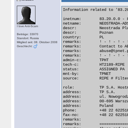
Information related to '83.20
inetnum:        83.20.0.0 - 8
netname:        NEOSTRADA-ADS
I love Anti-Scam
descr:          Neostrada Plu
descr:          Poznan

Beiträge: 33970
country:        PL

Standort: Russia
remarks:        ! - ! - ! - !
Mitglied seit: 08. Oktober 2008
remarks:        Contact to AB
Geschlecht:
remarks:        abuse@tpnet.p
remarks:        ! - ! - ! - !
admin-c:        TPHT

tech-c:         HT2189-RIPE

status:         ASSIGNED PA

mnt-by:         TPNET

source:         RIPE # Filter
role:           TP S.A. Hostm
address:        TP S.A.

address:        ul. Nowogrodz
address:        00-695 Warsza
address:        Poland

phone:          +48 22 622518
fax-no:         +48 22 622518
remarks:

remarks:        ============