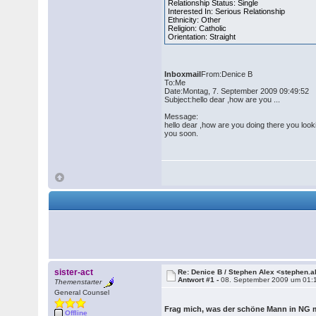
Relationship Status: Single
Interested In: Serious Relationship
Ethnicity: Other
Religion: Catholic
Orientation: Straight
Inboxmail
From:Denice B
To:Me
Date:Montag, 7. September 2009 09:49:52
Subject:hello dear ,how are you ...
Message:
hello dear ,how are you doing there you look
you soon.
sister-act
Re: Denice B / Stephen Alex <stephen.
Antwort #1 -
08. September 2009 um 01:
Themenstarter
General Counsel
Frag mich, was der schöne Mann in NG 
Offline