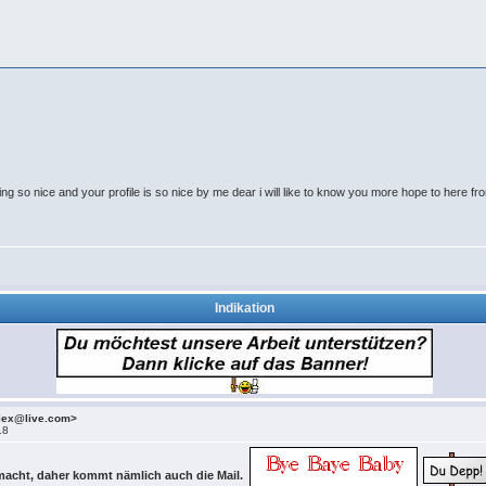
ing so nice and your profile is so nice by me dear i will like to know you more hope to here
Indikation
alex@live.com>
18
macht, daher kommt nämlich auch die Mail.