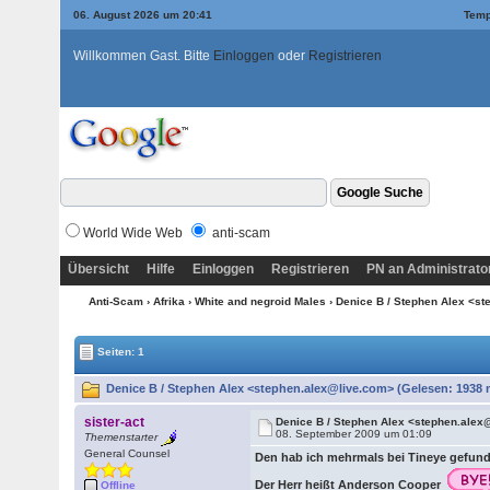
06. August 2026 um 20:41
Temp
Willkommen Gast. Bitte
Einloggen
oder
Registrieren
World Wide Web
anti-scam
Übersicht
Hilfe
Einloggen
Registrieren
PN an Administrato
Anti-Scam
›
Afrika
›
White and negroid Males
› Denice B / Stephen Alex <s
Seiten: 1
Denice B / Stephen Alex <stephen.alex@live.com> (Gelesen: 1938 
sister-act
Denice B / Stephen Alex <stephen.alex
08. September 2009 um 01:09
Themenstarter
General Counsel
Den hab ich mehrmals bei Tineye gefun
Der Herr heißt Anderson Cooper
Offline