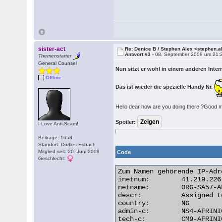
sister-act
Re: Denice B / Stephen Alex <stephen.
Antwort #3 -
08. September 2009 um 21:
Themenstarter
General Counsel
Nun sitzt er wohl in einem anderen Inte
Offline
Das ist wieder die spezielle Handy Nr.
Hello dear how are you doing there ?Good mo
Spoiler:
I Love Anti-Scam!
Beiträge: 1658
Standort: Dörfles-Esbach
Mitglied seit: 20. Juni 2009
Code
Geschlecht:
Zum Namen gehörende IP-Adr
inetnum:        41.219.226
netname:        ORG-SA57-A
descr:          Assigned t
country:        NG

admin-c:        NS4-AFRINIC
tech-c:         CM9-AFRINIC