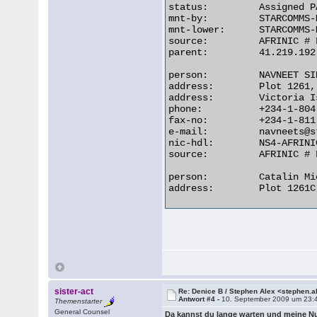
status:         Assigned PA
mnt-by:         STARCOMMS-M
mnt-lower:      STARCOMMS-M
source:         AFRINIC # 
parent:         41.219.192
person:         NAVNEET SIN
address:        Plot 1261,
address:        Victoria I
phone:          +234-1-804-
fax-no:         +234-1-811-
e-mail:         navneets@s
nic-hdl:        NS4-AFRINIC
source:         AFRINIC # 
person:         Catalin Mic
address:        Plot 1261C
sister-act
Re: Denice B / Stephen Alex <stephen.
Antwort #4 -
10. September 2009 um 23:
Themenstarter
General Counsel
Da kannst du lange warten und meine 