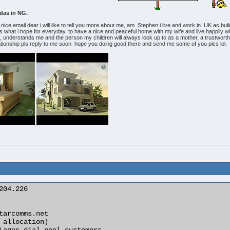
 das in NG.
nice email dear i will like to tell you more about me, am Stephen i live and work in UK as buil
's is what i hope for everyday, to have a nice and peaceful home with my wife and live happily wi
, understands me and the person my children will always look up to as a mother, a trustworthy 
lationship pls reply to me soon hope you doing good there and send me some of you pics lol.
204.226

tarcomms.net

 allocation)
