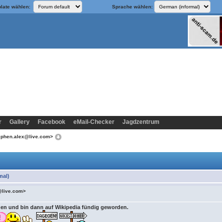
late wählen:
Sprache wählen:
r
Gallery
Facebook
eMail-Checker
Jagdzentrum
tephen.alex@live.com>
mal)
@live.com>
den und bin dann auf Wikipedia fündig geworden.