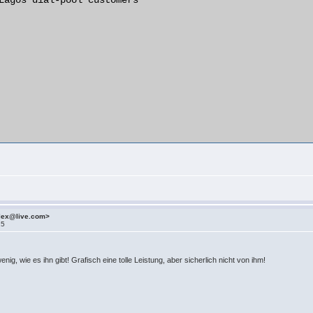
Lagos dial-pool customers

alex@live.com>
15
nig, wie es ihn gibt! Grafisch eine tolle Leistung, aber sicherlich nicht von ihm!