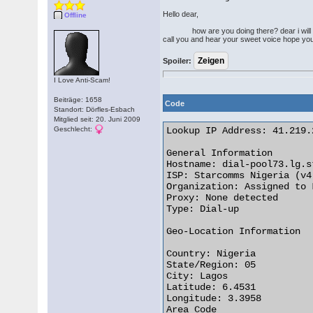
Hello dear,
Offline
how are you doing there? dear i will like 
call you and hear your sweet voice hope yo
Spoiler:
I Love Anti-Scam!
Beiträge: 1658
Code
Standort: Dörfles-Esbach
Mitglied seit: 20. Juni 2009
Geschlecht:
Lookup IP Address: 41.219.
General Information

Hostname: dial-pool73.lg.s
ISP: Starcomms Nigeria (v4
Organization: Assigned to 
Proxy: None detected

Type: Dial-up

Geo-Location Information

Country: Nigeria   

State/Region: 05

City: Lagos

Latitude: 6.4531

Longitude: 3.3958

Area Code  
