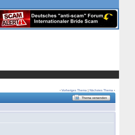
‹
Vorheriges Thema
|
Nächstes Thema
›
Thema versenden