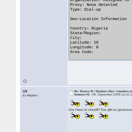
Organization: Assigned to 
Proxy: None detected

Type: Dial-up

Geo-Location Information

Country: Nigeria   

State/Region: 

City: 

Latitude: 10

Longitude: 8

Area Code:   

Uli
Re: Denice B / Stephen Alex <stephen.
Antwort #2 -
08. September 2009 um 11:
Ex-Mitglied
Das Haus ist virtuell!!! Das gibt es genausowe