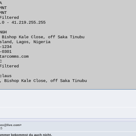


NT

NT

Filtered

.0 - 41.219.255.255

GH

 Bishop Kale Close, off Saka Tinubu

sland, Lagos, Nigeria

1234

0301

tarcomms.com



Filtered

laus

, Bishop Kale Close, off Saka Tinubu 

alex@live.com>
45
Nummer bekommst du auch nicht.