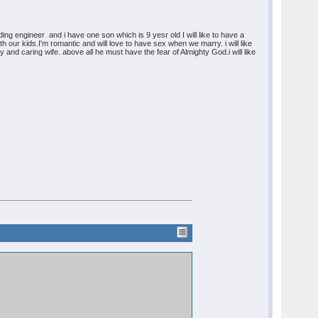
ding engineer and i have one son which is 9 yesr old I will like to have a
th our kids.I'm romantic and will love to have sex when we marry. i will like
and caring wife. above all he must have the fear of Almighty God.i will like