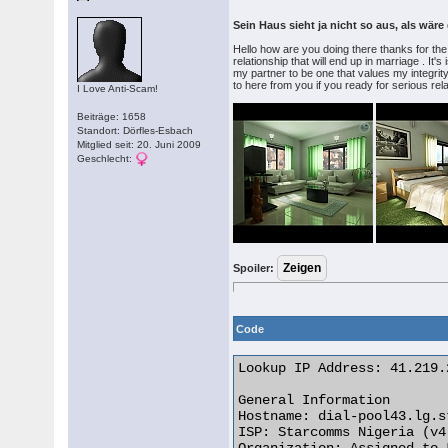
Sein Haus sieht ja nicht so aus, als wäre
Hello how are you doing there thanks for the 
relationship that will end up in marriage . It
my partner to be one that values my integrity
to here from you if you ready for serious re
I Love Anti-Scam!
Beiträge: 1658
Standort: Dörfles-Esbach
Mitglied seit: 20. Juni 2009
Geschlecht:
Spoiler:
Code
Lookup IP Address: 41.219.
General Information

Hostname: dial-pool43.lg.s
ISP: Starcomms Nigeria (v4