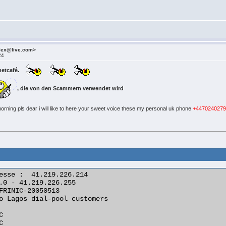
alex@live.com>
24
rnetcafé.
, die von den Scammern verwendet wird
rning pls dear i will like to here your sweet voice these my personal uk phone
+447024027
esse :  41.219.226.214

.0 - 41.219.226.255

FRINIC-20050513

o Lagos dial-pool customers




