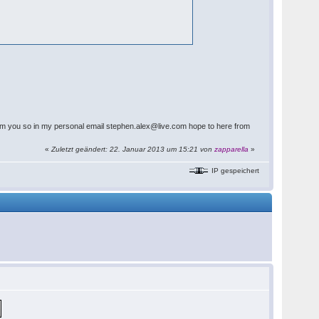
 from you so in my personal email stephen.alex@live.com hope to here from
«
Zuletzt geändert: 22. Januar 2013 um 15:21 von
zapparella
»
IP gespeichert