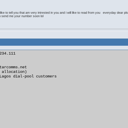
to tell you that am very intrested in you and i will like to read from you everyday dear p
u send me your number soon lol
234.111

tarcomms.net

 allocation)

Lagos dial-pool customers
