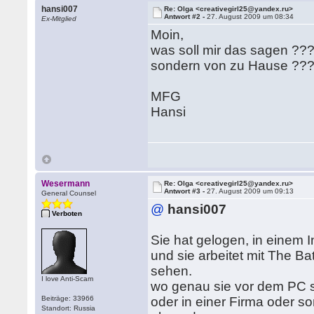
hansi007
Re: Olga <creativegirl25@yandex.ru>
Antwort #2 -
27. August 2009 um 08:34
Ex-Mitglied
Moin,
was soll mir das sagen ???
sondern von zu Hause ??
MFG
Hansi
Wesermann
Re: Olga <creativegirl25@yandex.ru>
Antwort #3 -
27. August 2009 um 09:13
General Counsel
@
hansi007
Verboten
Sie hat gelogen, in einem
und sie arbeitet mit The B
sehen.
I love Anti-Scam
wo genau sie vor dem PC sit
Beiträge: 33966
oder in einer Firma oder s
Standort: Russia