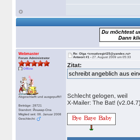
Webmaster
Re: Olga <creativegirl25@yandex.ru>
Antwort #1 -
27. August 2009 um 05:33
Forum Administrator
Zitat:
Offline
schreibt angeblich aus ein
Schlecht gelogen, weil
Abgeschlafft und ausgepufft!!
X-Mailer: The Bat! (v2.
Beiträge: 28721
Standort: Йошкар-Ола
Mitglied seit: 06. Januar 2008
Geschlecht: