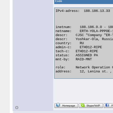
Code
IPv4-adress:  188.186.13.33

inetnum:    188.186.0.0 - 188
netname:    ERTH-YOLA-PPPOE-1
descr:    CJSC "Company "ER-T
descr:    Yoshkar-Ola, Russia
country:    RU

admin-c:    ETHD12-RIPE

tech-c:   ETHD12-RIPE

status:   ASSIGNED PA

mnt-by:   RAID-MNT

role:     Network Operation 
address:    12, Lenina st. ,
Homepage
Skype/VoIP