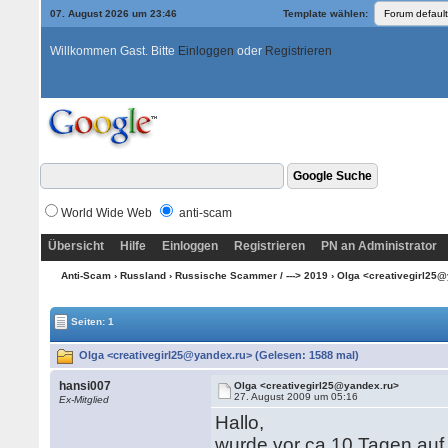
07. August 2026 um 23:46
Template wählen:
Willkommen Gast. Bitte
Einloggen
oder
Registrieren
World Wide Web
anti-scam
Übersicht
Hilfe
Einloggen
Registrieren
PN an Administrator
Anti-Scam
›
Russland
›
Russische Scammer / ---> 2019
› Olga <creativegirl25
Seiten: 1
Olga <creativegirl25@yandex.ru> (Gelesen: 1588 mal)
hansi007
Olga <creativegirl25@yandex.ru>
27. August 2009 um 05:16
Ex-Mitglied
Hallo,
wurde vor ca 10 Tagen auf 