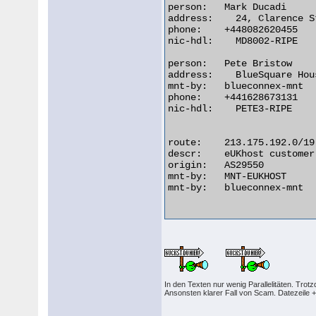
person:   Mark Ducadi

address:    24, Clarence S
phone:    +448082620455

nic-hdl:    MD8002-RIPE

person:   Pete Bristow

address:    BlueSquare Hou
mnt-by:   blueconnex-mnt

phone:    +441628673131

nic-hdl:    PETE3-RIPE

route:    213.175.192.0/19

descr:    eUKhost customer
origin:   AS29550

mnt-by:   MNT-EUKHOST

mnt-by:   blueconnex-mnt

In den Texten nur wenig Parallelitäten. Trotz
Ansonsten klarer Fall von Scam. Datezeile 