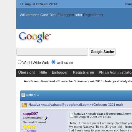
07. August 2026 um 20:13
Temp
Willkommen Gast. Bitte
Einloggen
oder
Registrieren
World Wide Web
anti-scam
Übersicht
Hilfe
Einloggen
Registrieren
PN an Administrato
Anti-Scam
›
Russland
›
Russische Scammer / ---> 2019
› Natalya <nataly
Seiten: 1
Natalya <natalyabass@googlemail.com> (Gelesen: 1201 mal)
sappi007
Natalya <natalyabass@googlemail.com
09. August 2009 um 13:34
Themenstarter
General Counsel
Hello!!! How are you? I am very glad that yo
My name Natalya. To me 31-year-old, I from R
that I write now to you because you have in
Offline