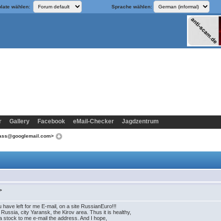
late wählen:
Sprache wählen:
r
Gallery
Facebook
eMail-Checker
Jagdzentrum
abass@googlemail.com>
>
u have left for me E-mail, on a site RussianEuro!!!
ussia, city Yaransk, the Kirov area. Thus it is healthy,
 a stock to me e-mail the address. And I hope,