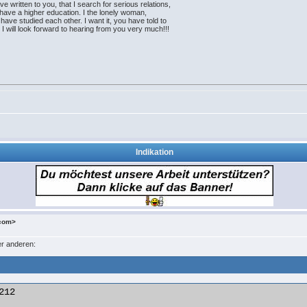
ve written to you, that I search for serious relations,
 I have a higher education. I the lonely woman,
 have studied each other. I want it, you have told to
I will look forward to hearing from you very much!!!
Indikation
.com>
ner anderen:
12
