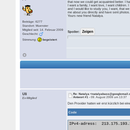
that now we could get acquainted better. I ha
I want a family, I want love, I want children.
and I would like to study you, I want, that we
me about you directly and have sent photos. 
Yours new friend Natalya.
Beiträge: 6277
Standort: Muenster
Mitglied seit: 14. Februar 2009
Spoiler:
Geschlecht:
Stimmung:
begeistert
Uli
Re: Natalya <natalyabass@googlemail
Antwort #1 -
09. August 2009 um 13:37
Ex-Mitglied
Den Provider hatten wir erst kürzlich bei ei
Code
IPv4-adress:  213.175.193.2