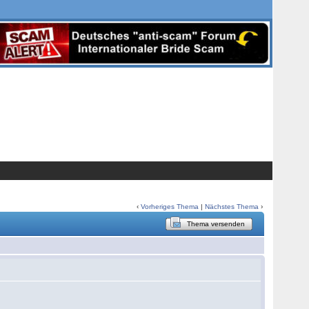
‹
Vorheriges Thema
|
Nächstes Thema
›
Thema versenden