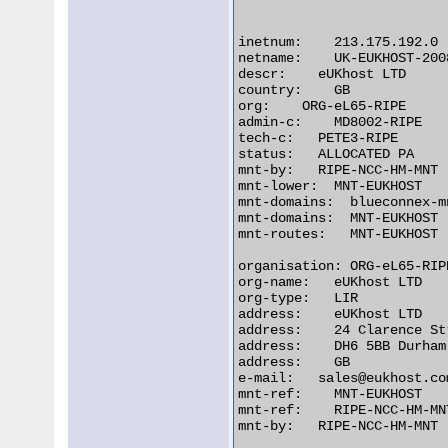
inetnum:    213.175.192.0 
netname:    UK-EUKHOST-2008
descr:    eUKhost LTD

country:    GB

org:    ORG-eL65-RIPE

admin-c:    MD8002-RIPE

tech-c:   PETE3-RIPE

status:   ALLOCATED PA

mnt-by:   RIPE-NCC-HM-MNT

mnt-lower:  MNT-EUKHOST

mnt-domains:  blueconnex-mn
mnt-domains:  MNT-EUKHOST

mnt-routes:   MNT-EUKHOST

organisation: ORG-eL65-RIPE
org-name:   eUKhost LTD

org-type:   LIR

address:    eUKhost LTD

address:    24 Clarence St
address:    DH6 5BB Durham

address:    GB

e-mail:   sales@eukhost.com
mnt-ref:    MNT-EUKHOST

mnt-ref:    RIPE-NCC-HM-MNT
mnt-by:   RIPE-NCC-HM-MNT
