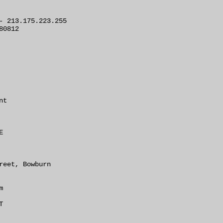
- 213.175.223.255

0812

t



reet, Bowburn




