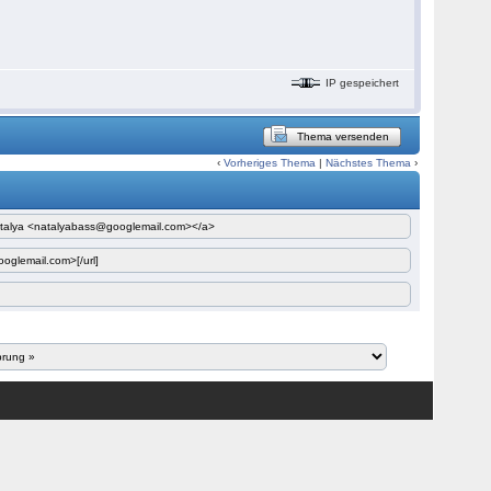
IP gespeichert
Thema versenden
‹
Vorheriges Thema
|
Nächstes Thema
›