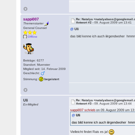
sappi007
Re: Natalya <natalyabass@googlemail
Antwort #2 -
09. August 2009 um 13:41
Themenstarter
General Counsel
@
Uli
das bild kenne ich auch iiirgendwoher hm
Offline
Beiträge: 6277
Standort: Muenster
Mitglied seit: 14. Februar 2009
Geschlecht:
Stimmung:
begeistert
Uli
Re: Natalya <natalyabass@googlemail
Antwort #3 -
09. August 2009 um 13:44
Ex-Mitglied
sappi007 schrieb
on 09. August 2009 um 13:
@
Uli
das bild kenne ich auch iiirgendwoher h
Vielleicht findet Rais es ja!