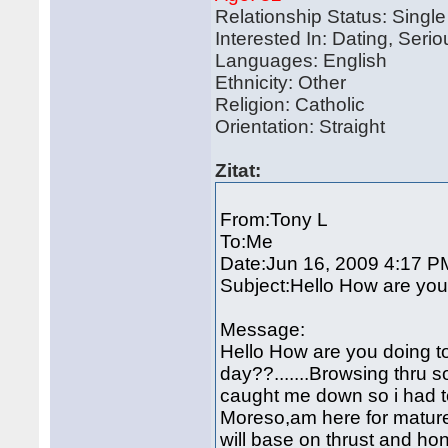
Relationship Status: Single
Interested In: Dating, Seri
Languages: English
Ethnicity: Other
Religion: Catholic
Orientation: Straight
Zitat:
From:Tony L
To:Me
Date:Jun 16, 2009 4:17 P
Subject:Hello How are you 
Message:
Hello How are you doing t
day??.......Browsing thru s
caught me down so i had t
Moreso,am here for mature
will base on thrust and hon