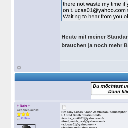
there not waste my time i
on t.lucas01@yahoo.com t
Waiting to hear from you ok
Heute mit meiner Standar
brauchen ja noch mehr Bi
† Rais †
General Counsel
Re: Tony Lucas / John Jesthusan / Christopher
L / Fred Smith / Curtis Smith
Offline
<curtis_smith91@yahoo.com>
<fred_smith_real@yahoo.com>
<t.lucas01@yahoo.com>
<jesthusan@yahoo.com>