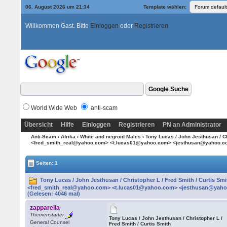
06. August 2026 um 21:34
Template wählen:
Willkommen Gast. Bitte
Einloggen
oder
Registrieren
World Wide Web
anti-scam
Übersicht
Hilfe
Einloggen
Registrieren
PN an Administrator
Anti-Scam
›
Afrika
›
White and negroid Males
› Tony Lucas / John Jesthusan / C
<fred_smith_real@yahoo.com> <t.lucas01@yahoo.com> <jesthusan@yahoo.c
Seiten: 1
Tony Lucas / John Jesthusan / Christopher L / Fred Smith / Curtis 
<fred_smith_real@yahoo.com> <t.lucas01@yahoo.com> <jesthusan@yaho
(Gelesen: 4046 mal)
zapparella
Themenstarter
Tony Lucas / John Jesthusan / Christopher L /
General Counsel
Fred Smith / Curtis Smith