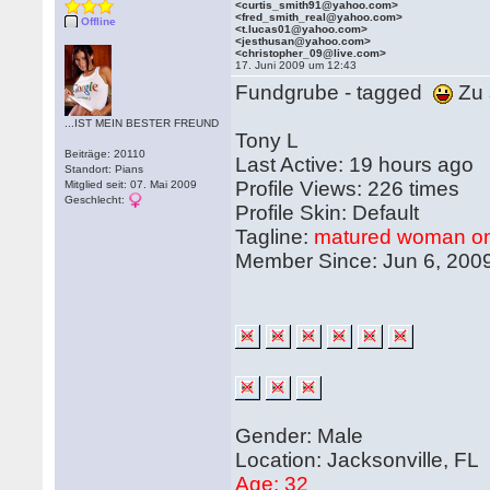
<curtis_smith91@yahoo.com>
<fred_smith_real@yahoo.com>
Offline
<t.lucas01@yahoo.com>
<jesthusan@yahoo.com>
<christopher_09@live.com>
17. Juni 2009 um 12:43
Fundgrube - tagged
Zu 
...IST MEIN BESTER FREUND
Tony L
Beiträge: 20110
Last Active: 19 hours ago
Standort: Pians
Profile Views: 226 times
Mitglied seit: 07. Mai 2009
Geschlecht:
Profile Skin: Default
Tagline:
matured woman on
Member Since: Jun 6, 200
Gender: Male
Location: Jacksonville, FL
Age: 32