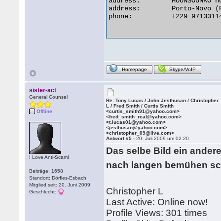
address:        HOUNSOUNKO no
address:        Porto-Novo (R
phone:          +229 97133114
Homepage
Skype/VoIP
sister-act
General Counsel
Re: Tony Lucas / John Jesthusan / Christopher
L / Fred Smith / Curtis Smith
Offline
<curtis_smith91@yahoo.com>
<fred_smith_real@yahoo.com>
<t.lucas01@yahoo.com>
<jesthusan@yahoo.com>
<christopher_09@live.com>
Antwort #5 -
20. Juli 2009 um 02:20
Das selbe Bild ein ander
I Love Anti-Scam!
nach langen bemühen sch
Beiträge: 1658
Standort: Dörfles-Esbach
Mitglied seit: 20. Juni 2009
Christopher L
Geschlecht:
Last Active: Online now!
Profile Views: 301 times