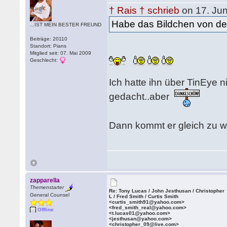
† Rais † schrieb
on 17. Jun
Habe das Bildchen von de
...IST MEIN BESTER FREUND
Beiträge: 20110
Standort: Pians
Mitglied seit: 07. Mai 2009
Geschlecht:
Ich hatte ihn über TinEye 
gedacht..aber
Dann kommt er gleich zu
zapparella
Themenstarter
Re: Tony Lucas / John Jesthusan / Christopher
General Counsel
L / Fred Smith / Curtis Smith
<curtis_smith91@yahoo.com>
<fred_smith_real@yahoo.com>
Offline
<t.lucas01@yahoo.com>
<jesthusan@yahoo.com>
<christopher_09@live.com>