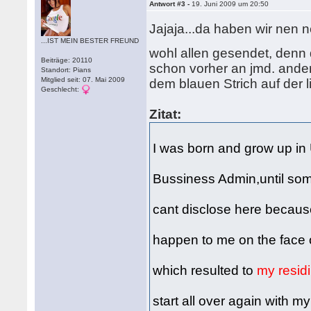
Antwort #3 -
19. Juni 2009 um 20:50
Jajaja...da haben wir nen n
...IST MEIN BESTER FREUND
wohl allen gesendet, denn d
Beiträge: 20110
schon vorher an jmd. ander
Standort: Pians
Mitglied seit: 07. Mai 2009
dem blauen Strich auf der 
Geschlecht:
Zitat:
I was born and grow up in 
Bussiness Admin,until som
cant disclose here because
happen to me on the face 
which resulted to
my resid
start all over again with my