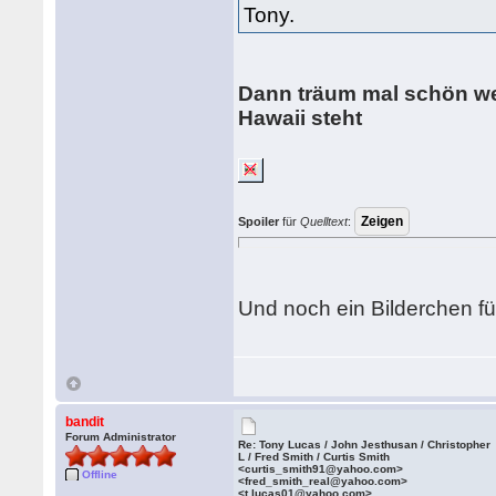
Tony.
Dann träum mal schön wei
Hawaii steht
Spoiler
für
Quelltext
:
Und noch ein Bilderchen fü
bandit
Forum Administrator
Re: Tony Lucas / John Jesthusan / Christopher
L / Fred Smith / Curtis Smith
<curtis_smith91@yahoo.com>
Offline
<fred_smith_real@yahoo.com>
<t.lucas01@yahoo.com>