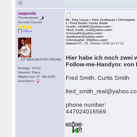
zapparella
Themenstarter
Re: Tony Lucas / John Jesthusan / Christopher
General Counsel
L / Fred Smith / Curtis Smith
<curtis_smith91@yahoo.com>
<fred_smith_real@yahoo.com>
Offline
<t.lucas01@yahoo.com>
<jesthusan@yahoo.com>
<christopher_09@live.com>
Antwort #7 -
28. Oktober 2009 um 17:31
Hier habe ich noch zwei 
...IST MEIN BESTER FREUND
Follow-me-Handynr. vo
Beiträge: 20110
Standort: Pians
Fred Smith, Curtis Smith
Mitglied seit: 07. Mai 2009
Geschlecht:
fred_smith_real@yahoo.c
phone number:
447024016569