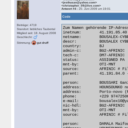
<jesthusan@yahoo.com>
<christopher_09@live.com>
Antwort #4 -
20. Juni 2009 um 19:01
Code
Beiträge: 4719
Zum Namen gehörende IP-Adress
Standort: liebliches Taubertal
inetnum:        41.191.85.40 
Mitglied seit: 18. August 2008
netname:        BOUSALEX-CYBE
Geschlecht:
descr:          BOUSALEX CYB
Stimmung:
gut druff
country:        BJ

admin-c:        BG2-AFRINIC

tech-c:         DM7-AFRINIC

status:         ASSIGNED PA

mnt-by:         OTI-MNT

source:         AFRINIC # Fil
parent:         41.191.84.0 -
person:         BOUSSARI Gani
address:        HOUNSOUNKO no
address:        Porto-novo (R
phone:          +229 97472506
e-mail:         bousalex10@ya
nic-hdl:        BG2-AFRINIC

mnt-by:         OTI-MNT

source:         AFRINIC # Fil
person:         DAMALA Maifou