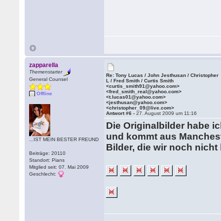
zapparella
Themenstarter
Re: Tony Lucas / John Jesthusan / Christopher
General Counsel
L / Fred Smith / Curtis Smith
<curtis_smith91@yahoo.com>
<fred_smith_real@yahoo.com>
Offline
<t.lucas01@yahoo.com>
<jesthusan@yahoo.com>
<christopher_09@live.com>
Antwort #6 -
27. August 2009 um 11:16
Die Originalbilder habe 
und kommt aus Manchester
...IST MEIN BESTER FREUND
Bilder, die wir noch nicht
Beiträge: 20110
Standort: Pians
Mitglied seit: 07. Mai 2009
Geschlecht: