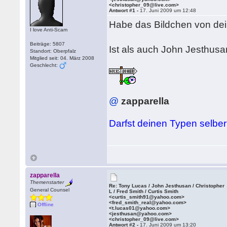
<christopher_09@live.com>
Antwort #1 -
17. Juni 2009 um 12:48
Habe das Bildchen von de
I love Anti-Scam
Beiträge: 5807
Ist als auch John Jesthu
Standort: Oberpfalz
Mitglied seit: 04. März 2008
Geschlecht:
@
zapparella
Darfst deinen Typen selbe
zapparella
Themenstarter
Re: Tony Lucas / John Jesthusan / Christopher
General Counsel
L / Fred Smith / Curtis Smith
<curtis_smith91@yahoo.com>
<fred_smith_real@yahoo.com>
Offline
<t.lucas01@yahoo.com>
<jesthusan@yahoo.com>
<christopher_09@live.com>
Antwort #2 -
17. Juni 2009 um 13:20