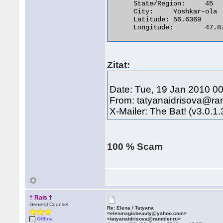
      State/Region:	45

      City:	Yoshkar-ola

      Latitude:	56.6369

      Longitude:	47.8711 

Zitat:
Date: Tue, 19 Jan 2010 0
From: tatyanaidrisova@ram
X-Mailer: The Bat! (v3.0.1
100 % Scam
† Rais †
General Counsel
Re: Elena / Tatyana
<elenmagicbeauty@yahoo.com>
Offline
<tatyanaidrisova@rambler.ru>