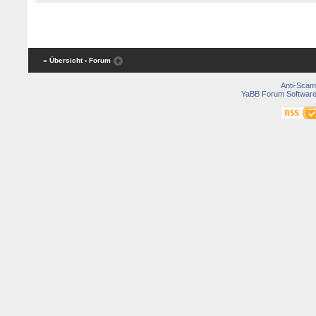
« Übersicht
‹ Forum
Anti-Scam
YaBB Forum Softwar