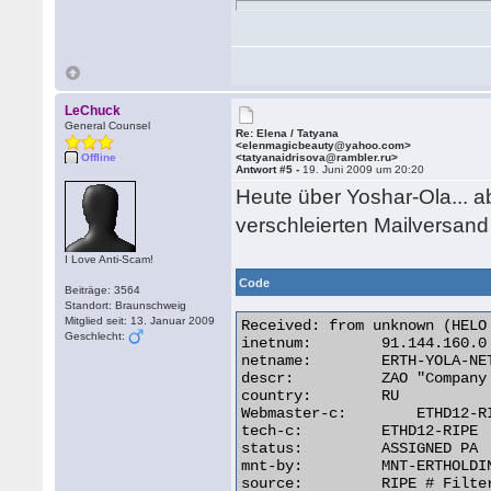
LeChuck
General Counsel
Re: Elena / Tatyana
<elenmagicbeauty@yahoo.com>
Offline
<tatyanaidrisova@rambler.ru>
Antwort #5 -
19. Juni 2009 um 20:20
Heute über Yoshar-Ola... a
verschleierten Mailversand 
I Love Anti-Scam!
Code
Beiträge: 3564
Standort: Braunschweig
Mitglied seit: 13. Januar 2009
Received: from unknown (HELO
Geschlecht:
inetnum:        91.144.160.0 
netname:        ERTH-YOLA-NET
descr:          ZAO "Company
country:        RU

Webmaster-c:        ETHD12-RI
tech-c:         ETHD12-RIPE

status:         ASSIGNED PA

mnt-by:         MNT-ERTHOLDIN
source:         RIPE # Filter