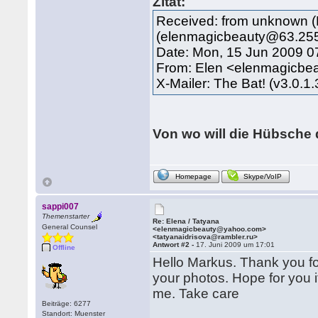
Zitat:
Received: from unknown 
(elenmagicbeauty@63.255.
Date: Mon, 15 Jun 2009 0
From: Elen <elenmagicb
X-Mailer: The Bat! (v3.0.1
Von wo will die Hübsche
Homepage
Skype/VoIP
sappi007
Themenstarter
Re: Elena / Tatyana
General Counsel
<elenmagicbeauty@yahoo.com>
<tatyanaidrisova@rambler.ru>
Antwort #2 -
17. Juni 2009 um 17:01
Offline
Hello Markus. Thank you for
your photos. Hope for you it i
me. Take care
Beiträge: 6277
Standort: Muenster