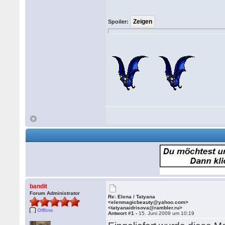
Spoiler:
bandit
Forum Administrator
Re: Elena / Tatyana
<elenmagicbeauty@yahoo.com>
<tatyanaidrisova@rambler.ru>
Offline
Antwort #1 -
15. Juni 2009 um 10:19