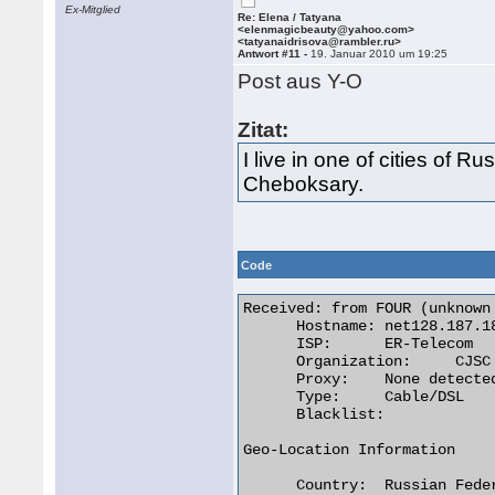
Ex-Mitglied
Re: Elena / Tatyana
<elenmagicbeauty@yahoo.com>
<tatyanaidrisova@rambler.ru>
Antwort #11 -
19. Januar 2010 um 19:25
Post aus Y-O
Zitat:
I live in one of cities of Rus
Cheboksary.
Code
Received: from FOUR (unknown 
      Hostname:	net128.187.188-94.yoladom.ru

      ISP:	ER-Telecom

      Organization:	CJSC Company ER-Telecom Yoshkar-Ola

      Proxy:	None detected

      Type:	Cable/DSL

      Blacklist:

Geo-Location Information

      Country:	Russian Federation
