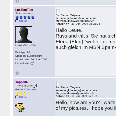
LuxTomTom
Scam Warners
Re: Elena / Tatyana
<elenmagicbeauty@yahoo.com>
Offline
<tatyanaidrisova@rambler.ru>
Antwort #7 -
20. Juni 2009 um 21:35
Hallo Leute,
Russland trift's. Sie hat s
Elena (Elen) "wohnt" demnac
I Love Anti-Scam!
auch gleich im MSN Spam-F
Beiträge: 70
Standort: Luxembourg
Mitglied seit: 20. Juni 2009
Geschlecht:
sappi007
Themenstarter
Re: Elena / Tatyana
General Counsel
<elenmagicbeauty@yahoo.com>
<tatyanaidrisova@rambler.ru>
Antwort #8 -
19. Juli 2009 um 19:12
Offline
Hello, how are you? I wai
of my pictures. I hope you li