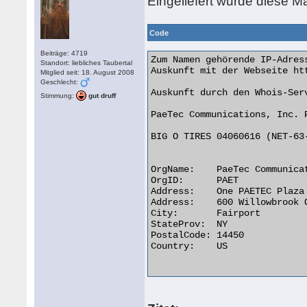
Eingeliefert wurde diese M
Code
Beiträge: 4719
Zum Namen gehörende IP-Adress
Standort: liebliches Taubertal
Auskunft mit der Webseite ht
Mitglied seit: 18. August 2008
Geschlecht:
Auskunft durch den Whois-Serv
Stimmung:
gut druff
PaeTec Communications, Inc. 
                            
BIG O TIRES 04060616 (NET-63-
                            
OrgName:    PaeTec Communicat
OrgID:      PAET

Address:    One PAETEC Plaza

Address:    600 Willowbrook O
City:       Fairport

StateProv:  NY

PostalCode: 14450

Country:    US
