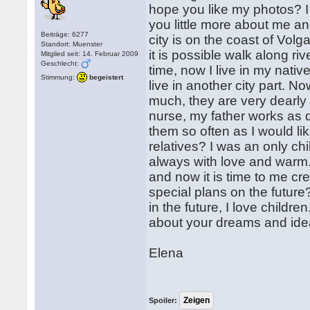
hope you like my photos? I l
you little more about me and
Beiträge: 6277
city is on the coast of Vol
Standort: Muenster
it is possible walk along riv
Mitglied seit: 14. Februar 2009
Geschlecht:
time, now I live in my nativ
Stimmung:
begeistert
live in another city part. No
much, they are very dearly
nurse, my father works as d
them so often as I would li
relatives? I was an only chi
always with love and warm. 
and now it is time to me c
special plans on the future
in the future, I love childr
about your dreams and ideas 
Elena
Spoiler: