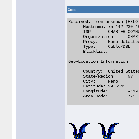
Code
Received: from unknown (HELO
      Hostname:	75-142-230-152.dhcp.nv.charter.com

      ISP:	CHARTER COMMUNICATIONS

      Organization:	CHARTER COMMUNICATIONS

      Proxy:	None detected

      Type:	Cable/DSL

      Blacklist:

Geo-Location Information

      Country:	United States

      State/Region:	NV

      City:	Reno

      Latitude:	39.5545

      Longitude:	-119.8062

      Area Code:	775 
