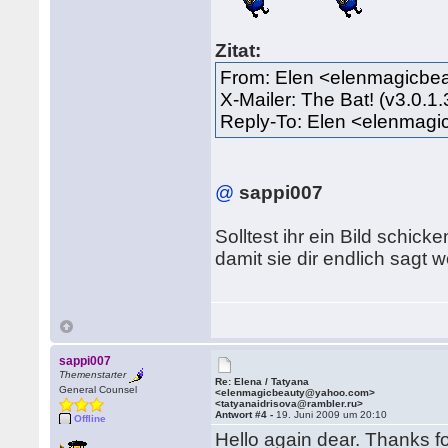
Zitat:
From: Elen <elenmagicb
X-Mailer: The Bat! (v3.0.1
Reply-To: Elen <elenma
@
sappi007
Solltest ihr ein Bild schicke
damit sie dir endlich sagt 
sappi007
Themenstarter
Re: Elena / Tatyana
General Counsel
<elenmagicbeauty@yahoo.com>
<tatyanaidrisova@rambler.ru>
Antwort #4 -
19. Juni 2009 um 20:10
Offline
Hello again dear. Thanks fo