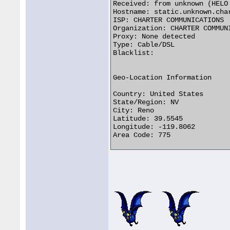
Received: from unknown (HELO
Hostname: static.unknown.char
ISP: CHARTER COMMUNICATIONS

Organization: CHARTER COMMUNI
Proxy: None detected

Type: Cable/DSL

Blacklist: 

Geo-Location Information

Country: United States   

State/Region: NV

City: Reno

Latitude: 39.5545

Longitude: -119.8062

Area Code: 775  
