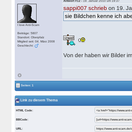
Antwort #12 -
19. Januar 2010 um 19:37
sappi007 schrieb
on 19. J
sie Bildchen kenne ich a
I love Anti-Scam
Beiträge: 5807
Standort: Oberpfalz
Mitglied seit: 04. März 2008
Geschlecht:
Von der haben wir Bilder 
Seiten: 1
Link zu diesem Thema
HTML Code:
BBCode:
URL: