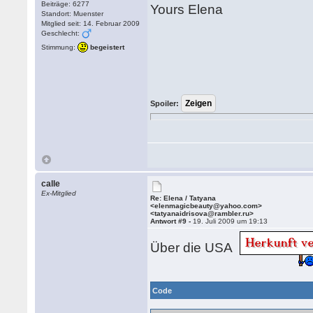
Beiträge: 6277
Yours Elena
Standort: Muenster
Mitglied seit: 14. Februar 2009
Geschlecht:
Stimmung:
begeistert
Spoiler:
calle
Ex-Mitglied
Re: Elena / Tatyana
<elenmagicbeauty@yahoo.com>
<tatyanaidrisova@rambler.ru>
Antwort #9 -
19. Juli 2009 um 19:13
Über die USA
Code