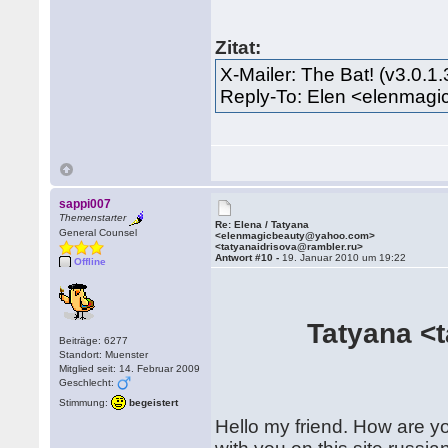
Zitat:
X-Mailer: The Bat! (v3.0.1
Reply-To: Elen <elenmag
sappi007
Themenstarter
Re: Elena / Tatyana
General Counsel
<elenmagicbeauty@yahoo.com>
<tatyanaidrisova@rambler.ru>
Antwort #10 -
19. Januar 2010 um 19:22
Offline
Tatyana <
Beiträge: 6277
Standort: Muenster
Mitglied seit: 14. Februar 2009
Geschlecht:
Stimmung:
begeistert
Hello my friend. How are yo