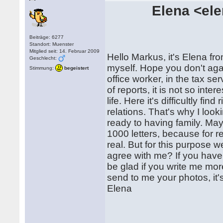
Elena <el
Beiträge: 6277
Standort: Muenster
Mitglied seit: 14. Februar 2009
Hello Markus, it's Elena fr
Geschlecht:
myself. Hope you don't agai
Stimmung:
begeistert
office worker, in the tax se
of reports, it is not so inte
life. Here it's difficultly fi
relations. That's why I look
ready to having family. May
1000 letters, because for r
real. But for this purpose
agree with me? If you have 
be glad if you write me mor
send to me your photos, it'
Elena