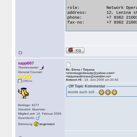
role:           Network Oper
address:        12, Lenina s
phone:          +7 8362 21003
fax-no:         +7 8362 21003
ICQ
sappi007
Themenstarter
Re: Elena / Tatyana
General Counsel
<elenmagicbeauty@yahoo.com>
<tatyanaidrisova@rambler.ru>
Antwort #6 -
19. Juni 2009 um 20:40
Offline
Off Topic Kommentar
wurde auch zeit ...
Beiträge: 6277
Standort: Muenster
Mitglied seit: 14. Februar 2009
Geschlecht:
Stimmung:
begeistert