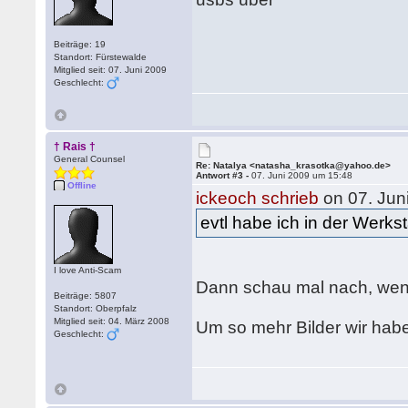
Beiträge: 19
Standort: Fürstewalde
Mitglied seit: 07. Juni 2009
Geschlecht:
† Rais †
General Counsel
Re: Natalya <natasha_krasotka@yahoo.de>
Antwort #3 -
07. Juni 2009 um 15:48
Offline
ickeoch schrieb
on 07. Jun
evtl habe ich in der Werks
I love Anti-Scam
Dann schau mal nach, wenn
Beiträge: 5807
Standort: Oberpfalz
Mitglied seit: 04. März 2008
Um so mehr Bilder wir habe
Geschlecht: