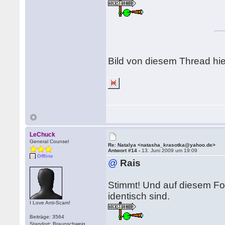
Bild von diesem Thread hi
LeChuck
General Counsel
Re: Natalya <natasha_krasotka@yahoo.de>
Antwort #14 -
13. Juni 2009 um 19:09
Offline
@
Rais
Stimmt! Und auf diesem Fo
identisch sind.
I Love Anti-Scam!
Beiträge: 3564
Standort: Braunschweig