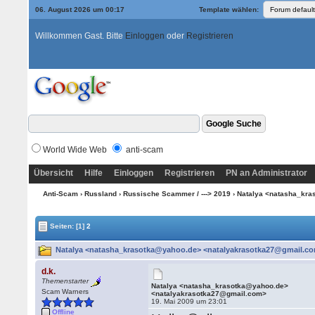
06. August 2026 um 00:17
Template wählen:
Willkommen Gast. Bitte
Einloggen
oder
Registrieren
World Wide Web
anti-scam
Übersicht
Hilfe
Einloggen
Registrieren
PN an Administrator
Anti-Scam
›
Russland
›
Russische Scammer / ---> 2019
› Natalya <natasha_kr
Seiten:
[1]
2
Natalya <natasha_krasotka@yahoo.de> <natalyakrasotka27@gmail.com
d.k.
Themenstarter
Natalya <natasha_krasotka@yahoo.de>
Scam Warners
<natalyakrasotka27@gmail.com>
19. Mai 2009 um 23:01
Offline