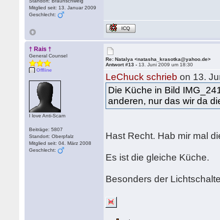
Standort: Braunschweig
Mitglied seit: 13. Januar 2009
Geschlecht:
ICQ
† Rais †
General Counsel
Re: Natalya <natasha_krasotka@yahoo.de>
Antwort #13 -
13. Juni 2009 um 18:30
Offline
LeChuck schrieb
on 13. Ju
Die Küche in Bild IMG_2410
anderen, nur das wir da 
I love Anti-Scam
Beiträge: 5807
Hast Recht. Hab mir mal di
Standort: Oberpfalz
Mitglied seit: 04. März 2008
Geschlecht:
Es ist die gleiche Küche.
Besonders der Lichtschalter