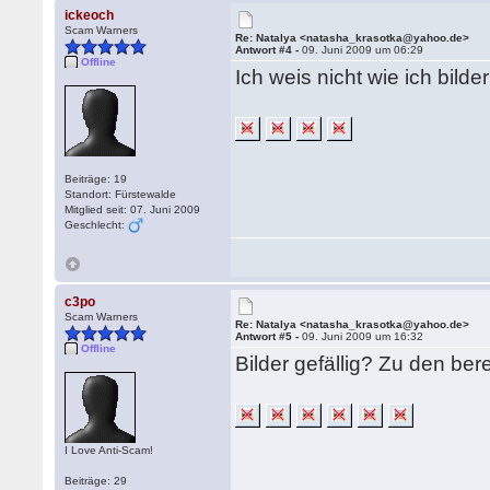
ickeoch
Scam Warners
Re: Natalya <natasha_krasotka@yahoo.de>
Antwort #4 -
09. Juni 2009 um 06:29
Offline
Ich weis nicht wie ich bild
Beiträge: 19
Standort: Fürstewalde
Mitglied seit: 07. Juni 2009
Geschlecht:
c3po
Scam Warners
Re: Natalya <natasha_krasotka@yahoo.de>
Antwort #5 -
09. Juni 2009 um 16:32
Offline
Bilder gefällig? Zu den ber
I Love Anti-Scam!
Beiträge: 29