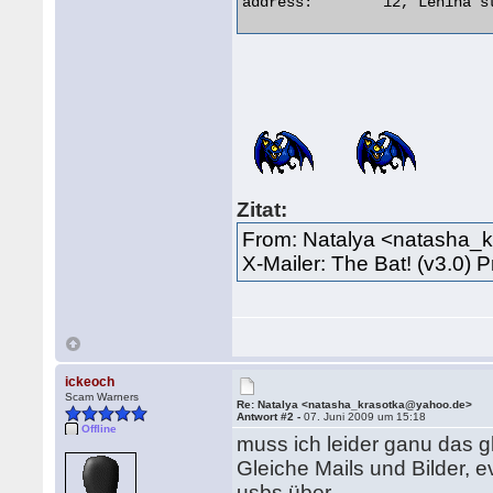
address:        12, Lenina s
Zitat:
From: Natalya <natasha_
X-Mailer: The Bat! (v3.0) P
ickeoch
Scam Warners
Re: Natalya <natasha_krasotka@yahoo.de>
Antwort #2 -
07. Juni 2009 um 15:18
Offline
muss ich leider ganu das g
Gleiche Mails und Bilder, e
usbs über