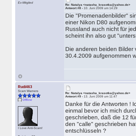
Ex-Mitglied
Re: Natalya <natasha_krasotka@yahoo.de>
Antwort #8 -
10. Juni 2009 um 14:29
Die "Promenadenbilder" si
einer Nikon D80 aufgenomm
Russland auch nicht für je
scheint ihn also gut "unter
Die anderen beiden Bilder
30.4.2009 aufgenommen wor
Rudi463
Scam Warners
Re: Natalya <natasha_krasotka@yahoo.de>
Antwort #9 -
13. Juni 2009 um 11:47
Offline
Danke für die Antworten ! 
einmal bevor ich mich dur
geschrieben, daß die 12 für
den "calle" geschrieben ha
I Love Anti-Scam!
entschlüsseln ?