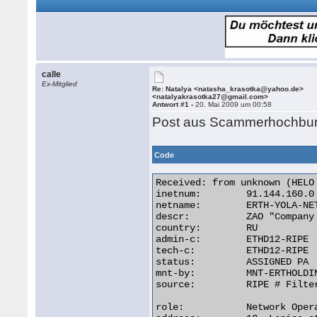
calle
Ex-Mitglied
Re: Natalya <natasha_krasotka@yahoo.de>
<natalyakrasotka27@gmail.com>
Antwort #1 -
20. Mai 2009 um 00:58
Post aus Scammerhochbu
Code
Received: from unknown (HELO
inetnum:        91.144.160.0 
netname:        ERTH-YOLA-NET
descr:          ZAO "Company
country:        RU

admin-c:        ETHD12-RIPE

tech-c:         ETHD12-RIPE

status:         ASSIGNED PA

mnt-by:         MNT-ERTHOLDIN
source:         RIPE # Filter
role:           Network Oper