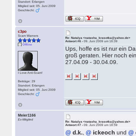
Standort: Erlangen
Mitglied seit: 05. Juni 2009
Geschlecht:
ICQ
YIM
c3po
Scam Warners
Re: Natalya <natasha_krasotka@yahoo.de>
Antwort #6 -
09. Juni 2009 um 16:39
Offline
Ups, hoffe es ist nur ein 
groß geraten. Hier noch ei
27.04.09 - 30.04.09.
I Love Anti-Scam!
Beiträge: 29
Standort: Erlangen
Mitglied seit: 05. Juni 2009
Geschlecht:
ICQ
YIM
Meier1166
Ex-Mitglied
Re: Natalya <natasha_krasotka@yahoo.de>
Antwort #7 -
09. Juni 2009 um 18:59
@
d.k.
,
@
ickeoch
und
@