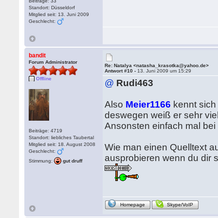
Beiträge: 33
Standort: Düsseldorf
Mitglied seit: 13. Juni 2009
Geschlecht:
bandit
Forum Administrator
Re: Natalya <natasha_krasotka@yahoo.de>
Antwort #10 -
13. Juni 2009 um 15:29
Offline
@
Rudi463
Also
Meier1166
kennt sich 
deswegen weiß er sehr vie
Ansonsten einfach mal bei
Beiträge: 4719
Standort: liebliches Taubertal
Mitglied seit: 18. August 2008
Wie man einen Quelltext aus
Geschlecht:
ausprobieren wenn du dir 
Stimmung:
gut druff
Homepage
Skype/VoIP