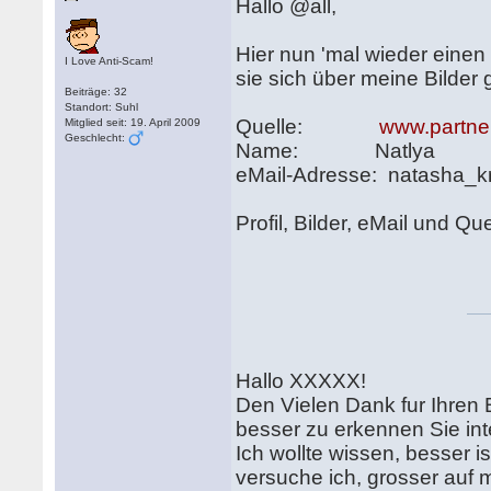
Hallo @all,
Hier nun 'mal wieder einen
I Love Anti-Scam!
sie sich über meine Bilder 
Beiträge: 32
Standort: Suhl
Quelle:
www.partne
Mitglied seit: 19. April 2009
Geschlecht:
Name: Natlya
eMail-Adresse: natasha_
Profil, Bilder, eMail und Que
Hallo XXXXX!
Den Vielen Dank fur Ihren B
besser zu erkennen Sie int
Ich wollte wissen, besser 
versuche ich, grosser auf