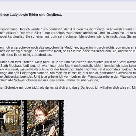
n diese Lady sowie Bilder und Quelltext.
eressiert hast. Und ich werde mich bemuhen, damit du von mir nicht enttauscht wurdest und erf
 Doch erlaubt “ Der erste Blick ”, nur zu sehen, was offensichtlich ist. Und Du wenn die Leut
bei kardinal ist. Sie scheinen mir vom sehr schonen Menschen, ich hoffe mich, dass Sie au
hlen. Ich unterscheide mich das gewohnliche Madchen, tatsachlich durch nichts von anderen au
ich ein wenig aufrege. Ich erwartete nicht, dass Sie alle-òàêè mir schreiben Sie, und wenn ic
 ich dass Ihnen nicht, zu schreiben.
ber sich fortzusetzen. Mein Alter 28 Jahre und alle diesen Jahre lebte ich in der Stadt Kazan
Stadt Moskaus befindet. Ich war hinter dem Mann und deshalb, leider niemals, ich habe keine 
? wahrend, wieviel wollte ich die Kinder haben, ich habe mich wahrend noch darin geklart.
Menge auf den Feiertagen nicht an. Am meisten ist viel es aus den alkoholischen Getranken mi
che Universitat beendet. Und jetzt arbeite ich vom Lehrer der Fremdsprache in der Mittelsc
heln alle Schwierigkeiten meines einsamen Lebens zu uberwinden.
ast. Schreibe mir uber sich, als du lernst dich und dass Du liebst, ich will allen dich wissen. 