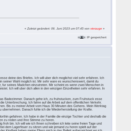
«
Zuletzt geändert: 06. Juni 2023 um 07:45 von
vierauge
»
IP gespeichert
esse deine des Briefes. Ich will uber dich moglichst viel sehr erfahren. Ich
r in seiner Wahl moglich ist. Mir sehr ware es wunschenswert, damit du
, fur seines Madchen einzutreten. Mir scheint es wenn zwei Menschen in
tet. Ich will uber dich allen in den winzigen Einzelheiten sehr erfahren. In
in das Badezimmer. Danach gehe ich, zu fruhstucken, zum Fruhstuck esse
e Unterbrechung. Ich fahre auf die Arbeit auf dem offentlichen Verkehr.
ugehen. Bis zu meiner Arbeit vom Haus 30 Minuten des Gehens. Mein Werktag
 ubernehmen. Danach fuhle ich die Wiederherstellung der Krafte.
rthin gefahren. Ich habe in der Familie die einzige Tochter und deshalb die
gen zu reden und Ihre Stimme zu horen.
roh bin. Ich will wie ich Ihnen schreiben ich leite seine freien Tage und
 bei dem Lagerfeuer zu sitzen und wie jemand zu horen spielt auf der
 der Kindheit haben meine Eltern mich in das Ballett aufgezeichnet wo ich