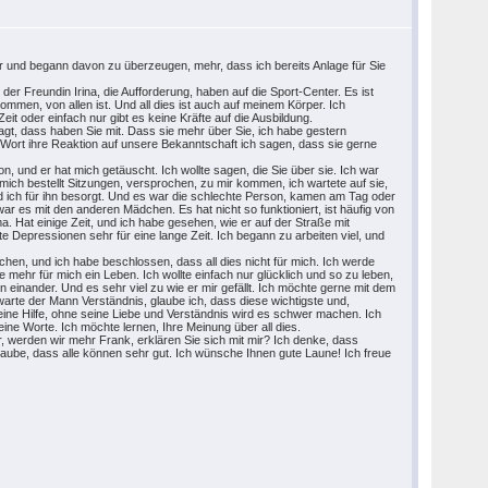
hr und begann davon zu überzeugen, mehr, dass ich bereits Anlage für Sie
r Freundin Irina, die Aufforderung, haben auf die Sport-Center. Es ist
mmen, von allen ist. Und all dies ist auch auf meinem Körper. Ich
Zeit oder einfach nur gibt es keine Kräfte auf die Ausbildung.
sagt, dass haben Sie mit. Dass sie mehr über Sie, ich habe gestern
m Wort ihre Reaktion auf unsere Bekanntschaft ich sagen, dass sie gerne
, und er hat mich getäuscht. Ich wollte sagen, die Sie über sie. Ich war
r mich bestellt Sitzungen, versprochen, zu mir kommen, ich wartete auf sie,
nd ich für ihn besorgt. Und es war die schlechte Person, kamen am Tag oder
r es mit den anderen Mädchen. Es hat nicht so funktioniert, ist häufig von
 Hat einige Zeit, und ich habe gesehen, wie er auf der Straße mit
 Depressionen sehr für eine lange Zeit. Ich begann zu arbeiten viel, und
hen, und ich habe beschlossen, dass all dies nicht für mich. Ich werde
mehr für mich ein Leben. Ich wollte einfach nur glücklich und so zu leben,
inander. Und es sehr viel zu wie er mir gefällt. Ich möchte gerne mit dem
warte der Mann Verständnis, glaube ich, dass diese wichtigste und,
eine Hilfe, ohne seine Liebe und Verständnis wird es schwer machen. Ich
eine Worte. Ich möchte lernen, Ihre Meinung über all dies.
, werden wir mehr Frank, erklären Sie sich mit mir? Ich denke, dass
laube, dass alle können sehr gut. Ich wünsche Ihnen gute Laune! Ich freue