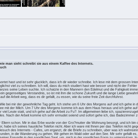
e man sieht schreibt sie aus einem Kaffee des Internets.
 auch
ortet hast und ist sehr glucklich, dass ich dir wieder schreibe. Ich lese mit dem grossen Inter
ichst viel zu schreiben. Ich will, dass du mich studiert hast wie besser und nicht der Fehle
nzes seine Leben suchte. Ich schatzte in den Mannern den Edelmut und die Fahigkeit immer
ein gegenseitiges Verstandnis, so ist mit ihm die schone Zukunft und die lange Liebe gewahrleis
t auf die Arbeit weg, dass es dir gefallt, zu essen, wie du seine freie Zeit durchfuhrst.
en. Wie bei mir der gewohnliche Tag geht. Ich stehe um 6 Uhr des Morgens auf und ich gehe 
affee mit der Milch. Um 7 Uhr des Morgens komme ich aus dem Haus heraus und ich gehe auf di
viel Leute statt, und ich gehe auf die Arbeit zu Fu?. Im allgemeinen liebe ich, spazierenz
es. Nach der Arbeit komme ich sehr ermudet seiend und sofort gehe ich, das Badezimmer zu
 Eltern schon. Mir in das Erbe wurde von der Gro?mutter die Wohnung besorgt, und ich bin do
, habe ich seines hausliche Telefon nicht. Aber ich ware mit Ihnen per das Telefon nicht ge
uch des Internets - Cafes, um erganzt, dir die Briefe zu schreiben, uber was ich wahnsinnig f
eunden, in die Wanderung zu gehen. Wir gehen im Wald oder auf den See. Mir sehr gefallt es,
seiner Freundin in den sportlichen Saal, um, mich in der sportlichen Form zu unterstutzen. In