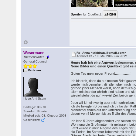
Spoiler
für
Quelltext
:
Wesermann
Re: Anna <takbirata@gmail.com>
Antwort #2 -
10. Mai 2009 um 20:21
Themenstarter
General Counsel
Heute hab ich eine Antwort bekommen, wi
Neue Bilder und einen Quelltext gibt es
Verboten
Guten Tag mein neuer Freund................!
Ich bin froh, dass du auf meinen Brief geantw
werde mich bemuhen, dir allen uber mich mogl
gerade jener Mensch warst, nach dem ich ga
allem miteinander ehrlich sind haben und sie 
wieviel stehst du auf, wieviel Zeit bei dir geh
I love Anti-Scam
Jetzt will ich ein wenig uber mich schreib
ich die belegten Brote und ich trinke den K
Beiträge: 33970
Manchmal finden auf der Unterbrechung sehr 
Standort: Russia
dauert von 8 Morgen bis zu 5 Uhr des Abend
Mitglied seit: 08. Oktober 2008
Geschlecht:
Ich lebe 5 Jahre abgesondert von seinen der
Wohnung die Gro?mutter mir gelassen. Leider
Jetzt wurde in mein Regime des Tages der Bes
die Ferien. Im Sommer lieben wir mit den Fr
Gitarre. Nach den freien Tagen gehe ich mit 