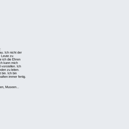
:
au. Ich nicht der
e Leute zu
e ich die Ehren
 ich kann mich
vorstellen. Ich
nden zu leiten.
 bin. Ich bin
aften immer fertig.
ren, Museen...