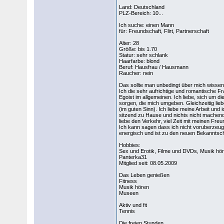
Land: Deutschland
PLZ-Bereich: 10...
Ich suche: einen Mann
für: Freundschaft, Flirt, Partnerschaft
Alter: 28
Größe: bis 1.70
Statur: sehr schlank
Haarfarbe: blond
Beruf: Hausfrau / Hausmann
Raucher: nein
Das sollte man unbedingt über mich wissen
Ich die sehr aufrichtige und romantische Fr
Egoist im allgemeinen. Ich liebe, sich um di
sorgen, die mich umgeben. Gleichzeitig lieb
(im guten Sinn). Ich liebe meine Arbeit und
sitzend zu Hause und nichts nicht machend 
liebe den Verkehr, viel Zeit mit meinen Freu
Ich kann sagen dass ich nicht voruberzeugt
energisch und ist zu den neuen Bekanntsch
Hobbies:
Sex und Erotik, Filme und DVDs, Musik hö
Panterka31
Mitglied seit: 08.05.2009
Das Leben genießen
Fitness
Musik hören
Museen
Aktiv und fit
Tennis
Die freien Stunden