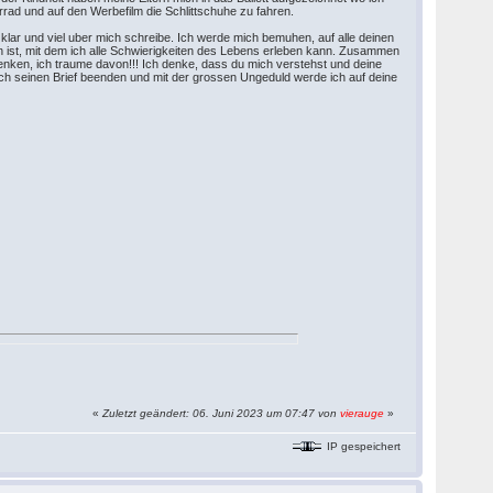
hrrad und auf den Werbefilm die Schlittschuhe zu fahren.
d klar und viel uber mich schreibe. Ich werde mich bemuhen, auf alle deinen
n ist, mit dem ich alle Schwierigkeiten des Lebens erleben kann. Zusammen
enken, ich traume davon!!! Ich denke, dass du mich verstehst und deine
l ich seinen Brief beenden und mit der grossen Ungeduld werde ich auf deine
«
Zuletzt geändert: 06. Juni 2023 um 07:47 von
vierauge
»
IP gespeichert