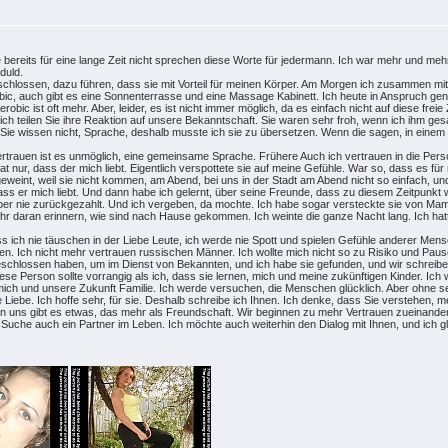
 bereits für eine lange Zeit nicht sprechen diese Worte für jedermann. Ich war mehr und me
duld.
hlossen, dazu führen, dass sie mit Vorteil für meinen Körper. Am Morgen ich zusammen mit de
obic, auch gibt es eine Sonnenterrasse und eine Massage Kabinett. Ich heute in Anspruch geno
bic ist oft mehr. Aber, leider, es ist nicht immer möglich, da es einfach nicht auf diese freie 
 ich teilen Sie ihre Reaktion auf unsere Bekanntschaft. Sie waren sehr froh, wenn ich ihm ge
e. Sie wissen nicht, Sprache, deshalb musste ich sie zu übersetzen. Wenn die sagen, in eine
ertrauen ist es unmöglich, eine gemeinsame Sprache. Frühere Auch ich vertrauen in die Person
tat nur, dass der mich liebt. Eigentlich verspottete sie auf meine Gefühle. War so, dass es fü
eweint, weil sie nicht kommen, am Abend, bei uns in der Stadt am Abend nicht so einfach, u
ss er mich liebt. Und dann habe ich gelernt, über seine Freunde, dass zu diesem Zeitpunkt wa
er nie zurückgezahlt. Und ich vergeben, da mochte. Ich habe sogar versteckte sie von Mama.
hr daran erinnern, wie sind nach Hause gekommen. Ich weinte die ganze Nacht lang. Ich hatte
 ich nie täuschen in der Liebe Leute, ich werde nie Spott und spielen Gefühle anderer Mensc
n. Ich nicht mehr vertrauen russischen Männer. Ich wollte mich nicht so zu Risiko und Pause 
chlossen haben, um im Dienst von Bekannten, und ich habe sie gefunden, und wir schreiben e
se Person sollte vorrangig als ich, dass sie lernen, mich und meine zukünftigen Kinder. Ich 
 mich und unsere Zukunft Familie. Ich werde versuchen, die Menschen glücklich. Aber ohne s
e Liebe. Ich hoffe sehr, für sie. Deshalb schreibe ich Ihnen. Ich denke, dass Sie verstehen, m
en uns gibt es etwas, das mehr als Freundschaft. Wir beginnen zu mehr Vertrauen zueinander
Suche auch ein Partner im Leben. Ich möchte auch weiterhin den Dialog mit Ihnen, und ich g