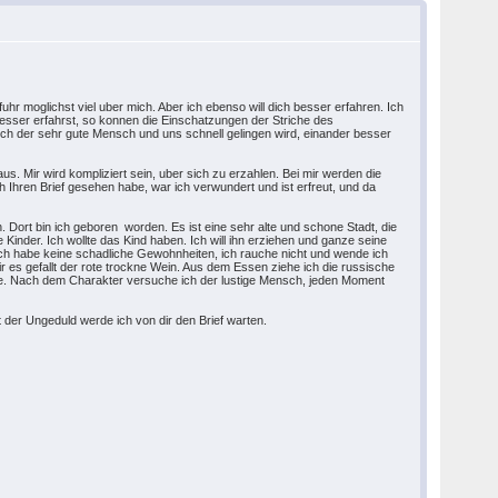
uhr moglichst viel uber mich. Aber ich ebenso will dich besser erfahren. Ich
e besser erfahrst, so konnen die Einschatzungen der Striche des
ch der sehr gute Mensch und uns schnell gelingen wird, einander besser
s. Mir wird kompliziert sein, uber sich zu erzahlen. Bei mir werden die
h Ihren Brief gesehen habe, war ich verwundert und ist erfreut, und da
. Dort bin ich geboren worden. Es ist eine sehr alte und schone Stadt, die
Kinder. Ich wollte das Kind haben. Ich will ihn erziehen und ganze seine
 Ich habe keine schadliche Gewohnheiten, ich rauche nicht und wende ich
r es gefallt der rote trockne Wein. Aus dem Essen ziehe ich die russische
hule. Nach dem Charakter versuche ich der lustige Mensch, jeden Moment
Mit der Ungeduld werde ich von dir den Brief warten.