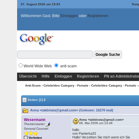
07. August 2026 um 19:03
Temp
Willkommen Gast. Bitte
Einloggen
oder
Registrieren
World Wide Web
anti-scam
Übersicht
Hilfe
Einloggen
Registrieren
PN an Administrato
Anti-Scam
›
Celebrities Category - Female
›
Celebrities Category - Female --
Seiten:
[1]
2
Anna <takbirata@gmail.com> (Gelesen: 10270 mal)
Wesermann
Anna <takbirata@gmail.com>
08. Mai 2009 um 14:48
Themenstarter
General Counsel
hallo
von Panterka31
Hallo! Verzeihen Sie mich wenn ich Sie
Verboten