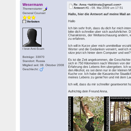
Wesermann
Re: Anna <takbirata@gmail.com>
Antwort #1 -
09. Mai 2009 um 17:51
Themenstarter
General Counsel
Hallo, hier die Antwort auf meine Mail a
Hallo
Verboten
Ich bin sehr froh, dass du dich fur mich int
bitte dich schreibe uber sich ausfuhrlicher.
Charakteres, der Weltanschauung andern, wo
zu erfahren.
Ich will in Kurze uber mich unmittelbar erza
I love Anti-Scam
Worter und die Gedanken verwirrt, weil ich m
sitze jetzt ich hinter dem Computer und wei?
Beiträge: 33970
Es ist die Zeit angekommen, die Geschichte u
Standort: Russia
sich in 750 Kilometern nach Westen von der 
Mitglied seit: 08. Oktober 2008
Erfahrung des Lebens ihm ubergeben. Ich wei
Geschlecht:
den Alkohol, es sei denn nur in der kleinen 
Kuche vor. Ich habe die Kasanische Staatli
meines Lebens zu genie?en und mit dem Lac
Ich will, dass du mir schneller geantwortet h
Aufrichtig dein Freund Anna.