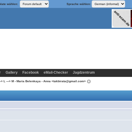
late wählen:
Sprache wählen:
r
Gallery
Facebook
eMail-Checker
Jagdzentrum
-> L ---> M
›
Maria Belenkaya
› Anna <takbirata@gmail.com>