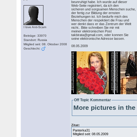
beunruhigt habe. Ich wurde auf dieser
Web-Seite registriert, da ich den
sicheren und sorgsamen Menschen suche,
der fertig zur Bildung der ernsten
Beziehungen ist. Ich bedurfe mich des
Menschen der respektiert die Frau und
wer denkt dass er das Zentrum der Welt
I love Anti-Scam
nicht.. Bitte schreiben Sie mir mit
meiner elektronischen Post
takbirata@gmail.com, oder konnen Sie
Beiträge: 33970
seine elektronische Adresse lassen.
Standort: Russia
Mitglied seit: 08. Oktober 2008
08.05.2009
Geschlecht:
Off Topic Kommentar
More pictures in the 
Zitat:
Panterka31
Mitglied seit: 08.05.2009