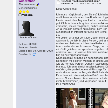
Wesermann
Re: Anna <takbirata@gmail.com>
Antwort #3 -
12. Mai 2009 um 23:48
Themenstarter
General Counsel
Liebe Grüße xxx!
Ich muss möglich sein, den Sie so? Ich habe
Verboten
und ich warte schon auf Ihre Briefe mit Unge
Heute um mir den Tag war. Und ich habe besc
gut, Club, in dem sehr guten Lehrer auf Aer
versuche, wie es möglich ist, zu besuchen Aero
Ah ja, ich ging gestern zu meinen Eltern und
ausgepackt im Internet der Mitte Ihre Brief
zu.
I love Anti-Scam
Wir sollten einander vertrauen, denn ohne V
wahnsinnig verliebt in diese Person, und es 
und es erscheint nicht. Manchmal habe ich g
Beiträge: 33970
über zwei und sprach, dass er Dinge, und da
Standort: Russia
mir Geld geliehen, versprochen zu geben, ab
Mitglied seit: 08. Oktober 2008
anderen Frau. Sie küsste. Ich habe nicht me
Geschlecht:
fing an zu vergessen villain.
Nach diesem Fall habe ich beschlossen, dass
nicht noch mit solchen Moment in einem Lebe
wie die normale Person. Danach habe ich bes
Mann zu führen und mit ihm allen Lebens. Die
natürlich, die große Liebe und Fürsorge für
noch einmal testen wollen, wie Gefühl wie di
Es scheint mir, dass mit jedem Brief zwisch
unsere Seelen Ansatz. Aber während ich die 
mich Ihr Schreiben, und verpassen Sie auf!
Ihr Freund Anna.