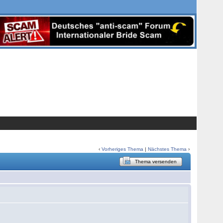
‹
Vorheriges Thema
|
Nächstes Thema
›
Thema versenden