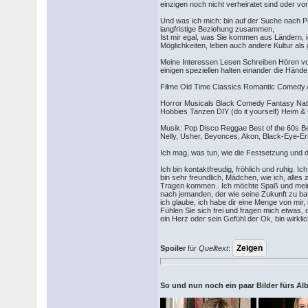
einzigen noch nicht verheiratet sind oder vo
Und was ich mich: bin auf der Suche nach Per
langfristige Beziehung zusammen,
Ist mir egal, was Sie kommen aus Ländern, i
Möglichkeiten, leben auch andere Kultur als 
Meine Interessen Lesen Schreiben Hören vo
einigen speziellen halten einander die Händ
Filme Old Time Classics Romantic Comedy A
Horror Musicals Black Comedy Fantasy Natur
Hobbies Tanzen DIY (do it yourself) Heim 
Musik: Pop Disco Reggae Best of the 60s B
Nelly, Usher, Beyonces, Akon, Black-Eye-Er
Ich mag, was tun, wie die Festsetzung und
Ich bin kontaktfreudig, fröhlich und ruhig
bin sehr freundlich, Mädchen, wie ich, alles
Tragen kommen.. Ich möchte Spaß und meine 
nach jemanden, der wie seine Zukunft zu bau
ich glaube, ich habe dir eine Menge von mir
Fühlen Sie sich frei und fragen mich etwas, 
ein Herz oder sein Gefühl der Ok, bin wirkl
Spoiler
für
Quelltext
:
So und nun noch ein paar Bilder fürs A