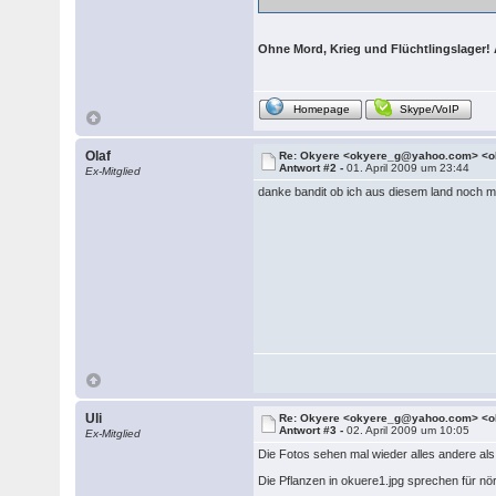
Ohne Mord, Krieg und Flüchtlingslager! A
Homepage
Skype/VoIP
Olaf
Re: Okyere <okyere_g@yahoo.com> <o
Antwort #2 -
01. April 2009 um 23:44
Ex-Mitglied
danke bandit ob ich aus diesem land noch mal
Uli
Re: Okyere <okyere_g@yahoo.com> <o
Antwort #3 -
02. April 2009 um 10:05
Ex-Mitglied
Die Fotos sehen mal wieder alles andere als 
Die Pflanzen in okuere1.jpg sprechen für nör