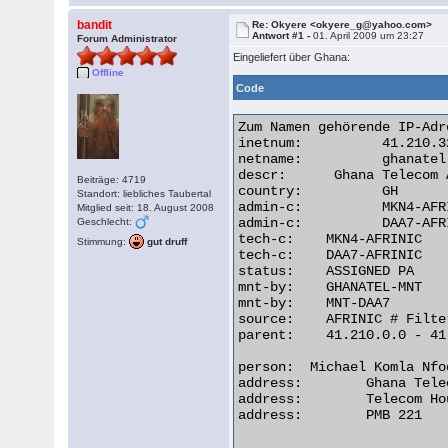
bandit
Re: Okyere <okyere_g@yahoo.com>
Antwort #1 -
01. April 2009 um 23:27
Forum Administrator
Eingeliefert über Ghana:
Offline
Code
Zum Namen gehörende IP-Adr
inetnum:	  41.210.32.0 - 41.210.63.255

netname:	  ghanatel

descr:	    Ghana Telecom ADSL DYNAMIC ADDRESS EXPANDED POOL

Beiträge: 4719
country:	  GH

Standort: liebliches Taubertal
admin-c:	  MKN4-AFRINIC

Mitglied seit: 18. August 2008
admin-c:	  DAA7-AFRINIC

Geschlecht:
tech-c:	   MKN4-AFRINIC

Stimmung:
gut druff
tech-c:	   DAA7-AFRINIC

status:	   ASSIGNED PA

mnt-by:	   GHANATEL-MNT

mnt-by:	   MNT-DAA7

source:	   AFRINIC # Filtered

parent:	   41.210.0.0 - 41.210.63.255

person:	 Michael Komla Nfodzo

address:	Ghana Telecommunications Ltd.

address:	Telecom House, GTnet/xDSL,

address:	PMB 221
