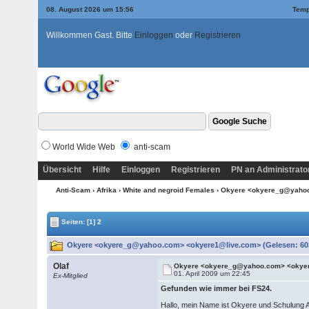
08. August 2026 um 15:56
Temp
Willkommen Gast. Bitte
Einloggen
oder
Registrieren
World Wide Web
anti-scam
Übersicht
Hilfe
Einloggen
Registrieren
PN an Administrato
Anti-Scam
›
Afrika
›
White and negroid Females
› Okyere <okyere_g@yaho
Seiten:
[1]
2
Okyere <okyere_g@yahoo.com> <okyere1@live.com> (Gelesen: 60
Olaf
Okyere <okyere_g@yahoo.com> <okye
01. April 2009 um 22:45
Ex-Mitglied
Gefunden wie immer bei FS24.
Hallo, mein Name ist Okyere und Schulung 