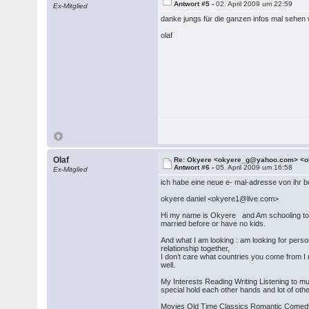
Antwort #5 -
02. April 2009 um 22:59
Ex-Mitglied
danke jungs für die ganzen infos mal sehe
olaf
Olaf
Re: Okyere <okyere_g@yahoo.com> <o
Antwort #6 -
05. April 2009 um 16:58
Ex-Mitglied
ich habe eine neue e- mal-adresse von ihr b
okyere daniel <okyere1@live.com>
Hi my name is Okyere and Am schooling to b
married before or have no kids.
And what I am looking : am looking for perso
relationship together,
I don’t care what countries you come from I 
well.
My Interests Reading Writing Listening to 
special hold each other hands and lot of oth
Movies Old Time Classics Romantic Comedy 