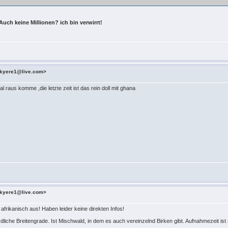
uch keine Millionen? ich bin verwirrt!
kyere1@live.com>
 raus komme ,die letzte zeit ist das rein doll mit ghana
kyere1@live.com>
afrikanisch aus! Haben leider keine direkten Infos!
dliche Breitengrade. Ist Mischwald, in dem es auch vereinzelnd Birken gibt. Aufnahmezeit ist 