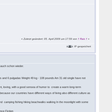
«
Zuletzt geändert: 05. April 2009 um 17:59 von
† Rais †
»
IP gespeichert
e auch schon wieder.
s and 6 pulgadas Weight 49 kg - 108 pounds Am 31 old single have not
rant, loving, with a good sensea of humor to create a warm long-term
ecause our countries have different ways of living also different culture as
d camping fishing hiking beachwalks walking In the moonlight with some
nce Fiction