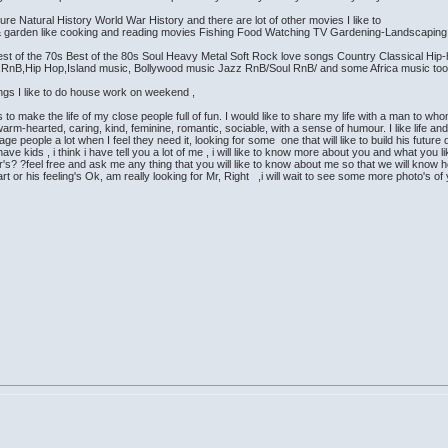
 Natural History World War History and there are lot of other movies I like to
garden like cooking and reading movies Fishing Food Watching TV Gardening-Landscaping, lik
st of the 70s Best of the 80s Soul Heavy Metal Soft Rock love songs Country Classical Hi
,RnB,Hip Hop,Island music, Bollywood music Jazz RnB/Soul RnB/ and some Africa music to
hings I like to do house work on weekend ,
 to make the life of my close people full of fun. I would like to share my life with a man to who
hearted, caring, kind, feminine, romantic, sociable, with a sense of humour. I like life and pre
e people a lot when I feel they need it, looking for some one that will like to build his futur
ave kids , i think i have tell you a lot of me , i will like to know more about you and what yo
r's? ?feel free and ask me any thing that you will like to know about me so that we will kn
t or his feeling's Ok, am really looking for Mr, Right ,i will wait to see some more photo's of