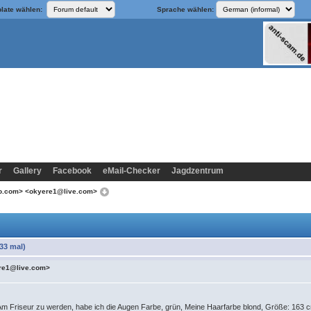
late wählen:
Sprache wählen:
r
Gallery
Facebook
eMail-Checker
Jagdzentrum
o.com> <okyere1@live.com>
33 mal)
re1@live.com>
Am Friseur zu werden, habe ich die Augen Farbe, grün, Meine Haarfarbe blond, Größe: 163 