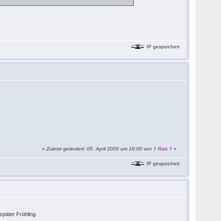
IP gespeichert
«
Zuletzt geändert: 05. April 2009 um 18:00 von
† Rais †
»
IP gespeichert
später Frühling.