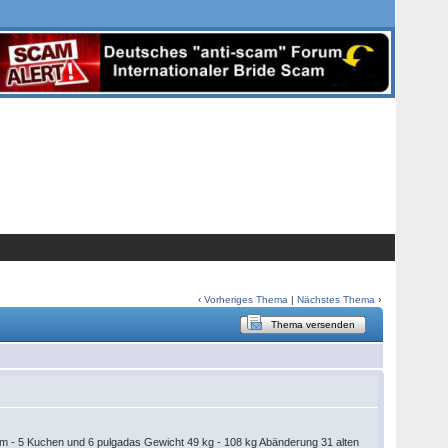
‹
Vorheriges Thema
|
Nächstes Thema
›
Thema versenden
cm - 5 Kuchen und 6 pulgadas Gewicht 49 kg - 108 kg Abänderung 31 alten