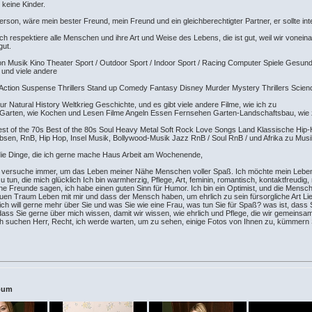
r keine Kinder.
son, wäre mein bester Freund, mein Freund und ein gleichberechtigter Partner, er sollte intel
ch respektiere alle Menschen und ihre Art und Weise des Lebens, die ist gut, weil wir vone
gut.
n Musik Kino Theater Sport / Outdoor Sport / Indoor Sport / Racing Computer Spiele Ges
e und viele andere
ction Suspense Thrillers Stand up Comedy Fantasy Disney Murder Mystery Thrillers Scien
 Natural History Weltkrieg Geschichte, und es gibt viele andere Filme, wie ich zu
& Garten, wie Kochen und Lesen Filme Angeln Essen Fernsehen Garten-Landschaftsbau, wie 
est of the 70s Best of the 80s Soul Heavy Metal Soft Rock Love Songs Land Klassische H
bsen, RnB, Hip Hop, Insel Musik, Bollywood-Musik Jazz RnB / Soul RnB / und Afrika zu Mus
 die Dinge, die ich gerne mache Haus Arbeit am Wochenende,
. Ich versuche immer, um das Leben meiner Nähe Menschen voller Spaß. Ich möchte mein Lebe
 zu tun, die mich glücklich Ich bin warmherzig, Pflege, Art, feminin, romantisch, kontaktfreud
Freunde sagen, ich habe einen guten Sinn für Humor. Ich bin ein Optimist, und die Mensche
en Traum Leben mit mir und dass der Mensch haben, um ehrlich zu sein fürsorgliche Art Lieb
, ich will gerne mehr über Sie und was Sie wie eine Frau, was tun Sie für Spaß? was ist, da
dass Sie gerne über mich wissen, damit wir wissen, wie ehrlich und Pflege, die wir gemeinsam 
ich suchen Herr, Recht, ich werde warten, um zu sehen, einige Fotos von Ihnen zu, kümmern S
lbum