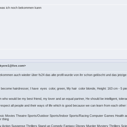
n was ich noch bekommen kann
kyere1@live.com>
ekommen auch wieder über fs24 das alte profil wurde von ihr schon gelöscht und das jetzig
ecome hairdresser, I have eyes color, green, My hair color blonde, Height: 163 cm - 5 pie
n who would be my best friend, my lover and an equal partner, He should be intelligent, tole
respect all people and their ways of life which is good because we can learn from each other b
music Movies Theatre Sports/Outdoor Sports/Indoor Sports/Racing Computer Games Health an
er thing
Action Suspense Thrillers Stand up Comedy Fantasy Disney Murder Mystery Thrillers Scie