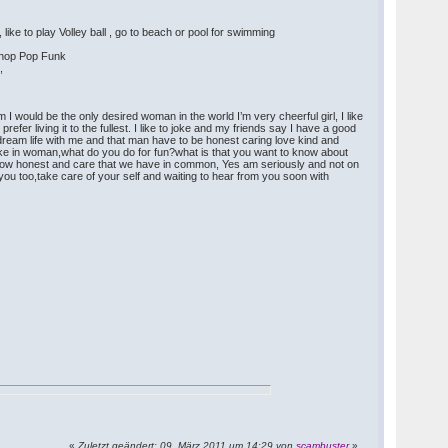
e to play Volley ball , go to beach or pool for swimming
p-hop Pop Funk
o,
m I would be the only desired woman in the world I’m very cheerful girl, I like
fer living it to the fullest. I like to joke and my friends say I have a good
e dream life with me and that man have to be honest caring love kind and
u like in woman,what do you do for fun?what is that you want to know about
ow how honest and care that we have in common, Yes am seriously and not on
 you too,take care of your self and waiting to hear from you soon with
«
Zuletzt geändert: 09. März 2011 um 14:29 von
scambuster
»