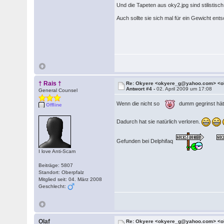
Und die Tapeten aus oky2.jpg sind stilistis
Auch sollte sie sich mal für ein Gewicht e
† Rais †
Re: Okyere <okyere_g@yahoo.com> <o
Antwort #4 -
02. April 2009 um 17:08
General Counsel
Wenn die nicht so
dumm gegrinst hätt
Offline
Dadurch hat sie natürlich verloren.
Gefunden bei Delphifaq
I love Anti-Scam
Beiträge: 5807
Standort: Oberpfalz
Mitglied seit: 04. März 2008
Geschlecht:
Olaf
Re: Okyere <okyere_g@yahoo.com> <o