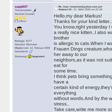
sappi007
Re: Inna <innavinn@yahoo.com.au>
Antwort #4 -
31. März 2009 um 22:49
Themenstarter
General Counsel
Hello,my dear Markus!
Thanks for your kind letter.
Offline
You know,right yesterday I
a really nice kitten..I also 
brother
Beiträge: 6277
is allergic to cats.When I wa
Standort: Muenster
Frauen Dings creature,who 
Mitglied seit: 14. Februar 2009
Geschlecht:
her away to our
Stimmung:
begeistert
neighbors,as it was not sui
eat for
some time.
I think pets bring somethin
have a
certain kind of energy,they
everything
without words.And by the w
stress..
Take care,write me more s