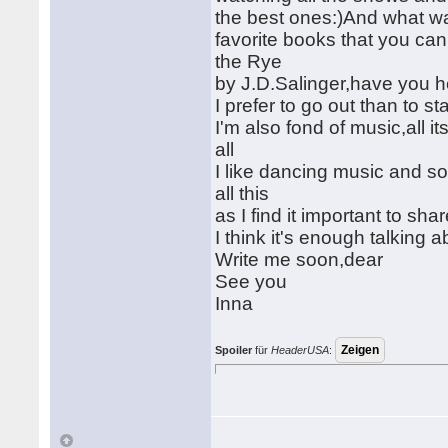
the best ones:)And what w
favorite books that you ca
the Rye
by J.D.Salinger,have you h
I prefer to go out than to 
I'm also fond of music,all 
all
I like dancing music and 
all this
as I find it important to sha
I think it's enough talking ab
Write me soon,dear
See you
Inna
Spoiler
für
HeaderUSA
: