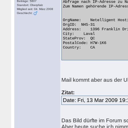
Beiträge: 5807
Abfrage nach IP-Adresse zu N
Standort: Oberpfalz
Zum Namen gehörende IP-Adress
Mitglied seit: 04. März 2008
Geschlecht:
OrgName:    Netelligent Hosti
OrgID:	NHS-31

Address:    1396 Franklin Dri
City:	 Laval

StateProv:  QC

PostalCode: H7W-1K6

Country:    CA

Mail kommt aber aus der U
Zitat:
Date: Fri, 13 Mar 2009 19
Das Bild dürfte im Forum s
Aber heute suche ich nim