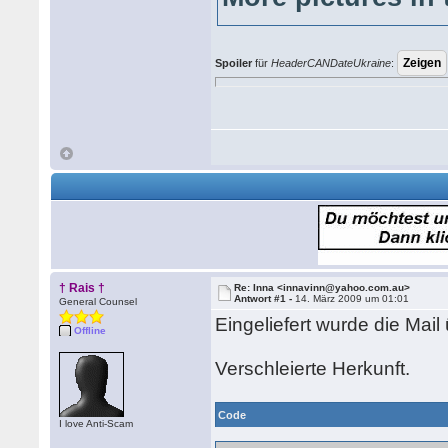
Spoiler
für
HeaderCANDateUkraine
:
† Rais †
Re: Inna <innavinn@yahoo.com.au>
Antwort #1 -
14. März 2009 um 01:01
General Counsel
Eingeliefert wurde die Mai
Offline
Verschleierte Herkunft.
Code
I love Anti-Scam