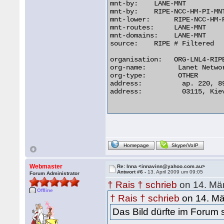
mnt-by:	   LANE-MNT

mnt-by:	   RIPE-NCC-HM-PI-MNT

mnt-lower:	RIPE-NCC-HM-PI-MNT

mnt-routes:     LANE-MNT

mnt-domains:    LANE-MNT

source:	   RIPE # Filtered

organisation:   ORG-LNL4-RIPE
org-name:	 Lanet Network Ltd.

org-type:	 OTHER

address:	  ap. 220, 89a, Pobedy av.

address:	  03115, Kiev, UA

Homepage
Skype/VoIP
Webmaster
Re: Inna <innavinn@yahoo.com.au>
Antwort #6 -
13. April 2009 um 09:05
Forum Administrator
† Rais † schrieb
on 14. Mä
Offline
† Rais † schrieb
on 14. Mä
Das Bild dürfte im Forum 