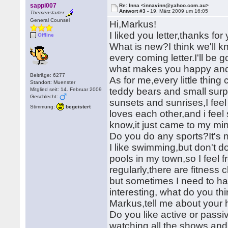
sappi007
Re: Inna <innavinn@yahoo.com.au>
Antwort #3 -
19. März 2009 um 16:05
Themenstarter
General Counsel
Hi,Markus!
I liked you letter,thanks 
Offline
What is new?I think we'll
every coming letter.I'll be 
what makes you happy and
Beiträge: 6277
As for me,every little thin
Standort: Muenster
teddy bears and small surp
Mitglied seit: 14. Februar 2009
Geschlecht:
sunsets and sunrises,I fee
Stimmung:
begeistert
loves each other,and i feel
know,it just came to my mi
Do you do any sports?It's no
I like swimming,but don't d
pools in my town,so I feel f
regularly,there are fitness 
but sometimes I need to hav
interesting, what do you th
Markus,tell me about your 
Do you like active or passiv
watching all the shows and