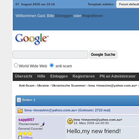
07. August 2026 um 15:16
Template wählen:
Willkommen Gast. Bitte
Einloggen
oder
Registrieren
World Wide Web
anti-scam
Übersicht
Hilfe
Einloggen
Registrieren
PN an Administrator
Anti-Scam
›
Ukraine
›
Ukrainische Scammer
› Inna <innavinn@yahoo.com.au>
Seiten: 1
Inna <innavinn@yahoo.com.au> (Gelesen: 2710 mal)
sappi007
Inna <innavinn@yahoo.com.au>
14. März 2009 um 00:50
Themenstarter
General Counsel
Hello,my new friend!
Offline