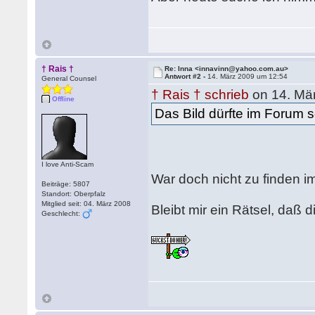
† Rais †
Re: Inna <innavinn@yahoo.com.au>
Antwort #2 -
14. März 2009 um 12:54
General Counsel
† Rais † schrieb
on 14. Mä
Offline
Das Bild dürfte im Forum 
I love Anti-Scam
War doch nicht zu finden 
Beiträge: 5807
Standort: Oberpfalz
Mitglied seit: 04. März 2008
Bleibt mir ein Rätsel, daß 
Geschlecht: